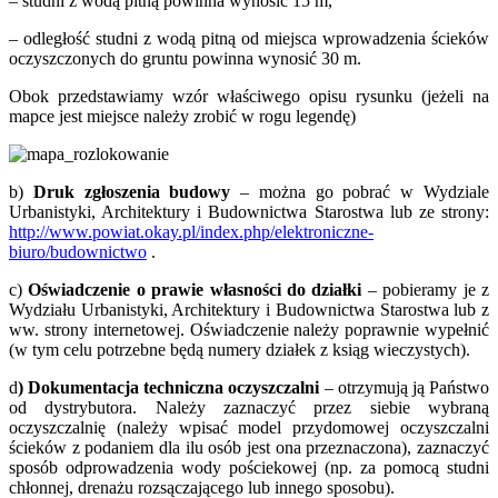
– studni z wodą pitną powinna wynosić 15 m,
– odległość studni z wodą pitną od miejsca wprowadzenia ścieków
oczyszczonych do gruntu powinna wynosić 30 m.
Obok przedstawiamy wzór właściwego opisu rysunku (jeżeli na
mapce jest miejsce należy zrobić w rogu legendę)
b)
Druk zgłoszenia budowy
– można go pobrać w Wydziale
Urbanistyki, Architektury i Budownictwa Starostwa lub ze strony:
http://www.powiat.okay.pl/index.php/elektroniczne-
biuro/budownictwo
.
c)
Oświadczenie o prawie własności do działki
– pobieramy je z
Wydziału Urbanistyki, Architektury i Budownictwa Starostwa lub z
ww. strony internetowej. Oświadczenie należy poprawnie wypełnić
(w tym celu potrzebne będą numery działek z ksiąg wieczystych).
d
) Dokumentacja techniczna oczyszczalni
– otrzymują ją Państwo
od dystrybutora. Należy zaznaczyć przez siebie wybraną
oczyszczalnię (należy wpisać model przydomowej oczyszczalni
ścieków z podaniem dla ilu osób jest ona przeznaczona), zaznaczyć
sposób odprowadzenia wody pościekowej (np. za pomocą studni
chłonnej, drenażu rozsączającego lub innego sposobu).