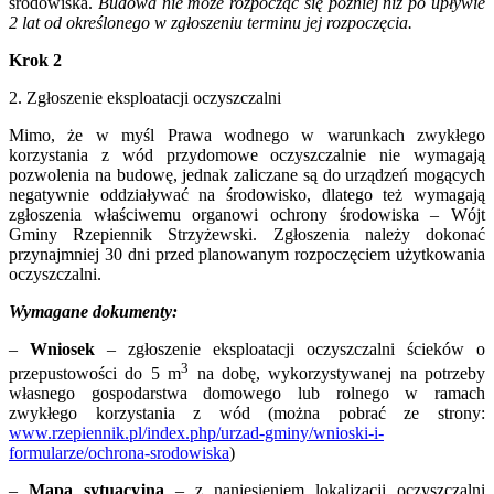
środowiska.
Budowa nie może rozpocząć się później niż po upływie
2 lat od określonego w zgłoszeniu terminu jej rozpoczęcia.
Krok 2
2. Zgłoszenie eksploatacji oczyszczalni
Mimo, że w myśl Prawa wodnego w warunkach zwykłego
korzystania z wód przydomowe oczyszczalnie nie wymagają
pozwolenia na budowę, jednak zaliczane są do urządzeń mogących
negatywnie oddziaływać na środowisko, dlatego też wymagają
zgłoszenia właściwemu organowi ochrony środowiska – Wójt
Gminy Rzepiennik Strzyżewski. Zgłoszenia należy dokonać
przynajmniej 30 dni przed planowanym rozpoczęciem użytkowania
oczyszczalni.
Wymagane dokumenty:
–
Wniosek
– zgłoszenie eksploatacji oczyszczalni ścieków o
3
przepustowości do 5 m
na dobę, wykorzystywanej na potrzeby
własnego gospodarstwa domowego lub rolnego w ramach
zwykłego korzystania z wód (można pobrać ze strony:
www.rzepiennik.pl/index.php/urzad-gminy/wnioski-i-
formularze/ochrona-srodowiska
)
–
Mapa sytuacyjna
– z naniesieniem lokalizacji oczyszczalni