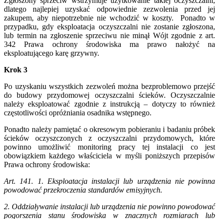
Zgłoszony sprzeciw wstrzymuje użytkowanie takiej oczyszczalni,
dlatego najlepiej uzyskać odpowiednie zezwolenia przed jej
zakupem, aby niepotrzebnie nie wchodzić w koszty. Ponadto w
przypadku, gdy eksploatacja oczyszczalni nie zostanie zgłoszona,
lub termin na zgłoszenie sprzeciwu nie minął Wójt zgodnie z art.
342 Prawa ochrony środowiska ma prawo nałożyć na
eksploatującego karę grzywny.
Krok 3
Po uzyskaniu wszystkich zezwoleń można bezproblemowo przejść
do budowy przydomowej oczyszczalni ścieków. Oczyszczalnie
należy eksploatować zgodnie z instrukcją – dotyczy to również
częstotliwości opróżniania osadnika wstępnego.
Ponadto należy pamiętać o okresowym pobieraniu i badaniu próbek
ścieków oczyszczonych z oczyszczalni przydomowych, które
powinno umożliwić monitoring pracy tej instalacji co jest
obowiązkiem każdego właściciela w myśli poniższych przepisów
Prawa ochrony środowiska:
Art. 141. 1. Eksploatacja instalacji lub urządzenia nie powinna
powodować przekroczenia standardów emisyjnych.
2. Oddziaływanie instalacji lub urządzenia nie powinno powodować
pogorszenia stanu środowiska w znacznych rozmiarach lub