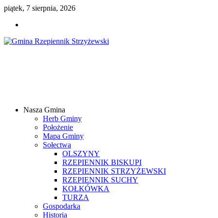
piątek, 7 sierpnia, 2026
Gmina
Rzepiennik
Strzyżewski
Nasza Gmina
Samorządowy
Herb Gminy
Portal
Położenie
Internetowy
Mapa Gminy
Sołectwa
OLSZYNY
RZEPIENNIK BISKUPI
RZEPIENNIK STRZYŻEWSKI
RZEPIENNIK SUCHY
KOŁKÓWKA
TURZA
Gospodarka
Historia