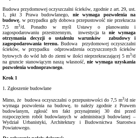
Budowa przydomowej oczyszczalni ścieków, zgodnie z art. 29, ust.
1, pkt 3 Prawa budowlanego,
nie wymaga pozwolenia na
budowę
, w przypadku gdy dobowa przepustowość nie przekracza
3
7,5 m
/d. Ponadto w myśl Ustawy o planowaniu i
zagospodarowaniu przestrzennym, inwestycja ta
nie wymaga
otrzymania decyzji o ustaleniu warunków zabudowy i
zagospodarowania terenu.
Budowa przydomowej oczyszczalni
ścieków, w przypadku odprowadzenia oczyszczonych ścieków
3
bytowych do wód lub do ziemi w ilości nieprzekraczającej 5 m
/d
na gruncie stanowiącym naszą własność,
nie wymaga uzyskania
pozwolenia wodnoprawnego
.
Krok 1
1. Zgłoszenie budowlane
3
Mimo, że budowa oczyszczalni o przepustowości do 7,5 m
/d nie
wymaga pozwolenia na budowę, to należy zgodnie z Prawem
budowlanym, zgłosić ten fakt przynajmniej 30 dni przed
rozpoczęciem robót budowlanych w administracji budowlanej –
Wydział Urbanistyki, Architektury i Budownictwa Starostwa
Powiatowego.