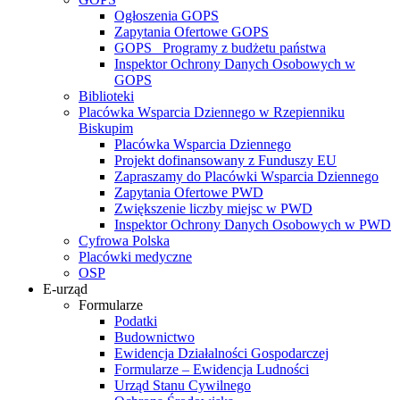
Ogłoszenia GOPS
Zapytania Ofertowe GOPS
GOPS_ Programy z budżetu państwa
Inspektor Ochrony Danych Osobowych w
GOPS
Biblioteki
Placówka Wsparcia Dziennego w Rzepienniku
Biskupim
Placówka Wsparcia Dziennego
Projekt dofinansowany z Funduszy EU
Zapraszamy do Placówki Wsparcia Dziennego
Zapytania Ofertowe PWD
Zwiększenie liczby miejsc w PWD
Inspektor Ochrony Danych Osobowych w PWD
Cyfrowa Polska
Placówki medyczne
OSP
E-urząd
Formularze
Podatki
Budownictwo
Ewidencja Działalności Gospodarczej
Formularze – Ewidencja Ludności
Urząd Stanu Cywilnego