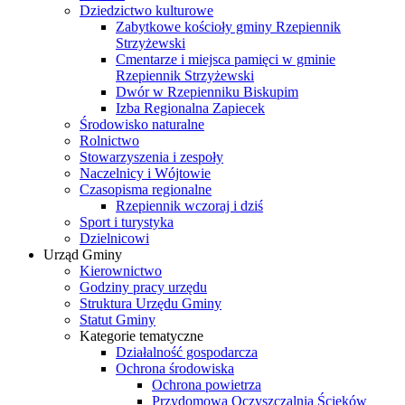
Dziedzictwo kulturowe
Zabytkowe kościoły gminy Rzepiennik
Strzyżewski
Cmentarze i miejsca pamięci w gminie
Rzepiennik Strzyżewski
Dwór w Rzepienniku Biskupim
Izba Regionalna Zapiecek
Środowisko naturalne
Rolnictwo
Stowarzyszenia i zespoły
Naczelnicy i Wójtowie
Czasopisma regionalne
Rzepiennik wczoraj i dziś
Sport i turystyka
Dzielnicowi
Urząd Gminy
Kierownictwo
Godziny pracy urzędu
Struktura Urzędu Gminy
Statut Gminy
Kategorie tematyczne
Działalność gospodarcza
Ochrona środowiska
Ochrona powietrza
Przydomowa Oczyszczalnia Ścieków