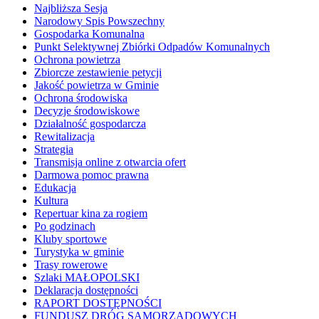
Najbliższa Sesja
Narodowy Spis Powszechny
Gospodarka Komunalna
Punkt Selektywnej Zbiórki Odpadów Komunalnych
Ochrona powietrza
Zbiorcze zestawienie petycji
Jakość powietrza w Gminie
Ochrona środowiska
Decyzje środowiskowe
Działalność gospodarcza
Rewitalizacja
Strategia
Transmisja online z otwarcia ofert
Darmowa pomoc prawna
Edukacja
Kultura
Repertuar kina za rogiem
Po godzinach
Kluby sportowe
Turystyka w gminie
Trasy rowerowe
Szlaki MAŁOPOLSKI
Deklaracja dostępności
RAPORT DOSTĘPNOŚCI
FUNDUSZ DRÓG SAMORZĄDOWYCH