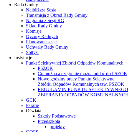
Rada Gminy
Najbliższa Sesja
Transmisja z Obrad Rady Gminy
Nagrania z Sesji RG
Skład Rady Gminy
Komisje
Dyżury Radnych
Planowane sesje
Uchwały Rady Gminy
Sołtysi
Instytucje
Punkt Selektywnej Zbiórki Odpadów Komunalnych
PSZOK
Co można a czego nie można oddać do PSZOK
Nowe godziny pracy Punktu Selektywnej
Zbiórki Odpadów Komunalnych tzw. PSZOK
REGULAMIN PUNKTU SELEKTYWNEGO
ZBIERANIA ODPADÓW KOMUNALNYCH
GCK
Parafie
Oświata
Szkoły Podstawowe
Przedszkola
projekty
GOPS