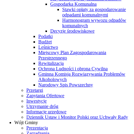
Gospodarka Komunalna
Stawki opłaty za gospodarowanie
odpadami komunalnymi
Harmonogram wywozu odpadów
komunalnych
Decyzje środowiskowe
Podatki
Budżet
Leśnictwo
Miejscowy Plan Zagospodarowania
Przestrzennego
Rewitalizacja
Ochrona Ludności i obrona Cywilna
Gminna Komisja Rozwiązywania Problemów
Alkoholowych
Narodowy Spis Powszechny
Przetargi
Zapytania Ofertowe
Inwestycje
Utrzymanie dróg
Informacje urzędowe
Dziennik Ustaw i Monitor Polski oraz Uchwały Rady
Wójt Gminy
Prezentacja
Zarządzenia