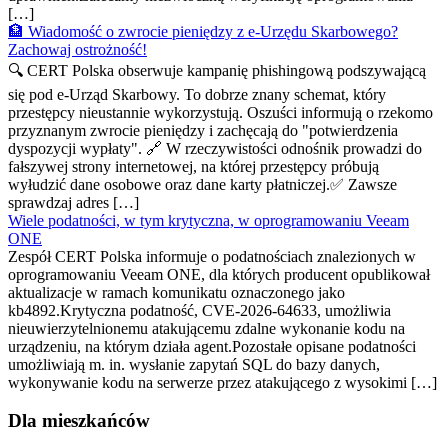
[…]
🏦 Wiadomość o zwrocie pieniędzy z e-Urzędu Skarbowego?
Zachowaj ostrożność!
🔍 CERT Polska obserwuje kampanię phishingową podszywającą
się pod e-Urząd Skarbowy. To dobrze znany schemat, który
przestępcy nieustannie wykorzystują. Oszuści informują o rzekomo
przyznanym zwrocie pieniędzy i zachęcają do "potwierdzenia
dyspozycji wypłaty". 🔗 W rzeczywistości odnośnik prowadzi do
fałszywej strony internetowej, na której przestępcy próbują
wyłudzić dane osobowe oraz dane karty płatniczej.✅ Zawsze
sprawdzaj adres […]
Wiele podatności, w tym krytyczna, w oprogramowaniu Veeam
ONE
Zespół CERT Polska informuje o podatnościach znalezionych w
oprogramowaniu Veeam ONE, dla których producent opublikował
aktualizacje w ramach komunikatu oznaczonego jako
kb4892.Krytyczna podatność, CVE-2026-64633, umożliwia
nieuwierzytelnionemu atakującemu zdalne wykonanie kodu na
urządzeniu, na którym działa agent.Pozostałe opisane podatności
umożliwiają m. in. wysłanie zapytań SQL do bazy danych,
wykonywanie kodu na serwerze przez atakującego z wysokimi […]
Dla mieszkańców