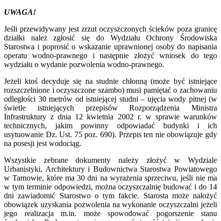
UWAGA!
Jeśli przewidywany jest zrzut oczyszczonych ścieków poza granicę
działki należ zgłosić się do Wydziału Ochrony Środowiska
Starostwa i poprosić o wskazanie uprawnionej osoby do napisania
operatu wodno-prawnego i następnie złożyć wniosek do tego
wydziału o wydanie pozwolenia wodno-prawnego.
Jeżeli ktoś decyduje się na studnie chłonną (może być istniejące
rozszczelnione i oczyszczone szambo) musi pamiętać o zachowaniu
odległości 30 metrów od istniejącej studni – ujęcia wody pitnej (w
świetle istniejących przepisów
Rozporządzenia Ministra
Infrastruktury z dnia 12 kwietnia 2002 r. w sprawie warunków
technicznych, jakim powinny odpowiadać budynki i ich
usytuowanie
Dz. Ust. 75 poz. 690). Przepis ten nie obowiązuje gdy
na posesji jest wodociąg.
Wszystkie zebrane dokumenty należy złożyć w Wydziale
Urbanistyki, Architektury i Budownictwa Starostwa Powiatowego
w Tarnowie, które ma 30 dni na wyrażenia sprzeciwu, jeśli nie ma
w tym terminie odpowiedzi, można oczyszczalnię budować i do 14
dni zawiadomić Starostwo o tym fakcie. Starosta może nałożyć
obowiązek uzyskania pozwolenia na wykonanie oczyszczalni jeżeli
jego realizacja m.in. może spowodować pogorszenie stanu