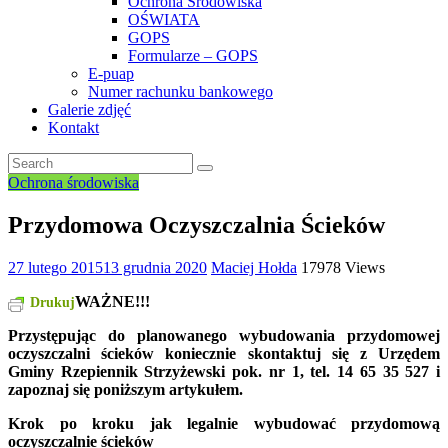
Ochrona Środowiska
OŚWIATA
GOPS
Formularze – GOPS
E-puap
Numer rachunku bankowego
Galerie zdjęć
Kontakt
Ochrona środowiska
Przydomowa Oczyszczalnia Ścieków
27 lutego 2015
13 grudnia 2020
Maciej Hołda
17978 Views
WAŻNE!!!
Drukuj
Przystępując do planowanego wybudowania przydomowej
oczyszczalni ścieków koniecznie skontaktuj się z Urzędem
Gminy Rzepiennik Strzyżewski pok. nr 1, tel. 14 65 35 527 i
zapoznaj się poniższym artykułem.
Krok po kroku jak legalnie wybudować przydomową
oczyszczalnie ścieków