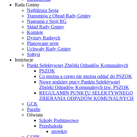
Rada Gminy
Najbliższa Sesja
Transmisja z Obrad Rady Gminy
Nagrania z Sesji RG
Skład Rady Gminy
Komisje
Dyżury Radnych
Planowane sesje
Uchwały Rady Gminy
Sołtysi
Instytucje
Punkt Selektywnej Zbiórki Odpadów Komunalnych
PSZOK
Co można a czego nie można oddać do PSZOK
Nowe godziny pracy Punktu Selektywnej
Zbiórki Odpadów Komunalnych tzw. PSZOK
REGULAMIN PUNKTU SELEKTYWNEGO
ZBIERANIA ODPADÓW KOMUNALNYCH
GCK
Parafie
Oświata
Szkoły Podstawowe
Przedszkola
projekty
GOPS