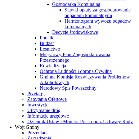
Gospodarka Komunalna
Stawki opłaty za gospodarowanie
odpadami komunalnymi
Harmonogram wywozu odpadów
komunalnych
Decyzje środowiskowe
Podatki
Budżet
Leśnictwo
Miejscowy Plan Zagospodarowania
Przestrzennego
Rewitalizacja
Ochrona Ludności i obrona Cywilna
Gminna Komisja Rozwiązywania Problemów
Alkoholowych
Narodowy Spis Powszechny
Przetargi
Zapytania Ofertowe
Inwestycje
Utrzymanie dróg
Informacje urzędowe
Dziennik Ustaw i Monitor Polski oraz Uchwały Rady
Wójt Gminy
Prezentacja
Zarządzenia