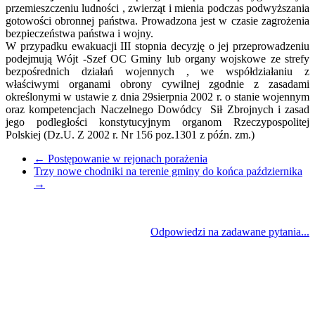
przemieszczeniu ludności , zwierząt i mienia podczas podwyższania
gotowości obronnej państwa. Prowadzona jest w czasie zagrożenia
bezpieczeństwa państwa i wojny.
W przypadku ewakuacji III stopnia decyzję o jej przeprowadzeniu
podejmują Wójt -Szef OC Gminy lub organy wojskowe ze strefy
bezpośrednich działań wojennych , we współdziałaniu z
właściwymi organami obrony cywilnej zgodnie z zasadami
określonymi w ustawie z dnia 29sierpnia 2002 r. o stanie wojennym
oraz kompetencjach Naczelnego Dowódcy Sił Zbrojnych i zasad
jego podległości konstytucyjnym organom Rzeczypospolitej
Polskiej (Dz.U. Z 2002 r. Nr 156 poz.1301 z późn. zm.)
←
Postępowanie w rejonach porażenia
Trzy nowe chodniki na terenie gminy do końca października
→
Odpowiedzi na zadawane pytania...