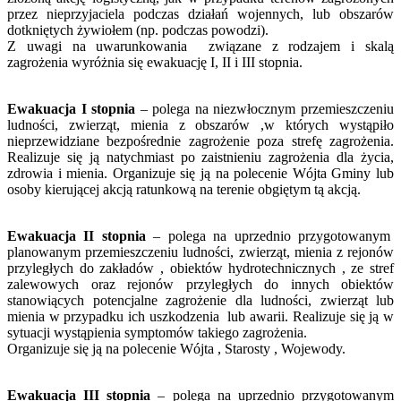
przez nieprzyjaciela podczas działań wojennych, lub obszarów
dotkniętych żywiołem (np. podczas powodzi).
Z uwagi na uwarunkowania związane z rodzajem i skalą
zagrożenia wyróżnia się ewakuację I, II i III stopnia.
Ewakuacja I stopnia
– polega na niezwłocznym przemieszczeniu
ludności, zwierząt, mienia z obszarów ,w których wystąpiło
nieprzewidziane bezpośrednie zagrożenie poza strefę zagrożenia.
Realizuje się ją natychmiast po zaistnieniu zagrożenia dla życia,
zdrowia i mienia. Organizuje się ją na polecenie Wójta Gminy lub
osoby kierującej akcją ratunkową na terenie obgiętym tą akcją.
Ewakuacja II stopnia
– polega na uprzednio przygotowanym
planowanym przemieszczeniu ludności, zwierząt, mienia z rejonów
przyległych do zakładów , obiektów hydrotechnicznych , ze stref
zalewowych oraz rejonów przyległych do innych obiektów
stanowiących potencjalne zagrożenie dla ludności, zwierząt lub
mienia w przypadku ich uszkodzenia lub awarii. Realizuje się ją w
sytuacji wystąpienia symptomów takiego zagrożenia.
Organizuje się ją na polecenie Wójta , Starosty , Wojewody.
Ewakuacja III stopnia
– polega na uprzednio przygotowanym