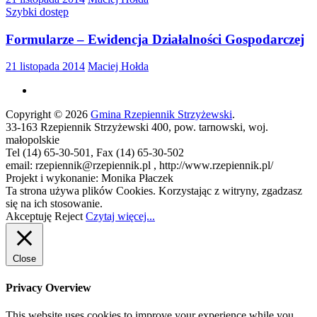
Szybki dostęp
Formularze – Ewidencja Działalności Gospodarczej
21 listopada 2014
Maciej Hołda
Copyright © 2026
Gmina Rzepiennik Strzyżewski
.
33-163 Rzepiennik Strzyżewski 400, pow. tarnowski, woj.
małopolskie
Tel (14) 65-30-501, Fax (14) 65-30-502
email: rzepiennik@rzepiennik.pl , http://www.rzepiennik.pl/
Projekt i wykonanie: Monika Płaczek
Ta strona używa plików Cookies. Korzystając z witryny, zgadzasz
się na ich stosowanie.
Akceptuję
Reject
Czytaj więcej...
Close
Privacy Overview
This website uses cookies to improve your experience while you