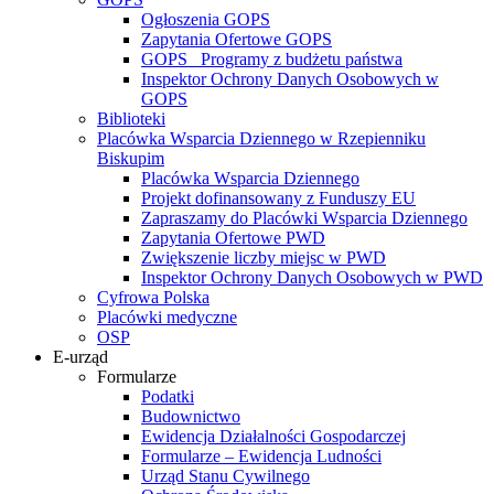
Ogłoszenia GOPS
Zapytania Ofertowe GOPS
GOPS_ Programy z budżetu państwa
Inspektor Ochrony Danych Osobowych w
GOPS
Biblioteki
Placówka Wsparcia Dziennego w Rzepienniku
Biskupim
Placówka Wsparcia Dziennego
Projekt dofinansowany z Funduszy EU
Zapraszamy do Placówki Wsparcia Dziennego
Zapytania Ofertowe PWD
Zwiększenie liczby miejsc w PWD
Inspektor Ochrony Danych Osobowych w PWD
Cyfrowa Polska
Placówki medyczne
OSP
E-urząd
Formularze
Podatki
Budownictwo
Ewidencja Działalności Gospodarczej
Formularze – Ewidencja Ludności
Urząd Stanu Cywilnego