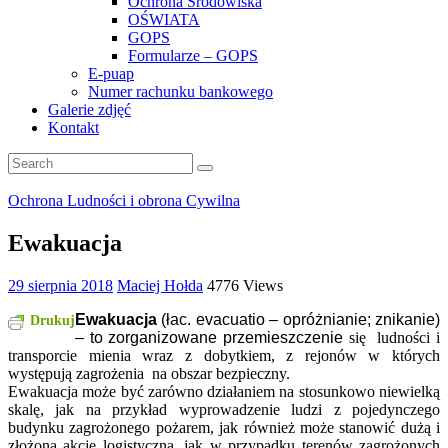
Ochrona Środowiska
OŚWIATA
GOPS
Formularze – GOPS
E-puap
Numer rachunku bankowego
Galerie zdjęć
Kontakt
Ochrona Ludności i obrona Cywilna
Ewakuacja
29 sierpnia 2018
Maciej Hołda
4776 Views
Ewakuacja
(łac. evacuatio – opróżnianie; znikanie)
Drukuj
– to zorganizowane przemieszczenie
się ludności i
transporcie mienia wraz z dobytkiem, z rejonów w których
występują zagrożenia na obszar bezpieczny.
Ewakuacja może być zarówno działaniem na stosunkowo niewielką
skalę, jak na przykład wyprowadzenie ludzi z pojedynczego
budynku zagrożonego pożarem, jak również może stanowić dużą i
złożoną akcję logistyczną, jak w przypadku terenów zagrożonych