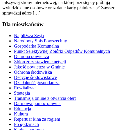
fałszywej strony internetowej, na której przestępcy próbują
wyłudzić dane osobowe oraz dane karty płatniczej.✅ Zawsze
sprawdzaj adres […]
Dla mieszkańców
Najbliższa Sesja
Narodowy Spis Powszechny
Gospodarka Komunalna
Punkt Selektywnej Zbiórki Odpadów Komunalnych
Ochrona powietrza
Zbiorcze zestawienie petycji
Jakość powietrza w Gminie
Ochrona środowiska
Decyzje środowiskowe
Działalność gospodarcza
Rewitalizacja
Strategia
Transmisja online z otwarcia ofert
Darmowa pomoc prawna
Edukacja
Kultura
Repertuar kina za rogiem
Po godzinach
Kluby sportowe