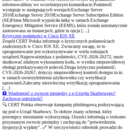
informowaliśmy we wcześniejszym komunikacie.Podatność
występuje w następujących wersjach:Exchange Server
2016Exchange Server 2019Exchange Server Subscription Edition
(SE)Firma Microsoft wypuściła łatkę w ramach Exchange
Emergency Mitigation Service (EEMS), która została automatycznie
zastosowana na instancjach, gdzie ta opcja […]
Krytyczne podatności w Cisco IOS XE
Zespół CERT Polska informuje o krytycznych podatnościach
znalezionych w Cisco IOS XE. Zwracamy uwagę, że to
oprogramowanie jest wykorzystywane w wielu rodzajach
urządzeń.Najpoważniejsza z podatności, CVE-2026-20272, może
skutkować zdalnym wykonaniem kodu, w wyniku nieprawidłowej
obsługi przekazywanych poleceń.Druga krytyczna podatność,
CVE-2026-20267, dotyczy nieprawidłowej kontroli dostępu m.in.
w ramach uwierzytelnienia użytkownika czy weryfikacji
uprawnień.Zalecamy niezwłoczną weryfikację oprogramowania
[…]
🏦 Wiadomość o zwrocie pieniędzy z e-Urzędu Skarbowego?
Zachowaj ostrożność!
🔍 CERT Polska obserwuje kampanię phishingową podszywającą
się pod e-Urząd Skarbowy. To dobrze znany schemat, który
przestępcy nieustannie wykorzystują. Oszuści informują o rzekomo
przyznanym zwrocie pieniędzy i zachęcają do "potwierdzenia
dyspozycji wypłaty". 🔗 W rzeczywistości odnośnik prowadzi do