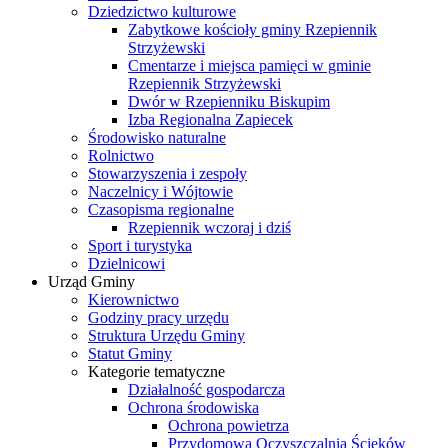
Dziedzictwo kulturowe
Zabytkowe kościoły gminy Rzepiennik
Strzyżewski
Cmentarze i miejsca pamięci w gminie
Rzepiennik Strzyżewski
Dwór w Rzepienniku Biskupim
Izba Regionalna Zapiecek
Środowisko naturalne
Rolnictwo
Stowarzyszenia i zespoły
Naczelnicy i Wójtowie
Czasopisma regionalne
Rzepiennik wczoraj i dziś
Sport i turystyka
Dzielnicowi
Urząd Gminy
Kierownictwo
Godziny pracy urzędu
Struktura Urzędu Gminy
Statut Gminy
Kategorie tematyczne
Działalność gospodarcza
Ochrona środowiska
Ochrona powietrza
Przydomowa Oczyszczalnia Ścieków