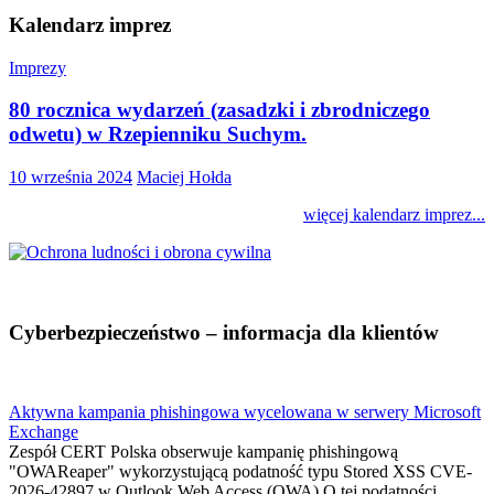
Kalendarz imprez
Imprezy
80 rocznica wydarzeń (zasadzki i zbrodniczego
odwetu) w Rzepienniku Suchym.
10 września 2024
Maciej Hołda
więcej kalendarz imprez...
Cyberbezpieczeństwo – informacja dla klientów
Aktywna kampania phishingowa wycelowana w serwery Microsoft
Exchange
Zespół CERT Polska obserwuje kampanię phishingową
"OWAReaper" wykorzystującą podatność typu Stored XSS CVE-
2026-42897 w Outlook Web Access (OWA).O tej podatności