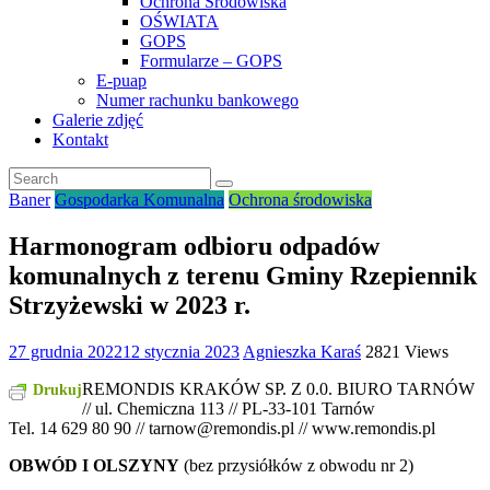
Ochrona Środowiska
OŚWIATA
GOPS
Formularze – GOPS
E-puap
Numer rachunku bankowego
Galerie zdjęć
Kontakt
Baner
Gospodarka Komunalna
Ochrona środowiska
Harmonogram odbioru odpadów
komunalnych z terenu Gminy Rzepiennik
Strzyżewski w 2023 r.
27 grudnia 2022
12 stycznia 2023
Agnieszka Karaś
2821 Views
REMONDIS KRAKÓW SP. Z 0.0. BIURO TARNÓW
Drukuj
// ul. Chemiczna 113 // PL-33-101 Tarnów
Tel. 14 629 80 90 // tarnow@remondis.pl // www.remondis.pl
OBWÓD I OLSZYNY
(bez przysiółków z obwodu nr 2)