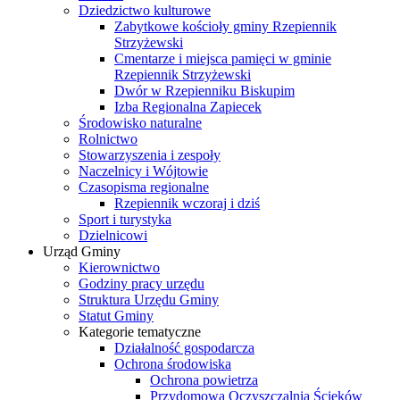
Dziedzictwo kulturowe
Zabytkowe kościoły gminy Rzepiennik
Strzyżewski
Cmentarze i miejsca pamięci w gminie
Rzepiennik Strzyżewski
Dwór w Rzepienniku Biskupim
Izba Regionalna Zapiecek
Środowisko naturalne
Rolnictwo
Stowarzyszenia i zespoły
Naczelnicy i Wójtowie
Czasopisma regionalne
Rzepiennik wczoraj i dziś
Sport i turystyka
Dzielnicowi
Urząd Gminy
Kierownictwo
Godziny pracy urzędu
Struktura Urzędu Gminy
Statut Gminy
Kategorie tematyczne
Działalność gospodarcza
Ochrona środowiska
Ochrona powietrza
Przydomowa Oczyszczalnia Ścieków