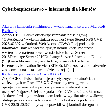
Cyberbezpieczeństwo – informacja dla klientów
Aktywna kampania phishingowa wycelowana w serwery Microsoft
Exchange
Zespół CERT Polska obserwuje kampanię phishingową
"OWAReaper" wykorzystującą podatność typu Stored XSS CVE-
2026-42897 w Outlook Web Access (OWA).O tej podatności
informowaliśmy we wcześniejszym komunikacie.Podatność
występuje w następujących wersjach:Exchange Server
2016Exchange Server 2019Exchange Server Subscription Edition
(SE)Firma Microsoft wypuściła łatkę w ramach Exchange
Emergency Mitigation Service (EEMS), która została automatycznie
zastosowana na instancjach, gdzie ta opcja […]
Krytyczne podatności w Cisco IOS XE
Zespół CERT Polska informuje o krytycznych podatnościach
znalezionych w Cisco IOS XE. Zwracamy uwagę, że to
oprogramowanie jest wykorzystywane w wielu rodzajach
urządzeń.Najpoważniejsza z podatności, CVE-2026-20272, może
skutkować zdalnym wykonaniem kodu, w wyniku nieprawidłowej
obsługi przekazywanych poleceń.Druga krytyczna podatność,
CVE-2026-20267, dotyczy nieprawidłowej kontroli dostępu m.in.