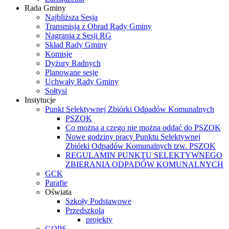
Rada Gminy
Najbliższa Sesja
Transmisja z Obrad Rady Gminy
Nagrania z Sesji RG
Skład Rady Gminy
Komisje
Dyżury Radnych
Planowane sesje
Uchwały Rady Gminy
Sołtysi
Instytucje
Punkt Selektywnej Zbiórki Odpadów Komunalnych
PSZOK
Co można a czego nie można oddać do PSZOK
Nowe godziny pracy Punktu Selektywnej
Zbiórki Odpadów Komunalnych tzw. PSZOK
REGULAMIN PUNKTU SELEKTYWNEGO
ZBIERANIA ODPADÓW KOMUNALNYCH
GCK
Parafie
Oświata
Szkoły Podstawowe
Przedszkola
projekty
GOPS