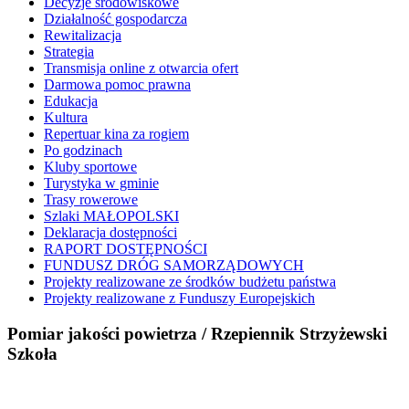
Decyzje środowiskowe
Działalność gospodarcza
Rewitalizacja
Strategia
Transmisja online z otwarcia ofert
Darmowa pomoc prawna
Edukacja
Kultura
Repertuar kina za rogiem
Po godzinach
Kluby sportowe
Turystyka w gminie
Trasy rowerowe
Szlaki MAŁOPOLSKI
Deklaracja dostępności
RAPORT DOSTĘPNOŚCI
FUNDUSZ DRÓG SAMORZĄDOWYCH
Projekty realizowane ze środków budżetu państwa
Projekty realizowane z Funduszy Europejskich
Pomiar jakości powietrza / Rzepiennik Strzyżewski
Szkoła