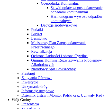
Gospodarka Komunalna
Stawki opłaty za gospodarowanie
odpadami komunalnymi
Harmonogram wywozu odpadów
komunalnych
Decyzje środowiskowe
Podatki
Budżet
Leśnictwo
Miejscowy Plan Zagospodarowania
Przestrzennego
Rewitalizacja
Ochrona Ludności i obrona Cywilna
Gminna Komisja Rozwiązywania Problemów
Alkoholowych
Narodowy Spis Powszechny
Przetargi
Zapytania Ofertowe
Inwestycje
Utrzymanie dróg
Informacje urzędowe
Dziennik Ustaw i Monitor Polski oraz Uchwały Rady
Wójt Gminy
Prezentacja
Zarządzenia