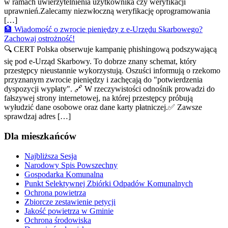
w ramach uwierzytelnienia użytkownika czy weryfikacji
uprawnień.Zalecamy niezwłoczną weryfikację oprogramowania
[…]
🏦 Wiadomość o zwrocie pieniędzy z e-Urzędu Skarbowego?
Zachowaj ostrożność!
🔍 CERT Polska obserwuje kampanię phishingową podszywającą
się pod e-Urząd Skarbowy. To dobrze znany schemat, który
przestępcy nieustannie wykorzystują. Oszuści informują o rzekomo
przyznanym zwrocie pieniędzy i zachęcają do "potwierdzenia
dyspozycji wypłaty". 🔗 W rzeczywistości odnośnik prowadzi do
fałszywej strony internetowej, na której przestępcy próbują
wyłudzić dane osobowe oraz dane karty płatniczej.✅ Zawsze
sprawdzaj adres […]
Dla mieszkańców
Najbliższa Sesja
Narodowy Spis Powszechny
Gospodarka Komunalna
Punkt Selektywnej Zbiórki Odpadów Komunalnych
Ochrona powietrza
Zbiorcze zestawienie petycji
Jakość powietrza w Gminie
Ochrona środowiska