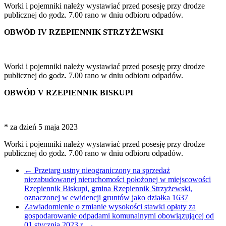
Worki i pojemniki należy wystawiać przed posesję przy drodze
publicznej do godz. 7.00 rano w dniu odbioru odpadów.
OBWÓD IV RZEPIENNIK STRZYŻEWSKI
Worki i pojemniki należy wystawiać przed posesję przy drodze
publicznej do godz. 7.00 rano w dniu odbioru odpadów.
OBWÓD V
RZEPIENNIK BISKUPI
* za dzień 5 maja 2023
Worki i pojemniki należy wystawiać przed posesję przy drodze
publicznej do godz. 7.00 rano w dniu odbioru odpadów.
←
Przetarg ustny nieograniczony na sprzedaż
niezabudowanej nieruchomości położonej w miejscowości
Rzepiennik Biskupi, gmina Rzepiennik Strzyżewski,
oznaczonej w ewidencji gruntów jako działka 1637
Zawiadomienie o zmianie wysokości stawki opłaty za
gospodarowanie odpadami komunalnymi obowiązującej od
01 stycznia 2023 r.
→