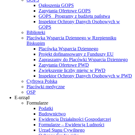
Ogłoszenia GOPS
Zapytania Ofertowe GOPS
GOPS_ Programy z budżetu państwa
Inspektor Ochrony Danych Osobowych w
GOPS
Biblioteki
Placówka Wsparcia Dziennego w Rzepienniku
Biskupim
Placówka Wsparcia Dziennego
Projekt dofinansowany z Funduszy EU
Zapraszamy do Placówki Wsparcia Dziennego
Zapytania Ofertowe PWD
Zwiększenie liczby miejsc w PWD
Inspektor Ochrony Danych Osobowych w PWD
Cyfrowa Polska
Placówki medyczne
OSP
E-urząd
Formularze
Podatki
Budownictwo
Ewidencja Działalności Gospodarczej
Formularze – Ewidencja Ludności
Urząd Stanu Cywilnego