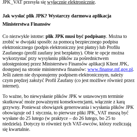
JPK_VAT przesyła się
wyłącznie elektronicznie
.
Jak wysłać plik JPK? Wystarczy darmowa aplikacja
Ministerstwa Finansów
Co niezwykle istotne:
plik JPK musi być podpisany
. Można to
zrobić w dwojaki sposób: za pomocą bezpiecznego podpisu
elektronicznego (podpis elektroniczny jest płatny) lub Profilu
Zaufanego (profil zaufany jest bezpłatny). Obie te opcje można
wykorzystać przy wysyłaniu plików za pośrednictwem
udostępnionej przez Ministerstwo Finansów aplikacji Klient JPK,
dostępnej na stronie ministerstwa finansów:
www.finanse.mf.gov.pl
.
Jeśli zatem nie dysponujemy podpisem elektronicznym, należy
czym prędzej założyć Profil Zaufany (co jest możliwe również przez
internet).
To ważne, bo niewysłanie plików JPK w ustawowym terminie
skutkować może poważnymi konsekwencjami, włącznie z karą
grzywny. Ponieważ obowiązek generowania i wysłania plików JPK
obowiązuje od 1 stycznia, to pierwsze pliki JPK_VAT muszą być
wysłane do 25 lutego (w praktyce – do 26 lutego, bo 25 to
niedziela). Dotyczy to również tych VAT-owców, którzy rozliczają
się kwartalnie.