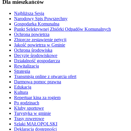
Dla mieszkańców
Najbliższa Sesja
Narodowy Spis Powszechny
Gospodarka Komunalna
Punkt Selektywnej Zbiórki Odpadów Komunalnych
Ochrona powietrza
Zbiorcze zestawienie petycji
Jakość powietrza w Gminie
Ochrona środowiska
Decyzje środowiskowe
Działalność gospodarcza
Rewitalizacja
Strategia
Transmisja online z otwarcia ofert
Darmowa pomoc prawna
Edukacja
Kultura
Repertuar kina za rogiem
Po godzinach
Kluby sportowe
Turystyka w gminie
Trasy rowerowe
Szlaki MAŁOPOLSKI
Deklaracja dostępności