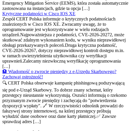
Emergency Mitigation Service (EEMS), która została automatycznie
zastosowana na instancjach, gdzie ta opcja […]
Krytyczne podatności w Cisco IOS XE
Zespół CERT Polska informuje o krytycznych podatnościach
znalezionych w Cisco IOS XE. Zwracamy uwagę, że to
oprogramowanie jest wykorzystywane w wielu rodzajach
urządzeń.Najpoważniejsza z podatności, CVE-2026-20272, może
skutkować zdalnym wykonaniem kodu, w wyniku nieprawidłowej
obsługi przekazywanych poleceń.Druga krytyczna podatność,
CVE-2026-20267, dotyczy nieprawidłowej kontroli dostępu m.in.
w ramach uwierzytelnienia użytkownika czy weryfikacji
uprawnień.Zalecamy niezwłoczną weryfikację oprogramowania
[…]
🏦 Wiadomość o zwrocie pieniędzy z e-Urzędu Skarbowego?
Zachowaj ostrożność!
🔍 CERT Polska obserwuje kampanię phishingową podszywającą
się pod e-Urząd Skarbowy. To dobrze znany schemat, który
przestępcy nieustannie wykorzystują. Oszuści informują o rzekomo
przyznanym zwrocie pieniędzy i zachęcają do "potwierdzenia
dyspozycji wypłaty". 🔗 W rzeczywistości odnośnik prowadzi do
fałszywej strony internetowej, na której przestępcy próbują
wyłudzić dane osobowe oraz dane karty płatniczej.✅ Zawsze
sprawdzaj adres […]