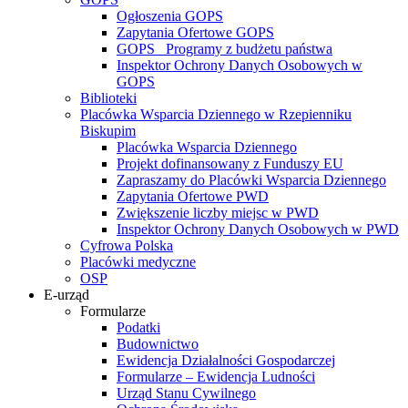
Ogłoszenia GOPS
Zapytania Ofertowe GOPS
GOPS_ Programy z budżetu państwa
Inspektor Ochrony Danych Osobowych w
GOPS
Biblioteki
Placówka Wsparcia Dziennego w Rzepienniku
Biskupim
Placówka Wsparcia Dziennego
Projekt dofinansowany z Funduszy EU
Zapraszamy do Placówki Wsparcia Dziennego
Zapytania Ofertowe PWD
Zwiększenie liczby miejsc w PWD
Inspektor Ochrony Danych Osobowych w PWD
Cyfrowa Polska
Placówki medyczne
OSP
E-urząd
Formularze
Podatki
Budownictwo
Ewidencja Działalności Gospodarczej
Formularze – Ewidencja Ludności
Urząd Stanu Cywilnego