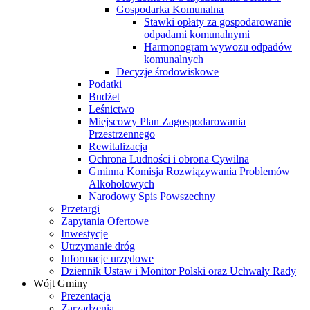
Gospodarka Komunalna
Stawki opłaty za gospodarowanie
odpadami komunalnymi
Harmonogram wywozu odpadów
komunalnych
Decyzje środowiskowe
Podatki
Budżet
Leśnictwo
Miejscowy Plan Zagospodarowania
Przestrzennego
Rewitalizacja
Ochrona Ludności i obrona Cywilna
Gminna Komisja Rozwiązywania Problemów
Alkoholowych
Narodowy Spis Powszechny
Przetargi
Zapytania Ofertowe
Inwestycje
Utrzymanie dróg
Informacje urzędowe
Dziennik Ustaw i Monitor Polski oraz Uchwały Rady
Wójt Gminy
Prezentacja
Zarządzenia