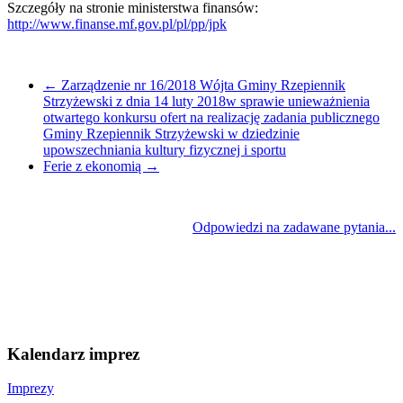
Szczegóły na stronie ministerstwa finansów:
http://www.finanse.mf.gov.pl/pl/pp/jpk
←
Zarządzenie nr 16/2018 Wójta Gminy Rzepiennik
Strzyżewski z dnia 14 luty 2018w sprawie unieważnienia
otwartego konkursu ofert na realizację zadania publicznego
Gminy Rzepiennik Strzyżewski w dziedzinie
upowszechniania kultury fizycznej i sportu
Ferie z ekonomią
→
Odpowiedzi na zadawane pytania...
Kalendarz imprez
Imprezy