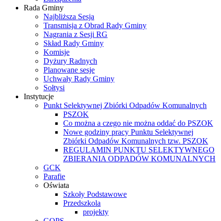
Rada Gminy
Najbliższa Sesja
Transmisja z Obrad Rady Gminy
Nagrania z Sesji RG
Skład Rady Gminy
Komisje
Dyżury Radnych
Planowane sesje
Uchwały Rady Gminy
Sołtysi
Instytucje
Punkt Selektywnej Zbiórki Odpadów Komunalnych
PSZOK
Co można a czego nie można oddać do PSZOK
Nowe godziny pracy Punktu Selektywnej
Zbiórki Odpadów Komunalnych tzw. PSZOK
REGULAMIN PUNKTU SELEKTYWNEGO
ZBIERANIA ODPADÓW KOMUNALNYCH
GCK
Parafie
Oświata
Szkoły Podstawowe
Przedszkola
projekty
GOPS