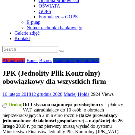
Ochrona Środowiska
OŚWIATA
GOPS
Formularze – GOPS
E-puap
Numer rachunku bankowego
Galerie zdjęć
Kontakt
Aktualności
Baner
Biznes
działalność gospodarcza
JPK (Jednolity Plik Kontrolny)
obowiązkowy dla wszystkich firm
16 lutego 2018
12 grudnia 2020
Maciej Hołda
2924 Views
Od 1 stycznia najmniejsi przedsiębiorcy
– płatnicy
Drukuj
VAT, zatrudniający do 10 osób, o obrotach
nieprzekraczających 2 mln euro rocznie (
także prowadzący
jednoosobowe działalności gospodarcze
) –
najpóźniej do 26
lutego 2018 r
. po raz pierwszy muszą wysłać do systemu
Ministerstwa Finansów Jednolity Plik Kontrolny (JPK_VAT).