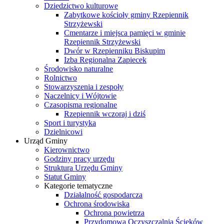
Dziedzictwo kulturowe
Zabytkowe kościoły gminy Rzepiennik
Strzyżewski
Cmentarze i miejsca pamięci w gminie
Rzepiennik Strzyżewski
Dwór w Rzepienniku Biskupim
Izba Regionalna Zapiecek
Środowisko naturalne
Rolnictwo
Stowarzyszenia i zespoły
Naczelnicy i Wójtowie
Czasopisma regionalne
Rzepiennik wczoraj i dziś
Sport i turystyka
Dzielnicowi
Urząd Gminy
Kierownictwo
Godziny pracy urzędu
Struktura Urzędu Gminy
Statut Gminy
Kategorie tematyczne
Działalność gospodarcza
Ochrona środowiska
Ochrona powietrza
Przydomowa Oczyszczalnia Ścieków