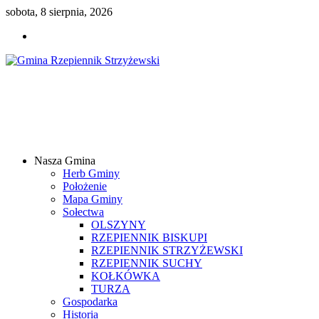
sobota, 8 sierpnia, 2026
Gmina
Rzepiennik
Strzyżewski
Nasza Gmina
Samorządowy
Herb Gminy
Portal
Położenie
Internetowy
Mapa Gminy
Sołectwa
OLSZYNY
RZEPIENNIK BISKUPI
RZEPIENNIK STRZYŻEWSKI
RZEPIENNIK SUCHY
KOŁKÓWKA
TURZA
Gospodarka
Historia