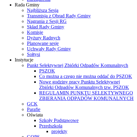
Rada Gminy
Najbliższa Sesja
Transmisja z Obrad Rady Gminy
Nagrania z Sesji RG
Skład Rady Gminy
Komisje
Dyżury Radnych
Planowane sesje
Uchwały Rady Gminy
Sołtysi
Instytucje
Punkt Selektywnej Zbiórki Odpadów Komunalnych
PSZOK
Co można a czego nie można oddać do PSZOK
Nowe godziny pracy Punktu Selektywnej
Zbiórki Odpadów Komunalnych tzw. PSZOK
REGULAMIN PUNKTU SELEKTYWNEGO
ZBIERANIA ODPADÓW KOMUNALNYCH
GCK
Parafie
Oświata
Szkoły Podstawowe
Przedszkola
projekty
GOPS