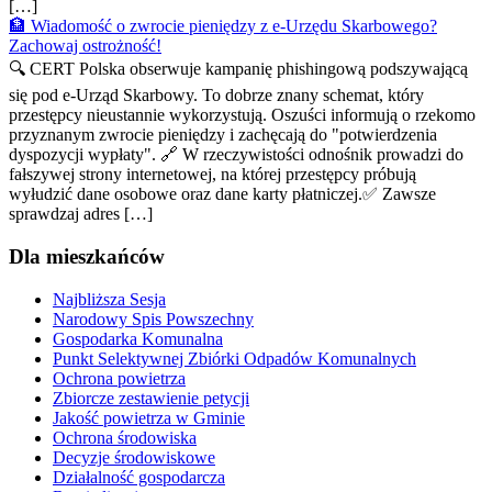
[…]
🏦 Wiadomość o zwrocie pieniędzy z e-Urzędu Skarbowego?
Zachowaj ostrożność!
🔍 CERT Polska obserwuje kampanię phishingową podszywającą
się pod e-Urząd Skarbowy. To dobrze znany schemat, który
przestępcy nieustannie wykorzystują. Oszuści informują o rzekomo
przyznanym zwrocie pieniędzy i zachęcają do "potwierdzenia
dyspozycji wypłaty". 🔗 W rzeczywistości odnośnik prowadzi do
fałszywej strony internetowej, na której przestępcy próbują
wyłudzić dane osobowe oraz dane karty płatniczej.✅ Zawsze
sprawdzaj adres […]
Dla mieszkańców
Najbliższa Sesja
Narodowy Spis Powszechny
Gospodarka Komunalna
Punkt Selektywnej Zbiórki Odpadów Komunalnych
Ochrona powietrza
Zbiorcze zestawienie petycji
Jakość powietrza w Gminie
Ochrona środowiska
Decyzje środowiskowe
Działalność gospodarcza