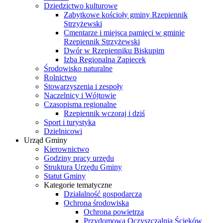
Dziedzictwo kulturowe
Zabytkowe kościoły gminy Rzepiennik
Strzyżewski
Cmentarze i miejsca pamięci w gminie
Rzepiennik Strzyżewski
Dwór w Rzepienniku Biskupim
Izba Regionalna Zapiecek
Środowisko naturalne
Rolnictwo
Stowarzyszenia i zespoły
Naczelnicy i Wójtowie
Czasopisma regionalne
Rzepiennik wczoraj i dziś
Sport i turystyka
Dzielnicowi
Urząd Gminy
Kierownictwo
Godziny pracy urzędu
Struktura Urzędu Gminy
Statut Gminy
Kategorie tematyczne
Działalność gospodarcza
Ochrona środowiska
Ochrona powietrza
Przydomowa Oczyszczalnia Ścieków