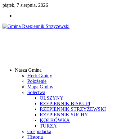
piątek, 7 sierpnia, 2026
Gmina
Rzepiennik
Strzyżewski
Nasza Gmina
Samorządowy
Herb Gminy
Portal
Położenie
Internetowy
Mapa Gminy
Sołectwa
OLSZYNY
RZEPIENNIK BISKUPI
RZEPIENNIK STRZYŻEWSKI
RZEPIENNIK SUCHY
KOŁKÓWKA
TURZA
Gospodarka
Historia