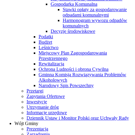
Gospodarka Komunalna
Stawki opłaty za gospodarowanie
odpadami komunalnymi
Harmonogram wywozu odpadów
komunalnych
Decyzje środowiskowe
Podatki
Budżet
Leśnictwo
Miejscowy Plan Zagospodarowania
Przestrzennego
Rewitalizacja
Ochrona Ludności i obrona Cywilna
Gminna Komisja Rozwiązywania Problemów
Alkoholowych
Narodowy Spis Powszechny
Przetargi
Zapytania Ofertowe
Inwestycje
Utrzymanie dróg
Informacje urzędowe
Dziennik Ustaw i Monitor Polski oraz Uchwały Rady
Wójt Gminy
Prezentacja
Zarządzenia