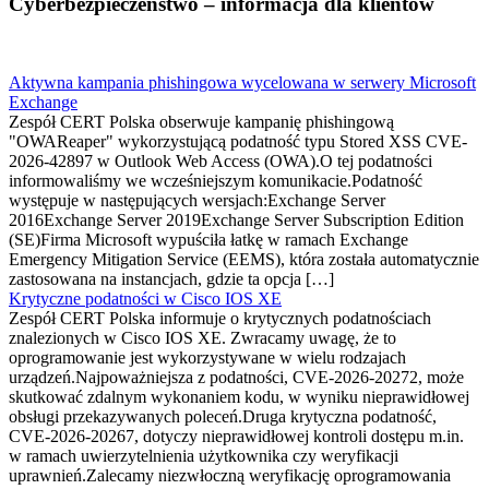
Cyberbezpieczeństwo – informacja dla klientów
Aktywna kampania phishingowa wycelowana w serwery Microsoft
Exchange
Zespół CERT Polska obserwuje kampanię phishingową
"OWAReaper" wykorzystującą podatność typu Stored XSS CVE-
2026-42897 w Outlook Web Access (OWA).O tej podatności
informowaliśmy we wcześniejszym komunikacie.Podatność
występuje w następujących wersjach:Exchange Server
2016Exchange Server 2019Exchange Server Subscription Edition
(SE)Firma Microsoft wypuściła łatkę w ramach Exchange
Emergency Mitigation Service (EEMS), która została automatycznie
zastosowana na instancjach, gdzie ta opcja […]
Krytyczne podatności w Cisco IOS XE
Zespół CERT Polska informuje o krytycznych podatnościach
znalezionych w Cisco IOS XE. Zwracamy uwagę, że to
oprogramowanie jest wykorzystywane w wielu rodzajach
urządzeń.Najpoważniejsza z podatności, CVE-2026-20272, może
skutkować zdalnym wykonaniem kodu, w wyniku nieprawidłowej
obsługi przekazywanych poleceń.Druga krytyczna podatność,
CVE-2026-20267, dotyczy nieprawidłowej kontroli dostępu m.in.
w ramach uwierzytelnienia użytkownika czy weryfikacji
uprawnień.Zalecamy niezwłoczną weryfikację oprogramowania