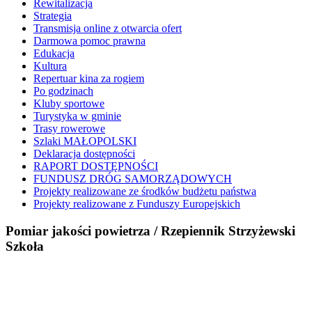
Rewitalizacja
Strategia
Transmisja online z otwarcia ofert
Darmowa pomoc prawna
Edukacja
Kultura
Repertuar kina za rogiem
Po godzinach
Kluby sportowe
Turystyka w gminie
Trasy rowerowe
Szlaki MAŁOPOLSKI
Deklaracja dostępności
RAPORT DOSTĘPNOŚCI
FUNDUSZ DRÓG SAMORZĄDOWYCH
Projekty realizowane ze środków budżetu państwa
Projekty realizowane z Funduszy Europejskich
Pomiar jakości powietrza / Rzepiennik Strzyżewski
Szkoła