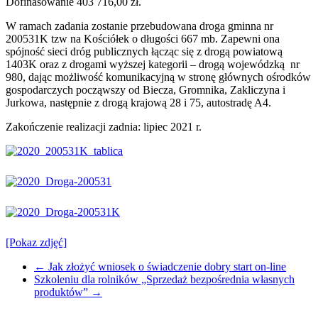
Dofinasowanie 403 716,00 zł.
W ramach zadania zostanie przebudowana droga gminna nr
200531K tzw na Kościółek o długości 667 mb. Zapewni ona
spójność sieci dróg publicznych łącząc się z drogą powiatową
1403K oraz z drogami wyższej kategorii – drogą wojewódzką nr
980, dając możliwość komunikacyjną w stronę głównych ośrodków
gospodarczych począwszy od Biecza, Gromnika, Zakliczyna i
Jurkowa, następnie z drogą krajową 28 i 75, autostradę A4.
Zakończenie realizacji zadnia: lipiec 2021 r.
[Pokaz zdjęć]
←
Jak złożyć wniosek o świadczenie dobry start on-line
Szkoleniu dla rolników „Sprzedaż bezpośrednia własnych
produktów”
→