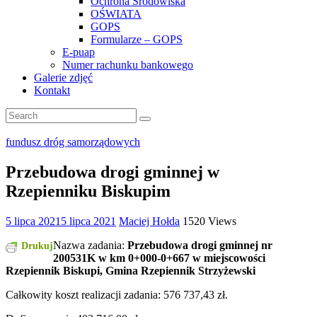
Ochrona Środowiska
OŚWIATA
GOPS
Formularze – GOPS
E-puap
Numer rachunku bankowego
Galerie zdjęć
Kontakt
fundusz dróg samorządowych
Przebudowa drogi gminnej w
Rzepienniku Biskupim
5 lipca 2021
5 lipca 2021
Maciej Hołda
1520 Views
Nazwa zadania:
Przebudowa drogi gminnej nr
Drukuj
200531K w km 0+000-0+667 w miejscowości
Rzepiennik Biskupi, Gmina Rzepiennik Strzyżewski
Całkowity koszt realizacji zadania: 576 737,43 zł.