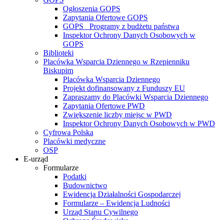
Ogłoszenia GOPS
Zapytania Ofertowe GOPS
GOPS_ Programy z budżetu państwa
Inspektor Ochrony Danych Osobowych w
GOPS
Biblioteki
Placówka Wsparcia Dziennego w Rzepienniku
Biskupim
Placówka Wsparcia Dziennego
Projekt dofinansowany z Funduszy EU
Zapraszamy do Placówki Wsparcia Dziennego
Zapytania Ofertowe PWD
Zwiększenie liczby miejsc w PWD
Inspektor Ochrony Danych Osobowych w PWD
Cyfrowa Polska
Placówki medyczne
OSP
E-urząd
Formularze
Podatki
Budownictwo
Ewidencja Działalności Gospodarczej
Formularze – Ewidencja Ludności
Urząd Stanu Cywilnego