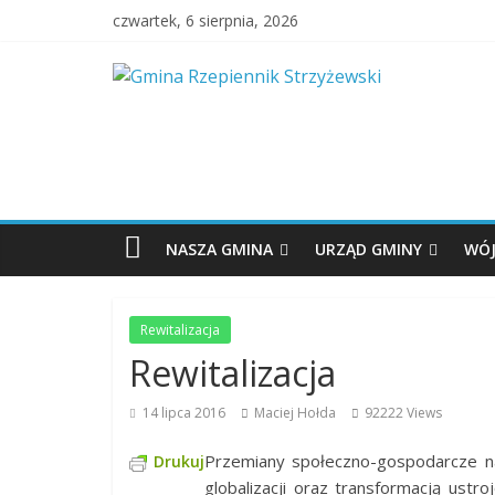
czwartek, 6 sierpnia, 2026
NASZA GMINA
URZĄD GMINY
WÓJ
Rewitalizacja
Rewitalizacja
14 lipca 2016
Maciej Hołda
92222 Views
Przemiany społeczno-gospodarcze n
Drukuj
globalizacji oraz transformacją us