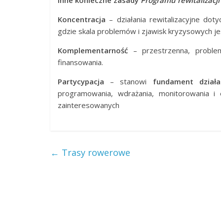
Inne konieczne zasady
Programu rewitalizacji
Koncentracja
– działania rewitalizacyjne dot
gdzie skala problemów i zjawisk kryzysowych je
Komplementarność
– przestrzenna, problemo
finansowania.
Partycypacja
– stanowi
fundament dział
programowania, wdrażania, monitorowania i o
zainteresowanych
←
Trasy rowerowe