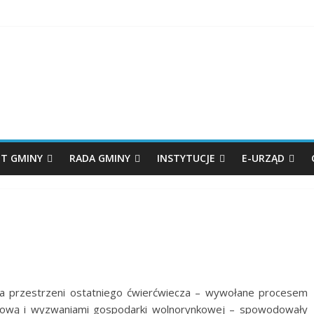
T GMINY
RADA GMINY
INSTYTUCJE
E-URZĄD
a przestrzeni ostatniego ćwierćwiecza – wywołane procesem
trojową i wyzwaniami gospodarki wolnorynkowej – spowodowały