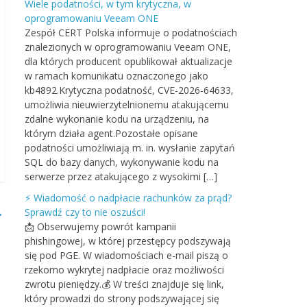
Wiele podatności, w tym krytyczna, w
oprogramowaniu Veeam ONE
Zespół CERT Polska informuje o podatnościach
znalezionych w oprogramowaniu Veeam ONE,
dla których producent opublikował aktualizacje
w ramach komunikatu oznaczonego jako
kb4892.Krytyczna podatność, CVE-2026-64633,
umożliwia nieuwierzytelnionemu atakującemu
zdalne wykonanie kodu na urządzeniu, na
którym działa agent.Pozostałe opisane
podatności umożliwiają m. in. wysłanie zapytań
SQL do bazy danych, wykonywanie kodu na
serwerze przez atakującego z wysokimi […]
⚡ Wiadomość o nadpłacie rachunków za prąd?
→
Sprawdź czy to nie oszuści!
📩 Obserwujemy powrót kampanii
phishingowej, w której przestępcy podszywają
się pod PGE. W wiadomościach e-mail piszą o
rzekomo wykrytej nadpłacie oraz możliwości
zwrotu pieniędzy.💰 W treści znajduje się link,
który prowadzi do strony podszywającej się