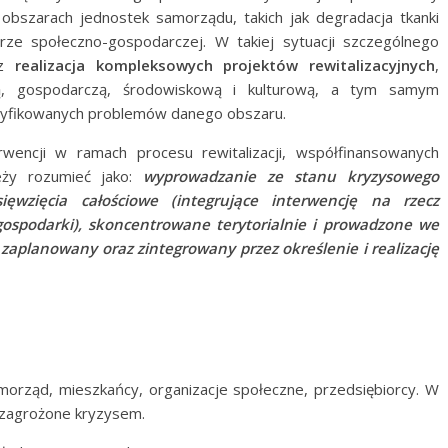
obszarach jednostek samorządu, takich jak degradacja tkanki
rze społeczno-gospodarczej. W takiej sytuacji szczególnego
az
realizacja kompleksowych projektów rewitalizacyjnych
,
ną, gospodarczą, środowiskową i kulturową, a tym samym
ntyfikowanych problemów danego obszaru.
rwencji w ramach procesu rewitalizacji, współfinansowanych
ależy rozumieć jako:
wyprowadzanie ze stanu kryzysowego
ęwzięcia całościowe (integrujące interwencję na rzecz
j gospodarki), skoncentrowane terytorialnie i prowadzone we
 zaplanowany oraz zintegrowany przez określenie i realizację
morząd, mieszkańcy, organizacje społeczne, przedsiębiorcy. W
 zagrożone kryzysem.