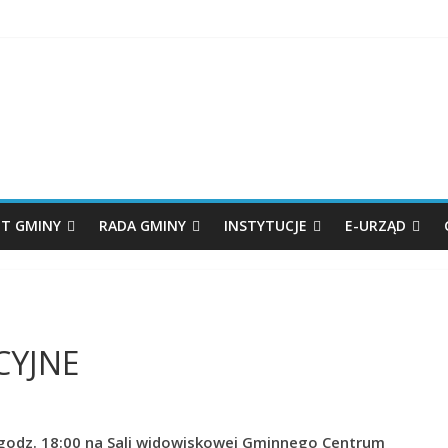
T GMINY
RADA GMINY
INSTYTUCJE
E-URZĄD
CYJNE
 godz. 18:00 na Sali widowiskowej Gminnego Centrum