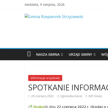
niedziela, 9 sierpnia, 2026
NASZA GMINA
URZĄD GMINY
WÓJ
Informacje urzędowe
SPOTKANIE INFORMA
20 czerwca 2022
Agnieszka Karaś
835 Views
W dniu
22 czerwca 2022 r. (środa) o
Drukuj