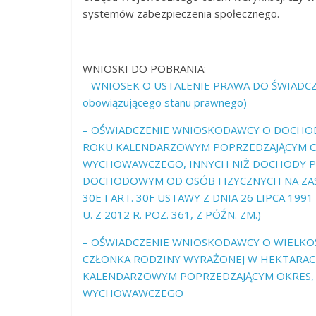
systemów zabezpieczenia społecznego.
WNIOSKI DO POBRANIA:
–
WNIOSEK O USTALENIE PRAWA DO ŚWIADCZE
obowiązującego stanu prawnego)
– OŚWIADCZENIE WNIOSKODAWCY O DOCHOD
ROKU KALENDARZOWYM POPRZEDZAJĄCYM OK
WYCHOWAWCZEGO, INNYCH NIŻ DOCHODY 
DOCHODOWYM OD OSÓB FIZYCZNYCH NA ZASAD
30E I ART. 30F USTAWY Z DNIA 26 LIPCA 1
U. Z 2012 R. POZ. 361, Z PÓŹN. ZM.)
– OŚWIADCZENIE WNIOSKODAWCY O WIELK
CZŁONKA RODZINY WYRAŻONEJ W HEKTARAC
KALENDARZOWYM POPRZEDZAJĄCYM OKRES, 
WYCHOWAWCZEGO