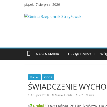
piątek, 7 sierpnia, 2026
NASZA GMINA
URZĄD GMINY
WÓJ
Baner
GOPS
ŚWIADCZENIE WYCHO
16 lipca 2018
Maciej Hołda
2615 Views
30 września 2018r. kończy się
Drukuj