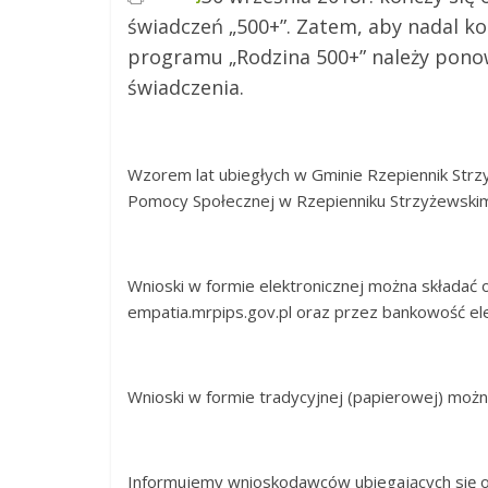
świadczeń „500+”. Zatem, aby nadal k
programu „Rodzina 500+” należy ponow
świadczenia.
Wzorem lat ubiegłych w Gminie Rzepiennik Strz
Pomocy Społecznej w Rzepienniku Strzyżewskim
Wnioski w formie elektronicznej można składać 
empatia.mrpips.gov.pl oraz przez bankowość ele
Wnioski w formie tradycyjnej (papierowej) moż
Informujemy wnioskodawców ubiegających się o 