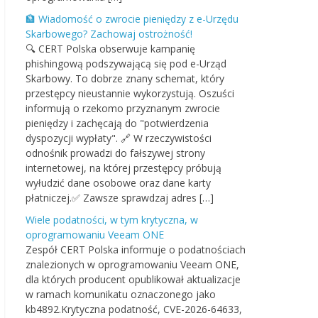
🏦 Wiadomość o zwrocie pieniędzy z e-Urzędu
Skarbowego? Zachowaj ostrożność!
🔍 CERT Polska obserwuje kampanię
phishingową podszywającą się pod e-Urząd
Skarbowy. To dobrze znany schemat, który
przestępcy nieustannie wykorzystują. Oszuści
informują o rzekomo przyznanym zwrocie
pieniędzy i zachęcają do "potwierdzenia
dyspozycji wypłaty". 🔗 W rzeczywistości
odnośnik prowadzi do fałszywej strony
internetowej, na której przestępcy próbują
wyłudzić dane osobowe oraz dane karty
płatniczej.✅ Zawsze sprawdzaj adres […]
Wiele podatności, w tym krytyczna, w
oprogramowaniu Veeam ONE
Zespół CERT Polska informuje o podatnościach
znalezionych w oprogramowaniu Veeam ONE,
dla których producent opublikował aktualizacje
w ramach komunikatu oznaczonego jako
kb4892.Krytyczna podatność, CVE-2026-64633,