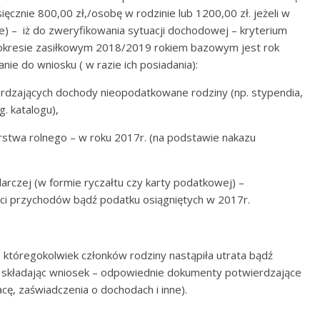
ęcznie 800,00 zł,/osobę w rodzinie lub 1200,00 zł. jeżeli w
) – iż do zweryfikowania sytuacji dochodowej – kryterium
 okresie zasiłkowym 2018/2019 rokiem bazowym jest rok
ie do wniosku ( w razie ich posiadania):
dzających dochody nieopodatkowane rodziny (np. stypendia,
. katalogu),
stwa rolnego – w roku 2017r. (na podstawie nakazu
rczej (w formie ryczałtu czy karty podatkowej) –
i przychodów bądź podatku osiągniętych w 2017r.
 któregokolwiek członków rodziny nastąpiła utrata bądź
– składając wniosek – odpowiednie dokumenty potwierdzające
cę, zaświadczenia o dochodach i inne).