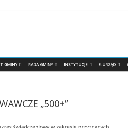
T GMINY
RADA GMINY
INSTYTUCJE
E-URZĄD
WAWCZE „500+”
 okres świadczeniowy w zakresie przyznanych