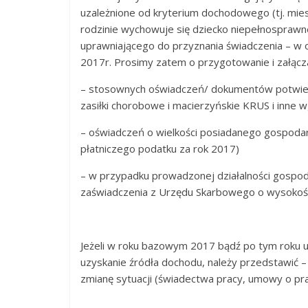
uzależnione od kryterium dochodowego (tj. miesi
rodzinie wychowuje się dziecko niepełnosprawne
uprawniającego do przyznania świadczenia – w
2017r. Prosimy zatem o przygotowanie i załączan
– stosownych oświadczeń/ dokumentów potwier
zasiłki chorobowe i macierzyńskie KRUS i inne wg
– oświadczeń o wielkości posiadanego gospodar
płatniczego podatku za rok 2017)
– w przypadku prowadzonej działalności gospoda
zaświadczenia z Urzędu Skarbowego o wysokośc
Jeżeli w roku bazowym 2017 bądź po tym roku u
uzyskanie źródła dochodu, należy przedstawić 
zmianę sytuacji (świadectwa pracy, umowy o pra