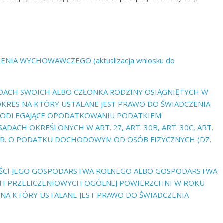
NIA WYCHOWAWCZEGO (aktualizacja wniosku do
ACH SWOICH ALBO CZŁONKA RODZINY OSIĄGNIĘTYCH W
RES NA KTÓRY USTALANE JEST PRAWO DO ŚWIADCZENIA
PODLEGAJĄCE OPODATKOWANIU PODATKIEM
ACH OKREŚLONYCH W ART. 27, ART. 30B, ART. 30C, ART.
991 R. O PODATKU DOCHODOWYM OD OSÓB FIZYCZNYCH (DZ.
OŚCI JEGO GOSPODARSTWA ROLNEGO ALBO GOSPODARSTWA
H PRZELICZENIOWYCH OGÓLNEJ POWIERZCHNI W ROKU
NA KTÓRY USTALANE JEST PRAWO DO ŚWIADCZENIA