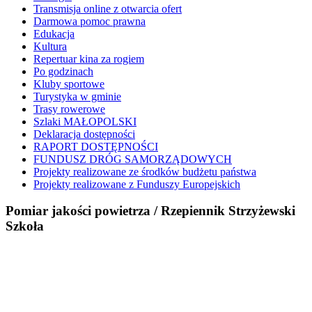
Transmisja online z otwarcia ofert
Darmowa pomoc prawna
Edukacja
Kultura
Repertuar kina za rogiem
Po godzinach
Kluby sportowe
Turystyka w gminie
Trasy rowerowe
Szlaki MAŁOPOLSKI
Deklaracja dostępności
RAPORT DOSTĘPNOŚCI
FUNDUSZ DRÓG SAMORZĄDOWYCH
Projekty realizowane ze środków budżetu państwa
Projekty realizowane z Funduszy Europejskich
Pomiar jakości powietrza / Rzepiennik Strzyżewski
Szkoła