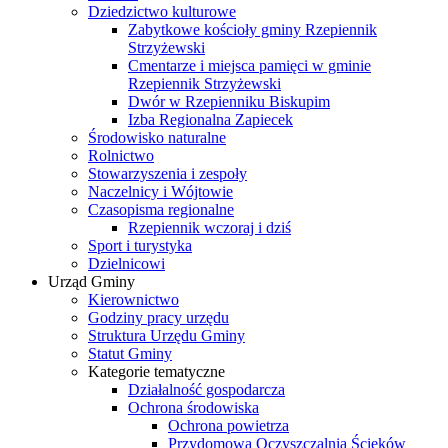
Dziedzictwo kulturowe
Zabytkowe kościoły gminy Rzepiennik
Strzyżewski
Cmentarze i miejsca pamięci w gminie
Rzepiennik Strzyżewski
Dwór w Rzepienniku Biskupim
Izba Regionalna Zapiecek
Środowisko naturalne
Rolnictwo
Stowarzyszenia i zespoły
Naczelnicy i Wójtowie
Czasopisma regionalne
Rzepiennik wczoraj i dziś
Sport i turystyka
Dzielnicowi
Urząd Gminy
Kierownictwo
Godziny pracy urzędu
Struktura Urzędu Gminy
Statut Gminy
Kategorie tematyczne
Działalność gospodarcza
Ochrona środowiska
Ochrona powietrza
Przydomowa Oczyszczalnia Ścieków