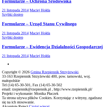
Formularze – Ochrona Środowiska
21 listopada 2014
Maciej Hołda
Szybki dostęp
Formularze – Urząd Stanu Cywilnego
21 listopada 2014
Maciej Hołda
Szybki dostęp
Formularze – Ewidencja Działalności Gospodarczej
21 listopada 2014
Maciej Hołda
Copyright © 2026
Gmina Rzepiennik Strzyżewski
.
33-163 Rzepiennik Strzyżewski 400, pow. tarnowski, woj.
małopolskie
Tel (14) 65-30-501, Fax (14) 65-30-502
email: rzepiennik@rzepiennik.pl , http://www.rzepiennik.pl/
Projekt i wykonanie: Monika Płaczek
Ta strona używa plików Cookies. Korzystając z witryny, zgadzasz
się na ich stosowanie.
Akceptuję
Reject
Czytaj więcej...