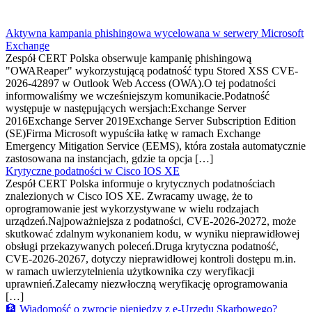
Aktywna kampania phishingowa wycelowana w serwery Microsoft
Exchange
Zespół CERT Polska obserwuje kampanię phishingową
"OWAReaper" wykorzystującą podatność typu Stored XSS CVE-
2026-42897 w Outlook Web Access (OWA).O tej podatności
informowaliśmy we wcześniejszym komunikacie.Podatność
występuje w następujących wersjach:Exchange Server
2016Exchange Server 2019Exchange Server Subscription Edition
(SE)Firma Microsoft wypuściła łatkę w ramach Exchange
Emergency Mitigation Service (EEMS), która została automatycznie
zastosowana na instancjach, gdzie ta opcja […]
Krytyczne podatności w Cisco IOS XE
Zespół CERT Polska informuje o krytycznych podatnościach
znalezionych w Cisco IOS XE. Zwracamy uwagę, że to
oprogramowanie jest wykorzystywane w wielu rodzajach
urządzeń.Najpoważniejsza z podatności, CVE-2026-20272, może
skutkować zdalnym wykonaniem kodu, w wyniku nieprawidłowej
obsługi przekazywanych poleceń.Druga krytyczna podatność,
CVE-2026-20267, dotyczy nieprawidłowej kontroli dostępu m.in.
w ramach uwierzytelnienia użytkownika czy weryfikacji
uprawnień.Zalecamy niezwłoczną weryfikację oprogramowania
[…]
🏦 Wiadomość o zwrocie pieniędzy z e-Urzędu Skarbowego?