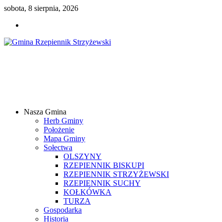
sobota, 8 sierpnia, 2026
Gmina
Rzepiennik
Strzyżewski
Nasza Gmina
Samorządowy
Herb Gminy
Portal
Położenie
Internetowy
Mapa Gminy
Sołectwa
OLSZYNY
RZEPIENNIK BISKUPI
RZEPIENNIK STRZYŻEWSKI
RZEPIENNIK SUCHY
KOŁKÓWKA
TURZA
Gospodarka
Historia