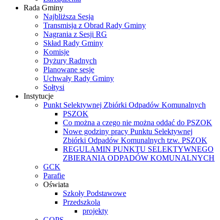
Rada Gminy
Najbliższa Sesja
Transmisja z Obrad Rady Gminy
Nagrania z Sesji RG
Skład Rady Gminy
Komisje
Dyżury Radnych
Planowane sesje
Uchwały Rady Gminy
Sołtysi
Instytucje
Punkt Selektywnej Zbiórki Odpadów Komunalnych
PSZOK
Co można a czego nie można oddać do PSZOK
Nowe godziny pracy Punktu Selektywnej
Zbiórki Odpadów Komunalnych tzw. PSZOK
REGULAMIN PUNKTU SELEKTYWNEGO
ZBIERANIA ODPADÓW KOMUNALNYCH
GCK
Parafie
Oświata
Szkoły Podstawowe
Przedszkola
projekty
GOPS