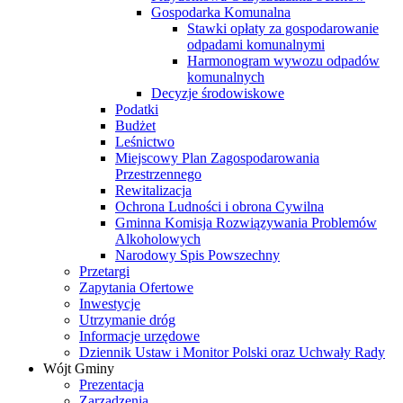
Gospodarka Komunalna
Stawki opłaty za gospodarowanie
odpadami komunalnymi
Harmonogram wywozu odpadów
komunalnych
Decyzje środowiskowe
Podatki
Budżet
Leśnictwo
Miejscowy Plan Zagospodarowania
Przestrzennego
Rewitalizacja
Ochrona Ludności i obrona Cywilna
Gminna Komisja Rozwiązywania Problemów
Alkoholowych
Narodowy Spis Powszechny
Przetargi
Zapytania Ofertowe
Inwestycje
Utrzymanie dróg
Informacje urzędowe
Dziennik Ustaw i Monitor Polski oraz Uchwały Rady
Wójt Gminy
Prezentacja
Zarządzenia