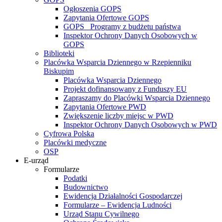
Ogłoszenia GOPS
Zapytania Ofertowe GOPS
GOPS_ Programy z budżetu państwa
Inspektor Ochrony Danych Osobowych w
GOPS
Biblioteki
Placówka Wsparcia Dziennego w Rzepienniku
Biskupim
Placówka Wsparcia Dziennego
Projekt dofinansowany z Funduszy EU
Zapraszamy do Placówki Wsparcia Dziennego
Zapytania Ofertowe PWD
Zwiększenie liczby miejsc w PWD
Inspektor Ochrony Danych Osobowych w PWD
Cyfrowa Polska
Placówki medyczne
OSP
E-urząd
Formularze
Podatki
Budownictwo
Ewidencja Działalności Gospodarczej
Formularze – Ewidencja Ludności
Urząd Stanu Cywilnego