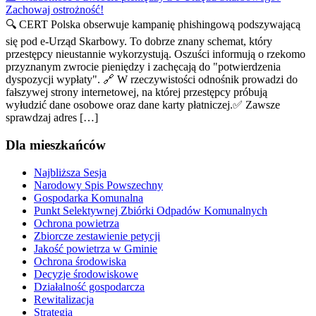
Zachowaj ostrożność!
🔍 CERT Polska obserwuje kampanię phishingową podszywającą
się pod e-Urząd Skarbowy. To dobrze znany schemat, który
przestępcy nieustannie wykorzystują. Oszuści informują o rzekomo
przyznanym zwrocie pieniędzy i zachęcają do "potwierdzenia
dyspozycji wypłaty". 🔗 W rzeczywistości odnośnik prowadzi do
fałszywej strony internetowej, na której przestępcy próbują
wyłudzić dane osobowe oraz dane karty płatniczej.✅ Zawsze
sprawdzaj adres […]
Dla mieszkańców
Najbliższa Sesja
Narodowy Spis Powszechny
Gospodarka Komunalna
Punkt Selektywnej Zbiórki Odpadów Komunalnych
Ochrona powietrza
Zbiorcze zestawienie petycji
Jakość powietrza w Gminie
Ochrona środowiska
Decyzje środowiskowe
Działalność gospodarcza
Rewitalizacja
Strategia