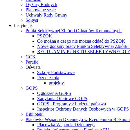
Dyżury Radnych
Planowane sesje
Uchwały Rady Gminy
Sołtysi
Instytucje
Punkt Selektywnej Zbiórki Odpadów Komunalnych
PSZOK
Co można a czego nie można oddać do PSZOK
Nowe godziny pracy Punktu Selektywnej Zbiór
REGULAMIN PUNKTU SELEKTYWNEGO 
GCK
Parafie
Oświata
Szkoły Podstawowe
Przedszkola
projekty
GOPS
Ogłoszenia GOPS
Zapytania Ofertowe GOPS
GOPS_ Programy z budżetu państwa
Inspektor Ochrony Danych Osobowych w GOPS
Biblioteki
Placówka Wsparcia Dziennego w Rzepienniku Biskupi
Placówka Wsparcia Dziennego
Projekt dofinansowany z Funduszy EU