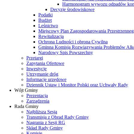
Harmonogram wywozu odpadów kom
Decyzje środowiskowe
Podatki
Budżet
Leśnictwo
Miejscowy Plan Zagospodarowania Przestrzenneg
Rewitalizacja
Ochrona Ludności i obrona Cywilna
Gminna Komisja Rozwiązywania Problemów Al
Narodowy Spis Powszechny
Przetargi
Zapytania Ofertowe
Inwestycje
Utrzymanie dróg
Informacje urzędowe
Dziennik Ustaw i Monitor Polski oraz Uchwały Rady
Wójt Gminy
Prezentacja
Zarządzenia
Rada Gminy
Najbliższa Sesja
Transmisja z Obrad Rady Gminy
Nagrania z Sesji RG
Skład Rady Gminy
Komisje