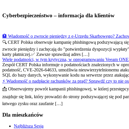
Cyberbezpieczeństwo – informacja dla klientów
🏦 Wiadomość o zwrocie pieniędzy z e-Urzędu Skarbowego? Zachow
🔍 CERT Polska obserwuje kampanię phishingową podszywającą się p
zwrocie pieniędzy i zachęcają do "potwierdzenia dyspozycji wypłaty
karty płatniczej.✅ Zawsze sprawdzaj adres […]
Wiele podatności, w tym krytyczna, w oprogramowaniu Veeam ONE
Zespół CERT Polska informuje o podatnościach znalezionych w opr
podatność, CVE-2026-64633, umożliwia nieuwierzytelnionemu atakują
SQL do bazy danych, wykonywanie kodu na serwerze przez atakują
⚡ Wiadomość o nadpłacie rachunków za prąd? Sprawdź czy to nie os
📩 Obserwujemy powrót kampanii phishingowej, w której przestępcy
znajduje się link, który prowadzi do strony podszywającej się pod 
łatwego zysku oraz zaufanie […]
Dla mieszkańców
Najbliższa Sesja