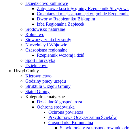
Dziedzictwo kulturowe
Zabytkowe kościoły gminy Rzepiennik Strzyżews
Cmentarze i miejsca pamięci w gminie Rzepiennik
Dwór w Rzepienniku Biskupim
Izba Regionalna Zapiecek
Środowisko naturalne
Rolnictwo
Stowarzyszenia i zespoły
Naczelnicy i Wójtowie
Czasopisma regionalne
Rzepiennik wczoraj i dziś
Sport i turystyka
Dzielnicowi
Urząd Gminy
Kierownictwo
Godziny pracy urzędu
Struktura Urzędu Gminy
Statut Gminy
Kategorie tematyczne
Działalność gospodarcza
Ochrona środowiska
Ochrona powietrza
Przydomowa Oczyszczalnia Ścieków
Gospodarka Komunalna
Stawki opłaty za gospodarowanie o