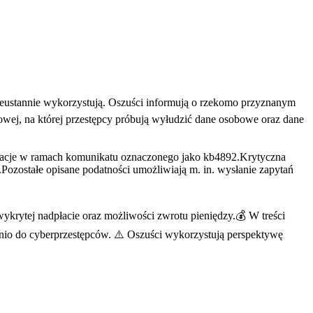
eustannie wykorzystują. Oszuści informują o rzekomo przyznanym
towej, na której przestępcy próbują wyłudzić dane osobowe oraz dane
zacje w ramach komunikatu oznaczonego jako kb4892.Krytyczna
ozostałe opisane podatności umożliwiają m. in. wysłanie zapytań
krytej nadpłacie oraz możliwości zwrotu pieniędzy.💰 W treści
ednio do cyberprzestępców. ⚠️ Oszuści wykorzystują perspektywę