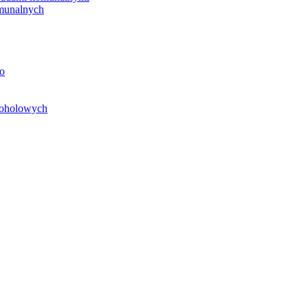
unalnych
o
koholowych