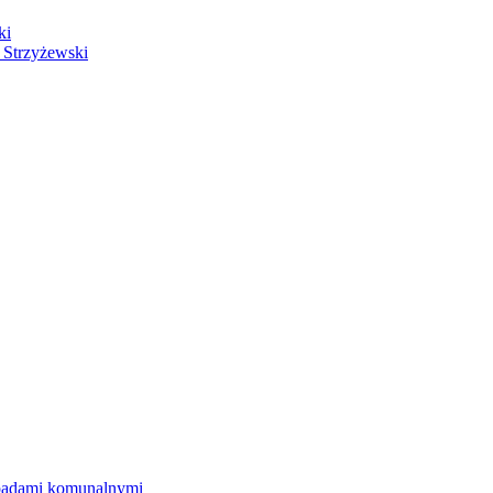
ki
 Strzyżewski
dpadami komunalnymi