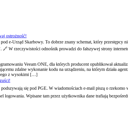
aj ostrożność!
od e-Urząd Skarbowy. To dobrze znany schemat, który przestępcy ni
". 🔗 W rzeczywistości odnośnik prowadzi do fałszywej strony interne
ogramowaniu Veeam ONE, dla których producent opublikował aktuali
cemu zdalne wykonanie kodu na urządzeniu, na którym działa agent.P
cego z wysokimi […]
zuści!
 podszywają się pod PGE. W wiadomościach e-mail piszą o rzekomo wy
panel logowania. Wpisane tam przez użytkownika dane trafiają bezpośr