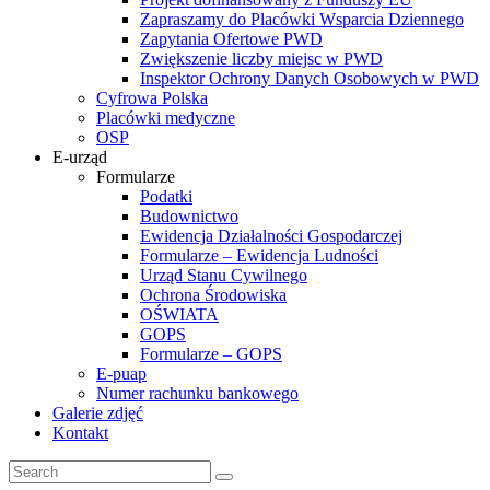
Zapraszamy do Placówki Wsparcia Dziennego
Zapytania Ofertowe PWD
Zwiększenie liczby miejsc w PWD
Inspektor Ochrony Danych Osobowych w PWD
Cyfrowa Polska
Placówki medyczne
OSP
E-urząd
Formularze
Podatki
Budownictwo
Ewidencja Działalności Gospodarczej
Formularze – Ewidencja Ludności
Urząd Stanu Cywilnego
Ochrona Środowiska
OŚWIATA
GOPS
Formularze – GOPS
E-puap
Numer rachunku bankowego
Galerie zdjęć
Kontakt