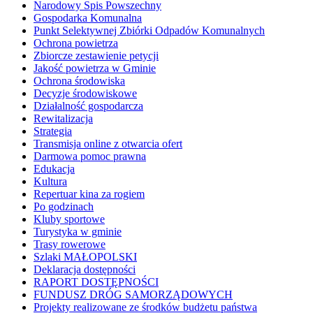
Narodowy Spis Powszechny
Gospodarka Komunalna
Punkt Selektywnej Zbiórki Odpadów Komunalnych
Ochrona powietrza
Zbiorcze zestawienie petycji
Jakość powietrza w Gminie
Ochrona środowiska
Decyzje środowiskowe
Działalność gospodarcza
Rewitalizacja
Strategia
Transmisja online z otwarcia ofert
Darmowa pomoc prawna
Edukacja
Kultura
Repertuar kina za rogiem
Po godzinach
Kluby sportowe
Turystyka w gminie
Trasy rowerowe
Szlaki MAŁOPOLSKI
Deklaracja dostępności
RAPORT DOSTĘPNOŚCI
FUNDUSZ DRÓG SAMORZĄDOWYCH
Projekty realizowane ze środków budżetu państwa