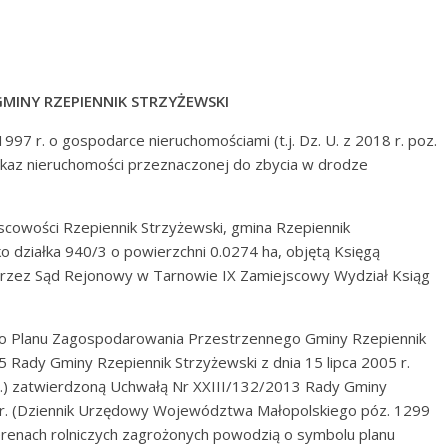
MINY RZEPIENNIK STRZYŻEWSKI
997 r. o gospodarce nieruchomościami (t.j. Dz. U. z 2018 r. poz.
ykaz nieruchomości przeznaczonej do zbycia w drodze
cowości Rzepiennik Strzyżewski, gmina Rzepiennik
o działka 940/3 o powierzchni 0.0274 ha, objętą Księgą
zez Sąd Rejonowy w Tarnowie IX Zamiejscowy Wydział Ksiąg
go Planu Zagospodarowania Przestrzennego Gminy Rzepiennik
Rady Gminy Rzepiennik Strzyżewski z dnia 15 lipca 2005 r.
5.) zatwierdzoną Uchwałą Nr XXIII/132/2013 Rady Gminy
3 r. (Dziennik Urzędowy Województwa Małopolskiego póz. 1299
terenach rolniczych zagrożonych powodzią o symbolu planu