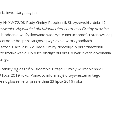
rtą inwentaryzacyjną.
wały Nr XV/72/08 Rady Gminy Rzepiennik Strzyżewski z dnia 17
bywania, zbywania i obciążania nieruchomości Gminy oraz ich
lub oddanie w użytkowanie wieczyste nieruchomości stanowiącej
w drodze bezprzetargowej wyłącznie w przypadkach
szczeń z art. 231 k.c. Rada Gminy decyduje o przeznaczeniu
e użytkowanie lub o ich obciążeniu oraz o warunkach dokonania
targu.
a tablicy ogłoszeń w siedzibie Urzędu Gminy w Rzepienniku
3 lipca 2019 roku. Ponadto informację o wywieszeniu tego
ez ogłoszenie w prasie dnia 23 lipca 2019 roku.