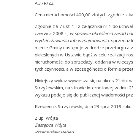
A.37R/ZZ.
Cena nieruchomości 400,00 złotych zgodnie z ka
Zgodnie z § 7 ust. 1 i 2 załącznika nr 1 do uch
czerwca 2008 r.,
w sprawie określenia zasad na
wydzierżawiania lub wynajmowania
, sprzedaż 
mienie Gminy następuje w drodze przetargu a 
określonych w Ustawie bądź w celu realizacji ro
nieruchomości do sprzedaży, oddania w wieczyst
tych czynności, a w szczególności o formie prze
Niniejszy wykaz wywiesza się na okres 21 dni n
Strzyżewskim, na stronie internetowej w dniu 2
wykazu podaje się do publicznej wiadomości prz
Rzepiennik Strzyżewski, dnia 23 lipca 2019 roku.
Z up. Wójta
Zastępca Wójta
Przemysław Bęben