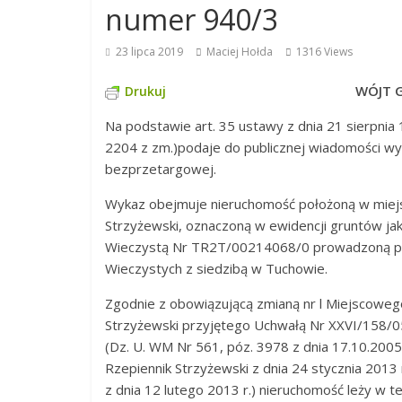
numer 940/3
23 lipca 2019
Maciej Hołda
1316 Views
WÓJT G
Drukuj
Na podstawie art. 35 ustawy z dnia 21 sierpnia 1
2204 z zm.)podaje do publicznej wiadomości w
bezprzetargowej.
Wykaz obejmuje nieruchomość położoną w miejs
Strzyżewski, oznaczoną w ewidencji gruntów jak
Wieczystą Nr TR2T/00214068/0 prowadzoną pr
Wieczystych z siedzibą w Tuchowie.
Zgodnie z obowiązującą zmianą nr l Miejscowe
Strzyżewski przyjętego Uchwałą Nr XXVI/158/05 
(Dz. U. WM Nr 561, póz. 3978 z dnia 17.10.200
Rzepiennik Strzyżewski z dnia 24 stycznia 201
z dnia 12 lutego 2013 r.) nieruchomość leży w 