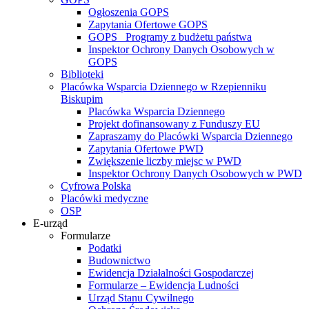
Ogłoszenia GOPS
Zapytania Ofertowe GOPS
GOPS_ Programy z budżetu państwa
Inspektor Ochrony Danych Osobowych w
GOPS
Biblioteki
Placówka Wsparcia Dziennego w Rzepienniku
Biskupim
Placówka Wsparcia Dziennego
Projekt dofinansowany z Funduszy EU
Zapraszamy do Placówki Wsparcia Dziennego
Zapytania Ofertowe PWD
Zwiększenie liczby miejsc w PWD
Inspektor Ochrony Danych Osobowych w PWD
Cyfrowa Polska
Placówki medyczne
OSP
E-urząd
Formularze
Podatki
Budownictwo
Ewidencja Działalności Gospodarczej
Formularze – Ewidencja Ludności
Urząd Stanu Cywilnego