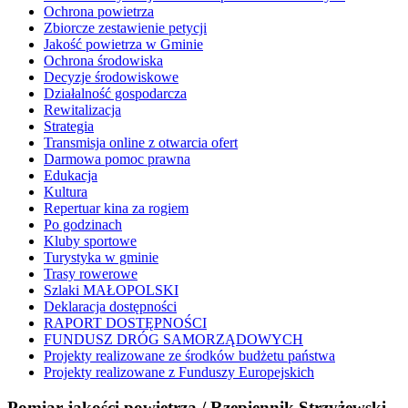
Ochrona powietrza
Zbiorcze zestawienie petycji
Jakość powietrza w Gminie
Ochrona środowiska
Decyzje środowiskowe
Działalność gospodarcza
Rewitalizacja
Strategia
Transmisja online z otwarcia ofert
Darmowa pomoc prawna
Edukacja
Kultura
Repertuar kina za rogiem
Po godzinach
Kluby sportowe
Turystyka w gminie
Trasy rowerowe
Szlaki MAŁOPOLSKI
Deklaracja dostępności
RAPORT DOSTĘPNOŚCI
FUNDUSZ DRÓG SAMORZĄDOWYCH
Projekty realizowane ze środków budżetu państwa
Projekty realizowane z Funduszy Europejskich
Pomiar jakości powietrza / Rzepiennik Strzyżewski