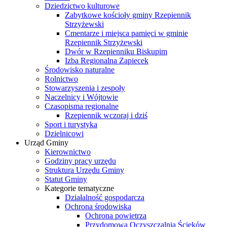
Dziedzictwo kulturowe
Zabytkowe kościoły gminy Rzepiennik
Strzyżewski
Cmentarze i miejsca pamięci w gminie
Rzepiennik Strzyżewski
Dwór w Rzepienniku Biskupim
Izba Regionalna Zapiecek
Środowisko naturalne
Rolnictwo
Stowarzyszenia i zespoły
Naczelnicy i Wójtowie
Czasopisma regionalne
Rzepiennik wczoraj i dziś
Sport i turystyka
Dzielnicowi
Urząd Gminy
Kierownictwo
Godziny pracy urzędu
Struktura Urzędu Gminy
Statut Gminy
Kategorie tematyczne
Działalność gospodarcza
Ochrona środowiska
Ochrona powietrza
Przydomowa Oczyszczalnia Ścieków