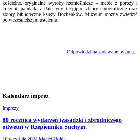
kościelne, oryginalne wyroby rzemieślnicze – meble z poroży i
korzeni, pamiątki z Palestyny i Egiptu, zbiory etnograficzne oraz
zbiory biblioteczne księży Bochenków. Muzeum można zwiedzić
po wcześniejszym ustaleniu.
Odpowiedzi na zadawane pytania...
Kalendarz imprez
Imprezy
80 rocznica wydarzeń (zasadzki i zbrodniczego
odwetu) w Rzepienniku Suchym.
10 września 2024
Maciej Hołda