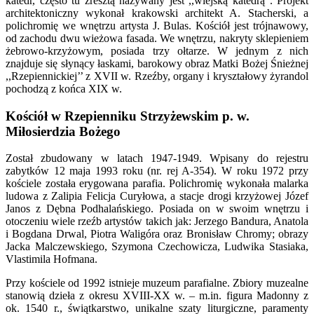
katedr, często tu zresztą nazywany jest ,,wiejską katedrą”. Projekt
architektoniczny wykonał krakowski architekt A. Stacherski, a
polichromię we wnętrzu artysta J. Bulas. Kościół jest trójnawowy,
od zachodu dwu wieżowa fasada. We wnętrzu, nakryty sklepieniem
żebrowo-krzyżowym, posiada trzy ołtarze. W jednym z nich
znajduje się słynący łaskami, barokowy obraz Matki Bożej Śnieżnej
,,Rzepiennickiej’’ z XVII w. Rzeźby, organy i kryształowy żyrandol
pochodzą z końca XIX w.
Kościół w Rzepienniku Strzyżewskim p. w.
Miłosierdzia Bożego
Został zbudowany w latach 1947-1949. Wpisany do rejestru
zabytków 12 maja 1993 roku (nr. rej A-354). W roku 1972 przy
kościele została erygowana parafia. Polichromię wykonała malarka
ludowa z Zalipia Felicja Curyłowa, a stacje drogi krzyżowej Józef
Janos z Dębna Podhalańskiego. Posiada on w swoim wnętrzu i
otoczeniu wiele rzeźb artystów takich jak: Jerzego Bandura, Anatola
i Bogdana Drwal, Piotra Waligóra oraz Bronisław Chromy; obrazy
Jacka Malczewskiego, Szymona Czechowicza, Ludwika Stasiaka,
Vlastimila Hofmana.
Przy kościele od 1992 istnieje muzeum parafialne. Zbiory muzealne
stanowią dzieła z okresu XVIII-XX w. – m.in. figura Madonny z
ok. 1540 r., świątkarstwo, unikalne szaty liturgiczne, paramenty