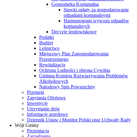
Gospodarka Komunalna
Stawki opłaty za gospodarowanie
odpadami komunalnymi
Harmonogram wywozu odpadów
komunalnych
Decyzje środowiskowe
Podatki
Budżet
Leśnictwo
Miejscowy Plan Zagospodarowania
Przestrzennego
Rewitalizacja
Ochrona Ludności i obrona Cywilna
Gminna Komisja Rozwiązywania Problemów
Alkoholowych
Narodowy Spis Powszechny
Przetargi
Zapytania Ofertowe
Inwestycje
Utrzymanie dróg
Informacje urzędowe
Dziennik Ustaw i Monitor Polski oraz Uchwały Rady
Wójt Gminy
Prezentacja
Zarządzenia