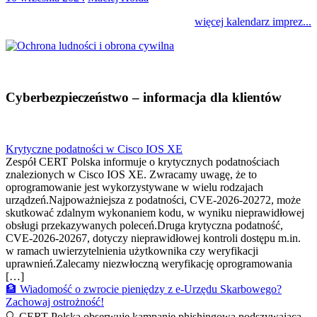
więcej kalendarz imprez...
Cyberbezpieczeństwo – informacja dla klientów
Krytyczne podatności w Cisco IOS XE
Zespół CERT Polska informuje o krytycznych podatnościach
znalezionych w Cisco IOS XE. Zwracamy uwagę, że to
oprogramowanie jest wykorzystywane w wielu rodzajach
urządzeń.Najpoważniejsza z podatności, CVE-2026-20272, może
skutkować zdalnym wykonaniem kodu, w wyniku nieprawidłowej
obsługi przekazywanych poleceń.Druga krytyczna podatność,
CVE-2026-20267, dotyczy nieprawidłowej kontroli dostępu m.in.
w ramach uwierzytelnienia użytkownika czy weryfikacji
uprawnień.Zalecamy niezwłoczną weryfikację oprogramowania
[…]
🏦 Wiadomość o zwrocie pieniędzy z e-Urzędu Skarbowego?
Zachowaj ostrożność!
🔍 CERT Polska obserwuje kampanię phishingową podszywającą