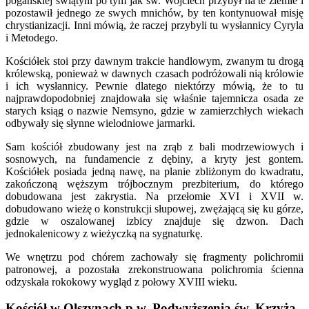
pogańskiej świątyni po tym jak św. Wojciech przybył na te ziemie i
pozostawił jednego ze swych mnichów, by ten kontynuował misję
chrystianizacji. Inni mówią, że raczej przybyli tu wysłannicy Cyryla
i Metodego.
Kościółek stoi przy dawnym trakcie handlowym, zwanym tu drogą
królewską, ponieważ w dawnych czasach podróżowali nią królowie
i ich wysłannicy. Pewnie dlatego niektórzy mówią, że to tu
najprawdopodobniej znajdowała się właśnie tajemnicza osada ze
starych ksiąg o nazwie Nemsyno, gdzie w zamierzchłych wiekach
odbywały się słynne wielodniowe jarmarki.
Sam kościół zbudowany jest na zrąb z bali modrzewiowych i
sosnowych, na fundamencie z dębiny, a kryty jest gontem.
Kościółek posiada jedną nawę, na planie zbliżonym do kwadratu,
zakończoną węższym trójbocznym prezbiterium, do którego
dobudowana jest zakrystia. Na przełomie XVI i XVII w.
dobudowano wieżę o konstrukcji słupowej, zwężającą się ku górze,
gdzie w oszalowanej izbicy znajduje się dzwon. Dach
jednokalenicowy z wieżyczką na sygnaturkę.
We wnętrzu pod chórem zachowały się fragmenty polichromii
patronowej, a pozostała zrekonstruowana polichromia ścienna
odzyskała rokokowy wygląd z połowy XVIII wieku.
Kościół w Olszynach p.w. Podwyższenia św. Krzyża