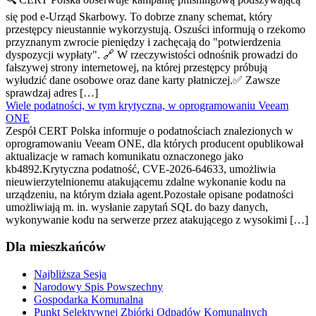
się pod e-Urząd Skarbowy. To dobrze znany schemat, który
przestępcy nieustannie wykorzystują. Oszuści informują o rzekomo
przyznanym zwrocie pieniędzy i zachęcają do "potwierdzenia
dyspozycji wypłaty". 🔗 W rzeczywistości odnośnik prowadzi do
fałszywej strony internetowej, na której przestępcy próbują
wyłudzić dane osobowe oraz dane karty płatniczej.✅ Zawsze
sprawdzaj adres […]
Wiele podatności, w tym krytyczna, w oprogramowaniu Veeam
ONE
Zespół CERT Polska informuje o podatnościach znalezionych w
oprogramowaniu Veeam ONE, dla których producent opublikował
aktualizacje w ramach komunikatu oznaczonego jako
kb4892.Krytyczna podatność, CVE-2026-64633, umożliwia
nieuwierzytelnionemu atakującemu zdalne wykonanie kodu na
urządzeniu, na którym działa agent.Pozostałe opisane podatności
umożliwiają m. in. wysłanie zapytań SQL do bazy danych,
wykonywanie kodu na serwerze przez atakującego z wysokimi […]
Dla mieszkańców
Najbliższa Sesja
Narodowy Spis Powszechny
Gospodarka Komunalna
Punkt Selektywnej Zbiórki Odpadów Komunalnych