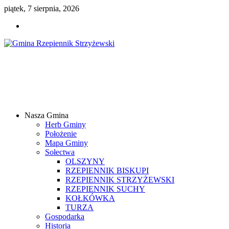
piątek, 7 sierpnia, 2026
Gmina
Rzepiennik
Strzyżewski
Nasza Gmina
Samorządowy
Herb Gminy
Portal
Położenie
Internetowy
Mapa Gminy
Sołectwa
OLSZYNY
RZEPIENNIK BISKUPI
RZEPIENNIK STRZYŻEWSKI
RZEPIENNIK SUCHY
KOŁKÓWKA
TURZA
Gospodarka
Historia