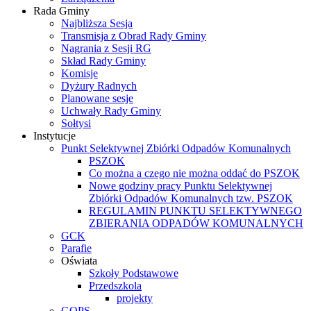
Rada Gminy
Najbliższa Sesja
Transmisja z Obrad Rady Gminy
Nagrania z Sesji RG
Skład Rady Gminy
Komisje
Dyżury Radnych
Planowane sesje
Uchwały Rady Gminy
Sołtysi
Instytucje
Punkt Selektywnej Zbiórki Odpadów Komunalnych
PSZOK
Co można a czego nie można oddać do PSZOK
Nowe godziny pracy Punktu Selektywnej
Zbiórki Odpadów Komunalnych tzw. PSZOK
REGULAMIN PUNKTU SELEKTYWNEGO
ZBIERANIA ODPADÓW KOMUNALNYCH
GCK
Parafie
Oświata
Szkoły Podstawowe
Przedszkola
projekty
GOPS