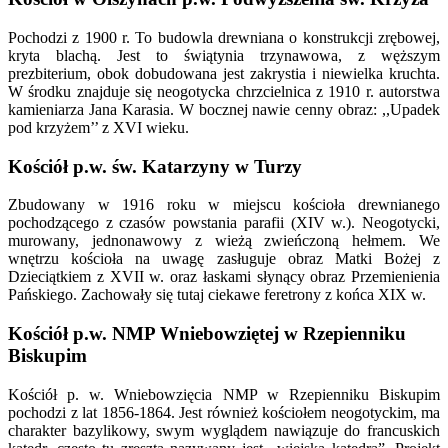
Pochodzi z 1900 r. To budowla drewniana o konstrukcji zrębowej,
kryta blachą. Jest to świątynia trzynawowa, z węższym
prezbiterium, obok dobudowana jest zakrystia i niewielka kruchta.
W środku znajduje się neogotycka chrzcielnica z 1910 r. autorstwa
kamieniarza Jana Karasia. W bocznej nawie cenny obraz: ,,Upadek
pod krzyżem’’ z XVI wieku.
Kościół p.w. św. Katarzyny w Turzy
Zbudowany w 1916 roku w miejscu kościoła drewnianego
pochodzącego z czasów powstania parafii (XIV w.). Neogotycki,
murowany, jednonawowy z wieżą zwieńczoną hełmem. We
wnętrzu kościoła na uwagę zasługuje obraz Matki Bożej z
Dzieciątkiem z XVII w. oraz łaskami słynący obraz Przemienienia
Pańskiego. Zachowały się tutaj ciekawe feretrony z końca XIX w.
Kościół p.w. NMP Wniebowziętej w Rzepienniku
Biskupim
Kościół p. w. Wniebowzięcia NMP w Rzepienniku Biskupim
pochodzi z lat 1856-1864. Jest również kościołem neogotyckim, ma
charakter bazylikowy, swym wyglądem nawiązuje do francuskich