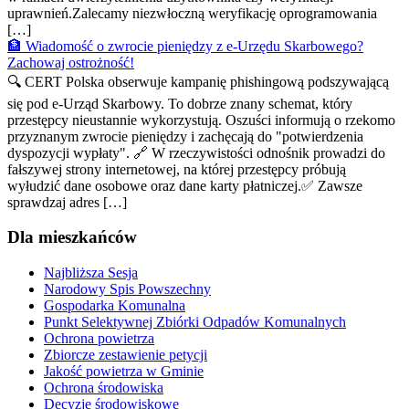
uprawnień.Zalecamy niezwłoczną weryfikację oprogramowania
[…]
🏦 Wiadomość o zwrocie pieniędzy z e-Urzędu Skarbowego?
Zachowaj ostrożność!
🔍 CERT Polska obserwuje kampanię phishingową podszywającą
się pod e-Urząd Skarbowy. To dobrze znany schemat, który
przestępcy nieustannie wykorzystują. Oszuści informują o rzekomo
przyznanym zwrocie pieniędzy i zachęcają do "potwierdzenia
dyspozycji wypłaty". 🔗 W rzeczywistości odnośnik prowadzi do
fałszywej strony internetowej, na której przestępcy próbują
wyłudzić dane osobowe oraz dane karty płatniczej.✅ Zawsze
sprawdzaj adres […]
Dla mieszkańców
Najbliższa Sesja
Narodowy Spis Powszechny
Gospodarka Komunalna
Punkt Selektywnej Zbiórki Odpadów Komunalnych
Ochrona powietrza
Zbiorcze zestawienie petycji
Jakość powietrza w Gminie
Ochrona środowiska
Decyzje środowiskowe