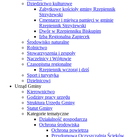
Dziedzictwo kulturowe
Zabytkowe kościoły gminy Rzepiennik
Strzyżewski
Cmentarze i miejsca pamięci w gminie
Rzepiennik Strzyżewski
Dwór w Rzepienniku Biskupim
Izba Regionalna Zapiecek
Środowisko naturalne
Rolnictwo
Stowarzyszenia i zespoły
Naczelnicy i Wójtowie
Czasopisma regionalne
Rzepiennik wczoraj i dziś
Sport i turystyka
Dzielnicowi
Urząd Gminy
Kierownictwo
Godziny pracy urzędu
Struktura Urzędu Gminy
Statut Gminy
Kategorie tematyczne
Działalność gospodarcza
Ochrona środowiska
Ochrona powietrza
Przydomowa Oczyszczalnia Ścieków