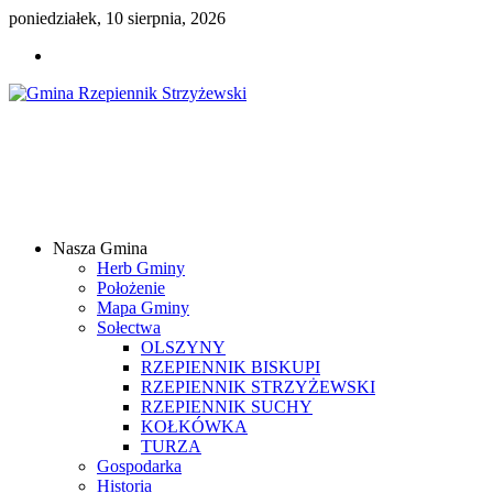
poniedziałek, 10 sierpnia, 2026
Gmina
Rzepiennik
Strzyżewski
Nasza Gmina
Samorządowy
Herb Gminy
Portal
Położenie
Internetowy
Mapa Gminy
Sołectwa
OLSZYNY
RZEPIENNIK BISKUPI
RZEPIENNIK STRZYŻEWSKI
RZEPIENNIK SUCHY
KOŁKÓWKA
TURZA
Gospodarka
Historia