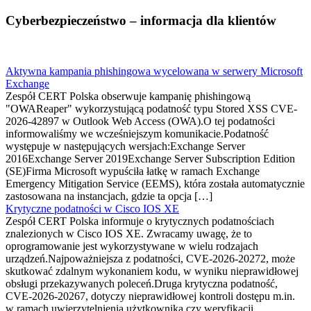
Cyberbezpieczeństwo – informacja dla klientów
Aktywna kampania phishingowa wycelowana w serwery Microsoft
Exchange
Zespół CERT Polska obserwuje kampanię phishingową
"OWAReaper" wykorzystującą podatność typu Stored XSS CVE-
2026-42897 w Outlook Web Access (OWA).O tej podatności
informowaliśmy we wcześniejszym komunikacie.Podatność
występuje w następujących wersjach:Exchange Server
2016Exchange Server 2019Exchange Server Subscription Edition
(SE)Firma Microsoft wypuściła łatkę w ramach Exchange
Emergency Mitigation Service (EEMS), która została automatycznie
zastosowana na instancjach, gdzie ta opcja […]
Krytyczne podatności w Cisco IOS XE
Zespół CERT Polska informuje o krytycznych podatnościach
znalezionych w Cisco IOS XE. Zwracamy uwagę, że to
oprogramowanie jest wykorzystywane w wielu rodzajach
urządzeń.Najpoważniejsza z podatności, CVE-2026-20272, może
skutkować zdalnym wykonaniem kodu, w wyniku nieprawidłowej
obsługi przekazywanych poleceń.Druga krytyczna podatność,
CVE-2026-20267, dotyczy nieprawidłowej kontroli dostępu m.in.
w ramach uwierzytelnienia użytkownika czy weryfikacji