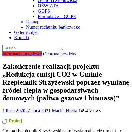
Ochrona Środowiska
OŚWIATA
GOPS
Formularze – GOPS
E-puap
Numer rachunku bankowego
Galerie zdjęć
Kontakt
Informacje urzędowe
Ochrona powietrza
Zakończenie realizacji projektu
„Redukcja emisji CO2 w Gminie
Rzepiennik Strzyżewski poprzez wymianę
źródeł ciepła w gospodarstwach
domowych (paliwa gazowe i biomasa)”
1 lipca 2020
22 lipca 2021
Maciej Hołda
1494 Views
Drukuj
Gmina Rzepiennik Strzyżewski zakończyła realizację projekt nr