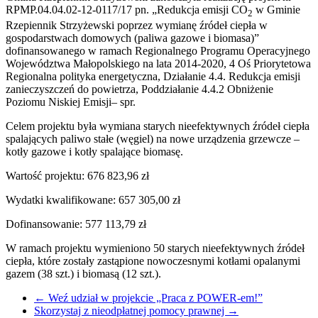
RPMP.04.04.02-12-0117/17 pn. „Redukcja emisji CO
w Gminie
2
Rzepiennik Strzyżewski poprzez wymianę źródeł ciepła w
gospodarstwach domowych (paliwa gazowe i biomasa)”
dofinansowanego w ramach Regionalnego Programu Operacyjnego
Województwa Małopolskiego na lata 2014-2020, 4 Oś Priorytetowa
Regionalna polityka energetyczna, Działanie 4.4. Redukcja emisji
zanieczyszczeń do powietrza, Poddziałanie 4.4.2 Obniżenie
Poziomu Niskiej Emisji– spr.
Celem projektu była wymiana starych nieefektywnych źródeł ciepła
spalających paliwo stałe (węgiel) na nowe urządzenia grzewcze –
kotły gazowe i kotły spalające biomasę.
Wartość projektu: 676 823,96 zł
Wydatki kwalifikowane: 657 305,00 zł
Dofinansowanie: 577 113,79 zł
W ramach projektu wymieniono 50 starych nieefektywnych źródeł
ciepła, które zostały zastąpione nowoczesnymi kotłami opalanymi
gazem (38 szt.) i biomasą (12 szt.).
←
Weź udział w projekcie „Praca z POWER-em!”
Skorzystaj z nieodpłatnej pomocy prawnej
→