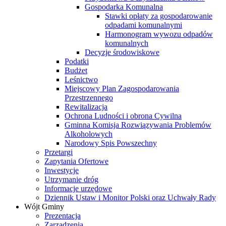
Gospodarka Komunalna
Stawki opłaty za gospodarowanie
odpadami komunalnymi
Harmonogram wywozu odpadów
komunalnych
Decyzje środowiskowe
Podatki
Budżet
Leśnictwo
Miejscowy Plan Zagospodarowania
Przestrzennego
Rewitalizacja
Ochrona Ludności i obrona Cywilna
Gminna Komisja Rozwiązywania Problemów
Alkoholowych
Narodowy Spis Powszechny
Przetargi
Zapytania Ofertowe
Inwestycje
Utrzymanie dróg
Informacje urzędowe
Dziennik Ustaw i Monitor Polski oraz Uchwały Rady
Wójt Gminy
Prezentacja
Zarządzenia