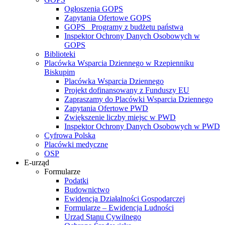
Ogłoszenia GOPS
Zapytania Ofertowe GOPS
GOPS_ Programy z budżetu państwa
Inspektor Ochrony Danych Osobowych w
GOPS
Biblioteki
Placówka Wsparcia Dziennego w Rzepienniku
Biskupim
Placówka Wsparcia Dziennego
Projekt dofinansowany z Funduszy EU
Zapraszamy do Placówki Wsparcia Dziennego
Zapytania Ofertowe PWD
Zwiększenie liczby miejsc w PWD
Inspektor Ochrony Danych Osobowych w PWD
Cyfrowa Polska
Placówki medyczne
OSP
E-urząd
Formularze
Podatki
Budownictwo
Ewidencja Działalności Gospodarczej
Formularze – Ewidencja Ludności
Urząd Stanu Cywilnego