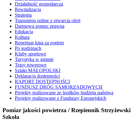
Działalność gospodarcza
Rewitalizacja
Strategia
Transmisja online z otwarcia ofert
Darmowa pomoc prawna
Edukacja
Kultura
Repertuar kina za rogiem
Po godzinach
Kluby sportowe
Turystyka w gminie
Trasy rowerowe
Szlaki MAŁOPOLSKI
Deklaracja dostępności
RAPORT DOSTĘPNOŚCI
FUNDUSZ DRÓG SAMORZĄDOWYCH
Projekty realizowane ze środków budżetu państwa
Projekty realizowane z Funduszy Europejskich
Pomiar jakości powietrza / Rzepiennik Strzyżewski
Szkoła