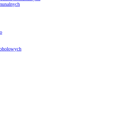
unalnych
o
koholowych