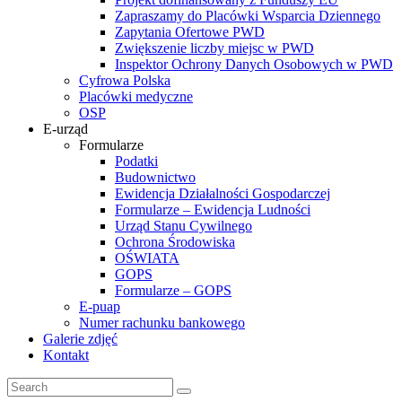
Zapraszamy do Placówki Wsparcia Dziennego
Zapytania Ofertowe PWD
Zwiększenie liczby miejsc w PWD
Inspektor Ochrony Danych Osobowych w PWD
Cyfrowa Polska
Placówki medyczne
OSP
E-urząd
Formularze
Podatki
Budownictwo
Ewidencja Działalności Gospodarczej
Formularze – Ewidencja Ludności
Urząd Stanu Cywilnego
Ochrona Środowiska
OŚWIATA
GOPS
Formularze – GOPS
E-puap
Numer rachunku bankowego
Galerie zdjęć
Kontakt