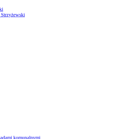
ki
 Strzyżewski
dpadami komunalnymi