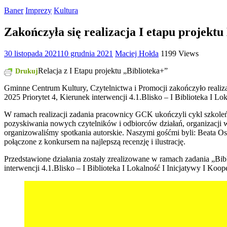
Baner
Imprezy
Kultura
Zakończyła się realizacja I etapu projektu
30 listopada 2021
10 grudnia 2021
Maciej Hołda
1199 Views
Relacja z I Etapu projektu „Biblioteka+”
Drukuj
Gminne Centrum Kultury, Czytelnictwa i Promocji zakończyło reali
2025 Priorytet 4, Kierunek interwencji 4.1.Blisko – I Biblioteka I L
W ramach realizacji zadania pracownicy GCK ukończyli cykl szkoleń 
pozyskiwania nowych czytelników i odbiorców działań, organizacji 
organizowaliśmy spotkania autorskie. Naszymi gośćmi byli: Beata Ost
połączone z konkursem na najlepszą recenzję i ilustrację.
Przedstawione działania zostały zrealizowane w ramach zadania „Bi
interwencji 4.1.Blisko – I Biblioteka I Lokalność I Inicjatywy I Koo