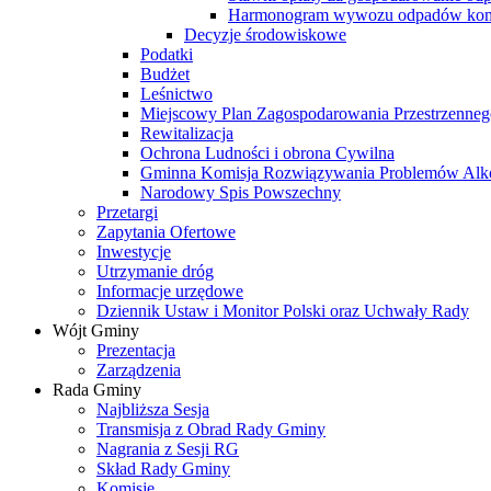
Harmonogram wywozu odpadów kom
Decyzje środowiskowe
Podatki
Budżet
Leśnictwo
Miejscowy Plan Zagospodarowania Przestrzenneg
Rewitalizacja
Ochrona Ludności i obrona Cywilna
Gminna Komisja Rozwiązywania Problemów Al
Narodowy Spis Powszechny
Przetargi
Zapytania Ofertowe
Inwestycje
Utrzymanie dróg
Informacje urzędowe
Dziennik Ustaw i Monitor Polski oraz Uchwały Rady
Wójt Gminy
Prezentacja
Zarządzenia
Rada Gminy
Najbliższa Sesja
Transmisja z Obrad Rady Gminy
Nagrania z Sesji RG
Skład Rady Gminy
Komisje