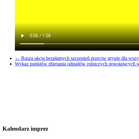
←
Rusza akcja bezpłatnych szczepień przeciw grypie dla wszys
Wykaz punktów zbierania odpadów rolniczych powstających 
Kalendarz imprez