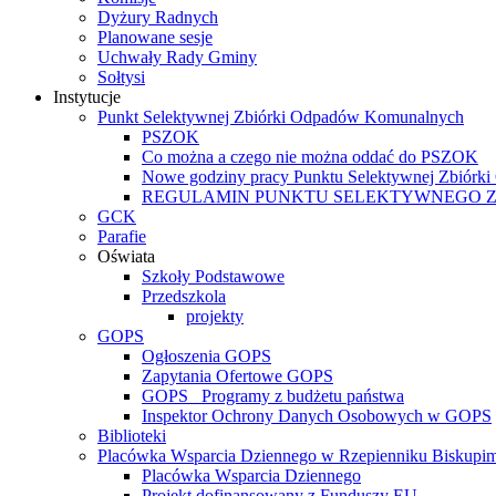
Dyżury Radnych
Planowane sesje
Uchwały Rady Gminy
Sołtysi
Instytucje
Punkt Selektywnej Zbiórki Odpadów Komunalnych
PSZOK
Co można a czego nie można oddać do PSZOK
Nowe godziny pracy Punktu Selektywnej Zbiór
REGULAMIN PUNKTU SELEKTYWNEGO 
GCK
Parafie
Oświata
Szkoły Podstawowe
Przedszkola
projekty
GOPS
Ogłoszenia GOPS
Zapytania Ofertowe GOPS
GOPS_ Programy z budżetu państwa
Inspektor Ochrony Danych Osobowych w GOPS
Biblioteki
Placówka Wsparcia Dziennego w Rzepienniku Biskupi
Placówka Wsparcia Dziennego
Projekt dofinansowany z Funduszy EU