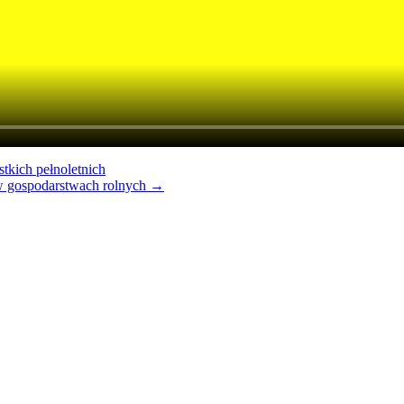
tkich pełnoletnich
w gospodarstwach rolnych
→