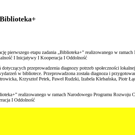
 Biblioteka+
zację pierwszego etapu zadania „Biblioteka+” realizowanego w ramac
okalność I Inicjatywy I Kooperacja I Oddolność
dotyczących przeprowadzenia diagnozy potrzeb społeczności lokalnej, 
wydarzeń w bibliotece. Przeprowadzona została diagnoza i przygotowan
rowicka, Krzysztof Petek, Paweł Rudzki, Izabela Klebańska, Piotr Łąck
blioteka+” realizowanego w ramach Narodowego Programu Rozwoju Czyt
peracja I Oddolność