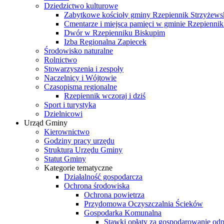
Dziedzictwo kulturowe
Zabytkowe kościoły gminy Rzepiennik Strzyżews
Cmentarze i miejsca pamięci w gminie Rzepiennik
Dwór w Rzepienniku Biskupim
Izba Regionalna Zapiecek
Środowisko naturalne
Rolnictwo
Stowarzyszenia i zespoły
Naczelnicy i Wójtowie
Czasopisma regionalne
Rzepiennik wczoraj i dziś
Sport i turystyka
Dzielnicowi
Urząd Gminy
Kierownictwo
Godziny pracy urzędu
Struktura Urzędu Gminy
Statut Gminy
Kategorie tematyczne
Działalność gospodarcza
Ochrona środowiska
Ochrona powietrza
Przydomowa Oczyszczalnia Ścieków
Gospodarka Komunalna
Stawki opłaty za gospodarowanie o