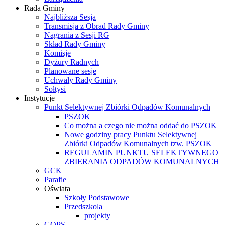
Rada Gminy
Najbliższa Sesja
Transmisja z Obrad Rady Gminy
Nagrania z Sesji RG
Skład Rady Gminy
Komisje
Dyżury Radnych
Planowane sesje
Uchwały Rady Gminy
Sołtysi
Instytucje
Punkt Selektywnej Zbiórki Odpadów Komunalnych
PSZOK
Co można a czego nie można oddać do PSZOK
Nowe godziny pracy Punktu Selektywnej
Zbiórki Odpadów Komunalnych tzw. PSZOK
REGULAMIN PUNKTU SELEKTYWNEGO
ZBIERANIA ODPADÓW KOMUNALNYCH
GCK
Parafie
Oświata
Szkoły Podstawowe
Przedszkola
projekty
GOPS