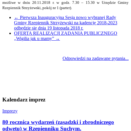
możliwe w dniu 20.11.2018 r. w godz. 7.30 – 15.30 w Urzędzie Gminy
Rzepiennik Strzyżewski, pokój nr 1 (parter).
←
Pierwsza Inauguracyjna Sesja nowo wybranej Rady
Gminy Rzepiennik Strzyżewski na kadencję 2018-2023
odbędzie się dnia 19 listopada 2018 r.
OFERTA REALIZACJI ZADANIA PUBLICZNEGO
„Wigilia jak u mamy”
→
Odpowiedzi na zadawane pytania...
Kalendarz imprez
Imprezy
80 rocznica wydarzeń (zasadzki i zbrodniczego
odwetu) w Rzepienniku Suchym.