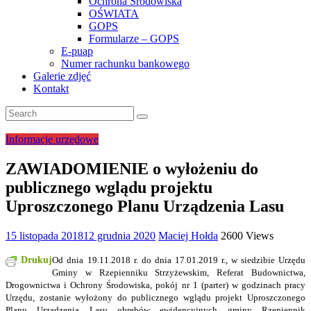
Ochrona Środowiska
OŚWIATA
GOPS
Formularze – GOPS
E-puap
Numer rachunku bankowego
Galerie zdjęć
Kontakt
Informacje urzędowe
ZAWIADOMIENIE o wyłożeniu do
publicznego wglądu projektu
Uproszczonego Planu Urządzenia Lasu
15 listopada 2018
12 grudnia 2020
Maciej Hołda
2600 Views
Drukuj
Od dnia
19.11.2018 r. do dnia 17.01.2019 r.
, w siedzibie Urzędu
Gminy w Rzepienniku Strzyżewskim, Referat Budownictwa,
Drogownictwa i Ochrony Środowiska, pokój nr 1 (parter) w godzinach pracy
Urzędu, zostanie wyłożony
do publicznego wglądu projekt Uproszczonego
Planu Urządzenia Lasu obrębów ewidencyjnych gminy Rzepiennik