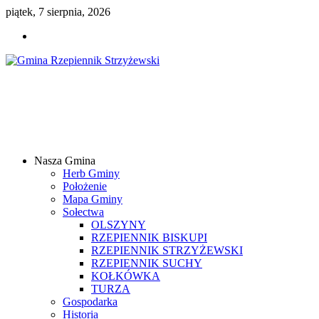
piątek, 7 sierpnia, 2026
Gmina
Rzepiennik
Strzyżewski
Nasza Gmina
Samorządowy
Herb Gminy
Portal
Położenie
Internetowy
Mapa Gminy
Sołectwa
OLSZYNY
RZEPIENNIK BISKUPI
RZEPIENNIK STRZYŻEWSKI
RZEPIENNIK SUCHY
KOŁKÓWKA
TURZA
Gospodarka
Historia