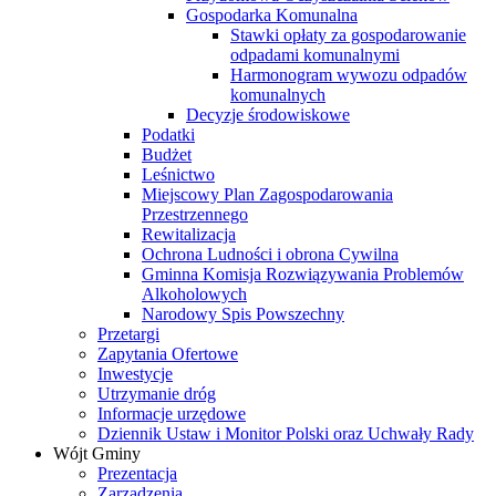
Gospodarka Komunalna
Stawki opłaty za gospodarowanie
odpadami komunalnymi
Harmonogram wywozu odpadów
komunalnych
Decyzje środowiskowe
Podatki
Budżet
Leśnictwo
Miejscowy Plan Zagospodarowania
Przestrzennego
Rewitalizacja
Ochrona Ludności i obrona Cywilna
Gminna Komisja Rozwiązywania Problemów
Alkoholowych
Narodowy Spis Powszechny
Przetargi
Zapytania Ofertowe
Inwestycje
Utrzymanie dróg
Informacje urzędowe
Dziennik Ustaw i Monitor Polski oraz Uchwały Rady
Wójt Gminy
Prezentacja
Zarządzenia