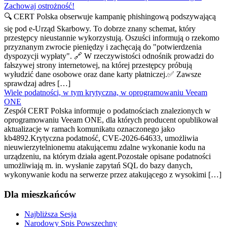
Zachowaj ostrożność!
🔍 CERT Polska obserwuje kampanię phishingową podszywającą
się pod e-Urząd Skarbowy. To dobrze znany schemat, który
przestępcy nieustannie wykorzystują. Oszuści informują o rzekomo
przyznanym zwrocie pieniędzy i zachęcają do "potwierdzenia
dyspozycji wypłaty". 🔗 W rzeczywistości odnośnik prowadzi do
fałszywej strony internetowej, na której przestępcy próbują
wyłudzić dane osobowe oraz dane karty płatniczej.✅ Zawsze
sprawdzaj adres […]
Wiele podatności, w tym krytyczna, w oprogramowaniu Veeam
ONE
Zespół CERT Polska informuje o podatnościach znalezionych w
oprogramowaniu Veeam ONE, dla których producent opublikował
aktualizacje w ramach komunikatu oznaczonego jako
kb4892.Krytyczna podatność, CVE-2026-64633, umożliwia
nieuwierzytelnionemu atakującemu zdalne wykonanie kodu na
urządzeniu, na którym działa agent.Pozostałe opisane podatności
umożliwiają m. in. wysłanie zapytań SQL do bazy danych,
wykonywanie kodu na serwerze przez atakującego z wysokimi […]
Dla mieszkańców
Najbliższa Sesja
Narodowy Spis Powszechny