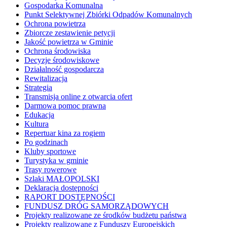
Gospodarka Komunalna
Punkt Selektywnej Zbiórki Odpadów Komunalnych
Ochrona powietrza
Zbiorcze zestawienie petycji
Jakość powietrza w Gminie
Ochrona środowiska
Decyzje środowiskowe
Działalność gospodarcza
Rewitalizacja
Strategia
Transmisja online z otwarcia ofert
Darmowa pomoc prawna
Edukacja
Kultura
Repertuar kina za rogiem
Po godzinach
Kluby sportowe
Turystyka w gminie
Trasy rowerowe
Szlaki MAŁOPOLSKI
Deklaracja dostępności
RAPORT DOSTĘPNOŚCI
FUNDUSZ DRÓG SAMORZĄDOWYCH
Projekty realizowane ze środków budżetu państwa
Projekty realizowane z Funduszy Europejskich