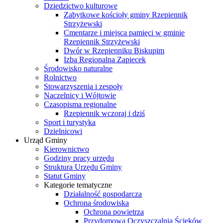
Dziedzictwo kulturowe
Zabytkowe kościoły gminy Rzepiennik
Strzyżewski
Cmentarze i miejsca pamięci w gminie
Rzepiennik Strzyżewski
Dwór w Rzepienniku Biskupim
Izba Regionalna Zapiecek
Środowisko naturalne
Rolnictwo
Stowarzyszenia i zespoły
Naczelnicy i Wójtowie
Czasopisma regionalne
Rzepiennik wczoraj i dziś
Sport i turystyka
Dzielnicowi
Urząd Gminy
Kierownictwo
Godziny pracy urzędu
Struktura Urzędu Gminy
Statut Gminy
Kategorie tematyczne
Działalność gospodarcza
Ochrona środowiska
Ochrona powietrza
Przydomowa Oczyszczalnia Ścieków