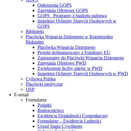
Ogłoszenia GOPS
Zapytania Ofertowe GOPS
GOPS_ Programy z budżetu państwa
Inspektor Ochrony Danych Osobowych w
GOPS
Biblioteki
Placówka Wsparcia Dziennego w Rzepienniku
Biskupim
Placówka Wsparcia Dziennego
Projekt dofinansowany z Funduszy EU
Zapraszamy do Placówki Wsparcia Dziennego
Zapytania Ofertowe PWD
Zwiększenie liczby miejsc w PWD
Inspektor Ochrony Danych Osobowych w PWD
Cyfrowa Polska
Placówki medyczne
OSP
E-urząd
Formularze
Podatki
Budownictwo
Ewidencja Działalności Gospodarczej
Formularze – Ewidencja Ludności
Urząd Stanu Cywilnego