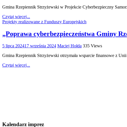
Gmina Rzepiennik Strzyżewski w Projekcie Cyberbezpieczny Samorz
Czytaj więcej...
Projekty realizowane z Funduszy Europejskich
„Poprawa cyberbezpieczeństwa Gminy Rze
5 lipca 2024
17 września 2024
Maciej Hołda
335 Views
Gmina Rzepiennik Strzyżewski otrzymała wsparcie finansowe z Unii 
Czytaj więcej...
Kalendarz imprez