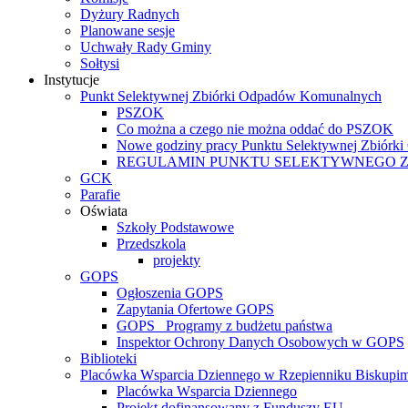
Dyżury Radnych
Planowane sesje
Uchwały Rady Gminy
Sołtysi
Instytucje
Punkt Selektywnej Zbiórki Odpadów Komunalnych
PSZOK
Co można a czego nie można oddać do PSZOK
Nowe godziny pracy Punktu Selektywnej Zbiór
REGULAMIN PUNKTU SELEKTYWNEGO 
GCK
Parafie
Oświata
Szkoły Podstawowe
Przedszkola
projekty
GOPS
Ogłoszenia GOPS
Zapytania Ofertowe GOPS
GOPS_ Programy z budżetu państwa
Inspektor Ochrony Danych Osobowych w GOPS
Biblioteki
Placówka Wsparcia Dziennego w Rzepienniku Biskupi
Placówka Wsparcia Dziennego
Projekt dofinansowany z Funduszy EU