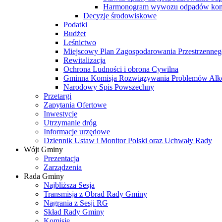
Harmonogram wywozu odpadów kom
Decyzje środowiskowe
Podatki
Budżet
Leśnictwo
Miejscowy Plan Zagospodarowania Przestrzenneg
Rewitalizacja
Ochrona Ludności i obrona Cywilna
Gminna Komisja Rozwiązywania Problemów Al
Narodowy Spis Powszechny
Przetargi
Zapytania Ofertowe
Inwestycje
Utrzymanie dróg
Informacje urzędowe
Dziennik Ustaw i Monitor Polski oraz Uchwały Rady
Wójt Gminy
Prezentacja
Zarządzenia
Rada Gminy
Najbliższa Sesja
Transmisja z Obrad Rady Gminy
Nagrania z Sesji RG
Skład Rady Gminy
Komisje