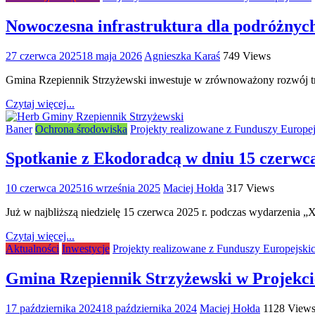
Nowoczesna infrastruktura dla podróżnyc
27 czerwca 2025
18 maja 2026
Agnieszka Karaś
749 Views
Gmina Rzepiennik Strzyżewski inwestuje w zrównoważony rozwój tra
Czytaj więcej...
Baner
Ochrona środowiska
Projekty realizowane z Funduszy Europe
Spotkanie z Ekodoradcą w dniu 15 czerwca
10 czerwca 2025
16 września 2025
Maciej Hołda
317 Views
Już w najbliższą niedzielę 15 czerwca 2025 r. podczas wydarzenia 
Czytaj więcej...
Aktualności
Inwestycje
Projekty realizowane z Funduszy Europejski
Gmina Rzepiennik Strzyżewski w Projekc
17 października 2024
18 października 2024
Maciej Hołda
1128 View