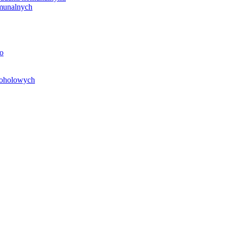
unalnych
o
koholowych