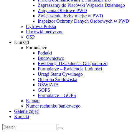
Zapraszamy do Placówki Wsparcia Dziennego
Zapytania Ofertowe PWD
Zwiększenie liczby miejsc w PWD
Inspektor Ochrony Danych Osobowych w PWD
Cyfrowa Polska
Placówki medyczne
OSP
E-urząd
Formularze
Podatki
Budownictwo
Ewidencja Działalności Gospodarczej
Formularze – Ewidencja Ludności
Urząd Stanu Cywilnego
Ochrona Środowiska
OŚWIATA
GOPS
Formularze – GOPS
E-puap
Numer rachunku bankowego
Galerie zdjęć
Kontakt