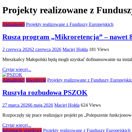
Projekty realizowane z Fundusz
Aktualności
Projekty realizowane z Funduszy Europejskich
Rusza program „Mikroretencja” – nawet 8 
2 czerwca 2026
2 czerwca 2026
Maciej Hołda
181 Views
Mieszkańcy Małopolski będą mogli uzyskać dofinansowanie na instal
Czytaj więcej...
Aktualności
Inwestycje
Projekty realizowane z Funduszy Europejski
Ruszyła rozbudowa PSZOK
27 marca 2026
6 maja 2026
Maciej Hołda
624 Views
Rozpoczęły się prace realizujące projekt pn „Polepszenie funkcjo
Czytaj więcej...
Informacje urzędowe
Projekty realizowane z Funduszy Europejskich