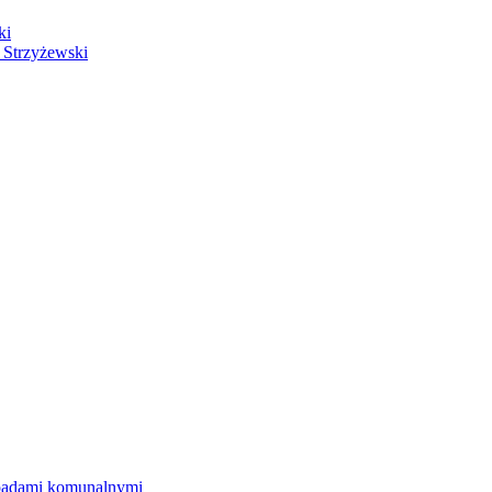
ki
 Strzyżewski
dpadami komunalnymi