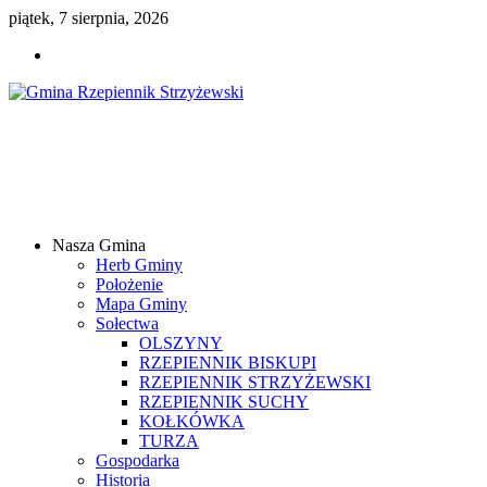
piątek, 7 sierpnia, 2026
Gmina
Rzepiennik
Strzyżewski
Nasza Gmina
Samorządowy
Herb Gminy
Portal
Położenie
Internetowy
Mapa Gminy
Sołectwa
OLSZYNY
RZEPIENNIK BISKUPI
RZEPIENNIK STRZYŻEWSKI
RZEPIENNIK SUCHY
KOŁKÓWKA
TURZA
Gospodarka
Historia