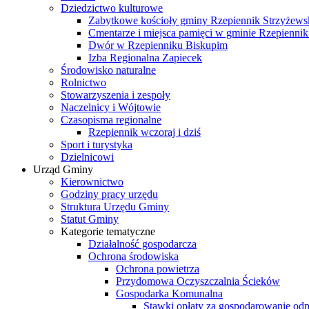
Dziedzictwo kulturowe
Zabytkowe kościoły gminy Rzepiennik Strzyżews
Cmentarze i miejsca pamięci w gminie Rzepiennik
Dwór w Rzepienniku Biskupim
Izba Regionalna Zapiecek
Środowisko naturalne
Rolnictwo
Stowarzyszenia i zespoły
Naczelnicy i Wójtowie
Czasopisma regionalne
Rzepiennik wczoraj i dziś
Sport i turystyka
Dzielnicowi
Urząd Gminy
Kierownictwo
Godziny pracy urzędu
Struktura Urzędu Gminy
Statut Gminy
Kategorie tematyczne
Działalność gospodarcza
Ochrona środowiska
Ochrona powietrza
Przydomowa Oczyszczalnia Ścieków
Gospodarka Komunalna
Stawki opłaty za gospodarowanie o