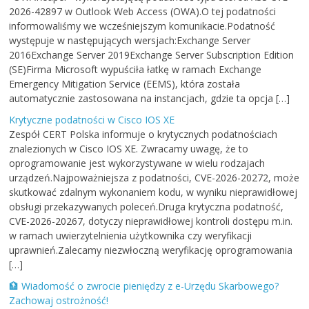
2026-42897 w Outlook Web Access (OWA).O tej podatności
informowaliśmy we wcześniejszym komunikacie.Podatność
występuje w następujących wersjach:Exchange Server
2016Exchange Server 2019Exchange Server Subscription Edition
(SE)Firma Microsoft wypuściła łatkę w ramach Exchange
Emergency Mitigation Service (EEMS), która została
automatycznie zastosowana na instancjach, gdzie ta opcja […]
Krytyczne podatności w Cisco IOS XE
Zespół CERT Polska informuje o krytycznych podatnościach
znalezionych w Cisco IOS XE. Zwracamy uwagę, że to
oprogramowanie jest wykorzystywane w wielu rodzajach
urządzeń.Najpoważniejsza z podatności, CVE-2026-20272, może
skutkować zdalnym wykonaniem kodu, w wyniku nieprawidłowej
obsługi przekazywanych poleceń.Druga krytyczna podatność,
CVE-2026-20267, dotyczy nieprawidłowej kontroli dostępu m.in.
w ramach uwierzytelnienia użytkownika czy weryfikacji
uprawnień.Zalecamy niezwłoczną weryfikację oprogramowania
[…]
🏦 Wiadomość o zwrocie pieniędzy z e-Urzędu Skarbowego?
Zachowaj ostrożność!