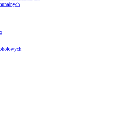
unalnych
o
koholowych