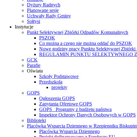
Dyżury Radnych
Planowane sesje
Uchwały Rady Gminy
Sołtysi
Instytucje
Punkt Selektywnej Zbiórki Odpadów Komunalnych
PSZOK
Co można a czego nie można oddać do PSZOK
Nowe godziny pracy Punktu Selektywnej Zbiór
REGULAMIN PUNKTU SELEKTYWNEGO 
GCK
Parafie
Oświata
Szkoły Podstawowe
Przedszkola
projekty
GOPS
Ogłoszenia GOPS
Zapytania Ofertowe GOPS
GOPS_ Programy z budżetu państwa
Inspektor Ochrony Danych Osobowych w GOPS
Biblioteki
Placówka Wsparcia Dziennego w Rzepienniku Biskupi
Placówka Wsparcia Dziennego
Projekt dofinansowany z Funduszy EU