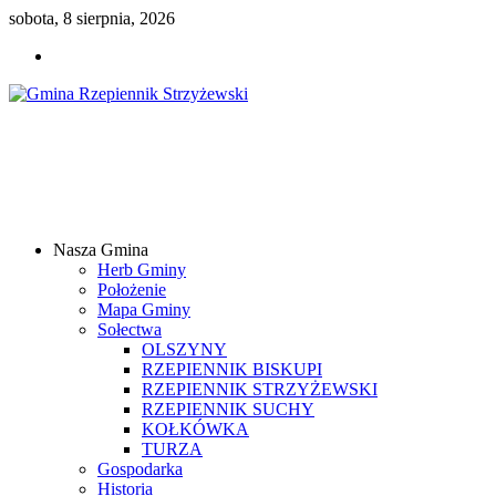
sobota, 8 sierpnia, 2026
Gmina
Rzepiennik
Strzyżewski
Nasza Gmina
Samorządowy
Herb Gminy
Portal
Położenie
Internetowy
Mapa Gminy
Sołectwa
OLSZYNY
RZEPIENNIK BISKUPI
RZEPIENNIK STRZYŻEWSKI
RZEPIENNIK SUCHY
KOŁKÓWKA
TURZA
Gospodarka
Historia