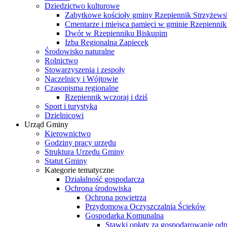
Dziedzictwo kulturowe
Zabytkowe kościoły gminy Rzepiennik Strzyżews
Cmentarze i miejsca pamięci w gminie Rzepiennik
Dwór w Rzepienniku Biskupim
Izba Regionalna Zapiecek
Środowisko naturalne
Rolnictwo
Stowarzyszenia i zespoły
Naczelnicy i Wójtowie
Czasopisma regionalne
Rzepiennik wczoraj i dziś
Sport i turystyka
Dzielnicowi
Urząd Gminy
Kierownictwo
Godziny pracy urzędu
Struktura Urzędu Gminy
Statut Gminy
Kategorie tematyczne
Działalność gospodarcza
Ochrona środowiska
Ochrona powietrza
Przydomowa Oczyszczalnia Ścieków
Gospodarka Komunalna
Stawki opłaty za gospodarowanie o