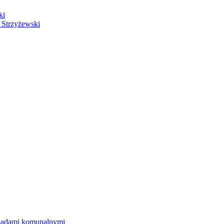
ki
 Strzyżewski
dpadami komunalnymi