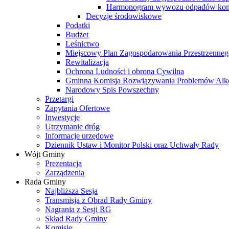
Harmonogram wywozu odpadów kom
Decyzje środowiskowe
Podatki
Budżet
Leśnictwo
Miejscowy Plan Zagospodarowania Przestrzenneg
Rewitalizacja
Ochrona Ludności i obrona Cywilna
Gminna Komisja Rozwiązywania Problemów Al
Narodowy Spis Powszechny
Przetargi
Zapytania Ofertowe
Inwestycje
Utrzymanie dróg
Informacje urzędowe
Dziennik Ustaw i Monitor Polski oraz Uchwały Rady
Wójt Gminy
Prezentacja
Zarządzenia
Rada Gminy
Najbliższa Sesja
Transmisja z Obrad Rady Gminy
Nagrania z Sesji RG
Skład Rady Gminy
Komisje