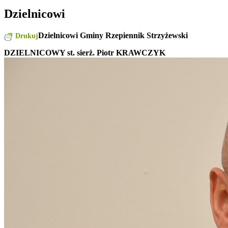
Dzielnicowi
Dzielnicowi Gminy Rzepiennik Strzyżewski
Drukuj
DZIELNICOWY st. sierż. Piotr KRAWCZYK