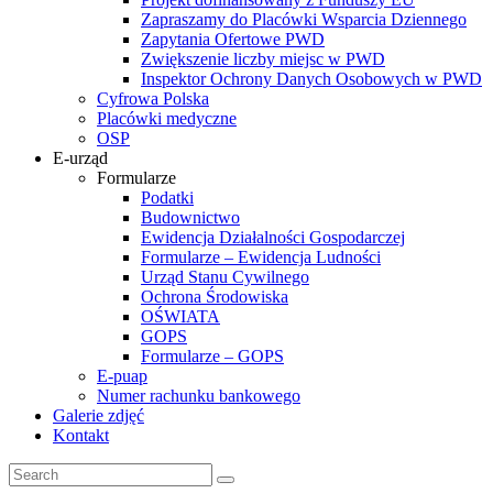
Zapraszamy do Placówki Wsparcia Dziennego
Zapytania Ofertowe PWD
Zwiększenie liczby miejsc w PWD
Inspektor Ochrony Danych Osobowych w PWD
Cyfrowa Polska
Placówki medyczne
OSP
E-urząd
Formularze
Podatki
Budownictwo
Ewidencja Działalności Gospodarczej
Formularze – Ewidencja Ludności
Urząd Stanu Cywilnego
Ochrona Środowiska
OŚWIATA
GOPS
Formularze – GOPS
E-puap
Numer rachunku bankowego
Galerie zdjęć
Kontakt