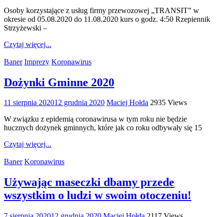
Osoby korzystające z usług firmy przewozowej „TRANSIT” w
okresie od 05.08.2020 do 11.08.2020 kurs o godz. 4:50 Rzepiennik
Strzyżewski –
Czytaj więcej...
Baner
Imprezy
Koronawirus
Dożynki Gminne 2020
11 sierpnia 2020
12 grudnia 2020
Maciej Hołda
2935 Views
W związku z epidemią coronawirusa w tym roku nie będzie
hucznych dożynek gminnych, które jak co roku odbywały się 15
Czytaj więcej...
Baner
Koronawirus
Używając maseczki dbamy przede
wszystkim o ludzi w swoim otoczeniu!
7 sierpnia 2020
12 grudnia 2020
Maciej Hołda
2117 Views