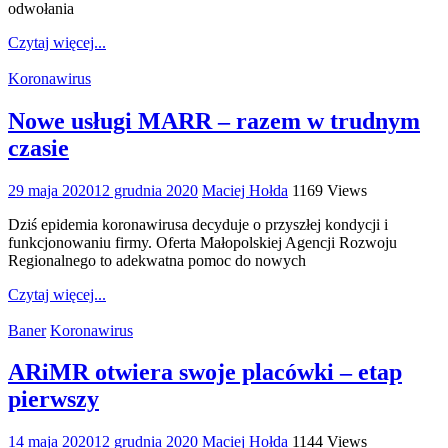
odwołania
Czytaj więcej...
Koronawirus
Nowe usługi MARR – razem w trudnym
czasie
29 maja 2020
12 grudnia 2020
Maciej Hołda
1169 Views
Dziś epidemia koronawirusa decyduje o przyszłej kondycji i
funkcjonowaniu firmy. Oferta Małopolskiej Agencji Rozwoju
Regionalnego to adekwatna pomoc do nowych
Czytaj więcej...
Baner
Koronawirus
ARiMR otwiera swoje placówki – etap
pierwszy
14 maja 2020
12 grudnia 2020
Maciej Hołda
1144 Views