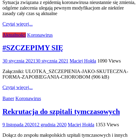
Sytuacja związana z epidemią koronawirusa nieustannie się zmienia,
odgórne zalecenia ulegają pewnym modyfikacjom ale niektóre
zasady cały czas są aktualne
Czytaj więcej...
Aktualności
Koronawirus
#SZCZEPIMY SIĘ
30 stycznia 2021
30 stycznia 2021
Maciej Hołda
1090 Views
Załączniki: ULOTKA_SZCZEPIENIA-JAKO-SKUTECZNA-
FORMA-ZAPOBIEGANIA-CHOROBOM (906 kB)
Czytaj więcej...
Baner
Koronawirus
Rekrutacja do szpitali tymczasowych
9 listopada 2020
12 grudnia 2020
Maciej Hołda
1353 Views
Dołącz do zespołu małopolskich szpitali tymczasowych i innych