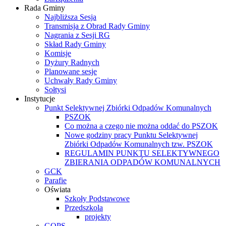
Rada Gminy
Najbliższa Sesja
Transmisja z Obrad Rady Gminy
Nagrania z Sesji RG
Skład Rady Gminy
Komisje
Dyżury Radnych
Planowane sesje
Uchwały Rady Gminy
Sołtysi
Instytucje
Punkt Selektywnej Zbiórki Odpadów Komunalnych
PSZOK
Co można a czego nie można oddać do PSZOK
Nowe godziny pracy Punktu Selektywnej
Zbiórki Odpadów Komunalnych tzw. PSZOK
REGULAMIN PUNKTU SELEKTYWNEGO
ZBIERANIA ODPADÓW KOMUNALNYCH
GCK
Parafie
Oświata
Szkoły Podstawowe
Przedszkola
projekty
GOPS