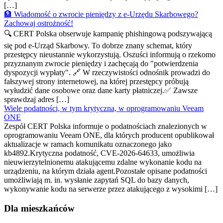
[…]
🏦 Wiadomość o zwrocie pieniędzy z e-Urzędu Skarbowego?
Zachowaj ostrożność!
🔍 CERT Polska obserwuje kampanię phishingową podszywającą
się pod e-Urząd Skarbowy. To dobrze znany schemat, który
przestępcy nieustannie wykorzystują. Oszuści informują o rzekomo
przyznanym zwrocie pieniędzy i zachęcają do "potwierdzenia
dyspozycji wypłaty". 🔗 W rzeczywistości odnośnik prowadzi do
fałszywej strony internetowej, na której przestępcy próbują
wyłudzić dane osobowe oraz dane karty płatniczej.✅ Zawsze
sprawdzaj adres […]
Wiele podatności, w tym krytyczna, w oprogramowaniu Veeam
ONE
Zespół CERT Polska informuje o podatnościach znalezionych w
oprogramowaniu Veeam ONE, dla których producent opublikował
aktualizacje w ramach komunikatu oznaczonego jako
kb4892.Krytyczna podatność, CVE-2026-64633, umożliwia
nieuwierzytelnionemu atakującemu zdalne wykonanie kodu na
urządzeniu, na którym działa agent.Pozostałe opisane podatności
umożliwiają m. in. wysłanie zapytań SQL do bazy danych,
wykonywanie kodu na serwerze przez atakującego z wysokimi […]
Dla mieszkańców