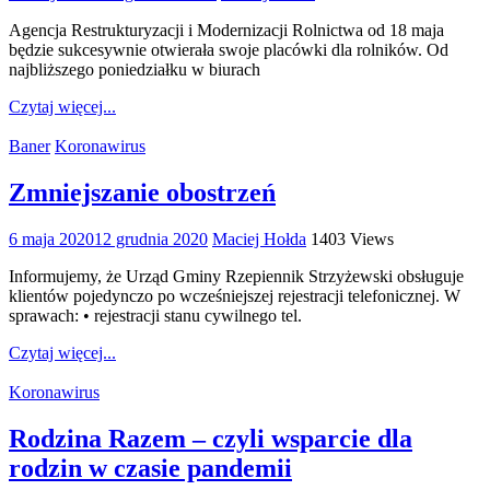
Agencja Restrukturyzacji i Modernizacji Rolnictwa od 18 maja
będzie sukcesywnie otwierała swoje placówki dla rolników. Od
najbliższego poniedziałku w biurach
Czytaj więcej...
Baner
Koronawirus
Zmniejszanie obostrzeń
6 maja 2020
12 grudnia 2020
Maciej Hołda
1403 Views
Informujemy, że Urząd Gminy Rzepiennik Strzyżewski obsługuje
klientów pojedynczo po wcześniejszej rejestracji telefonicznej. W
sprawach: • rejestracji stanu cywilnego tel.
Czytaj więcej...
Koronawirus
Rodzina Razem – czyli wsparcie dla
rodzin w czasie pandemii