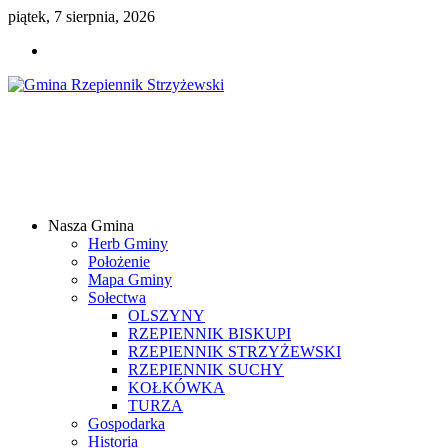
piątek, 7 sierpnia, 2026
Gmina
Rzepiennik
Strzyżewski
Nasza Gmina
Samorządowy
Herb Gminy
Portal
Położenie
Internetowy
Mapa Gminy
Sołectwa
OLSZYNY
RZEPIENNIK BISKUPI
RZEPIENNIK STRZYŻEWSKI
RZEPIENNIK SUCHY
KOŁKÓWKA
TURZA
Gospodarka
Historia