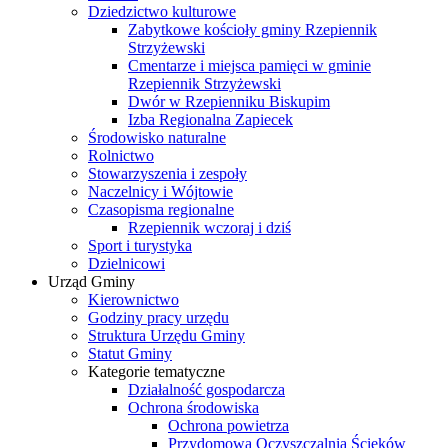
Dziedzictwo kulturowe
Zabytkowe kościoły gminy Rzepiennik
Strzyżewski
Cmentarze i miejsca pamięci w gminie
Rzepiennik Strzyżewski
Dwór w Rzepienniku Biskupim
Izba Regionalna Zapiecek
Środowisko naturalne
Rolnictwo
Stowarzyszenia i zespoły
Naczelnicy i Wójtowie
Czasopisma regionalne
Rzepiennik wczoraj i dziś
Sport i turystyka
Dzielnicowi
Urząd Gminy
Kierownictwo
Godziny pracy urzędu
Struktura Urzędu Gminy
Statut Gminy
Kategorie tematyczne
Działalność gospodarcza
Ochrona środowiska
Ochrona powietrza
Przydomowa Oczyszczalnia Ścieków