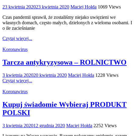
23 kwietnia 2020
23 kwietnia 2020
Maciej Hołda
1069 Views
Czas pandemii sprawił, że zostaliśmy niejako uwięzieni we
własnych domach, często małych, dzielonych z wieloma osobami. I
o ile zacieśnianie
Czytaj więcej...
Koronawirus
Tarcza antykryzysowa – ROLNICTWO
3 kwietnia 2020
20 kwietnia 2020
Maciej Hołda
1228 Views
Czytaj więcej...
Koronawirus
Kupuj świadomie Wybieraj PRODUKT
POLSKI
3 kwietnia 2020
12 grudnia 2020
Maciej Hołda
2252 Views
Liczymy na Wasze wsparcie. Razem pokonamy epidemię, razem