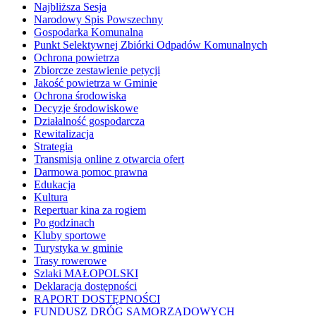
Najbliższa Sesja
Narodowy Spis Powszechny
Gospodarka Komunalna
Punkt Selektywnej Zbiórki Odpadów Komunalnych
Ochrona powietrza
Zbiorcze zestawienie petycji
Jakość powietrza w Gminie
Ochrona środowiska
Decyzje środowiskowe
Działalność gospodarcza
Rewitalizacja
Strategia
Transmisja online z otwarcia ofert
Darmowa pomoc prawna
Edukacja
Kultura
Repertuar kina za rogiem
Po godzinach
Kluby sportowe
Turystyka w gminie
Trasy rowerowe
Szlaki MAŁOPOLSKI
Deklaracja dostępności
RAPORT DOSTĘPNOŚCI
FUNDUSZ DRÓG SAMORZĄDOWYCH