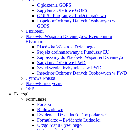
Ogłoszenia GOPS
Zapytania Ofertowe GOPS
GOPS_ Programy z budżetu państwa
Inspektor Ochrony Danych Osobowych w
GOPS
Biblioteki
Placówka Wsparcia Dziennego w Rzepienniku
Biskupim
Placówka Wsparcia Dziennego
Projekt dofinansowany z Funduszy EU
Zapraszamy do Placówki Wsparcia Dziennego
Zapytania Ofertowe PWD
Zwiększenie liczby miejsc w PWD
Inspektor Ochrony Danych Osobowych w PWD
Cyfrowa Polska
Placówki medyczne
OSP
E-urząd
Formularze
Podatki
Budownictwo
Ewidencja Działalności Gospodarczej
Formularze – Ewidencja Ludności
Urząd Stanu Cywilnego