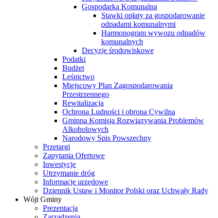
Gospodarka Komunalna
Stawki opłaty za gospodarowanie
odpadami komunalnymi
Harmonogram wywozu odpadów
komunalnych
Decyzje środowiskowe
Podatki
Budżet
Leśnictwo
Miejscowy Plan Zagospodarowania
Przestrzennego
Rewitalizacja
Ochrona Ludności i obrona Cywilna
Gminna Komisja Rozwiązywania Problemów
Alkoholowych
Narodowy Spis Powszechny
Przetargi
Zapytania Ofertowe
Inwestycje
Utrzymanie dróg
Informacje urzędowe
Dziennik Ustaw i Monitor Polski oraz Uchwały Rady
Wójt Gminy
Prezentacja
Zarządzenia