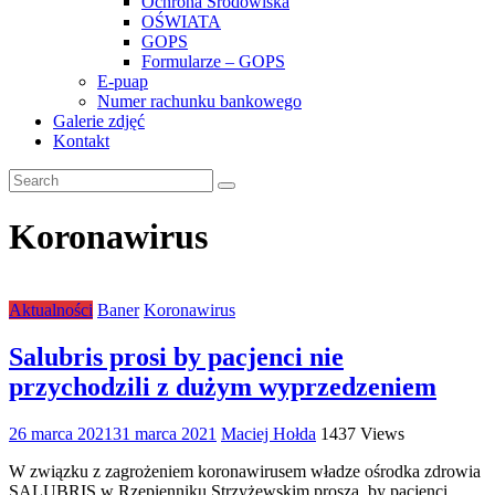
Ochrona Środowiska
OŚWIATA
GOPS
Formularze – GOPS
E-puap
Numer rachunku bankowego
Galerie zdjęć
Kontakt
Koronawirus
Aktualności
Baner
Koronawirus
Salubris prosi by pacjenci nie
przychodzili z dużym wyprzedzeniem
26 marca 2021
31 marca 2021
Maciej Hołda
1437 Views
W związku z zagrożeniem koronawirusem władze ośrodka zdrowia
SALUBRIS w Rzepienniku Strzyżewskim proszą, by pacjenci