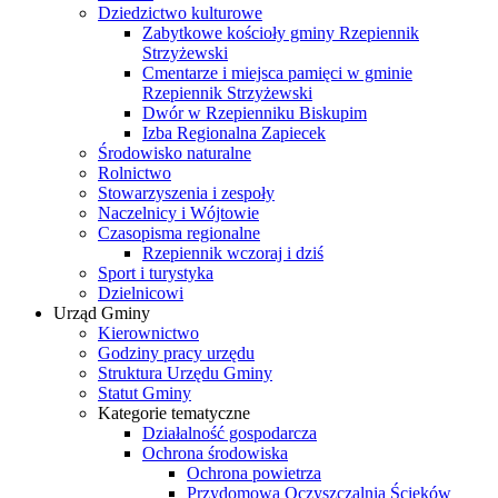
Dziedzictwo kulturowe
Zabytkowe kościoły gminy Rzepiennik
Strzyżewski
Cmentarze i miejsca pamięci w gminie
Rzepiennik Strzyżewski
Dwór w Rzepienniku Biskupim
Izba Regionalna Zapiecek
Środowisko naturalne
Rolnictwo
Stowarzyszenia i zespoły
Naczelnicy i Wójtowie
Czasopisma regionalne
Rzepiennik wczoraj i dziś
Sport i turystyka
Dzielnicowi
Urząd Gminy
Kierownictwo
Godziny pracy urzędu
Struktura Urzędu Gminy
Statut Gminy
Kategorie tematyczne
Działalność gospodarcza
Ochrona środowiska
Ochrona powietrza
Przydomowa Oczyszczalnia Ścieków