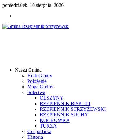
poniedziałek, 10 sierpnia, 2026
Gmina
Rzepiennik
Strzyżewski
Nasza Gmina
Samorządowy
Herb Gminy
Portal
Położenie
Internetowy
Mapa Gminy
Sołectwa
OLSZYNY
RZEPIENNIK BISKUPI
RZEPIENNIK STRZYŻEWSKI
RZEPIENNIK SUCHY
KOŁKÓWKA
TURZA
Gospodarka
Historia