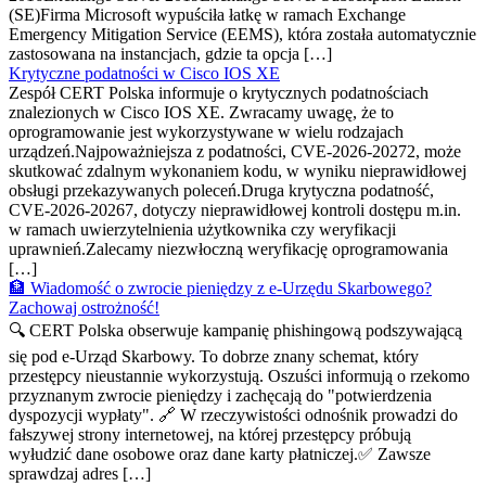
(SE)Firma Microsoft wypuściła łatkę w ramach Exchange
Emergency Mitigation Service (EEMS), która została automatycznie
zastosowana na instancjach, gdzie ta opcja […]
Krytyczne podatności w Cisco IOS XE
Zespół CERT Polska informuje o krytycznych podatnościach
znalezionych w Cisco IOS XE. Zwracamy uwagę, że to
oprogramowanie jest wykorzystywane w wielu rodzajach
urządzeń.Najpoważniejsza z podatności, CVE-2026-20272, może
skutkować zdalnym wykonaniem kodu, w wyniku nieprawidłowej
obsługi przekazywanych poleceń.Druga krytyczna podatność,
CVE-2026-20267, dotyczy nieprawidłowej kontroli dostępu m.in.
w ramach uwierzytelnienia użytkownika czy weryfikacji
uprawnień.Zalecamy niezwłoczną weryfikację oprogramowania
[…]
🏦 Wiadomość o zwrocie pieniędzy z e-Urzędu Skarbowego?
Zachowaj ostrożność!
🔍 CERT Polska obserwuje kampanię phishingową podszywającą
się pod e-Urząd Skarbowy. To dobrze znany schemat, który
przestępcy nieustannie wykorzystują. Oszuści informują o rzekomo
przyznanym zwrocie pieniędzy i zachęcają do "potwierdzenia
dyspozycji wypłaty". 🔗 W rzeczywistości odnośnik prowadzi do
fałszywej strony internetowej, na której przestępcy próbują
wyłudzić dane osobowe oraz dane karty płatniczej.✅ Zawsze
sprawdzaj adres […]