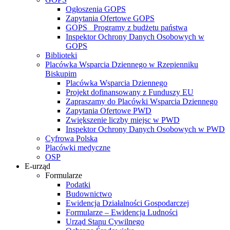
Ogłoszenia GOPS
Zapytania Ofertowe GOPS
GOPS_ Programy z budżetu państwa
Inspektor Ochrony Danych Osobowych w
GOPS
Biblioteki
Placówka Wsparcia Dziennego w Rzepienniku
Biskupim
Placówka Wsparcia Dziennego
Projekt dofinansowany z Funduszy EU
Zapraszamy do Placówki Wsparcia Dziennego
Zapytania Ofertowe PWD
Zwiększenie liczby miejsc w PWD
Inspektor Ochrony Danych Osobowych w PWD
Cyfrowa Polska
Placówki medyczne
OSP
E-urząd
Formularze
Podatki
Budownictwo
Ewidencja Działalności Gospodarczej
Formularze – Ewidencja Ludności
Urząd Stanu Cywilnego