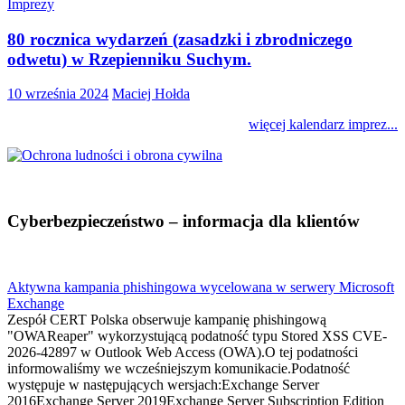
Imprezy
80 rocznica wydarzeń (zasadzki i zbrodniczego
odwetu) w Rzepienniku Suchym.
10 września 2024
Maciej Hołda
więcej kalendarz imprez...
Cyberbezpieczeństwo – informacja dla klientów
Aktywna kampania phishingowa wycelowana w serwery Microsoft
Exchange
Zespół CERT Polska obserwuje kampanię phishingową
"OWAReaper" wykorzystującą podatność typu Stored XSS CVE-
2026-42897 w Outlook Web Access (OWA).O tej podatności
informowaliśmy we wcześniejszym komunikacie.Podatność
występuje w następujących wersjach:Exchange Server
2016Exchange Server 2019Exchange Server Subscription Edition