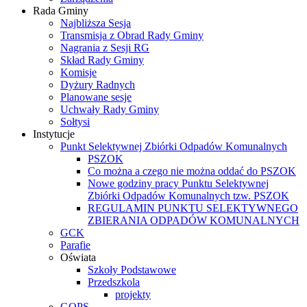
Rada Gminy
Najbliższa Sesja
Transmisja z Obrad Rady Gminy
Nagrania z Sesji RG
Skład Rady Gminy
Komisje
Dyżury Radnych
Planowane sesje
Uchwały Rady Gminy
Sołtysi
Instytucje
Punkt Selektywnej Zbiórki Odpadów Komunalnych
PSZOK
Co można a czego nie można oddać do PSZOK
Nowe godziny pracy Punktu Selektywnej
Zbiórki Odpadów Komunalnych tzw. PSZOK
REGULAMIN PUNKTU SELEKTYWNEGO
ZBIERANIA ODPADÓW KOMUNALNYCH
GCK
Parafie
Oświata
Szkoły Podstawowe
Przedszkola
projekty
GOPS