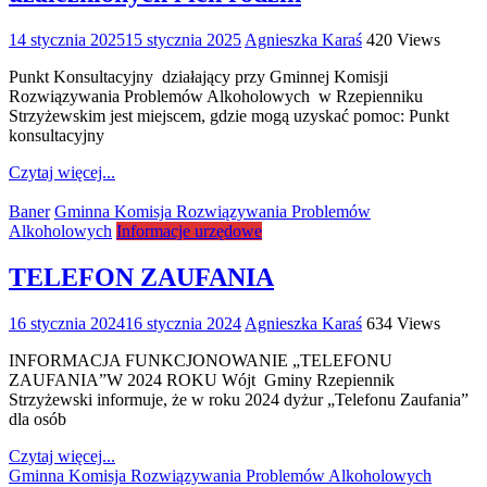
14 stycznia 2025
15 stycznia 2025
Agnieszka Karaś
420 Views
Punkt Konsultacyjny działający przy Gminnej Komisji
Rozwiązywania Problemów Alkoholowych w Rzepienniku
Strzyżewskim jest miejscem, gdzie mogą uzyskać pomoc: Punkt
konsultacyjny
Czytaj więcej...
Baner
Gminna Komisja Rozwiązywania Problemów
Alkoholowych
Informacje urzędowe
TELEFON ZAUFANIA
16 stycznia 2024
16 stycznia 2024
Agnieszka Karaś
634 Views
INFORMACJA FUNKCJONOWANIE „TELEFONU
ZAUFANIA”W 2024 ROKU Wójt Gminy Rzepiennik
Strzyżewski informuje, że w roku 2024 dyżur „Telefonu Zaufania”
dla osób
Czytaj więcej...
Gminna Komisja Rozwiązywania Problemów Alkoholowych