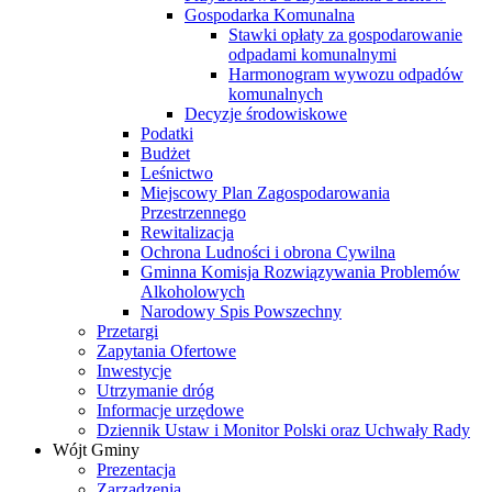
Gospodarka Komunalna
Stawki opłaty za gospodarowanie
odpadami komunalnymi
Harmonogram wywozu odpadów
komunalnych
Decyzje środowiskowe
Podatki
Budżet
Leśnictwo
Miejscowy Plan Zagospodarowania
Przestrzennego
Rewitalizacja
Ochrona Ludności i obrona Cywilna
Gminna Komisja Rozwiązywania Problemów
Alkoholowych
Narodowy Spis Powszechny
Przetargi
Zapytania Ofertowe
Inwestycje
Utrzymanie dróg
Informacje urzędowe
Dziennik Ustaw i Monitor Polski oraz Uchwały Rady
Wójt Gminy
Prezentacja
Zarządzenia