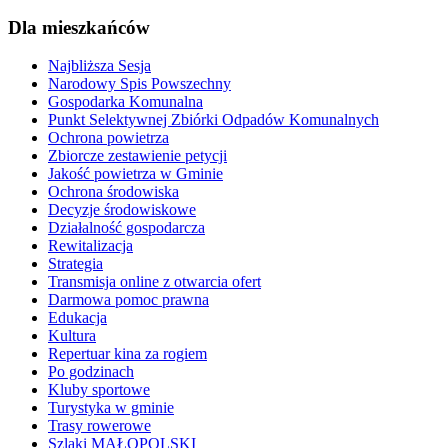
Dla mieszkańców
Najbliższa Sesja
Narodowy Spis Powszechny
Gospodarka Komunalna
Punkt Selektywnej Zbiórki Odpadów Komunalnych
Ochrona powietrza
Zbiorcze zestawienie petycji
Jakość powietrza w Gminie
Ochrona środowiska
Decyzje środowiskowe
Działalność gospodarcza
Rewitalizacja
Strategia
Transmisja online z otwarcia ofert
Darmowa pomoc prawna
Edukacja
Kultura
Repertuar kina za rogiem
Po godzinach
Kluby sportowe
Turystyka w gminie
Trasy rowerowe
Szlaki MAŁOPOLSKI