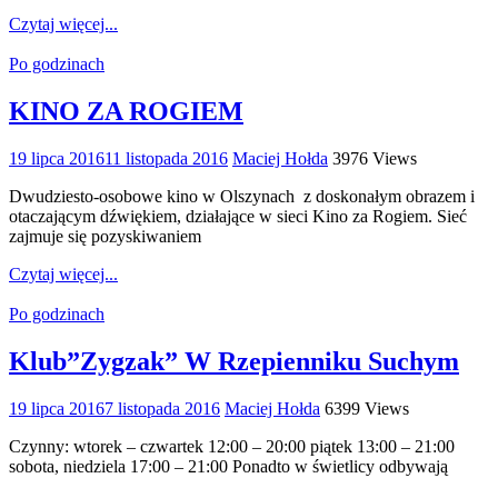
Czytaj więcej...
Po godzinach
KINO ZA ROGIEM
19 lipca 2016
11 listopada 2016
Maciej Hołda
3976 Views
Dwudziesto-osobowe kino w Olszynach z doskonałym obrazem i
otaczającym dźwiękiem, działające w sieci Kino za Rogiem. Sieć
zajmuje się pozyskiwaniem
Czytaj więcej...
Po godzinach
Klub”Zygzak” W Rzepienniku Suchym
19 lipca 2016
7 listopada 2016
Maciej Hołda
6399 Views
Czynny: wtorek – czwartek 12:00 – 20:00 piątek 13:00 – 21:00
sobota, niedziela 17:00 – 21:00 Ponadto w świetlicy odbywają