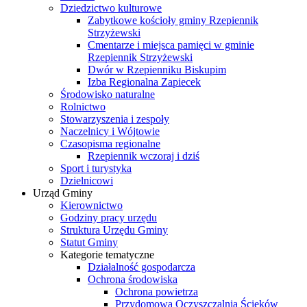
Dziedzictwo kulturowe
Zabytkowe kościoły gminy Rzepiennik
Strzyżewski
Cmentarze i miejsca pamięci w gminie
Rzepiennik Strzyżewski
Dwór w Rzepienniku Biskupim
Izba Regionalna Zapiecek
Środowisko naturalne
Rolnictwo
Stowarzyszenia i zespoły
Naczelnicy i Wójtowie
Czasopisma regionalne
Rzepiennik wczoraj i dziś
Sport i turystyka
Dzielnicowi
Urząd Gminy
Kierownictwo
Godziny pracy urzędu
Struktura Urzędu Gminy
Statut Gminy
Kategorie tematyczne
Działalność gospodarcza
Ochrona środowiska
Ochrona powietrza
Przydomowa Oczyszczalnia Ścieków