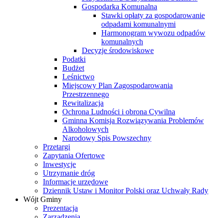
Gospodarka Komunalna
Stawki opłaty za gospodarowanie
odpadami komunalnymi
Harmonogram wywozu odpadów
komunalnych
Decyzje środowiskowe
Podatki
Budżet
Leśnictwo
Miejscowy Plan Zagospodarowania
Przestrzennego
Rewitalizacja
Ochrona Ludności i obrona Cywilna
Gminna Komisja Rozwiązywania Problemów
Alkoholowych
Narodowy Spis Powszechny
Przetargi
Zapytania Ofertowe
Inwestycje
Utrzymanie dróg
Informacje urzędowe
Dziennik Ustaw i Monitor Polski oraz Uchwały Rady
Wójt Gminy
Prezentacja
Zarządzenia