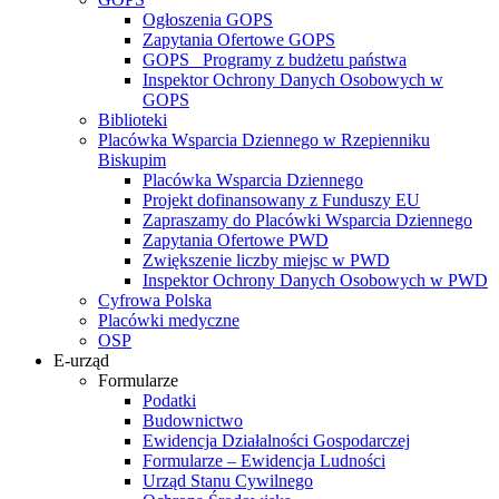
Ogłoszenia GOPS
Zapytania Ofertowe GOPS
GOPS_ Programy z budżetu państwa
Inspektor Ochrony Danych Osobowych w
GOPS
Biblioteki
Placówka Wsparcia Dziennego w Rzepienniku
Biskupim
Placówka Wsparcia Dziennego
Projekt dofinansowany z Funduszy EU
Zapraszamy do Placówki Wsparcia Dziennego
Zapytania Ofertowe PWD
Zwiększenie liczby miejsc w PWD
Inspektor Ochrony Danych Osobowych w PWD
Cyfrowa Polska
Placówki medyczne
OSP
E-urząd
Formularze
Podatki
Budownictwo
Ewidencja Działalności Gospodarczej
Formularze – Ewidencja Ludności
Urząd Stanu Cywilnego