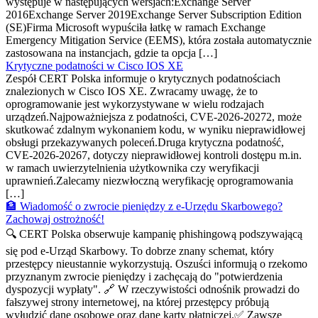
występuje w następujących wersjach:Exchange Server
2016Exchange Server 2019Exchange Server Subscription Edition
(SE)Firma Microsoft wypuściła łatkę w ramach Exchange
Emergency Mitigation Service (EEMS), która została automatycznie
zastosowana na instancjach, gdzie ta opcja […]
Krytyczne podatności w Cisco IOS XE
Zespół CERT Polska informuje o krytycznych podatnościach
znalezionych w Cisco IOS XE. Zwracamy uwagę, że to
oprogramowanie jest wykorzystywane w wielu rodzajach
urządzeń.Najpoważniejsza z podatności, CVE-2026-20272, może
skutkować zdalnym wykonaniem kodu, w wyniku nieprawidłowej
obsługi przekazywanych poleceń.Druga krytyczna podatność,
CVE-2026-20267, dotyczy nieprawidłowej kontroli dostępu m.in.
w ramach uwierzytelnienia użytkownika czy weryfikacji
uprawnień.Zalecamy niezwłoczną weryfikację oprogramowania
[…]
🏦 Wiadomość o zwrocie pieniędzy z e-Urzędu Skarbowego?
Zachowaj ostrożność!
🔍 CERT Polska obserwuje kampanię phishingową podszywającą
się pod e-Urząd Skarbowy. To dobrze znany schemat, który
przestępcy nieustannie wykorzystują. Oszuści informują o rzekomo
przyznanym zwrocie pieniędzy i zachęcają do "potwierdzenia
dyspozycji wypłaty". 🔗 W rzeczywistości odnośnik prowadzi do
fałszywej strony internetowej, na której przestępcy próbują
wyłudzić dane osobowe oraz dane karty płatniczej.✅ Zawsze