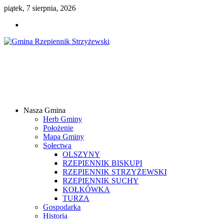
piątek, 7 sierpnia, 2026
Gmina
Rzepiennik
Strzyżewski
Nasza Gmina
Samorządowy
Herb Gminy
Portal
Położenie
Internetowy
Mapa Gminy
Sołectwa
OLSZYNY
RZEPIENNIK BISKUPI
RZEPIENNIK STRZYŻEWSKI
RZEPIENNIK SUCHY
KOŁKÓWKA
TURZA
Gospodarka
Historia