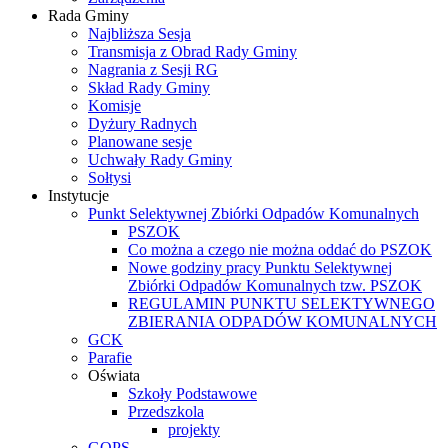
Rada Gminy
Najbliższa Sesja
Transmisja z Obrad Rady Gminy
Nagrania z Sesji RG
Skład Rady Gminy
Komisje
Dyżury Radnych
Planowane sesje
Uchwały Rady Gminy
Sołtysi
Instytucje
Punkt Selektywnej Zbiórki Odpadów Komunalnych
PSZOK
Co można a czego nie można oddać do PSZOK
Nowe godziny pracy Punktu Selektywnej
Zbiórki Odpadów Komunalnych tzw. PSZOK
REGULAMIN PUNKTU SELEKTYWNEGO
ZBIERANIA ODPADÓW KOMUNALNYCH
GCK
Parafie
Oświata
Szkoły Podstawowe
Przedszkola
projekty
GOPS