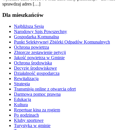
sprawdzaj adres […]
Dla mieszkańców
Najbliższa Sesja
Narodowy Spis Powszechny
Gospodarka Komunalna
Punkt Selektywnej Zbiórki Odpadów Komunalnych
Ochrona powietrza
Zbiorcze zestawienie petycji
Jakość powietrza w Gminie
Ochrona środowiska
Decyzje środowiskowe
Działalność gospodarcza
Rewitalizacja
Strategia
Transmisja online z otwarcia ofert
Darmowa pomoc prawna
Edukacja
Kultura
Repertuar kina za rogiem
Po godzinach
Kluby sportowe
Turystyka w gminie