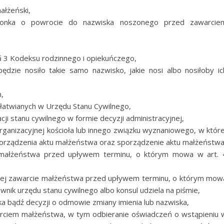
ałżeński,
ałżonka o powrocie do nazwiska noszonego przed zawarcie
 § 3 Kodeksu rodzinnego i opiekuńczego,
ędzie nosiło takie samo nazwisko, jakie nosi albo nosiłoby ic
n,
załatwianych w Urzędu Stanu Cywilnego,
ji stanu cywilnego w formie decyzji administracyjnej,
ganizacyjnej kościoła lub innego związku wyznaniowego, w które
rządzenia aktu małżeństwa oraz sporządzenie aktu małżeństwa
e małżeństwa przed upływem terminu, o którym mowa w art. 
ącej zawarcie małżeństwa przed upływem terminu, o którym mow
wnik urzędu stanu cywilnego albo konsul udziela na piśmie,
ka bądź decyzji o odmowie zmiany imienia lub nazwiska,
arciem małżeństwa, w tym odbieranie oświadczeń o wstąpieniu 