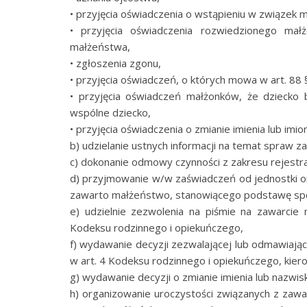
• przyjęcia oświadczenia o wstąpieniu w związek m
• przyjęcia oświadczenia rozwiedzionego m
małżeństwa,
• zgłoszenia zgonu,
• przyjęcia oświadczeń, o których mowa w art. 88
• przyjęcia oświadczeń małżonków, że dziecko b
wspólne dziecko,
• przyjęcia oświadczenia o zmianie imienia lub imio
b) udzielanie ustnych informacji na temat spraw 
c) dokonanie odmowy czynności z zakresu rejestrac
d) przyjmowanie w/w zaświadczeń od jednostki or
zawarto małżeństwo, stanowiącego podstawę spo
e) udzielnie zezwolenia na piśmie na zawarci
Kodeksu rodzinnego i opiekuńczego,
f) wydawanie decyzji zezwalającej lub odmawiaj
w art. 4 Kodeksu rodzinnego i opiekuńczego, kiero
g) wydawanie decyzji o zmianie imienia lub nazwis
h) organizowanie uroczystości związanych z zaw