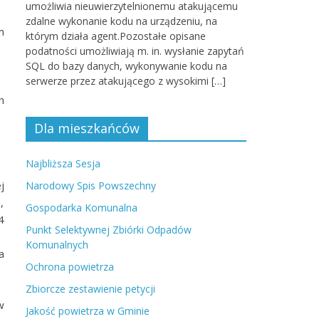
umożliwia nieuwierzytelnionemu atakującemu
zdalne wykonanie kodu na urządzeniu, na
m
którym działa agent.Pozostałe opisane
podatności umożliwiają m. in. wysłanie zapytań
SQL do bazy danych, wykonywanie kodu na
serwerze przez atakującego z wysokimi […]
h
Dla mieszkańców
Najbliższa Sesja
j
Narodowy Spis Powszechny
,
Gospodarka Komunalna
4
Punkt Selektywnej Zbiórki Odpadów
Komunalnych
a
Ochrona powietrza
Zbiorcze zestawienie petycji
w
Jakość powietrza w Gminie