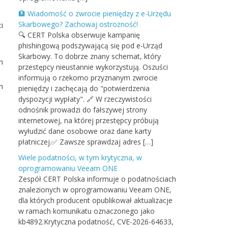
🏦 Wiadomość o zwrocie pieniędzy z e-Urzędu
Skarbowego? Zachowaj ostrożność!
i
🔍 CERT Polska obserwuje kampanię
phishingową podszywającą się pod e-Urząd
Skarbowy. To dobrze znany schemat, który
h
przestępcy nieustannie wykorzystują. Oszuści
informują o rzekomo przyznanym zwrocie
h
pieniędzy i zachęcają do "potwierdzenia
dyspozycji wypłaty". 🔗 W rzeczywistości
odnośnik prowadzi do fałszywej strony
internetowej, na której przestępcy próbują
wyłudzić dane osobowe oraz dane karty
płatniczej.✅ Zawsze sprawdzaj adres […]
Wiele podatności, w tym krytyczna, w
oprogramowaniu Veeam ONE
Zespół CERT Polska informuje o podatnościach
znalezionych w oprogramowaniu Veeam ONE,
dla których producent opublikował aktualizacje
w ramach komunikatu oznaczonego jako
kb4892.Krytyczna podatność, CVE-2026-64633,