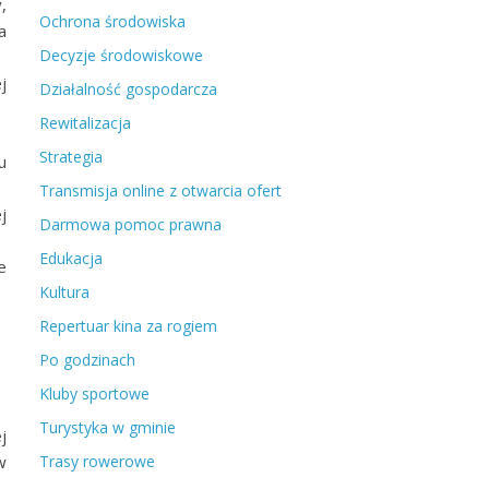
,
Ochrona środowiska
a
Decyzje środowiskowe
j
Działalność gospodarcza
Rewitalizacja
Strategia
u
Transmisja online z otwarcia ofert
j
Darmowa pomoc prawna
Edukacja
e
Kultura
Repertuar kina za rogiem
Po godzinach
Kluby sportowe
Turystyka w gminie
j
w
Trasy rowerowe