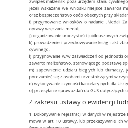
związek małżeński poza urzędem stanu cywilnego w
jeżeli wskazane we wniosku miejsce zawarcia m
oraz bezpieczeństwo osób obecnych przy składan
i) przyjmowanie wniosków o nadanie „Medali Za 
oprawy wręczania medali,
j) organizowanie uroczystości jubileuszowych zwią
k) prowadzenie i przechowywanie ksiąg i akt zb
cywilnego,
l) przyjmowanie w/w zaświadczeń od jednostki or
zawarto małżeństwo, stanowiącego podstawę spo
m) zapewnienie udziału biegłych lub tłumaczy, j
porozumieć się z osobami uczestniczącymi w czyn
n) wykonywanie czynności kancelaryjnych dla Urzę
o) przesyłanie sprawozdań do GUS dotyczących u
Z zakresu ustawy o ewidencji lud
1. Dokonywanie rejestracji w danych w rejestrze 
mowa w art. 10 ustawy, lub przekazywanie ich w
formie elektronicznej,