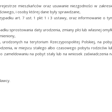
 rejestrze mieszkańców oraz usuwanie niezgodności w zakresi
ściwego, i osoby której dane były sprawdzane,
padku art. 7 ust. 1 pkt 1 i 3 ustawy, oraz informowanie o ty
ku sprostowania daty urodzenia, zmiany płci lub własnej omyłk
mieniony,
, urodzonych na terytorium Rzeczypospolitej Polskiej, na poby
odzenia, w miejscu stałego albo czasowego pobytu rodziców lu
 o zameldowaniu na pobyt stały lub na wniosek zaświadczenia n
dawcy.