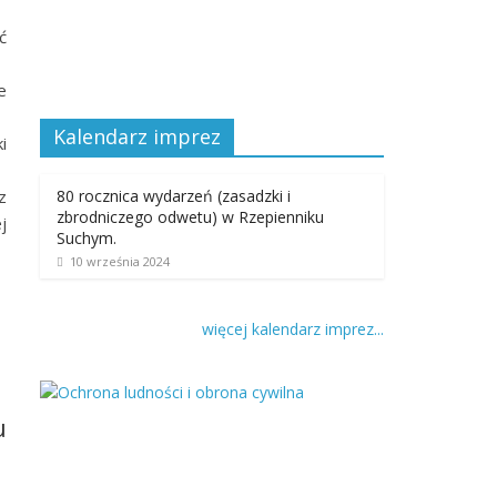
ć
e
Kalendarz imprez
i
z
80 rocznica wydarzeń (zasadzki i
zbrodniczego odwetu) w Rzepienniku
j
Suchym.
10 września 2024
więcej kalendarz imprez...
u