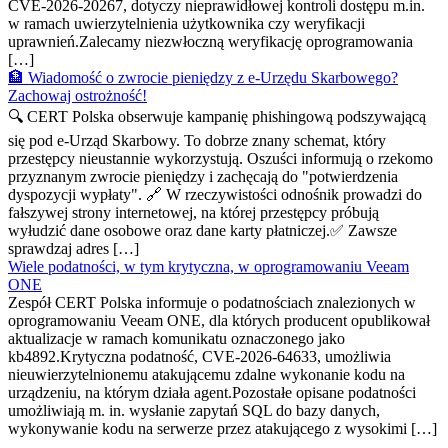
CVE-2026-20267, dotyczy nieprawidłowej kontroli dostępu m.in.
w ramach uwierzytelnienia użytkownika czy weryfikacji
uprawnień.Zalecamy niezwłoczną weryfikację oprogramowania
[…]
🏦 Wiadomość o zwrocie pieniędzy z e-Urzędu Skarbowego?
Zachowaj ostrożność!
🔍 CERT Polska obserwuje kampanię phishingową podszywającą
się pod e-Urząd Skarbowy. To dobrze znany schemat, który
przestępcy nieustannie wykorzystują. Oszuści informują o rzekomo
przyznanym zwrocie pieniędzy i zachęcają do "potwierdzenia
dyspozycji wypłaty". 🔗 W rzeczywistości odnośnik prowadzi do
fałszywej strony internetowej, na której przestępcy próbują
wyłudzić dane osobowe oraz dane karty płatniczej.✅ Zawsze
sprawdzaj adres […]
Wiele podatności, w tym krytyczna, w oprogramowaniu Veeam
ONE
Zespół CERT Polska informuje o podatnościach znalezionych w
oprogramowaniu Veeam ONE, dla których producent opublikował
aktualizacje w ramach komunikatu oznaczonego jako
kb4892.Krytyczna podatność, CVE-2026-64633, umożliwia
nieuwierzytelnionemu atakującemu zdalne wykonanie kodu na
urządzeniu, na którym działa agent.Pozostałe opisane podatności
umożliwiają m. in. wysłanie zapytań SQL do bazy danych,
wykonywanie kodu na serwerze przez atakującego z wysokimi […]