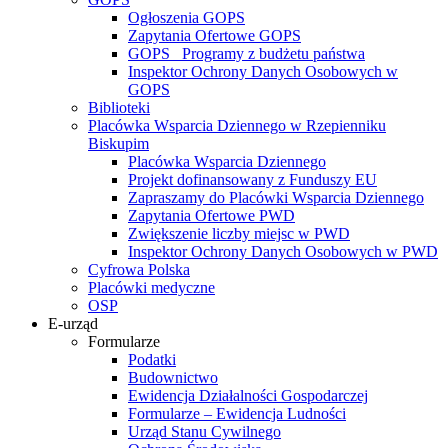
Ogłoszenia GOPS
Zapytania Ofertowe GOPS
GOPS_ Programy z budżetu państwa
Inspektor Ochrony Danych Osobowych w
GOPS
Biblioteki
Placówka Wsparcia Dziennego w Rzepienniku
Biskupim
Placówka Wsparcia Dziennego
Projekt dofinansowany z Funduszy EU
Zapraszamy do Placówki Wsparcia Dziennego
Zapytania Ofertowe PWD
Zwiększenie liczby miejsc w PWD
Inspektor Ochrony Danych Osobowych w PWD
Cyfrowa Polska
Placówki medyczne
OSP
E-urząd
Formularze
Podatki
Budownictwo
Ewidencja Działalności Gospodarczej
Formularze – Ewidencja Ludności
Urząd Stanu Cywilnego