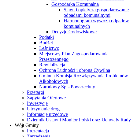
Gospodarka Komunalna
Stawki opłaty za gospodarowanie
odpadami komunalnymi
Harmonogram wywozu odpadów
komunalnych
Decyzje środowiskowe
Podatki
Budżet
Leśnictwo
Miejscowy Plan Zagospodarowania
Przestrzennego
Rewitalizacja
Ochrona Ludności i obrona Cywilna
Gminna Komisja Rozwiązywania Problemów
Alkoholowych
Narodowy Spis Powszechny
Przetargi
Zapytania Ofertowe
Inwestycje
Utrzymanie dróg
Informacje urzędowe
Dziennik Ustaw i Monitor Polski oraz Uchwały Rady
Wójt Gminy
Prezentacja
Zarządzenia