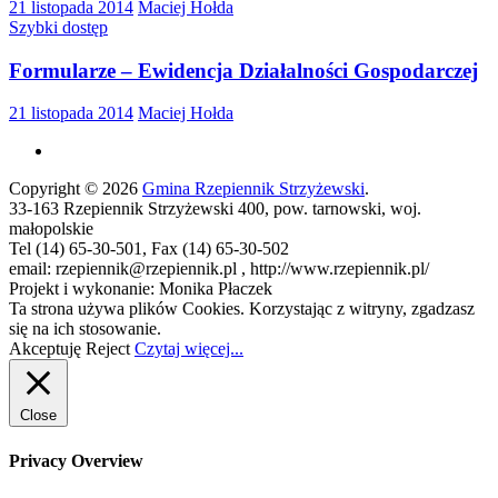
21 listopada 2014
Maciej Hołda
Szybki dostęp
Formularze – Ewidencja Działalności Gospodarczej
21 listopada 2014
Maciej Hołda
Copyright © 2026
Gmina Rzepiennik Strzyżewski
.
33-163 Rzepiennik Strzyżewski 400, pow. tarnowski, woj.
małopolskie
Tel (14) 65-30-501, Fax (14) 65-30-502
email: rzepiennik@rzepiennik.pl , http://www.rzepiennik.pl/
Projekt i wykonanie: Monika Płaczek
Ta strona używa plików Cookies. Korzystając z witryny, zgadzasz
się na ich stosowanie.
Akceptuję
Reject
Czytaj więcej...
Close
Privacy Overview