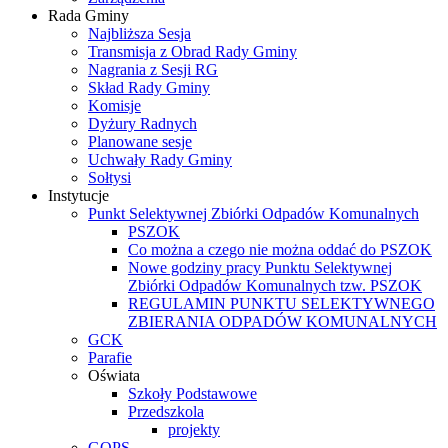
Rada Gminy
Najbliższa Sesja
Transmisja z Obrad Rady Gminy
Nagrania z Sesji RG
Skład Rady Gminy
Komisje
Dyżury Radnych
Planowane sesje
Uchwały Rady Gminy
Sołtysi
Instytucje
Punkt Selektywnej Zbiórki Odpadów Komunalnych
PSZOK
Co można a czego nie można oddać do PSZOK
Nowe godziny pracy Punktu Selektywnej
Zbiórki Odpadów Komunalnych tzw. PSZOK
REGULAMIN PUNKTU SELEKTYWNEGO
ZBIERANIA ODPADÓW KOMUNALNYCH
GCK
Parafie
Oświata
Szkoły Podstawowe
Przedszkola
projekty
GOPS