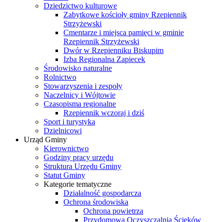
Dziedzictwo kulturowe
Zabytkowe kościoły gminy Rzepiennik
Strzyżewski
Cmentarze i miejsca pamięci w gminie
Rzepiennik Strzyżewski
Dwór w Rzepienniku Biskupim
Izba Regionalna Zapiecek
Środowisko naturalne
Rolnictwo
Stowarzyszenia i zespoły
Naczelnicy i Wójtowie
Czasopisma regionalne
Rzepiennik wczoraj i dziś
Sport i turystyka
Dzielnicowi
Urząd Gminy
Kierownictwo
Godziny pracy urzędu
Struktura Urzędu Gminy
Statut Gminy
Kategorie tematyczne
Działalność gospodarcza
Ochrona środowiska
Ochrona powietrza
Przydomowa Oczyszczalnia Ścieków