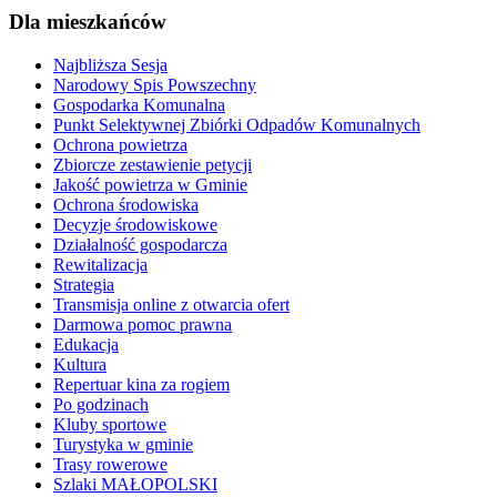
Dla mieszkańców
Najbliższa Sesja
Narodowy Spis Powszechny
Gospodarka Komunalna
Punkt Selektywnej Zbiórki Odpadów Komunalnych
Ochrona powietrza
Zbiorcze zestawienie petycji
Jakość powietrza w Gminie
Ochrona środowiska
Decyzje środowiskowe
Działalność gospodarcza
Rewitalizacja
Strategia
Transmisja online z otwarcia ofert
Darmowa pomoc prawna
Edukacja
Kultura
Repertuar kina za rogiem
Po godzinach
Kluby sportowe
Turystyka w gminie
Trasy rowerowe
Szlaki MAŁOPOLSKI