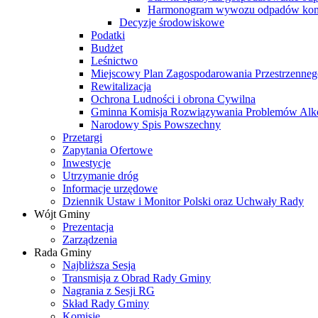
Harmonogram wywozu odpadów kom
Decyzje środowiskowe
Podatki
Budżet
Leśnictwo
Miejscowy Plan Zagospodarowania Przestrzenneg
Rewitalizacja
Ochrona Ludności i obrona Cywilna
Gminna Komisja Rozwiązywania Problemów Al
Narodowy Spis Powszechny
Przetargi
Zapytania Ofertowe
Inwestycje
Utrzymanie dróg
Informacje urzędowe
Dziennik Ustaw i Monitor Polski oraz Uchwały Rady
Wójt Gminy
Prezentacja
Zarządzenia
Rada Gminy
Najbliższa Sesja
Transmisja z Obrad Rady Gminy
Nagrania z Sesji RG
Skład Rady Gminy
Komisje