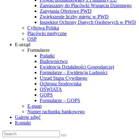
Zapraszamy do Placówki Wsparcia Dziennego
Zapytania Ofertowe PWD
Zwiększenie liczby miejsc w PWD
Inspektor Ochrony Danych Osobowych w PWD
Cyfrowa Polska
Placówki medyczne
OSP
E-urząd
Formularze
Podatki
Budownictwo
Ewidencja Działalności Gospodarczej
Formularze – Ewidencja Ludności
Urząd Stanu Cywilnego
Ochrona Środowiska
OŚWIATA
GOPS
Formularze – GOPS
E-puap
Numer rachunku bankowego
Galerie zdjęć
Kontakt