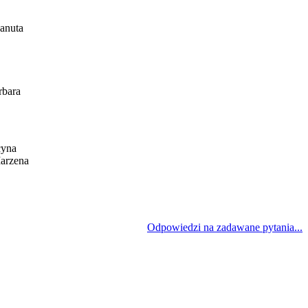
anuta
rbara
cyna
arzena
Odpowiedzi na zadawane pytania...