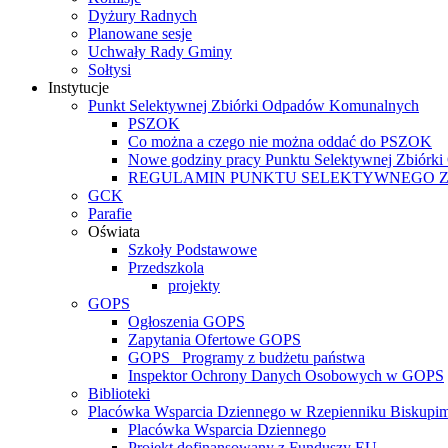
Dyżury Radnych
Planowane sesje
Uchwały Rady Gminy
Sołtysi
Instytucje
Punkt Selektywnej Zbiórki Odpadów Komunalnych
PSZOK
Co można a czego nie można oddać do PSZOK
Nowe godziny pracy Punktu Selektywnej Zbiór
REGULAMIN PUNKTU SELEKTYWNEGO 
GCK
Parafie
Oświata
Szkoły Podstawowe
Przedszkola
projekty
GOPS
Ogłoszenia GOPS
Zapytania Ofertowe GOPS
GOPS_ Programy z budżetu państwa
Inspektor Ochrony Danych Osobowych w GOPS
Biblioteki
Placówka Wsparcia Dziennego w Rzepienniku Biskupi
Placówka Wsparcia Dziennego
Projekt dofinansowany z Funduszy EU