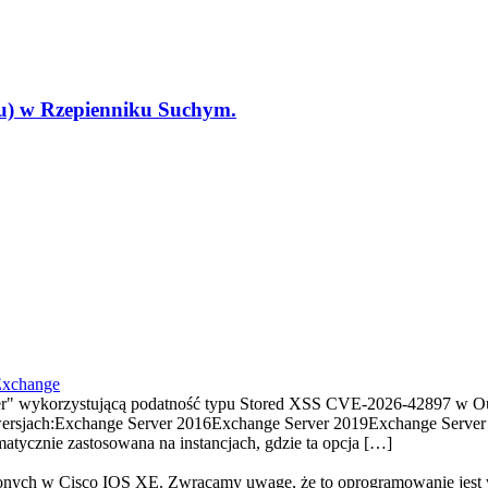
tu) w Rzepienniku Suchym.
Exchange
" wykorzystującą podatność typu Stored XSS CVE-2026-42897 w Ou
ersjach:Exchange Server 2016Exchange Server 2019Exchange Server S
tycznie zastosowana na instancjach, gdzie ta opcja […]
ionych w Cisco IOS XE. Zwracamy uwagę, że to oprogramowanie jest