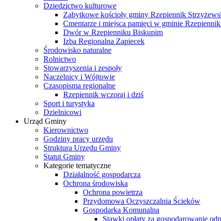
Dziedzictwo kulturowe
Zabytkowe kościoły gminy Rzepiennik Strzyżews
Cmentarze i miejsca pamięci w gminie Rzepiennik
Dwór w Rzepienniku Biskupim
Izba Regionalna Zapiecek
Środowisko naturalne
Rolnictwo
Stowarzyszenia i zespoły
Naczelnicy i Wójtowie
Czasopisma regionalne
Rzepiennik wczoraj i dziś
Sport i turystyka
Dzielnicowi
Urząd Gminy
Kierownictwo
Godziny pracy urzędu
Struktura Urzędu Gminy
Statut Gminy
Kategorie tematyczne
Działalność gospodarcza
Ochrona środowiska
Ochrona powietrza
Przydomowa Oczyszczalnia Ścieków
Gospodarka Komunalna
Stawki opłaty za gospodarowanie o