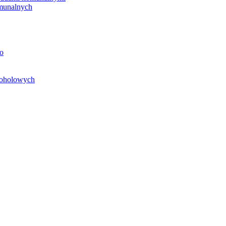
unalnych
o
koholowych