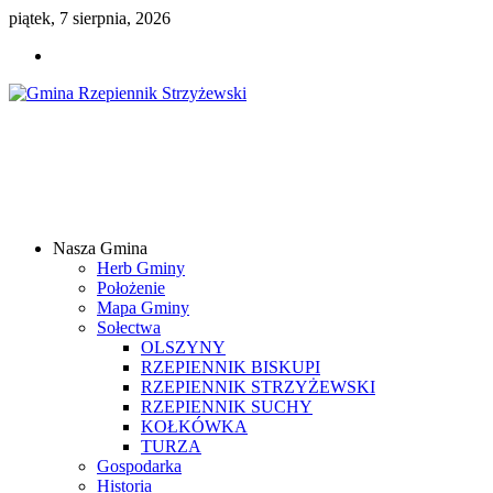
piątek, 7 sierpnia, 2026
Gmina
Rzepiennik
Strzyżewski
Nasza Gmina
Samorządowy
Herb Gminy
Portal
Położenie
Internetowy
Mapa Gminy
Sołectwa
OLSZYNY
RZEPIENNIK BISKUPI
RZEPIENNIK STRZYŻEWSKI
RZEPIENNIK SUCHY
KOŁKÓWKA
TURZA
Gospodarka
Historia