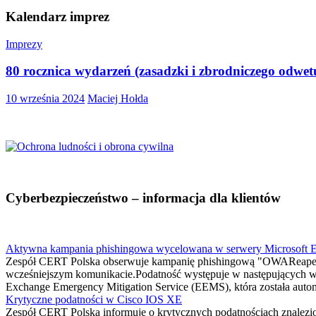
Kalendarz imprez
Imprezy
80 rocznica wydarzeń (zasadzki i zbrodniczego odwe
10 września 2024
Maciej Hołda
Cyberbezpieczeństwo – informacja dla klientów
Aktywna kampania phishingowa wycelowana w serwery Microsoft 
Zespół CERT Polska obserwuje kampanię phishingową "OWAReaper
wcześniejszym komunikacie.Podatność występuje w następujących w
Exchange Emergency Mitigation Service (EEMS), która została automa
Krytyczne podatności w Cisco IOS XE
Zespół CERT Polska informuje o krytycznych podatnościach znalez