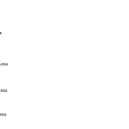
s
Anna
nna
anna