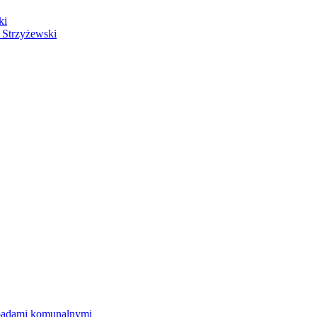
ki
 Strzyżewski
dpadami komunalnymi