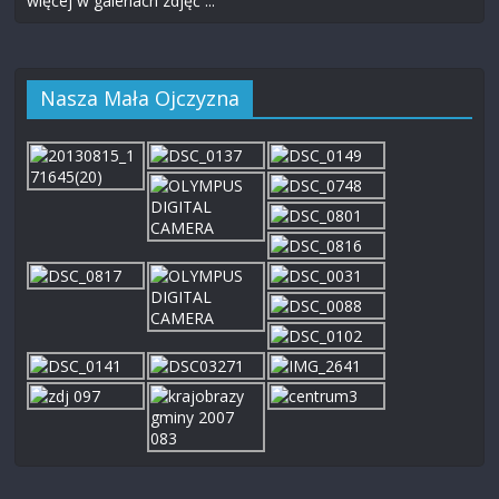
więcej w galeriach zdjęć ...
Nasza Mała Ojczyzna