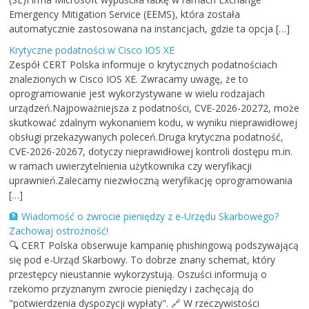
Emergency Mitigation Service (EEMS), która została
automatycznie zastosowana na instancjach, gdzie ta opcja […]
Krytyczne podatności w Cisco IOS XE
Zespół CERT Polska informuje o krytycznych podatnościach
znalezionych w Cisco IOS XE. Zwracamy uwagę, że to
oprogramowanie jest wykorzystywane w wielu rodzajach
urządzeń.Najpoważniejsza z podatności, CVE-2026-20272, może
skutkować zdalnym wykonaniem kodu, w wyniku nieprawidłowej
obsługi przekazywanych poleceń.Druga krytyczna podatność,
CVE-2026-20267, dotyczy nieprawidłowej kontroli dostępu m.in.
w ramach uwierzytelnienia użytkownika czy weryfikacji
uprawnień.Zalecamy niezwłoczną weryfikację oprogramowania
[…]
🏦 Wiadomość o zwrocie pieniędzy z e-Urzędu Skarbowego?
Zachowaj ostrożność!
🔍 CERT Polska obserwuje kampanię phishingową podszywającą
się pod e-Urząd Skarbowy. To dobrze znany schemat, który
przestępcy nieustannie wykorzystują. Oszuści informują o
rzekomo przyznanym zwrocie pieniędzy i zachęcają do
"potwierdzenia dyspozycji wypłaty". 🔗 W rzeczywistości