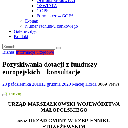
Ochrona Środowiska
OŚWIATA
GOPS
Formularze – GOPS
E-puap
Numer rachunku bankowego
Galerie zdjęć
Kontakt
Biznes
Informacje urzędowe
Pozyskiwania dotacji z funduszy
europejskich – konsultacje
23 października 2018
12 grudnia 2020
Maciej Hołda
3069 Views
Drukuj
URZĄD MARSZAŁKOWSKI WOJEWÓDZTWA
MAŁOPOLSKIEGO
oraz URZĄD GMINY W RZEPIENNIKU
STRZYŻEWSKIM