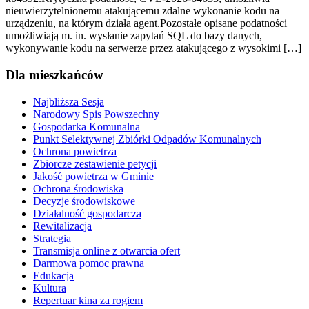
nieuwierzytelnionemu atakującemu zdalne wykonanie kodu na
urządzeniu, na którym działa agent.Pozostałe opisane podatności
umożliwiają m. in. wysłanie zapytań SQL do bazy danych,
wykonywanie kodu na serwerze przez atakującego z wysokimi […]
Dla mieszkańców
Najbliższa Sesja
Narodowy Spis Powszechny
Gospodarka Komunalna
Punkt Selektywnej Zbiórki Odpadów Komunalnych
Ochrona powietrza
Zbiorcze zestawienie petycji
Jakość powietrza w Gminie
Ochrona środowiska
Decyzje środowiskowe
Działalność gospodarcza
Rewitalizacja
Strategia
Transmisja online z otwarcia ofert
Darmowa pomoc prawna
Edukacja
Kultura
Repertuar kina za rogiem