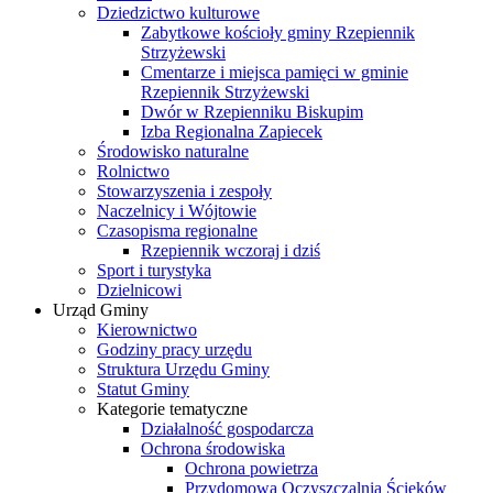
Dziedzictwo kulturowe
Zabytkowe kościoły gminy Rzepiennik
Strzyżewski
Cmentarze i miejsca pamięci w gminie
Rzepiennik Strzyżewski
Dwór w Rzepienniku Biskupim
Izba Regionalna Zapiecek
Środowisko naturalne
Rolnictwo
Stowarzyszenia i zespoły
Naczelnicy i Wójtowie
Czasopisma regionalne
Rzepiennik wczoraj i dziś
Sport i turystyka
Dzielnicowi
Urząd Gminy
Kierownictwo
Godziny pracy urzędu
Struktura Urzędu Gminy
Statut Gminy
Kategorie tematyczne
Działalność gospodarcza
Ochrona środowiska
Ochrona powietrza
Przydomowa Oczyszczalnia Ścieków