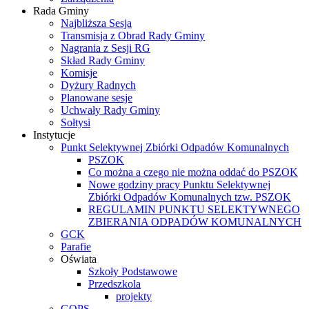
Rada Gminy
Najbliższa Sesja
Transmisja z Obrad Rady Gminy
Nagrania z Sesji RG
Skład Rady Gminy
Komisje
Dyżury Radnych
Planowane sesje
Uchwały Rady Gminy
Sołtysi
Instytucje
Punkt Selektywnej Zbiórki Odpadów Komunalnych
PSZOK
Co można a czego nie można oddać do PSZOK
Nowe godziny pracy Punktu Selektywnej
Zbiórki Odpadów Komunalnych tzw. PSZOK
REGULAMIN PUNKTU SELEKTYWNEGO
ZBIERANIA ODPADÓW KOMUNALNYCH
GCK
Parafie
Oświata
Szkoły Podstawowe
Przedszkola
projekty
GOPS