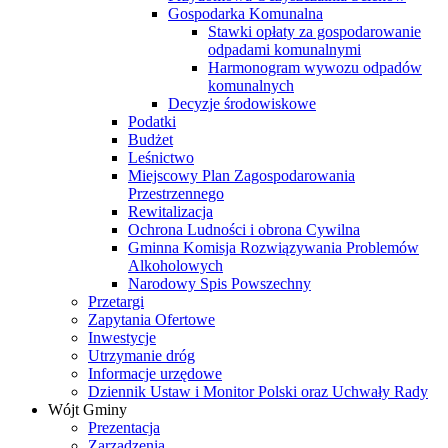
Gospodarka Komunalna
Stawki opłaty za gospodarowanie
odpadami komunalnymi
Harmonogram wywozu odpadów
komunalnych
Decyzje środowiskowe
Podatki
Budżet
Leśnictwo
Miejscowy Plan Zagospodarowania
Przestrzennego
Rewitalizacja
Ochrona Ludności i obrona Cywilna
Gminna Komisja Rozwiązywania Problemów
Alkoholowych
Narodowy Spis Powszechny
Przetargi
Zapytania Ofertowe
Inwestycje
Utrzymanie dróg
Informacje urzędowe
Dziennik Ustaw i Monitor Polski oraz Uchwały Rady
Wójt Gminy
Prezentacja
Zarządzenia