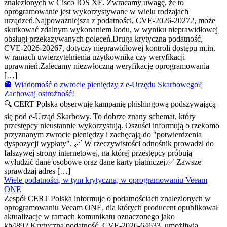
znalezionych w Cisco IOS XE. Zwracamy uwagę, że to
oprogramowanie jest wykorzystywane w wielu rodzajach
urządzeń.Najpoważniejsza z podatności, CVE-2026-20272, może
skutkować zdalnym wykonaniem kodu, w wyniku nieprawidłowej
obsługi przekazywanych poleceń.Druga krytyczna podatność,
CVE-2026-20267, dotyczy nieprawidłowej kontroli dostępu m.in.
w ramach uwierzytelnienia użytkownika czy weryfikacji
uprawnień.Zalecamy niezwłoczną weryfikację oprogramowania
[…]
🏦 Wiadomość o zwrocie pieniędzy z e-Urzędu Skarbowego?
Zachowaj ostrożność!
🔍 CERT Polska obserwuje kampanię phishingową podszywającą
się pod e-Urząd Skarbowy. To dobrze znany schemat, który
przestępcy nieustannie wykorzystują. Oszuści informują o rzekomo
przyznanym zwrocie pieniędzy i zachęcają do "potwierdzenia
dyspozycji wypłaty". 🔗 W rzeczywistości odnośnik prowadzi do
fałszywej strony internetowej, na której przestępcy próbują
wyłudzić dane osobowe oraz dane karty płatniczej.✅ Zawsze
sprawdzaj adres […]
Wiele podatności, w tym krytyczna, w oprogramowaniu Veeam
ONE
Zespół CERT Polska informuje o podatnościach znalezionych w
oprogramowaniu Veeam ONE, dla których producent opublikował
aktualizacje w ramach komunikatu oznaczonego jako
kb4892.Krytyczna podatność, CVE-2026-64633, umożliwia