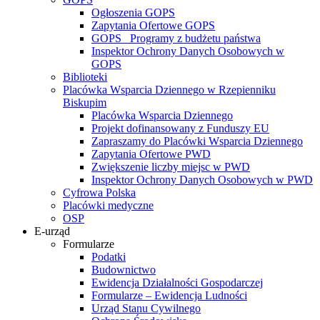
Ogłoszenia GOPS
Zapytania Ofertowe GOPS
GOPS_ Programy z budżetu państwa
Inspektor Ochrony Danych Osobowych w
GOPS
Biblioteki
Placówka Wsparcia Dziennego w Rzepienniku
Biskupim
Placówka Wsparcia Dziennego
Projekt dofinansowany z Funduszy EU
Zapraszamy do Placówki Wsparcia Dziennego
Zapytania Ofertowe PWD
Zwiększenie liczby miejsc w PWD
Inspektor Ochrony Danych Osobowych w PWD
Cyfrowa Polska
Placówki medyczne
OSP
E-urząd
Formularze
Podatki
Budownictwo
Ewidencja Działalności Gospodarczej
Formularze – Ewidencja Ludności
Urząd Stanu Cywilnego