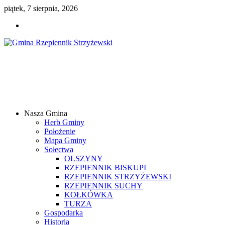
piątek, 7 sierpnia, 2026
Gmina
Rzepiennik
Strzyżewski
Nasza Gmina
Samorządowy
Herb Gminy
Portal
Położenie
Internetowy
Mapa Gminy
Sołectwa
OLSZYNY
RZEPIENNIK BISKUPI
RZEPIENNIK STRZYŻEWSKI
RZEPIENNIK SUCHY
KOŁKÓWKA
TURZA
Gospodarka
Historia