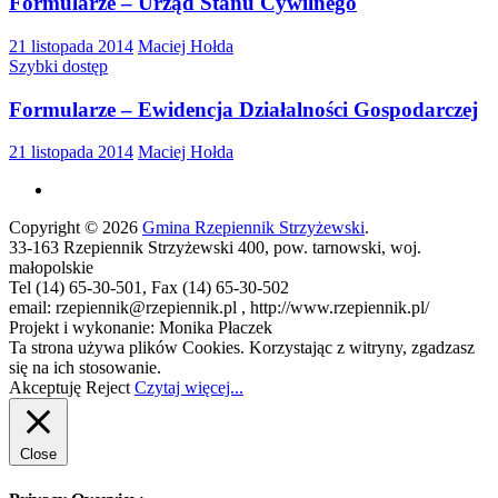
Formularze – Urząd Stanu Cywilnego
21 listopada 2014
Maciej Hołda
Szybki dostęp
Formularze – Ewidencja Działalności Gospodarczej
21 listopada 2014
Maciej Hołda
Copyright © 2026
Gmina Rzepiennik Strzyżewski
.
33-163 Rzepiennik Strzyżewski 400, pow. tarnowski, woj.
małopolskie
Tel (14) 65-30-501, Fax (14) 65-30-502
email: rzepiennik@rzepiennik.pl , http://www.rzepiennik.pl/
Projekt i wykonanie: Monika Płaczek
Ta strona używa plików Cookies. Korzystając z witryny, zgadzasz
się na ich stosowanie.
Akceptuję
Reject
Czytaj więcej...
Close