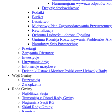
Harmonogram wywozu odpadów kom
Decyzje środowiskowe
Podatki
Budżet
Leśnictwo
Miejscowy Plan Zagospodarowania Przestrzenneg
Rewitalizacja
Ochrona Ludności i obrona Cywilna
Gminna Komisja Rozwiązywania Problemów Al
Narodowy Spis Powszechny
Przetargi
Zapytania Ofertowe
Inwestycje
Utrzymanie dróg
Informacje urzędowe
Dziennik Ustaw i Monitor Polski oraz Uchwały Rady
Wójt Gminy
Prezentacja
Zarządzenia
Rada Gminy
Najbliższa Sesja
Transmisja z Obrad Rady Gminy
Nagrania z Sesji RG
Skład Rady Gminy
Komisje