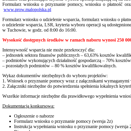
Formularz wniosku o przyznanie pomocy, wniosku o płatność ora
www.prow.malopolska.pl
Formularz wniosku o udzielenie wsparcia, formularz wniosku o płat
o udzielenie wsparcia, LSR, kryteria wyboru operacji są udostępnio
w Tuchowie, w godz. od 8:00 do 16:00.
Wysokość dostępnych środków w ramach naboru wynosi 250 000
Intensywność wsparcia nie może przekroczyć dla:
– jednostek sektora finansów publicznych – 63,63% kosztów kwalif
– podmiotów wykonujących działalność gospodarczą – 70% kosztów
– pozostałych podmiotów – 80 % kosztów kwalifikowalnych.
Wykaz dokumentów niezbędnych do wyboru projektów:
1. Wniosek o przyznanie pomocy wraz z załącznikami wymaganymi w
2. Załączniki niezbędne do potwierdzenia spełnienia lokalnych kryte
Wszelkie informacje niezbędne dla prawidłowego wypełnienia wnios
Dokumentacja konkursowa:
Ogłoszenie o naborze
Formularz wniosku o przyznanie pomocy (wersja 2z)
Instrukcja wypełniania wniosku o przyznanie pomocy (wersja 