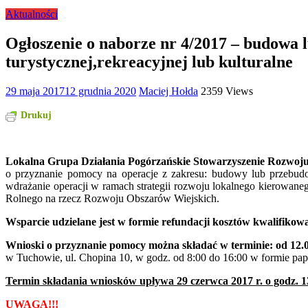
Aktualności
Ogłoszenie o naborze nr 4/2017 – budowa 
turystycznej,rekreacyjnej lub kulturalne
29 maja 2017
12 grudnia 2020
Maciej Hołda
2359 Views
Drukuj
Lokalna Grupa Działania Pogórzańskie Stowarzyszenie Rozwoj
o przyznanie pomocy na operacje z zakresu: budowy lub przebudow
wdrażanie operacji w ramach strategii rozwoju lokalnego kierowa
Rolnego na rzecz Rozwoju Obszarów Wiejskich.
Wsparcie udzielane jest w formie refundacji kosztów kwalifikow
Wnioski o przyznanie pomocy można składać w terminie: od 12.06
w Tuchowie, ul. Chopina 10, w godz. od 8:00 do 16:00 w formie pa
Termin składania wniosków upływa 29 czerwca 2017 r. o godz. 1
UWAGA!!!