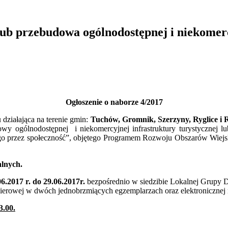
lub przebudowa ogólnodostępnej i niekomerc
Ogłoszenie o naborze 4/2017
u
działająca na terenie gmin:
Tuchów, Gromnik, Szerzyny, Ryglice i 
y ogólnodostępnej i niekomercyjnej infrastruktury turystycznej lub
nego przez społeczność”, objętego Programem Rozwoju Obszarów Wiejs
alnych.
.2017 r. do 29.06.2017r.
bezpośrednio w siedzibie Lokalnej Grupy 
pierowej w dwóch jednobrzmiących egzemplarzach oraz elektroniczne
3.00.