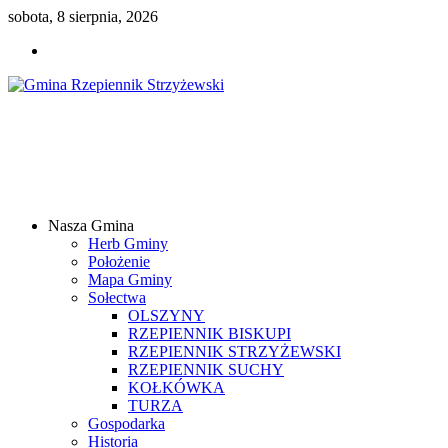
sobota, 8 sierpnia, 2026
Gmina
Rzepiennik
Strzyżewski
Nasza Gmina
Samorządowy
Herb Gminy
Portal
Położenie
Internetowy
Mapa Gminy
Sołectwa
OLSZYNY
RZEPIENNIK BISKUPI
RZEPIENNIK STRZYŻEWSKI
RZEPIENNIK SUCHY
KOŁKÓWKA
TURZA
Gospodarka
Historia