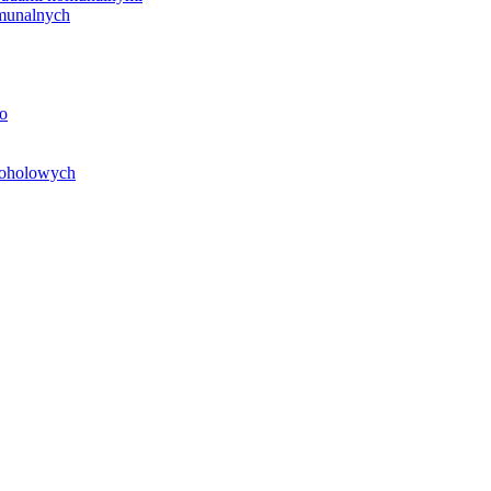
unalnych
o
koholowych