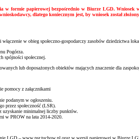
nia w formie papierowej bezpośrednio w Biurze LGD. Wniosek w
ioskodawcy, dlatego koniecznym jest, by wniosek został złożon
 i włączenie w obieg społeczno-gospodarczy zasobów dziedzictwa lok
enu Pogórza.
h spójności społecznej.
anych lub doposażonych obiektów mających znaczenie dla zaspokoj
ie pomocy z załącznikami
nie podanym w ogłoszeniu.
go przez społeczność (LSR).
az uzyskanie minimalnej liczby punktów.
ymi w PROW na lata 2014-2020.
stronie LGD – www.psr.tuchow.pl oraz w wersji papierowej w Biurze L