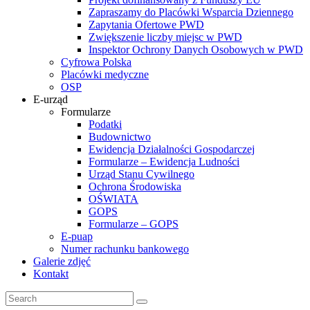
Zapraszamy do Placówki Wsparcia Dziennego
Zapytania Ofertowe PWD
Zwiększenie liczby miejsc w PWD
Inspektor Ochrony Danych Osobowych w PWD
Cyfrowa Polska
Placówki medyczne
OSP
E-urząd
Formularze
Podatki
Budownictwo
Ewidencja Działalności Gospodarczej
Formularze – Ewidencja Ludności
Urząd Stanu Cywilnego
Ochrona Środowiska
OŚWIATA
GOPS
Formularze – GOPS
E-puap
Numer rachunku bankowego
Galerie zdjęć
Kontakt