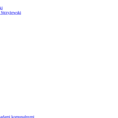
ki
 Strzyżewski
dpadami komunalnymi