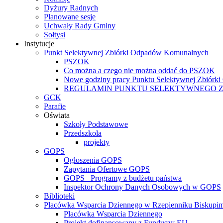
Dyżury Radnych
Planowane sesje
Uchwały Rady Gminy
Sołtysi
Instytucje
Punkt Selektywnej Zbiórki Odpadów Komunalnych
PSZOK
Co można a czego nie można oddać do PSZOK
Nowe godziny pracy Punktu Selektywnej Zbiór
REGULAMIN PUNKTU SELEKTYWNEGO 
GCK
Parafie
Oświata
Szkoły Podstawowe
Przedszkola
projekty
GOPS
Ogłoszenia GOPS
Zapytania Ofertowe GOPS
GOPS_ Programy z budżetu państwa
Inspektor Ochrony Danych Osobowych w GOPS
Biblioteki
Placówka Wsparcia Dziennego w Rzepienniku Biskupi
Placówka Wsparcia Dziennego
Projekt dofinansowany z Funduszy EU