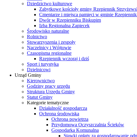
Dziedzictwo kulturowe
Zabytkowe kościoły gminy Rzepiennik Strzyżews
Cmentarze i miejsca pamięci w gminie Rzepiennik
Dwór w Rzepienniku Biskupim
Izba Regionalna Zapiecek
Środowisko naturalne
Rolnictwo
Stowarzyszenia i zespoły
Naczelnicy i Wójtowie
Czasopisma regionalne
Rzepiennik wczoraj i dziś
Sport i turystyka
Dzielnicowi
Urząd Gminy
Kierownictwo
Godziny pracy urzędu
Struktura Urzędu Gminy
Statut Gminy
Kategorie tematyczne
Działalność gospodarcza
Ochrona środowiska
Ochrona powietrza
Przydomowa Oczyszczalnia Ścieków
Gospodarka Komunalna
Stawki opłaty za gospodarowanie o