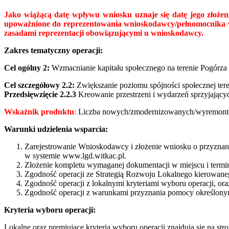
Jako wiążącą datę wpływu wniosku uznaje się datę jego
złoże
upoważnione do reprezentowania wnioskodawcy/pełnomocnika wn
zasadami reprezentacji obowiązującymi u wnioskodawcy.
Zakres tematyczny operacji:
Cel ogólny 2:
Wzmacnianie kapitału społecznego na terenie Pogórza
Cel szczegółowy 2.2:
Zwiększanie poziomu spójności społecznej ter
Przedsięwzięcie 2.2.
3
Kreowanie przestrzeni i wydarzeń sprzyjającyc
Wskaźnik produktu
:
Liczba nowych/zmodernizowanych/wyremontow
Warunki udzielenia wsparcia:
Zarejestrowanie Wnioskodawcy i złożenie wniosku o przyznan
w systemie www.lgd.witkac.pl.
Złożenie kompletu wymaganej dokumentacji w miejscu i termi
Zgodność operacji ze Strategią Rozwoju Lokalnego kierowane
Zgodność operacji z lokalnymi kryteriami wyboru operacji, or
Zgodność operacji z warunkami przyznania pomocy określon
Kryteria wyboru operacji:
Lokalne oraz premiujące kryteria wyboru operacji znajdują się na 