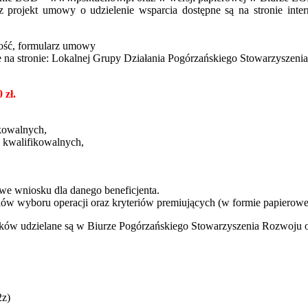
z projekt umowy o udzielenie wsparcia dostępne są na stronie in
ność, formularz umowy
ne na stronie: Lokalnej Grupy Działania Pogórzańskiego Stowarzyszen
 zł.
ikowalnych,
 kwalifikowalnych,
e wniosku dla danego beneficjenta.
riów wyboru operacji oraz kryteriów premiujących (w formie papierowe
ków udzielane są w Biurze Pogórzańskiego Stowarzyszenia Rozwoju or
2z)