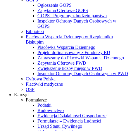
Ogłoszenia GOPS
Zapytania Ofertowe GOPS
GOPS_ Programy z budżetu państwa
Inspektor Ochrony Danych Osobowych w
GOPS
Biblioteki
Placówka Wsparcia Dziennego w Rzepienniku
Biskupim
Placówka Wsparcia Dziennego
Projekt dofinansowany z Funduszy EU
Zapraszamy do Placówki Wsparcia Dziennego
Zapytania Ofertowe PWD
Zwiększenie liczby miejsc w PWD
Inspektor Ochrony Danych Osobowych w PWD
Cyfrowa Polska
Placówki medyczne
OSP
E-urząd
Formularze
Podatki
Budownictwo
Ewidencja Działalności Gospodarczej
Formularze – Ewidencja Ludności
Urząd Stanu Cywilnego