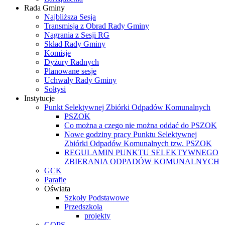
Rada Gminy
Najbliższa Sesja
Transmisja z Obrad Rady Gminy
Nagrania z Sesji RG
Skład Rady Gminy
Komisje
Dyżury Radnych
Planowane sesje
Uchwały Rady Gminy
Sołtysi
Instytucje
Punkt Selektywnej Zbiórki Odpadów Komunalnych
PSZOK
Co można a czego nie można oddać do PSZOK
Nowe godziny pracy Punktu Selektywnej
Zbiórki Odpadów Komunalnych tzw. PSZOK
REGULAMIN PUNKTU SELEKTYWNEGO
ZBIERANIA ODPADÓW KOMUNALNYCH
GCK
Parafie
Oświata
Szkoły Podstawowe
Przedszkola
projekty
GOPS