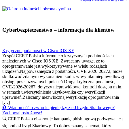
Cyberbezpieczeństwo – informacja dla klientów
Krytyczne podatności w Cisco IOS XE
Zespół CERT Polska informuje o krytycznych podatnościach
znalezionych w Cisco IOS XE. Zwracamy uwagę, że to
oprogramowanie jest wykorzystywane w wielu rodzajach
urządzeń.Najpoważniejsza z podatności, CVE-2026-20272, może
skutkować zdalnym wykonaniem kodu, w wyniku nieprawidłowej
obsługi przekazywanych poleceń.Druga krytyczna podatność,
CVE-2026-20267, dotyczy nieprawidłowej kontroli dostępu m.in.
w ramach uwierzytelnienia użytkownika czy weryfikacji
uprawnień.Zalecamy niezwłoczną weryfikację oprogramowania
[…]
🏦 Wiadomość o zwrocie pieniędzy z e-Urzędu Skarbowego?
Zachowaj ostrożność!
🔍 CERT Polska obserwuje kampanię phishingową podszywającą
się pod e-Urząd Skarbowy. To dobrze znany schemat, który