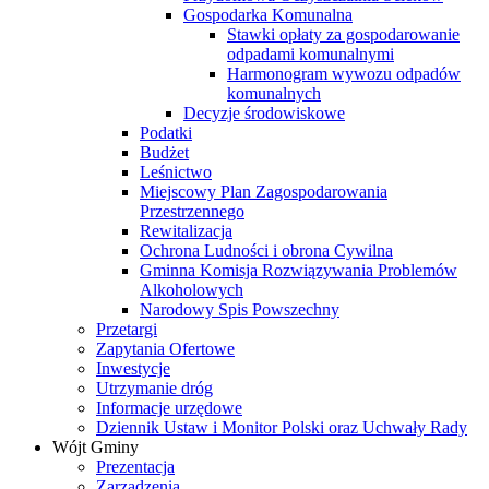
Gospodarka Komunalna
Stawki opłaty za gospodarowanie
odpadami komunalnymi
Harmonogram wywozu odpadów
komunalnych
Decyzje środowiskowe
Podatki
Budżet
Leśnictwo
Miejscowy Plan Zagospodarowania
Przestrzennego
Rewitalizacja
Ochrona Ludności i obrona Cywilna
Gminna Komisja Rozwiązywania Problemów
Alkoholowych
Narodowy Spis Powszechny
Przetargi
Zapytania Ofertowe
Inwestycje
Utrzymanie dróg
Informacje urzędowe
Dziennik Ustaw i Monitor Polski oraz Uchwały Rady
Wójt Gminy
Prezentacja
Zarządzenia