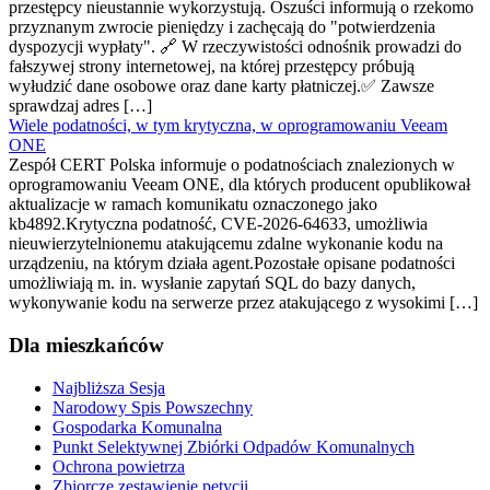
przestępcy nieustannie wykorzystują. Oszuści informują o rzekomo
przyznanym zwrocie pieniędzy i zachęcają do "potwierdzenia
dyspozycji wypłaty". 🔗 W rzeczywistości odnośnik prowadzi do
fałszywej strony internetowej, na której przestępcy próbują
wyłudzić dane osobowe oraz dane karty płatniczej.✅ Zawsze
sprawdzaj adres […]
Wiele podatności, w tym krytyczna, w oprogramowaniu Veeam
ONE
Zespół CERT Polska informuje o podatnościach znalezionych w
oprogramowaniu Veeam ONE, dla których producent opublikował
aktualizacje w ramach komunikatu oznaczonego jako
kb4892.Krytyczna podatność, CVE-2026-64633, umożliwia
nieuwierzytelnionemu atakującemu zdalne wykonanie kodu na
urządzeniu, na którym działa agent.Pozostałe opisane podatności
umożliwiają m. in. wysłanie zapytań SQL do bazy danych,
wykonywanie kodu na serwerze przez atakującego z wysokimi […]
Dla mieszkańców
Najbliższa Sesja
Narodowy Spis Powszechny
Gospodarka Komunalna
Punkt Selektywnej Zbiórki Odpadów Komunalnych
Ochrona powietrza
Zbiorcze zestawienie petycji