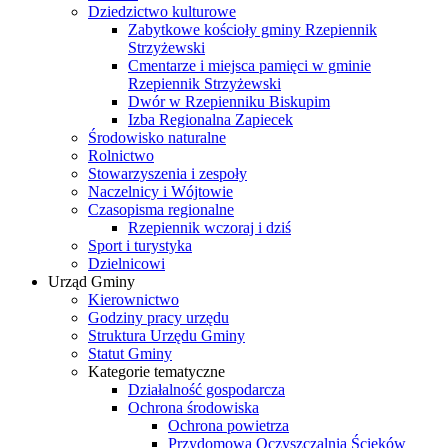
Dziedzictwo kulturowe
Zabytkowe kościoły gminy Rzepiennik
Strzyżewski
Cmentarze i miejsca pamięci w gminie
Rzepiennik Strzyżewski
Dwór w Rzepienniku Biskupim
Izba Regionalna Zapiecek
Środowisko naturalne
Rolnictwo
Stowarzyszenia i zespoły
Naczelnicy i Wójtowie
Czasopisma regionalne
Rzepiennik wczoraj i dziś
Sport i turystyka
Dzielnicowi
Urząd Gminy
Kierownictwo
Godziny pracy urzędu
Struktura Urzędu Gminy
Statut Gminy
Kategorie tematyczne
Działalność gospodarcza
Ochrona środowiska
Ochrona powietrza
Przydomowa Oczyszczalnia Ścieków