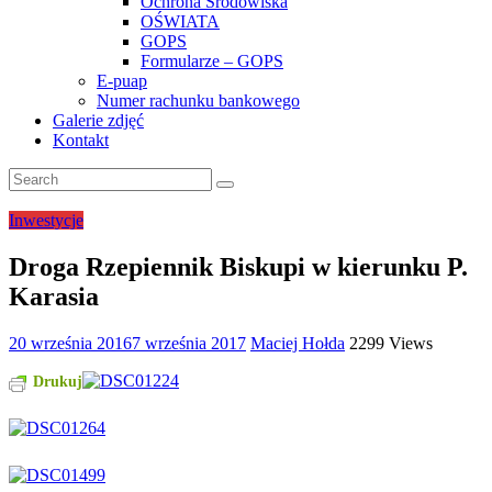
Ochrona Środowiska
OŚWIATA
GOPS
Formularze – GOPS
E-puap
Numer rachunku bankowego
Galerie zdjęć
Kontakt
Inwestycje
Droga Rzepiennik Biskupi w kierunku P.
Karasia
20 września 2016
7 września 2017
Maciej Hołda
2299 Views
Drukuj