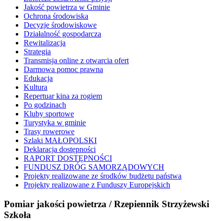
Jakość powietrza w Gminie
Ochrona środowiska
Decyzje środowiskowe
Działalność gospodarcza
Rewitalizacja
Strategia
Transmisja online z otwarcia ofert
Darmowa pomoc prawna
Edukacja
Kultura
Repertuar kina za rogiem
Po godzinach
Kluby sportowe
Turystyka w gminie
Trasy rowerowe
Szlaki MAŁOPOLSKI
Deklaracja dostępności
RAPORT DOSTĘPNOŚCI
FUNDUSZ DRÓG SAMORZĄDOWYCH
Projekty realizowane ze środków budżetu państwa
Projekty realizowane z Funduszy Europejskich
Pomiar jakości powietrza / Rzepiennik Strzyżewski
Szkoła