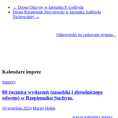
←
Droga Olszyny w kierunku P. Gotfryda
Droga Rzepiennik Strzyżewski w kierunku Jodłówki
Tuchowskiej
→
Odpowiedzi na zadawane pytania...
Kalendarz imprez
Imprezy
80 rocznica wydarzeń (zasadzki i zbrodniczego
odwetu) w Rzepienniku Suchym.
10 września 2024
Maciej Hołda
więcej kalendarz imprez...