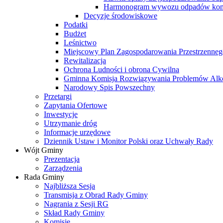
Harmonogram wywozu odpadów kom
Decyzje środowiskowe
Podatki
Budżet
Leśnictwo
Miejscowy Plan Zagospodarowania Przestrzenneg
Rewitalizacja
Ochrona Ludności i obrona Cywilna
Gminna Komisja Rozwiązywania Problemów Al
Narodowy Spis Powszechny
Przetargi
Zapytania Ofertowe
Inwestycje
Utrzymanie dróg
Informacje urzędowe
Dziennik Ustaw i Monitor Polski oraz Uchwały Rady
Wójt Gminy
Prezentacja
Zarządzenia
Rada Gminy
Najbliższa Sesja
Transmisja z Obrad Rady Gminy
Nagrania z Sesji RG
Skład Rady Gminy
Komisje