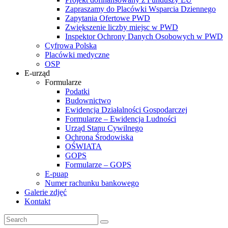
Zapraszamy do Placówki Wsparcia Dziennego
Zapytania Ofertowe PWD
Zwiększenie liczby miejsc w PWD
Inspektor Ochrony Danych Osobowych w PWD
Cyfrowa Polska
Placówki medyczne
OSP
E-urząd
Formularze
Podatki
Budownictwo
Ewidencja Działalności Gospodarczej
Formularze – Ewidencja Ludności
Urząd Stanu Cywilnego
Ochrona Środowiska
OŚWIATA
GOPS
Formularze – GOPS
E-puap
Numer rachunku bankowego
Galerie zdjęć
Kontakt