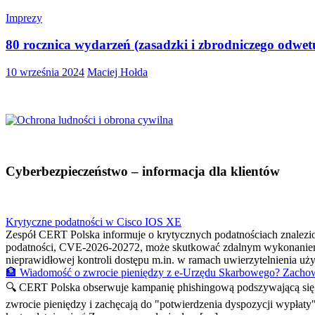
Imprezy
80 rocznica wydarzeń (zasadzki i zbrodniczego odwe
10 września 2024
Maciej Hołda
Cyberbezpieczeństwo – informacja dla klientów
Krytyczne podatności w Cisco IOS XE
Zespół CERT Polska informuje o krytycznych podatnościach znalez
podatności, CVE-2026-20272, może skutkować zdalnym wykonaniem
nieprawidłowej kontroli dostępu m.in. w ramach uwierzytelnienia 
🏦 Wiadomość o zwrocie pieniędzy z e-Urzędu Skarbowego? Zachow
🔍 CERT Polska obserwuje kampanię phishingową podszywającą się p
zwrocie pieniędzy i zachęcają do "potwierdzenia dyspozycji wypłaty