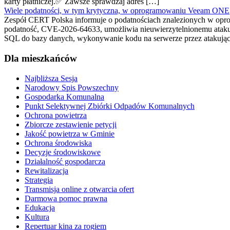
karty płatniczej.✅ Zawsze sprawdzaj adres […]
Wiele podatności, w tym krytyczna, w oprogramowaniu Veeam ONE
Zespół CERT Polska informuje o podatnościach znalezionych w opr
podatność, CVE-2026-64633, umożliwia nieuwierzytelnionemu atakują
SQL do bazy danych, wykonywanie kodu na serwerze przez atakują
Dla mieszkańców
Najbliższa Sesja
Narodowy Spis Powszechny
Gospodarka Komunalna
Punkt Selektywnej Zbiórki Odpadów Komunalnych
Ochrona powietrza
Zbiorcze zestawienie petycji
Jakość powietrza w Gminie
Ochrona środowiska
Decyzje środowiskowe
Działalność gospodarcza
Rewitalizacja
Strategia
Transmisja online z otwarcia ofert
Darmowa pomoc prawna
Edukacja
Kultura
Repertuar kina za rogiem