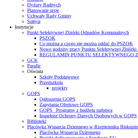
Dyżury Radnych
Planowane sesje
Uchwały Rady Gminy
Sołtysi
Instytucje
Punkt Selektywnej Zbiórki Odpadów Komunalnych
PSZOK
Co można a czego nie można oddać do PSZOK
Nowe godziny pracy Punktu Selektywnej Zbiór
REGULAMIN PUNKTU SELEKTYWNEGO 
GCK
Parafie
Oświata
Szkoły Podstawowe
Przedszkola
projekty
GOPS
Ogłoszenia GOPS
Zapytania Ofertowe GOPS
GOPS_ Programy z budżetu państwa
Inspektor Ochrony Danych Osobowych w GOPS
Biblioteki
Placówka Wsparcia Dziennego w Rzepienniku Biskupi
Placówka Wsparcia Dziennego
Projekt dofinansowany z Funduszy EU