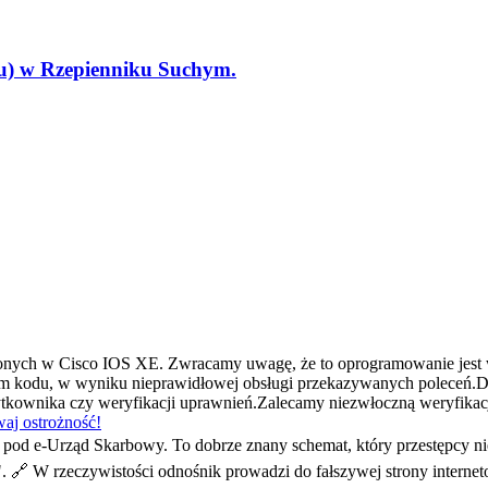
tu) w Rzepienniku Suchym.
ionych w Cisco IOS XE. Zwracamy uwagę, że to oprogramowanie jest
 kodu, w wyniku nieprawidłowej obsługi przekazywanych poleceń.D
użytkownika czy weryfikacji uprawnień.Zalecamy niezwłoczną weryfik
aj ostrożność!
od e-Urząd Skarbowy. To dobrze znany schemat, który przestępcy ni
". 🔗 W rzeczywistości odnośnik prowadzi do fałszywej strony interne