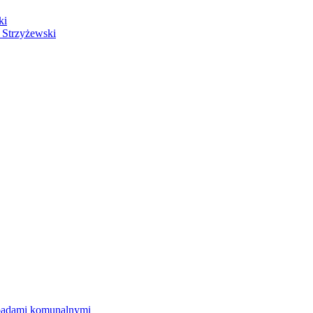
ki
 Strzyżewski
dpadami komunalnymi