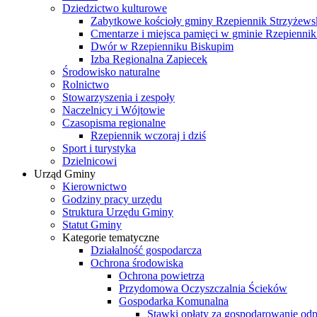
Dziedzictwo kulturowe
Zabytkowe kościoły gminy Rzepiennik Strzyżews
Cmentarze i miejsca pamięci w gminie Rzepiennik
Dwór w Rzepienniku Biskupim
Izba Regionalna Zapiecek
Środowisko naturalne
Rolnictwo
Stowarzyszenia i zespoły
Naczelnicy i Wójtowie
Czasopisma regionalne
Rzepiennik wczoraj i dziś
Sport i turystyka
Dzielnicowi
Urząd Gminy
Kierownictwo
Godziny pracy urzędu
Struktura Urzędu Gminy
Statut Gminy
Kategorie tematyczne
Działalność gospodarcza
Ochrona środowiska
Ochrona powietrza
Przydomowa Oczyszczalnia Ścieków
Gospodarka Komunalna
Stawki opłaty za gospodarowanie o