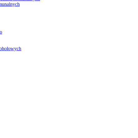
unalnych
o
koholowych