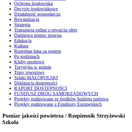
Ochrona środowiska
Decyzje środowiskowe
Działalność gospodarcza
Rewitalizacja
Strategia
Transmisja online z otwarcia ofert
Darmowa pomoc prawna
Edukacja
Kultura
Repertuar kina za rogiem
Po godzinach
Kluby sportowe
Turystyka w gminie
Trasy rowerowe
Szlaki MAŁOPOLSKI
Deklaracja dostępności
RAPORT DOSTĘPNOŚCI
FUNDUSZ DRÓG SAMORZĄDOWYCH
Projekty realizowane ze środków budżetu państwa
Projekty realizowane z Funduszy Europejskich
Pomiar jakości powietrza / Rzepiennik Strzyżewski
Szkoła