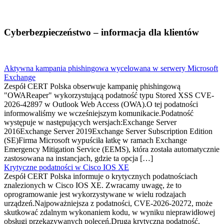
Cyberbezpieczeństwo – informacja dla klientów
Aktywna kampania phishingowa wycelowana w serwery Microsoft
Exchange
Zespół CERT Polska obserwuje kampanię phishingową
"OWAReaper" wykorzystującą podatność typu Stored XSS CVE-
2026-42897 w Outlook Web Access (OWA).O tej podatności
informowaliśmy we wcześniejszym komunikacie.Podatność
występuje w następujących wersjach:Exchange Server
2016Exchange Server 2019Exchange Server Subscription Edition
(SE)Firma Microsoft wypuściła łatkę w ramach Exchange
Emergency Mitigation Service (EEMS), która została automatycznie
zastosowana na instancjach, gdzie ta opcja […]
Krytyczne podatności w Cisco IOS XE
Zespół CERT Polska informuje o krytycznych podatnościach
znalezionych w Cisco IOS XE. Zwracamy uwagę, że to
oprogramowanie jest wykorzystywane w wielu rodzajach
urządzeń.Najpoważniejsza z podatności, CVE-2026-20272, może
skutkować zdalnym wykonaniem kodu, w wyniku nieprawidłowej
obsługi przekazywanych poleceń.Druga krytyczna podatność,