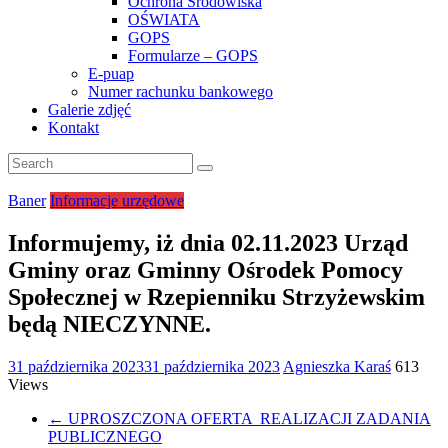
Ochrona Środowiska
OŚWIATA
GOPS
Formularze – GOPS
E-puap
Numer rachunku bankowego
Galerie zdjęć
Kontakt
Baner
Informacje urzędowe
Informujemy, iż dnia 02.11.2023 Urząd
Gminy oraz Gminny Ośrodek Pomocy
Społecznej w Rzepienniku Strzyżewskim
będą NIECZYNNE.
31 października 2023
31 października 2023
Agnieszka Karaś
613
Views
←
UPROSZCZONA OFERTA REALIZACJI ZADANIA
PUBLICZNEGO