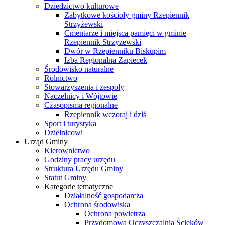
Dziedzictwo kulturowe
Zabytkowe kościoły gminy Rzepiennik
Strzyżewski
Cmentarze i miejsca pamięci w gminie
Rzepiennik Strzyżewski
Dwór w Rzepienniku Biskupim
Izba Regionalna Zapiecek
Środowisko naturalne
Rolnictwo
Stowarzyszenia i zespoły
Naczelnicy i Wójtowie
Czasopisma regionalne
Rzepiennik wczoraj i dziś
Sport i turystyka
Dzielnicowi
Urząd Gminy
Kierownictwo
Godziny pracy urzędu
Struktura Urzędu Gminy
Statut Gminy
Kategorie tematyczne
Działalność gospodarcza
Ochrona środowiska
Ochrona powietrza
Przydomowa Oczyszczalnia Ścieków