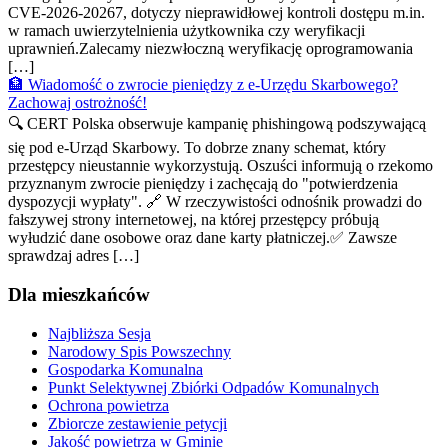
CVE-2026-20267, dotyczy nieprawidłowej kontroli dostępu m.in.
w ramach uwierzytelnienia użytkownika czy weryfikacji
uprawnień.Zalecamy niezwłoczną weryfikację oprogramowania
[…]
🏦 Wiadomość o zwrocie pieniędzy z e-Urzędu Skarbowego?
Zachowaj ostrożność!
🔍 CERT Polska obserwuje kampanię phishingową podszywającą
się pod e-Urząd Skarbowy. To dobrze znany schemat, który
przestępcy nieustannie wykorzystują. Oszuści informują o rzekomo
przyznanym zwrocie pieniędzy i zachęcają do "potwierdzenia
dyspozycji wypłaty". 🔗 W rzeczywistości odnośnik prowadzi do
fałszywej strony internetowej, na której przestępcy próbują
wyłudzić dane osobowe oraz dane karty płatniczej.✅ Zawsze
sprawdzaj adres […]
Dla mieszkańców
Najbliższa Sesja
Narodowy Spis Powszechny
Gospodarka Komunalna
Punkt Selektywnej Zbiórki Odpadów Komunalnych
Ochrona powietrza
Zbiorcze zestawienie petycji
Jakość powietrza w Gminie