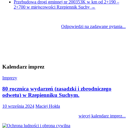
Przebudowa drogi gminnej nr 200353K w km od 2+190 –
2+700 w miejscowości Rzepiennik Suchy
→
Odpowiedzi na zadawane pytania...
Kalendarz imprez
Imprezy
80 rocznica wydarzeń (zasadzki i zbrodniczego
odwetu) w Rzepienniku Suchym.
10 września 2024
Maciej Hołda
więcej kalendarz imprez...