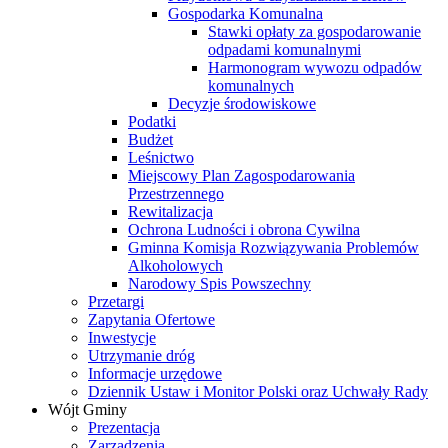
Gospodarka Komunalna
Stawki opłaty za gospodarowanie
odpadami komunalnymi
Harmonogram wywozu odpadów
komunalnych
Decyzje środowiskowe
Podatki
Budżet
Leśnictwo
Miejscowy Plan Zagospodarowania
Przestrzennego
Rewitalizacja
Ochrona Ludności i obrona Cywilna
Gminna Komisja Rozwiązywania Problemów
Alkoholowych
Narodowy Spis Powszechny
Przetargi
Zapytania Ofertowe
Inwestycje
Utrzymanie dróg
Informacje urzędowe
Dziennik Ustaw i Monitor Polski oraz Uchwały Rady
Wójt Gminy
Prezentacja
Zarządzenia