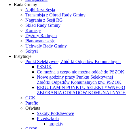
Rada Gminy
Najbliższa Sesja
Transmisja z Obrad Rady Gminy
Nagrania z Sesji RG
Skład Rady Gminy
Komisje
Dyżury Radnych
Planowane sesje
Uchwały Rady Gminy
Sołtysi
Instytucje
Punkt Selektywnej Zbiórki Odpadów Komunalnych
PSZOK
Co można a czego nie można oddać do PSZOK
Nowe godziny pracy Punktu Selektywnej
Zbiórki Odpadów Komunalnych tzw. PSZOK
REGULAMIN PUNKTU SELEKTYWNEGO
ZBIERANIA ODPADÓW KOMUNALNYCH
GCK
Parafie
Oświata
Szkoły Podstawowe
Przedszkola
projekty
GOPS