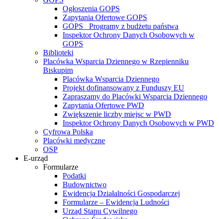
Ogłoszenia GOPS
Zapytania Ofertowe GOPS
GOPS_ Programy z budżetu państwa
Inspektor Ochrony Danych Osobowych w
GOPS
Biblioteki
Placówka Wsparcia Dziennego w Rzepienniku
Biskupim
Placówka Wsparcia Dziennego
Projekt dofinansowany z Funduszy EU
Zapraszamy do Placówki Wsparcia Dziennego
Zapytania Ofertowe PWD
Zwiększenie liczby miejsc w PWD
Inspektor Ochrony Danych Osobowych w PWD
Cyfrowa Polska
Placówki medyczne
OSP
E-urząd
Formularze
Podatki
Budownictwo
Ewidencja Działalności Gospodarczej
Formularze – Ewidencja Ludności
Urząd Stanu Cywilnego