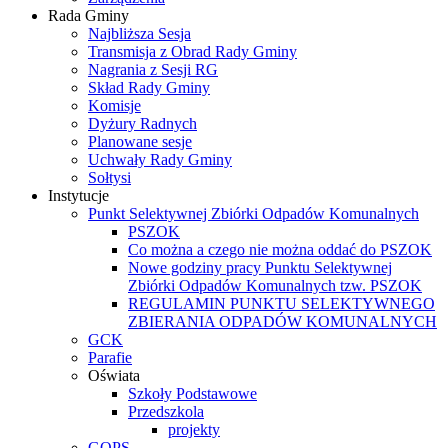
Rada Gminy
Najbliższa Sesja
Transmisja z Obrad Rady Gminy
Nagrania z Sesji RG
Skład Rady Gminy
Komisje
Dyżury Radnych
Planowane sesje
Uchwały Rady Gminy
Sołtysi
Instytucje
Punkt Selektywnej Zbiórki Odpadów Komunalnych
PSZOK
Co można a czego nie można oddać do PSZOK
Nowe godziny pracy Punktu Selektywnej
Zbiórki Odpadów Komunalnych tzw. PSZOK
REGULAMIN PUNKTU SELEKTYWNEGO
ZBIERANIA ODPADÓW KOMUNALNYCH
GCK
Parafie
Oświata
Szkoły Podstawowe
Przedszkola
projekty
GOPS