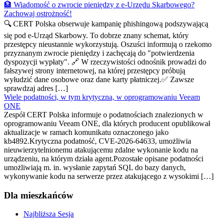
🏦 Wiadomość o zwrocie pieniędzy z e-Urzędu Skarbowego?
Zachowaj ostrożność!
🔍 CERT Polska obserwuje kampanię phishingową podszywającą
się pod e-Urząd Skarbowy. To dobrze znany schemat, który
przestępcy nieustannie wykorzystują. Oszuści informują o rzekomo
przyznanym zwrocie pieniędzy i zachęcają do "potwierdzenia
dyspozycji wypłaty". 🔗 W rzeczywistości odnośnik prowadzi do
fałszywej strony internetowej, na której przestępcy próbują
wyłudzić dane osobowe oraz dane karty płatniczej.✅ Zawsze
sprawdzaj adres […]
Wiele podatności, w tym krytyczna, w oprogramowaniu Veeam
ONE
Zespół CERT Polska informuje o podatnościach znalezionych w
oprogramowaniu Veeam ONE, dla których producent opublikował
aktualizacje w ramach komunikatu oznaczonego jako
kb4892.Krytyczna podatność, CVE-2026-64633, umożliwia
nieuwierzytelnionemu atakującemu zdalne wykonanie kodu na
urządzeniu, na którym działa agent.Pozostałe opisane podatności
umożliwiają m. in. wysłanie zapytań SQL do bazy danych,
wykonywanie kodu na serwerze przez atakującego z wysokimi […]
Dla mieszkańców
Najbliższa Sesja