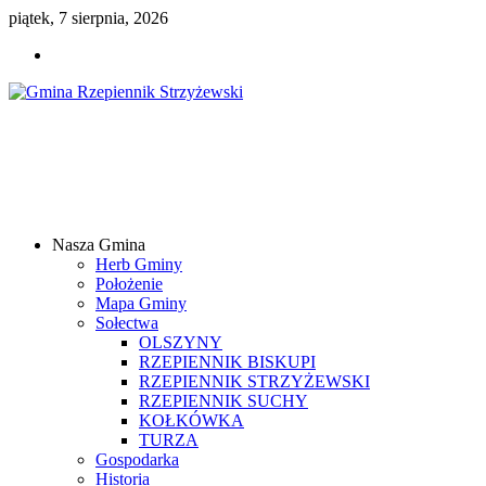
piątek, 7 sierpnia, 2026
Gmina
Rzepiennik
Strzyżewski
Nasza Gmina
Samorządowy
Herb Gminy
Portal
Położenie
Internetowy
Mapa Gminy
Sołectwa
OLSZYNY
RZEPIENNIK BISKUPI
RZEPIENNIK STRZYŻEWSKI
RZEPIENNIK SUCHY
KOŁKÓWKA
TURZA
Gospodarka
Historia