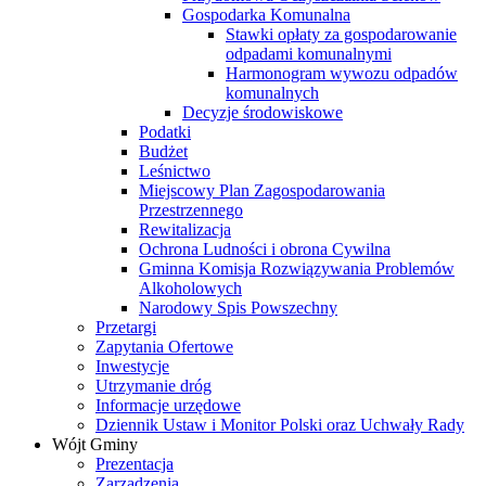
Gospodarka Komunalna
Stawki opłaty za gospodarowanie
odpadami komunalnymi
Harmonogram wywozu odpadów
komunalnych
Decyzje środowiskowe
Podatki
Budżet
Leśnictwo
Miejscowy Plan Zagospodarowania
Przestrzennego
Rewitalizacja
Ochrona Ludności i obrona Cywilna
Gminna Komisja Rozwiązywania Problemów
Alkoholowych
Narodowy Spis Powszechny
Przetargi
Zapytania Ofertowe
Inwestycje
Utrzymanie dróg
Informacje urzędowe
Dziennik Ustaw i Monitor Polski oraz Uchwały Rady
Wójt Gminy
Prezentacja
Zarządzenia