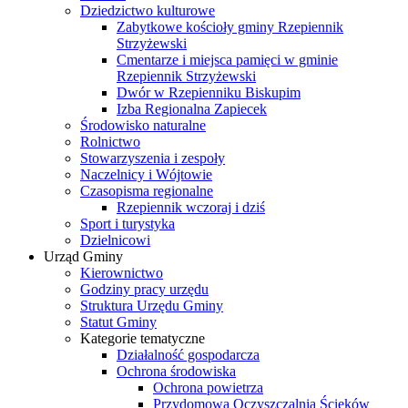
Dziedzictwo kulturowe
Zabytkowe kościoły gminy Rzepiennik
Strzyżewski
Cmentarze i miejsca pamięci w gminie
Rzepiennik Strzyżewski
Dwór w Rzepienniku Biskupim
Izba Regionalna Zapiecek
Środowisko naturalne
Rolnictwo
Stowarzyszenia i zespoły
Naczelnicy i Wójtowie
Czasopisma regionalne
Rzepiennik wczoraj i dziś
Sport i turystyka
Dzielnicowi
Urząd Gminy
Kierownictwo
Godziny pracy urzędu
Struktura Urzędu Gminy
Statut Gminy
Kategorie tematyczne
Działalność gospodarcza
Ochrona środowiska
Ochrona powietrza
Przydomowa Oczyszczalnia Ścieków