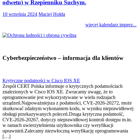
odwetu) w Rzepienniku Suchym.
10 września 2024
Maciej Hołda
więcej kalendarz imprez...
Cyberbezpieczeństwo – informacja dla klientów
Krytyczne podatności w Cisco IOS XE
Zespół CERT Polska informuje o krytycznych podatnościach
znalezionych w Cisco IOS XE. Zwracamy uwagę, że to
oprogramowanie jest wykorzystywane w wielu rodzajach
urządzeń.Najpoważniejsza z podatności, CVE-2026-20272, może
skutkować zdalnym wykonaniem kodu, w wyniku nieprawidłowej
obsługi przekazywanych poleceń.Druga krytyczna podatność,
CVE-2026-20267, dotyczy nieprawidłowej kontroli dostępu m.in.
w ramach uwierzytelnienia użytkownika czy weryfikacji
uprawnień.Zalecamy niezwłoczną weryfikację oprogramowania
[…]