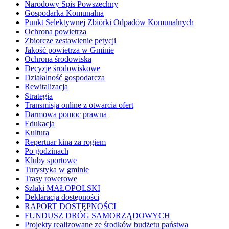
Narodowy Spis Powszechny
Gospodarka Komunalna
Punkt Selektywnej Zbiórki Odpadów Komunalnych
Ochrona powietrza
Zbiorcze zestawienie petycji
Jakość powietrza w Gminie
Ochrona środowiska
Decyzje środowiskowe
Działalność gospodarcza
Rewitalizacja
Strategia
Transmisja online z otwarcia ofert
Darmowa pomoc prawna
Edukacja
Kultura
Repertuar kina za rogiem
Po godzinach
Kluby sportowe
Turystyka w gminie
Trasy rowerowe
Szlaki MAŁOPOLSKI
Deklaracja dostępności
RAPORT DOSTĘPNOŚCI
FUNDUSZ DRÓG SAMORZĄDOWYCH
Projekty realizowane ze środków budżetu państwa