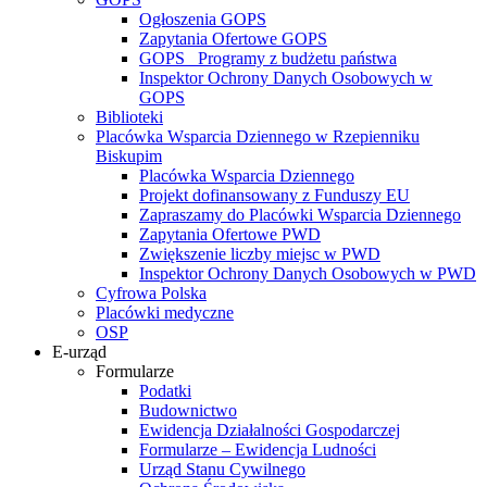
Ogłoszenia GOPS
Zapytania Ofertowe GOPS
GOPS_ Programy z budżetu państwa
Inspektor Ochrony Danych Osobowych w
GOPS
Biblioteki
Placówka Wsparcia Dziennego w Rzepienniku
Biskupim
Placówka Wsparcia Dziennego
Projekt dofinansowany z Funduszy EU
Zapraszamy do Placówki Wsparcia Dziennego
Zapytania Ofertowe PWD
Zwiększenie liczby miejsc w PWD
Inspektor Ochrony Danych Osobowych w PWD
Cyfrowa Polska
Placówki medyczne
OSP
E-urząd
Formularze
Podatki
Budownictwo
Ewidencja Działalności Gospodarczej
Formularze – Ewidencja Ludności
Urząd Stanu Cywilnego