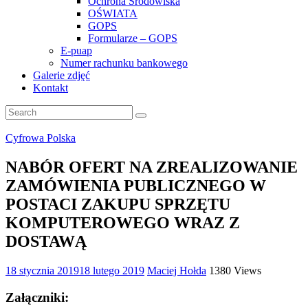
Ochrona Środowiska
OŚWIATA
GOPS
Formularze – GOPS
E-puap
Numer rachunku bankowego
Galerie zdjęć
Kontakt
Cyfrowa Polska
NABÓR OFERT NA ZREALIZOWANIE
ZAMÓWIENIA PUBLICZNEGO W
POSTACI ZAKUPU SPRZĘTU
KOMPUTEROWEGO WRAZ Z
DOSTAWĄ
18 stycznia 2019
18 lutego 2019
Maciej Hołda
1380 Views
Załączniki: