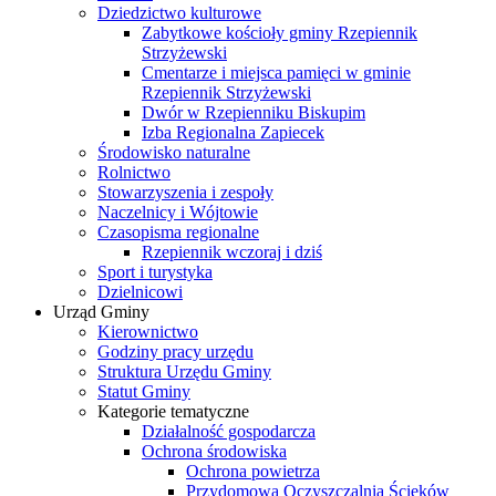
Dziedzictwo kulturowe
Zabytkowe kościoły gminy Rzepiennik
Strzyżewski
Cmentarze i miejsca pamięci w gminie
Rzepiennik Strzyżewski
Dwór w Rzepienniku Biskupim
Izba Regionalna Zapiecek
Środowisko naturalne
Rolnictwo
Stowarzyszenia i zespoły
Naczelnicy i Wójtowie
Czasopisma regionalne
Rzepiennik wczoraj i dziś
Sport i turystyka
Dzielnicowi
Urząd Gminy
Kierownictwo
Godziny pracy urzędu
Struktura Urzędu Gminy
Statut Gminy
Kategorie tematyczne
Działalność gospodarcza
Ochrona środowiska
Ochrona powietrza
Przydomowa Oczyszczalnia Ścieków