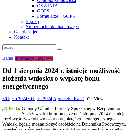
Ochrona Środowiska
OŚWIATA
GOPS
Formularze – GOPS
E-puap
Numer rachunku bankowego
Galerie zdjęć
Kontakt
Baner
Informacje urzędowe
Od 1 sierpnia 2024 r. istnieje możliwość
złożenia wniosku o wypłatę bonu
energetycznego
30 lipca 2024
30 lipca 2024
Agnieszka Karaś
572 Views
Gminny Ośrodek Pomocy Społecznej w Rzepienniku
Drukuj
Strzyżewskim informuje, że od 1 sierpnia 2024 r. istnieje
możliwość złożenia wniosku o wypłatę bonu energetycznego.
Wnioski będzie można złożyć osobiście na Dzienniku Podawczym,
przesłać za pośrednictwem Poczty Polskiej na adres Ośrodka albo