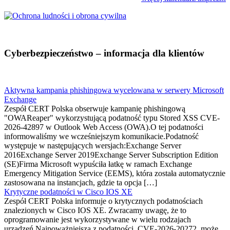
Cyberbezpieczeństwo – informacja dla klientów
Aktywna kampania phishingowa wycelowana w serwery Microsoft
Exchange
Zespół CERT Polska obserwuje kampanię phishingową
"OWAReaper" wykorzystującą podatność typu Stored XSS CVE-
2026-42897 w Outlook Web Access (OWA).O tej podatności
informowaliśmy we wcześniejszym komunikacie.Podatność
występuje w następujących wersjach:Exchange Server
2016Exchange Server 2019Exchange Server Subscription Edition
(SE)Firma Microsoft wypuściła łatkę w ramach Exchange
Emergency Mitigation Service (EEMS), która została automatycznie
zastosowana na instancjach, gdzie ta opcja […]
Krytyczne podatności w Cisco IOS XE
Zespół CERT Polska informuje o krytycznych podatnościach
znalezionych w Cisco IOS XE. Zwracamy uwagę, że to
oprogramowanie jest wykorzystywane w wielu rodzajach
urządzeń.Najpoważniejsza z podatności, CVE-2026-20272, może