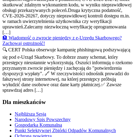
skutkować zdalnym wykonaniem kodu, w wyniku nieprawidłowej
obsługi przekazywanych poleceń.Druga krytyczna podatność,
CVE-2026-20267, dotyczy nieprawidłowej kontroli dostępu m.in.
w ramach uwierzytelnienia użytkownika czy weryfikacji
uprawnień.Zalecamy niezwłoczną weryfikację oprogramowania
[…]
🏦 Wiadomość o zwrocie pieniędzy z e-Urzędu Skarbowego?
Zachowaj ostrożność!
🔍 CERT Polska obserwuje kampanię phishingową podszywającą
się pod e-Urząd Skarbowy. To dobrze znany schemat, który
przestępcy nieustannie wykorzystują. Oszuści informują o rzekomo
przyznanym zwrocie pieniędzy i zachęcają do "potwierdzenia
dyspozycji wypłaty". 🔗 W rzeczywistości odnośnik prowadzi do
fałszywej strony internetowej, na której przestępcy próbują
wyłudzić dane osobowe oraz dane karty płatniczej.✅ Zawsze
sprawdzaj adres […]
Dla mieszkańców
Najbliższa Sesja
Narodowy Spis Powszechny
Gospodarka Komunalna
Punkt Selektywnej Zbiórki Odpadów Komunalnych
Ochrona powietrza