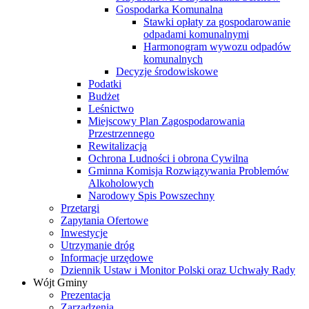
Gospodarka Komunalna
Stawki opłaty za gospodarowanie
odpadami komunalnymi
Harmonogram wywozu odpadów
komunalnych
Decyzje środowiskowe
Podatki
Budżet
Leśnictwo
Miejscowy Plan Zagospodarowania
Przestrzennego
Rewitalizacja
Ochrona Ludności i obrona Cywilna
Gminna Komisja Rozwiązywania Problemów
Alkoholowych
Narodowy Spis Powszechny
Przetargi
Zapytania Ofertowe
Inwestycje
Utrzymanie dróg
Informacje urzędowe
Dziennik Ustaw i Monitor Polski oraz Uchwały Rady
Wójt Gminy
Prezentacja
Zarządzenia