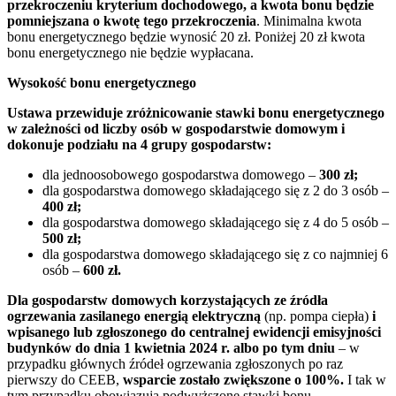
przekroczeniu kryterium dochodowego, a kwota bonu będzie
pomniejszana o kwotę tego przekroczenia
. Minimalna kwota
bonu energetycznego będzie wynosić 20 zł. Poniżej 20 zł kwota
bonu energetycznego nie będzie wypłacana.
Wysokość bonu energetycznego
Ustawa przewiduje zróżnicowanie stawki bonu energetycznego
w zależności od liczby osób w gospodarstwie domowym i
dokonuje podziału na 4 grupy gospodarstw:
dla jednoosobowego gospodarstwa domowego –
300 zł;
dla gospodarstwa domowego składającego się z 2 do 3 osób –
400 zł;
dla gospodarstwa domowego składającego się z 4 do 5 osób –
500 zł;
dla gospodarstwa domowego składającego się z co najmniej 6
osób –
600 zł.
Dla gospodarstw domowych korzystających ze źródła
ogrzewania zasilanego energią elektryczną
(np. pompa ciepła)
i
wpisanego lub zgłoszonego do centralnej ewidencji emisyjności
budynków do dnia 1 kwietnia 2024 r. albo po tym dniu
– w
przypadku głównych źródeł ogrzewania zgłoszonych po raz
pierwszy do CEEB,
wsparcie zostało zwiększone o 100%.
I tak w
tym przypadku obowiązują podwyższone stawki bonu