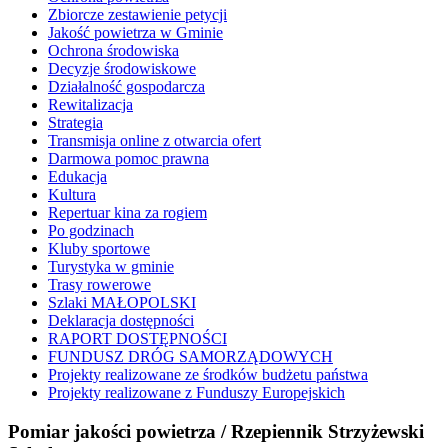
Zbiorcze zestawienie petycji
Jakość powietrza w Gminie
Ochrona środowiska
Decyzje środowiskowe
Działalność gospodarcza
Rewitalizacja
Strategia
Transmisja online z otwarcia ofert
Darmowa pomoc prawna
Edukacja
Kultura
Repertuar kina za rogiem
Po godzinach
Kluby sportowe
Turystyka w gminie
Trasy rowerowe
Szlaki MAŁOPOLSKI
Deklaracja dostępności
RAPORT DOSTĘPNOŚCI
FUNDUSZ DRÓG SAMORZĄDOWYCH
Projekty realizowane ze środków budżetu państwa
Projekty realizowane z Funduszy Europejskich
Pomiar jakości powietrza / Rzepiennik Strzyżewski