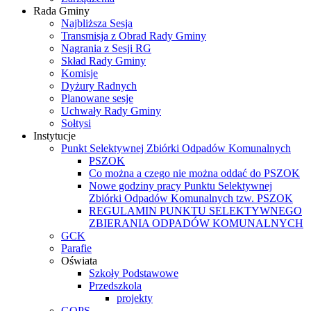
Rada Gminy
Najbliższa Sesja
Transmisja z Obrad Rady Gminy
Nagrania z Sesji RG
Skład Rady Gminy
Komisje
Dyżury Radnych
Planowane sesje
Uchwały Rady Gminy
Sołtysi
Instytucje
Punkt Selektywnej Zbiórki Odpadów Komunalnych
PSZOK
Co można a czego nie można oddać do PSZOK
Nowe godziny pracy Punktu Selektywnej
Zbiórki Odpadów Komunalnych tzw. PSZOK
REGULAMIN PUNKTU SELEKTYWNEGO
ZBIERANIA ODPADÓW KOMUNALNYCH
GCK
Parafie
Oświata
Szkoły Podstawowe
Przedszkola
projekty
GOPS