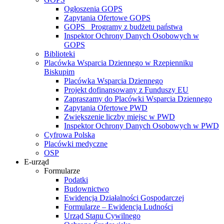
Ogłoszenia GOPS
Zapytania Ofertowe GOPS
GOPS_ Programy z budżetu państwa
Inspektor Ochrony Danych Osobowych w
GOPS
Biblioteki
Placówka Wsparcia Dziennego w Rzepienniku
Biskupim
Placówka Wsparcia Dziennego
Projekt dofinansowany z Funduszy EU
Zapraszamy do Placówki Wsparcia Dziennego
Zapytania Ofertowe PWD
Zwiększenie liczby miejsc w PWD
Inspektor Ochrony Danych Osobowych w PWD
Cyfrowa Polska
Placówki medyczne
OSP
E-urząd
Formularze
Podatki
Budownictwo
Ewidencja Działalności Gospodarczej
Formularze – Ewidencja Ludności
Urząd Stanu Cywilnego