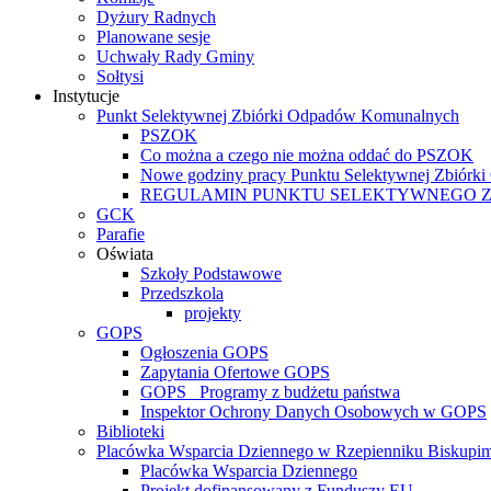
Dyżury Radnych
Planowane sesje
Uchwały Rady Gminy
Sołtysi
Instytucje
Punkt Selektywnej Zbiórki Odpadów Komunalnych
PSZOK
Co można a czego nie można oddać do PSZOK
Nowe godziny pracy Punktu Selektywnej Zbiór
REGULAMIN PUNKTU SELEKTYWNEGO 
GCK
Parafie
Oświata
Szkoły Podstawowe
Przedszkola
projekty
GOPS
Ogłoszenia GOPS
Zapytania Ofertowe GOPS
GOPS_ Programy z budżetu państwa
Inspektor Ochrony Danych Osobowych w GOPS
Biblioteki
Placówka Wsparcia Dziennego w Rzepienniku Biskupi
Placówka Wsparcia Dziennego
Projekt dofinansowany z Funduszy EU