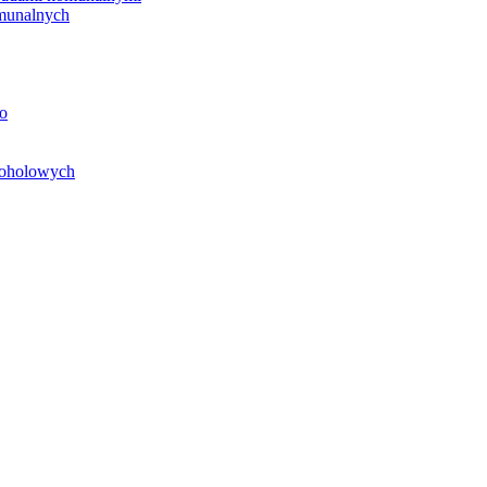
unalnych
o
koholowych