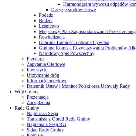
Harmonogram wywozu odpadów kom
Decyzje środowiskowe
Podatki
Budżet
Leśnictwo
Miejscowy Plan Zagospodarowania Przestrzenneg
Rewitalizacja
Ochrona Ludności i obrona Cywilna
Gminna Komisja Rozwiązywania Problemów Al
Narodowy Spis Powszechny
Przetargi
Zapytania Ofertowe
Inwestycje
Utrzymanie dróg
Informacje urzędowe
Dziennik Ustaw i Monitor Polski oraz Uchwały Rady
Wójt Gminy
Prezentacja
Zarządzenia
Rada Gminy
Najbliższa Sesja
Transmisja z Obrad Rady Gminy
Nagrania z Sesji RG
Skład Rady Gminy
Komisje