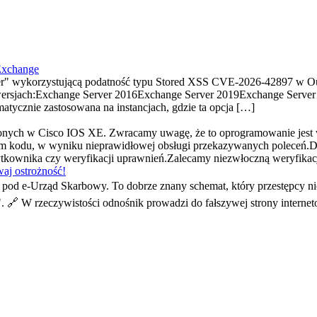
Exchange
" wykorzystującą podatność typu Stored XSS CVE-2026-42897 w Ou
ersjach:Exchange Server 2016Exchange Server 2019Exchange Server S
tycznie zastosowana na instancjach, gdzie ta opcja […]
ionych w Cisco IOS XE. Zwracamy uwagę, że to oprogramowanie jest
 kodu, w wyniku nieprawidłowej obsługi przekazywanych poleceń.D
użytkownika czy weryfikacji uprawnień.Zalecamy niezwłoczną weryfik
aj ostrożność!
od e-Urząd Skarbowy. To dobrze znany schemat, który przestępcy ni
". 🔗 W rzeczywistości odnośnik prowadzi do fałszywej strony interne