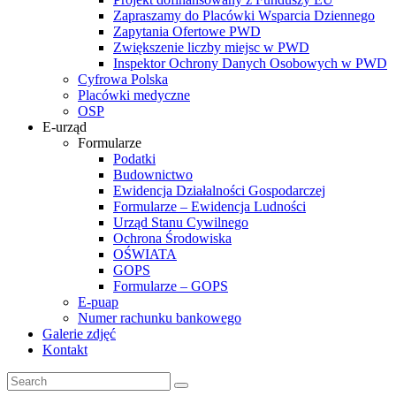
Zapraszamy do Placówki Wsparcia Dziennego
Zapytania Ofertowe PWD
Zwiększenie liczby miejsc w PWD
Inspektor Ochrony Danych Osobowych w PWD
Cyfrowa Polska
Placówki medyczne
OSP
E-urząd
Formularze
Podatki
Budownictwo
Ewidencja Działalności Gospodarczej
Formularze – Ewidencja Ludności
Urząd Stanu Cywilnego
Ochrona Środowiska
OŚWIATA
GOPS
Formularze – GOPS
E-puap
Numer rachunku bankowego
Galerie zdjęć
Kontakt