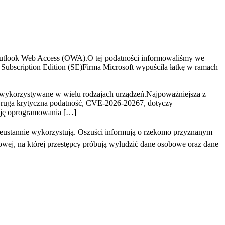
tlook Web Access (OWA).O tej podatności informowaliśmy we
ubscription Edition (SE)Firma Microsoft wypuściła łatkę w ramach
 wykorzystywane w wielu rodzajach urządzeń.Najpoważniejsza z
ruga krytyczna podatność, CVE-2026-20267, dotyczy
ację oprogramowania […]
eustannie wykorzystują. Oszuści informują o rzekomo przyznanym
towej, na której przestępcy próbują wyłudzić dane osobowe oraz dane