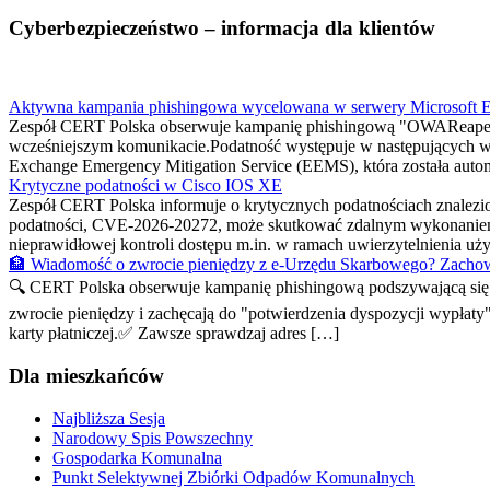
Cyberbezpieczeństwo – informacja dla klientów
Aktywna kampania phishingowa wycelowana w serwery Microsoft 
Zespół CERT Polska obserwuje kampanię phishingową "OWAReaper
wcześniejszym komunikacie.Podatność występuje w następujących w
Exchange Emergency Mitigation Service (EEMS), która została automa
Krytyczne podatności w Cisco IOS XE
Zespół CERT Polska informuje o krytycznych podatnościach znalez
podatności, CVE-2026-20272, może skutkować zdalnym wykonaniem
nieprawidłowej kontroli dostępu m.in. w ramach uwierzytelnienia 
🏦 Wiadomość o zwrocie pieniędzy z e-Urzędu Skarbowego? Zachow
🔍 CERT Polska obserwuje kampanię phishingową podszywającą się p
zwrocie pieniędzy i zachęcają do "potwierdzenia dyspozycji wypłaty
karty płatniczej.✅ Zawsze sprawdzaj adres […]
Dla mieszkańców
Najbliższa Sesja
Narodowy Spis Powszechny
Gospodarka Komunalna
Punkt Selektywnej Zbiórki Odpadów Komunalnych