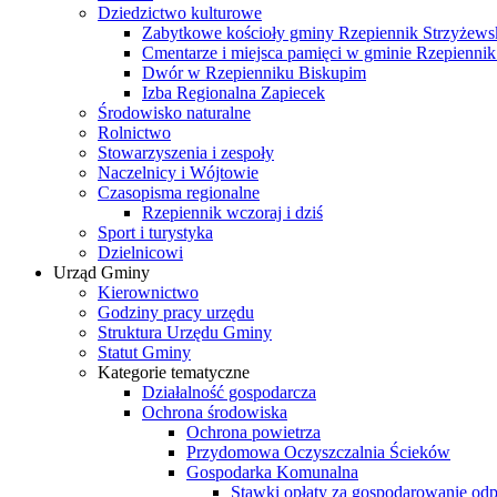
Dziedzictwo kulturowe
Zabytkowe kościoły gminy Rzepiennik Strzyżews
Cmentarze i miejsca pamięci w gminie Rzepiennik
Dwór w Rzepienniku Biskupim
Izba Regionalna Zapiecek
Środowisko naturalne
Rolnictwo
Stowarzyszenia i zespoły
Naczelnicy i Wójtowie
Czasopisma regionalne
Rzepiennik wczoraj i dziś
Sport i turystyka
Dzielnicowi
Urząd Gminy
Kierownictwo
Godziny pracy urzędu
Struktura Urzędu Gminy
Statut Gminy
Kategorie tematyczne
Działalność gospodarcza
Ochrona środowiska
Ochrona powietrza
Przydomowa Oczyszczalnia Ścieków
Gospodarka Komunalna
Stawki opłaty za gospodarowanie o