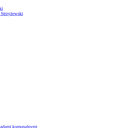
ki
 Strzyżewski
dpadami komunalnymi