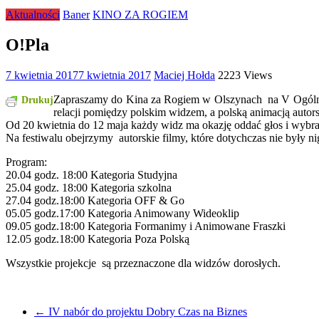
Aktualności
Baner
KINO ZA ROGIEM
O!Pla
7 kwietnia 2017
7 kwietnia 2017
Maciej Hołda
2223 Views
Zapraszamy do Kina za Rogiem w Olszynach na V Ogólno
Drukuj
relacji pomiędzy polskim widzem, a polską animacją autor
Od 20 kwietnia do 12 maja każdy widz ma okazję oddać głos i wybra
Na festiwalu obejrzymy autorskie filmy, które dotychczas nie były n
Program:
20.04 godz. 18:00 Kategoria Studyjna
25.04 godz. 18:00 Kategoria szkolna
27.04 godz.18:00 Kategoria OFF & Go
05.05 godz.17:00 Kategoria Animowany Wideoklip
09.05 godz.18:00 Kategoria Formanimy i Animowane Fraszki
12.05 godz.18:00 Kategoria Poza Polską
Wszystkie projekcje są przeznaczone dla widzów dorosłych.
←
IV nabór do projektu Dobry Czas na Biznes