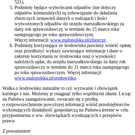
521).
Podmioty będące wytwórcami odpadów (nie dotyczy
odpadów komunalnych) są zobowiązane do składania
zbiorczych zestawień danych o rodzajach i ilości
wytworzonych odpadów do urzędu marszałkowskiego za
dany rok sprawozdawczy w terminie do 15 marca roku
następującego po roku sprawozdawczym.
Więcej informacji:
www.malopolska.pl/zbiorcze
.
Podmioty korzystające ze środowiska powinny wnieść opłatę
oraz przedłożyć wykazy zawierające informacje i dane o
zakresie korzystania ze środowiska oraz o wysokości
należnych opłat, do urzędu marszałkowskiego za dany rok
sprawozdawczy w terminie do 31 marca roku następującego
po roku sprawozdawczym. Więcej informacji:
www.malopolska.pl/srodowisko
.
Walka o środowisko naturalne to cel, wyzwanie i obowiązek
każdego z nas. Możemy je osiągnąć tylko wspólnymi siłami. Licząc
na Państwa zaangażowanie, zwracam się z prośbą
o rozpowszechnienie powyższej informacji wśród przedsiębiorców
wykonujących działalność gospodarczą na Państwa terenie w celu
przypomnienia o ww. obowiązkach wynikających z przepisów
prawa.
Z poważaniem