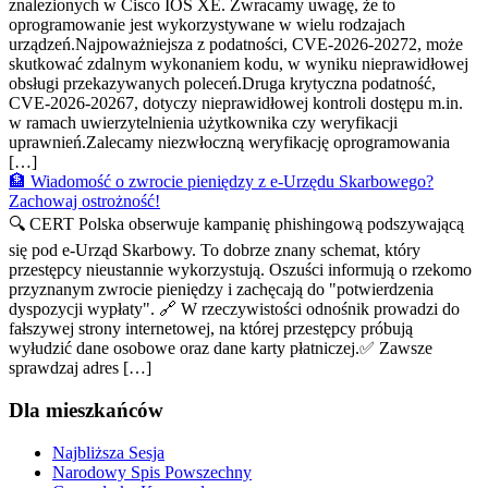
znalezionych w Cisco IOS XE. Zwracamy uwagę, że to
oprogramowanie jest wykorzystywane w wielu rodzajach
urządzeń.Najpoważniejsza z podatności, CVE-2026-20272, może
skutkować zdalnym wykonaniem kodu, w wyniku nieprawidłowej
obsługi przekazywanych poleceń.Druga krytyczna podatność,
CVE-2026-20267, dotyczy nieprawidłowej kontroli dostępu m.in.
w ramach uwierzytelnienia użytkownika czy weryfikacji
uprawnień.Zalecamy niezwłoczną weryfikację oprogramowania
[…]
🏦 Wiadomość o zwrocie pieniędzy z e-Urzędu Skarbowego?
Zachowaj ostrożność!
🔍 CERT Polska obserwuje kampanię phishingową podszywającą
się pod e-Urząd Skarbowy. To dobrze znany schemat, który
przestępcy nieustannie wykorzystują. Oszuści informują o rzekomo
przyznanym zwrocie pieniędzy i zachęcają do "potwierdzenia
dyspozycji wypłaty". 🔗 W rzeczywistości odnośnik prowadzi do
fałszywej strony internetowej, na której przestępcy próbują
wyłudzić dane osobowe oraz dane karty płatniczej.✅ Zawsze
sprawdzaj adres […]
Dla mieszkańców
Najbliższa Sesja
Narodowy Spis Powszechny