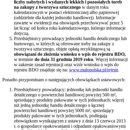
liczby nabytych i wydanych lekkich i pozostałych toreb
na zakupy z tworzywa sztucznego
w danym roku
kalendarzowym w postaci elektronicznej albo papierowej
(oddzielnie dla każdej jednostki handlowej). Informacje
zawarte w ewidencji ma obowiązek przechowywać przez 5
lat licząc od końca roku kalendarzowego, którego informacje
dotyczą.
Przedsiębiorcy prowadzący jednostki handlu detalicznego lub
hurtowego, w których są oferowane torby na zakupy z
tworzywa sztucznego, objęte opłatą recyklingową są
obowiązani do złożenia wniosku o wpis do rejestru BDO,
w terminie
do dnia 31 grudnia 2019 roku
. Więcej informacji
w zakresie zasad rejestracji oraz wzór wniosku o wpis do
rejestru BDO znajduje się na:
www.malopolska.pl/rejestr
.
Ponadto przypominam o następujących obowiązkach ustawowych:
Przedsiębiorcy prowadzący: jednostkę lub jednostki handlu
detalicznego o powierzchni handlowej powyżej 500 m²,
sprzedający produkty pakowane w tych jednostkach; więcej
niż jedną jednostkę handlu detalicznego o łącznej
powierzchni handlowej powyżej 5000 m², sprzedający
produkty pakowane w tych jednostkach, podlegają
obowiązkom wynikającym z ustawy z dnia 13 czerwca 2013
r. o gospodarce opakowaniami i odpadami opakowaniowymi