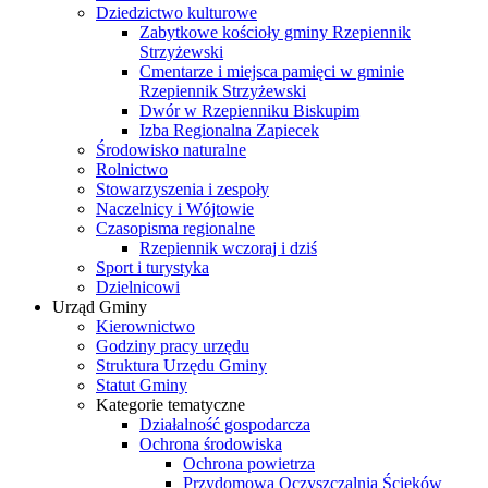
Dziedzictwo kulturowe
Zabytkowe kościoły gminy Rzepiennik
Strzyżewski
Cmentarze i miejsca pamięci w gminie
Rzepiennik Strzyżewski
Dwór w Rzepienniku Biskupim
Izba Regionalna Zapiecek
Środowisko naturalne
Rolnictwo
Stowarzyszenia i zespoły
Naczelnicy i Wójtowie
Czasopisma regionalne
Rzepiennik wczoraj i dziś
Sport i turystyka
Dzielnicowi
Urząd Gminy
Kierownictwo
Godziny pracy urzędu
Struktura Urzędu Gminy
Statut Gminy
Kategorie tematyczne
Działalność gospodarcza
Ochrona środowiska
Ochrona powietrza
Przydomowa Oczyszczalnia Ścieków