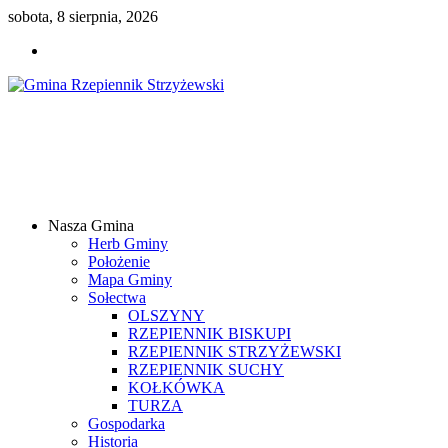
sobota, 8 sierpnia, 2026
Gmina
Rzepiennik
Strzyżewski
Nasza Gmina
Samorządowy
Herb Gminy
Portal
Położenie
Internetowy
Mapa Gminy
Sołectwa
OLSZYNY
RZEPIENNIK BISKUPI
RZEPIENNIK STRZYŻEWSKI
RZEPIENNIK SUCHY
KOŁKÓWKA
TURZA
Gospodarka
Historia