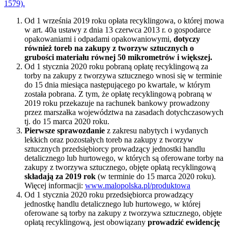
1579).
Od 1 września 2019 roku opłata recyklingowa, o której mowa
w art. 40a ustawy z dnia 13 czerwca 2013 r. o gospodarce
opakowaniami i odpadami opakowaniowymi,
dotyczy
również toreb na zakupy z tworzyw sztucznych o
grubości materiału równej 50 mikrometrów i większej.
Od 1 stycznia 2020 roku pobraną opłatę recyklingową za
torby na zakupy z tworzywa sztucznego wnosi się w terminie
do 15 dnia miesiąca następującego po kwartale, w którym
została pobrana. Z tym, że opłatę recyklingową pobraną w
2019 roku przekazuje na rachunek bankowy prowadzony
przez marszałka województwa na zasadach dotychczasowych
tj. do 15 marca 2020 roku.
Pierwsze sprawozdanie
z zakresu nabytych i wydanych
lekkich oraz pozostałych toreb na zakupy z tworzyw
sztucznych przedsiębiorcy prowadzący jednostki handlu
detalicznego lub hurtowego, w których są oferowane torby na
zakupy z tworzywa sztucznego, objęte opłatą recyklingową
składają za 2019 rok
(w terminie do 15 marca 2020 roku).
Więcej informacji:
www.malopolska.pl/produktowa
Od 1 stycznia 2020 roku przedsiębiorca prowadzący
jednostkę handlu detalicznego lub hurtowego, w której
oferowane są torby na zakupy z tworzywa sztucznego, objęte
opłatą recyklingową, jest obowiązany
prowadzić ewidencję