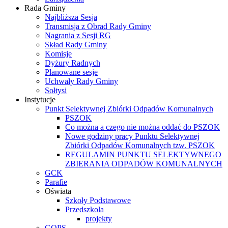
Rada Gminy
Najbliższa Sesja
Transmisja z Obrad Rady Gminy
Nagrania z Sesji RG
Skład Rady Gminy
Komisje
Dyżury Radnych
Planowane sesje
Uchwały Rady Gminy
Sołtysi
Instytucje
Punkt Selektywnej Zbiórki Odpadów Komunalnych
PSZOK
Co można a czego nie można oddać do PSZOK
Nowe godziny pracy Punktu Selektywnej
Zbiórki Odpadów Komunalnych tzw. PSZOK
REGULAMIN PUNKTU SELEKTYWNEGO
ZBIERANIA ODPADÓW KOMUNALNYCH
GCK
Parafie
Oświata
Szkoły Podstawowe
Przedszkola
projekty
GOPS