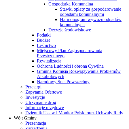
Gospodarka Komunalna
Stawki opłaty za gospodarowanie
odpadami komunalnymi
Harmonogram wywozu odpadów
komunalnych
Decyzje środowiskowe
Podatki
Budżet
Leśnictwo
Miejscowy Plan Zagospodarowania
Przestrzennego
Rewitalizacja
Ochrona Ludności i obrona Cywilna
Gminna Komisja Rozwiązywania Problemów
Alkoholowych
Narodowy Spis Powszechny
Przetargi
Zapytania Ofertowe
Inwestycje
Utrzymanie dróg
Informacje urzędowe
Dziennik Ustaw i Monitor Polski oraz Uchwały Rady
Wójt Gminy
Prezentacja
Zarządzenia