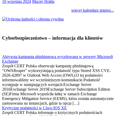
10 września 2024
Maciej Hołda
więcej kalendarz imprez...
Cyberbezpieczeństwo – informacja dla klientów
Aktywna kampania phishingowa wycelowana w serwery Microsoft
Exchange
Zespół CERT Polska obserwuje kampanię phishingową
"OWAReaper" wykorzystującą podatność typu Stored XSS CVE-
2026-42897 w Outlook Web Access (OWA).O tej podatności
informowaliśmy we wcześniejszym komunikacie.Podatność
występuje w następujących wersjach:Exchange Server
2016Exchange Server 2019Exchange Server Subscription Edition
(SE)Firma Microsoft wypuściła łatkę w ramach Exchange
Emergency Mitigation Service (EEMS), która została automatycznie
zastosowana na instancjach, gdzie ta opcja […]
Krytyczne podatności w Cisco IOS XE
Zespół CERT Polska informuje o krytycznych podatnościach