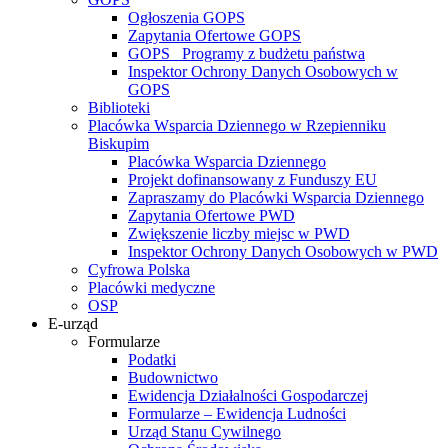
Ogłoszenia GOPS
Zapytania Ofertowe GOPS
GOPS_ Programy z budżetu państwa
Inspektor Ochrony Danych Osobowych w
GOPS
Biblioteki
Placówka Wsparcia Dziennego w Rzepienniku
Biskupim
Placówka Wsparcia Dziennego
Projekt dofinansowany z Funduszy EU
Zapraszamy do Placówki Wsparcia Dziennego
Zapytania Ofertowe PWD
Zwiększenie liczby miejsc w PWD
Inspektor Ochrony Danych Osobowych w PWD
Cyfrowa Polska
Placówki medyczne
OSP
E-urząd
Formularze
Podatki
Budownictwo
Ewidencja Działalności Gospodarczej
Formularze – Ewidencja Ludności
Urząd Stanu Cywilnego