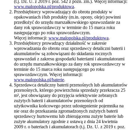
(t.j. Dz. U. z 2019 r. poz. 542 z późn. zm.). Więcej informacji:
www.malopolska.pl/produktowa
.
Przedsiębiorcy wprowadzający do obrotu produkty w
opakowaniach i/lub produkty (m.in. opony, oleje) powinni
przedłożyć do urzędu marszałkowskiego sprawozdanie za
dany rok sprawozdawczy w terminie do 15 marca roku
następującego po roku sprawozdawczym.
Więcej informacji:
www.malopolska.pl/produktowa
.
Przedsiębiorcy prowadzący działalność w zakresie
wprowadzania do obrotu oraz sprzedawcy detaliczni baterii i
akumulatorów są zobowiązani do składania rocznych
sprawozdań z zakresu gospodarki bateriami i akumulatorami
do urzędu marszałkowskiego za dany rok sprawozdawczy w
terminie do 15 marca roku następującego po roku
sprawozdawczym. Więcej informacji:
www.malopolska.pl/baterie
.
Sprzedawca detaliczny baterii przenośnych lub akumulatorów
przenośnych, którego powierzchnia sprzedaży przekracza 25
m², jest obowiązany do przyjęcia selektywnie zebranych
zużytych baterii i akumulatorów przenośnych od
użytkownika końcowego przez udostępnienie pojemnika na
nie oraz do przekazania zgromadzonych zużytych baterii
sprzedawcy hurtowemu lub zbierającemu zużyte baterie lub
zużyte akumulatory zgodnie z ustawą z dnia 24 kwietnia
2009 r. o bateriach i akumulatorach (t.j. Dz. U. z 2019 r. poz.