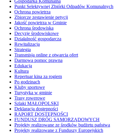
Gospodarka Komunalna
Punkt Selektywnej Zbiórki Odpadów Komunalnych
Ochrona powietrza
Zbiorcze zestawienie petycji
Jakość powietrza w Gminie
Ochrona środowiska
Decyzje środowiskowe
Działalność gospodarcza
Rewitalizacja
Strategia
Transmisja online z otwarcia ofert
Darmowa pomoc prawna
Edukacja
Kultura
Repertuar kina za rogiem
Po godzinach
Kluby sportowe
Turystyka w gminie
Trasy rowerowe
Szlaki MAŁOPOLSKI
Deklaracja dostępności
RAPORT DOSTĘPNOŚCI
FUNDUSZ DRÓG SAMORZĄDOWYCH
Projekty realizowane ze środków budżetu państwa
Projekty realizowane z Funduszy Europejskich