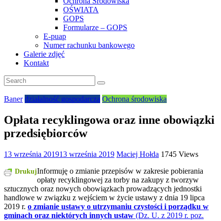
Ochrona Środowiska
OŚWIATA
GOPS
Formularze – GOPS
E-puap
Numer rachunku bankowego
Galerie zdjęć
Kontakt
Baner
działalność gospodarcza
Ochrona środowiska
Opłata recyklingowa oraz inne obowiązki
przedsiębiorców
13 września 2019
13 września 2019
Maciej Hołda
1745 Views
Informuję o zmianie przepisów w zakresie pobierania
Drukuj
opłaty recyklingowej za torby na zakupy z tworzyw
sztucznych oraz nowych obowiązkach prowadzących jednostki
handlowe w związku z wejściem w życie ustawy z dnia 19 lipca
2019 r.
o zmianie ustawy o utrzymaniu czystości i porządku w
gminach oraz niektórych innych ustaw
(Dz. U. z 2019 r. poz.