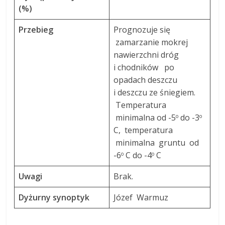
(%)
Przebieg
Prognozuje się
zamarzanie mokrej
nawierzchni dróg
i chodników po
opadach deszczu
i deszczu ze śniegiem.
Temperatura
minimalna od -5
do -3
o
o
C, temperatura
minimalna gruntu od
-6
C do -4
C
o
o
Uwagi
Brak.
Dyżurny synoptyk
Józef Warmuz