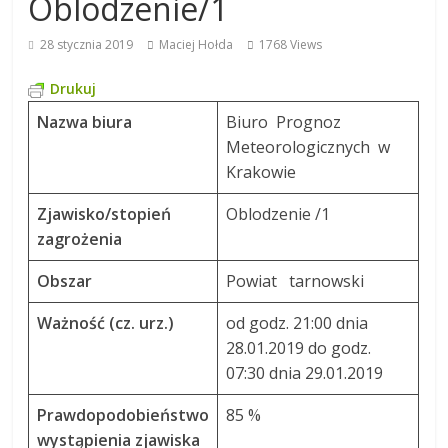
Oblodzenie/1
28 stycznia 2019
Maciej Hołda
1768 Views
Drukuj
Nazwa biura
Biuro Prognoz
Meteorologicznych w
Krakowie
Zjawisko/stopień
Oblodzenie /1
zagrożenia
Obszar
Powiat tarnowski
Ważność (cz. urz.)
od godz. 21:00 dnia
28.01.2019 do godz.
07:30 dnia 29.01.2019
Prawdopodobieństwo
85 %
wystąpienia zjawiska