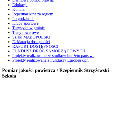
Darmowa pomoc prawna
Edukacja
Kultura
Repertuar kina za rogiem
Po godzinach
Kluby sportowe
Turystyka w gminie
Trasy rowerowe
Szlaki MAŁOPOLSKI
Deklaracja dostępności
RAPORT DOSTĘPNOŚCI
FUNDUSZ DRÓG SAMORZĄDOWYCH
Projekty realizowane ze środków budżetu państwa
Projekty realizowane z Funduszy Europejskich
Pomiar jakości powietrza / Rzepiennik Strzyżewski
Szkoła