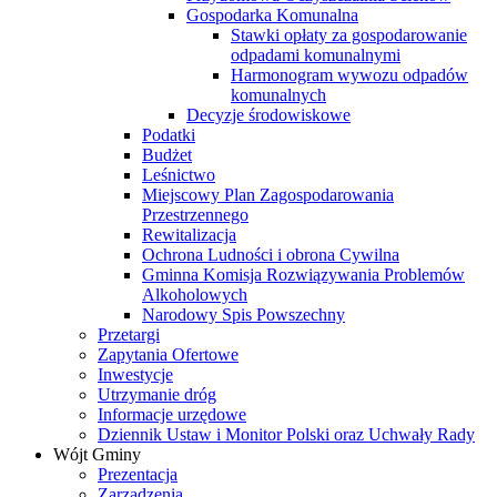
Gospodarka Komunalna
Stawki opłaty za gospodarowanie
odpadami komunalnymi
Harmonogram wywozu odpadów
komunalnych
Decyzje środowiskowe
Podatki
Budżet
Leśnictwo
Miejscowy Plan Zagospodarowania
Przestrzennego
Rewitalizacja
Ochrona Ludności i obrona Cywilna
Gminna Komisja Rozwiązywania Problemów
Alkoholowych
Narodowy Spis Powszechny
Przetargi
Zapytania Ofertowe
Inwestycje
Utrzymanie dróg
Informacje urzędowe
Dziennik Ustaw i Monitor Polski oraz Uchwały Rady
Wójt Gminy
Prezentacja
Zarządzenia