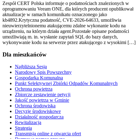
Zespół CERT Polska informuje o podatnościach znalezionych w
oprogramowaniu Veeam ONE, dla których producent opublikował
aktualizacje w ramach komunikatu oznaczonego jako
kb4892.Krytyczna podatność, CVE-2026-64633, umożliwia
nieuwierzytelnionemu atakującemu zdalne wykonanie kodu na
urządzeniu, na którym działa agent.Pozostałe opisane podatności
umożliwiają m. in. wysłanie zapytań SQL do bazy danych,
wykonywanie kodu na serwerze przez atakującego z wysokimi […]
Dla mieszkańców
Najbliższa Sesja
Narodowy Spis Powszechny
Gospodarka Komunalna
Punkt Selektywnej Zbiórki Odpadów Komunalnych
Ochrona powietrza
Zbiorcze zestawienie petycji
Jakość powietrza w Gminie
Ochrona środowiska
Decyzje środowiskowe
Działalność gospodarcza
Rewitalizacja
Strategia
Transmisja online z otwarcia ofert