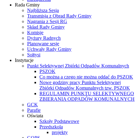
Rada Gminy
Najbliższa Sesja
Transmisja z Obrad Rady Gminy
Nagrania z Sesji RG
Skład Rady Gminy
Komisje
Dyżury Radnych
Planowane sesje
Uchwały Rady Gminy
Sołtysi
Instytucje
Punkt Selektywnej Zbiórki Odpadów Komunalnych
PSZOK
Co można a czego nie można oddać do PSZOK
Nowe godziny pracy Punktu Selektywnej
Zbiórki Odpadów Komunalnych tzw. PSZOK
REGULAMIN PUNKTU SELEKTYWNEGO
ZBIERANIA ODPADÓW KOMUNALNYCH
GCK
Parafie
Oświata
Szkoły Podstawowe
Przedszkola
projekty
GOPS