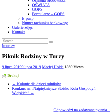
Ochrona Środowiska
OŚWIATA
GOPS
Formularze – GOPS
E-puap
Numer rachunku bankowego
Galerie zdjęć
Kontakt
Imprezy
Piknik Rodziny w Turzy
9 lipca 2019
9 lipca 2019
Maciej Hołda
1869 Views
Drukuj
←
Kolonie dla dzieci rolników
Konkurs na „Najpiękniejsze Stoisko Koła Gospodyń
Wiejskich”
→
Odpowiedzi na zadawane pytania...