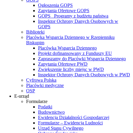
Ogłoszenia GOPS
Zapytania Ofertowe GOPS
GOPS_ Programy z budżetu państwa
Inspektor Ochrony Danych Osobowych w
GOPS
Biblioteki
Placówka Wsparcia Dziennego w Rzepienniku
Biskupim
Placówka Wsparcia Dziennego
Projekt dofinansowany z Funduszy EU
Zapraszamy do Placówki Wsparcia Dziennego
Zapytania Ofertowe PWD
Zwiększenie liczby miejsc w PWD
Inspektor Ochrony Danych Osobowych w PWD
Cyfrowa Polska
Placówki medyczne
OSP
E-urząd
Formularze
Podatki
Budownictwo
Ewidencja Działalności Gospodarczej
Formularze – Ewidencja Ludności
Urząd Stanu Cywilnego