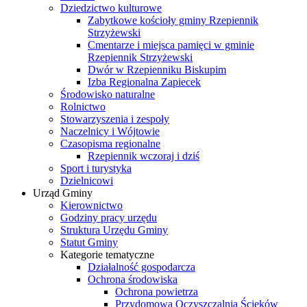
Dziedzictwo kulturowe
Zabytkowe kościoły gminy Rzepiennik
Strzyżewski
Cmentarze i miejsca pamięci w gminie
Rzepiennik Strzyżewski
Dwór w Rzepienniku Biskupim
Izba Regionalna Zapiecek
Środowisko naturalne
Rolnictwo
Stowarzyszenia i zespoły
Naczelnicy i Wójtowie
Czasopisma regionalne
Rzepiennik wczoraj i dziś
Sport i turystyka
Dzielnicowi
Urząd Gminy
Kierownictwo
Godziny pracy urzędu
Struktura Urzędu Gminy
Statut Gminy
Kategorie tematyczne
Działalność gospodarcza
Ochrona środowiska
Ochrona powietrza
Przydomowa Oczyszczalnia Ścieków