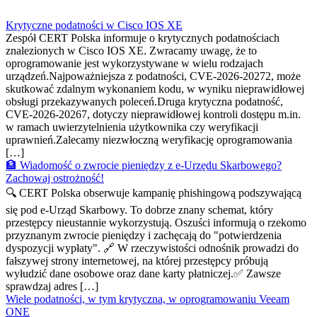
Krytyczne podatności w Cisco IOS XE
Zespół CERT Polska informuje o krytycznych podatnościach
znalezionych w Cisco IOS XE. Zwracamy uwagę, że to
oprogramowanie jest wykorzystywane w wielu rodzajach
urządzeń.Najpoważniejsza z podatności, CVE-2026-20272, może
skutkować zdalnym wykonaniem kodu, w wyniku nieprawidłowej
obsługi przekazywanych poleceń.Druga krytyczna podatność,
CVE-2026-20267, dotyczy nieprawidłowej kontroli dostępu m.in.
w ramach uwierzytelnienia użytkownika czy weryfikacji
uprawnień.Zalecamy niezwłoczną weryfikację oprogramowania
[…]
🏦 Wiadomość o zwrocie pieniędzy z e-Urzędu Skarbowego?
Zachowaj ostrożność!
🔍 CERT Polska obserwuje kampanię phishingową podszywającą
się pod e-Urząd Skarbowy. To dobrze znany schemat, który
przestępcy nieustannie wykorzystują. Oszuści informują o rzekomo
przyznanym zwrocie pieniędzy i zachęcają do "potwierdzenia
dyspozycji wypłaty". 🔗 W rzeczywistości odnośnik prowadzi do
fałszywej strony internetowej, na której przestępcy próbują
wyłudzić dane osobowe oraz dane karty płatniczej.✅ Zawsze
sprawdzaj adres […]
Wiele podatności, w tym krytyczna, w oprogramowaniu Veeam
ONE