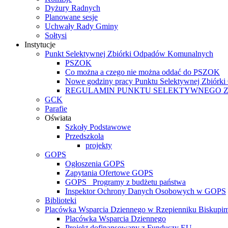
Dyżury Radnych
Planowane sesje
Uchwały Rady Gminy
Sołtysi
Instytucje
Punkt Selektywnej Zbiórki Odpadów Komunalnych
PSZOK
Co można a czego nie można oddać do PSZOK
Nowe godziny pracy Punktu Selektywnej Zbiór
REGULAMIN PUNKTU SELEKTYWNEGO 
GCK
Parafie
Oświata
Szkoły Podstawowe
Przedszkola
projekty
GOPS
Ogłoszenia GOPS
Zapytania Ofertowe GOPS
GOPS_ Programy z budżetu państwa
Inspektor Ochrony Danych Osobowych w GOPS
Biblioteki
Placówka Wsparcia Dziennego w Rzepienniku Biskupi
Placówka Wsparcia Dziennego
Projekt dofinansowany z Funduszy EU