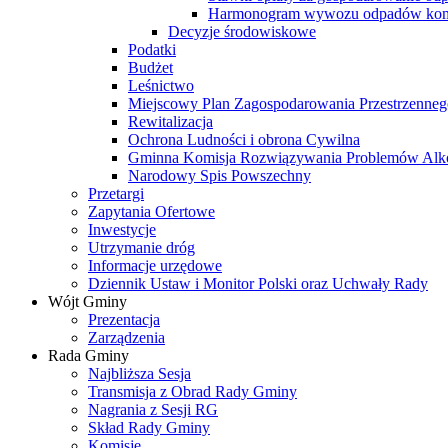
Harmonogram wywozu odpadów kom
Decyzje środowiskowe
Podatki
Budżet
Leśnictwo
Miejscowy Plan Zagospodarowania Przestrzenneg
Rewitalizacja
Ochrona Ludności i obrona Cywilna
Gminna Komisja Rozwiązywania Problemów Al
Narodowy Spis Powszechny
Przetargi
Zapytania Ofertowe
Inwestycje
Utrzymanie dróg
Informacje urzędowe
Dziennik Ustaw i Monitor Polski oraz Uchwały Rady
Wójt Gminy
Prezentacja
Zarządzenia
Rada Gminy
Najbliższa Sesja
Transmisja z Obrad Rady Gminy
Nagrania z Sesji RG
Skład Rady Gminy
Komisje