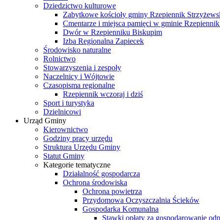
Dziedzictwo kulturowe
Zabytkowe kościoły gminy Rzepiennik Strzyżews
Cmentarze i miejsca pamięci w gminie Rzepiennik
Dwór w Rzepienniku Biskupim
Izba Regionalna Zapiecek
Środowisko naturalne
Rolnictwo
Stowarzyszenia i zespoły
Naczelnicy i Wójtowie
Czasopisma regionalne
Rzepiennik wczoraj i dziś
Sport i turystyka
Dzielnicowi
Urząd Gminy
Kierownictwo
Godziny pracy urzędu
Struktura Urzędu Gminy
Statut Gminy
Kategorie tematyczne
Działalność gospodarcza
Ochrona środowiska
Ochrona powietrza
Przydomowa Oczyszczalnia Ścieków
Gospodarka Komunalna
Stawki opłaty za gospodarowanie o