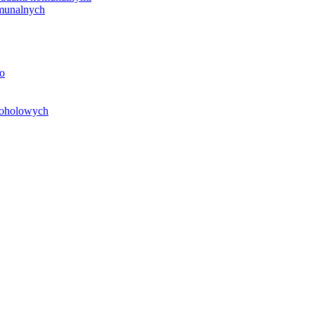
unalnych
o
koholowych