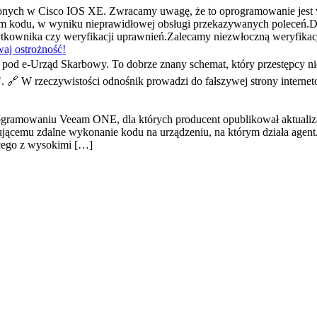
ionych w Cisco IOS XE. Zwracamy uwagę, że to oprogramowanie jest
 kodu, w wyniku nieprawidłowej obsługi przekazywanych poleceń.D
użytkownika czy weryfikacji uprawnień.Zalecamy niezwłoczną weryfik
aj ostrożność!
od e-Urząd Skarbowy. To dobrze znany schemat, który przestępcy ni
". 🔗 W rzeczywistości odnośnik prowadzi do fałszywej strony interne
ogramowaniu Veeam ONE, dla których producent opublikował aktuali
cemu zdalne wykonanie kodu na urządzeniu, na którym działa agent.P
cego z wysokimi […]