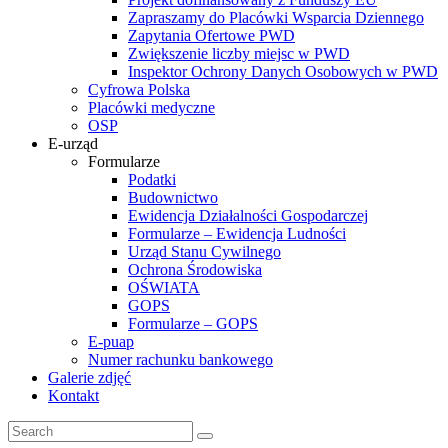
Zapraszamy do Placówki Wsparcia Dziennego
Zapytania Ofertowe PWD
Zwiększenie liczby miejsc w PWD
Inspektor Ochrony Danych Osobowych w PWD
Cyfrowa Polska
Placówki medyczne
OSP
E-urząd
Formularze
Podatki
Budownictwo
Ewidencja Działalności Gospodarczej
Formularze – Ewidencja Ludności
Urząd Stanu Cywilnego
Ochrona Środowiska
OŚWIATA
GOPS
Formularze – GOPS
E-puap
Numer rachunku bankowego
Galerie zdjęć
Kontakt