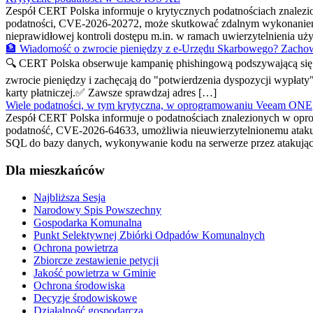
Zespół CERT Polska informuje o krytycznych podatnościach znalez
podatności, CVE-2026-20272, może skutkować zdalnym wykonaniem
nieprawidłowej kontroli dostępu m.in. w ramach uwierzytelnienia 
🏦 Wiadomość o zwrocie pieniędzy z e-Urzędu Skarbowego? Zachow
🔍 CERT Polska obserwuje kampanię phishingową podszywającą się p
zwrocie pieniędzy i zachęcają do "potwierdzenia dyspozycji wypłaty
karty płatniczej.✅ Zawsze sprawdzaj adres […]
Wiele podatności, w tym krytyczna, w oprogramowaniu Veeam ONE
Zespół CERT Polska informuje o podatnościach znalezionych w opr
podatność, CVE-2026-64633, umożliwia nieuwierzytelnionemu atakują
SQL do bazy danych, wykonywanie kodu na serwerze przez atakują
Dla mieszkańców
Najbliższa Sesja
Narodowy Spis Powszechny
Gospodarka Komunalna
Punkt Selektywnej Zbiórki Odpadów Komunalnych
Ochrona powietrza
Zbiorcze zestawienie petycji
Jakość powietrza w Gminie
Ochrona środowiska
Decyzje środowiskowe
Działalność gospodarcza