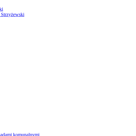
ki
 Strzyżewski
dpadami komunalnymi