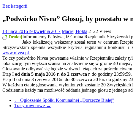
Bez kategorii
„Podwórko Nivea” Głosuj, by powstało w 
13 lipca 2016
19 kwietnia 2017
Maciej Hołda
2122 Views
Informujemy Państwa, iż Gmina Rzepiennik Strzyżewski p
Drukuj
Jako lokalizację wskazany został teren w centrum Rzepi
Strzyżewskim spełniła wszystkie kryteria regulaminu konkursu i
www.nivea.pl.
To czy podwórko Nivea powstanie właśnie w Rzepienniku zależy ty
lokalizację tym większa szansa na znalezienie się w gronie 40 miejs
Głosowanie odbywać się będzie w dwóch etapach za pośrednictwem 
Etap I
od dnia 5 maja 2016 r. do 2 czerwca
r. do godziny 23:59:59.
Etap II od dnia 3 czerwca 2016r. do 30 czerwca 2016r. do godziny 23
W każdym etapie głosowania wyłonionych zostanie 20 Zwycięskich L
Codziennie każdy ma możliwość oddania jednego głosu z jednego adr
←
Ogłoszenie Spółki Komunalnej „Dorzecze Białej”
Trasy rowerowe
→