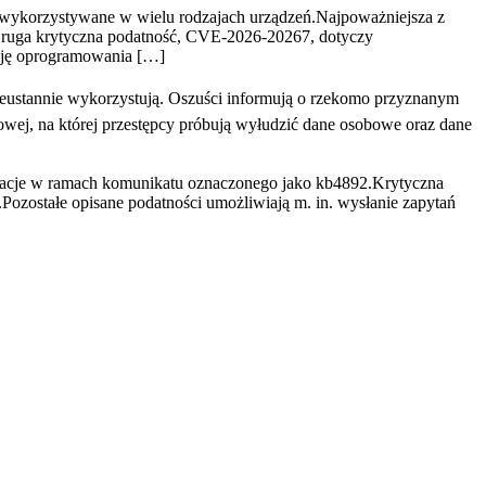
 wykorzystywane w wielu rodzajach urządzeń.Najpoważniejsza z
ruga krytyczna podatność, CVE-2026-20267, dotyczy
ację oprogramowania […]
eustannie wykorzystują. Oszuści informują o rzekomo przyznanym
towej, na której przestępcy próbują wyłudzić dane osobowe oraz dane
zacje w ramach komunikatu oznaczonego jako kb4892.Krytyczna
ozostałe opisane podatności umożliwiają m. in. wysłanie zapytań