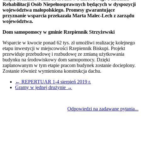
Rehabilitacji Osób Niepełnosprawnych będących w dyspozycji
województwa małopolskiego. Promesy gwarantujące
przyznanie wsparcia przekazała Marta Malec-Lech z zarządu
województwa.
Dom samopomocy w gminie Rzepiennik Strzyżewski
Wsparcie w kwocie ponad 62 tys. zł umożliwi realizację kolejnego
etapu inwestycji w miejscowości Rzepiennik Biskupi. Projekt
przewiduje przebudowę i rozbudowę ze zmianą użytkowania
budynku na środowiskowy dom samopomocy. Dzięki
zaplanowanym w tym etapie pracom budynek zostanie docieplony.
Zostanie również wymieniona konstrukcja dachu.
←
REPERTUAR 1-4 sierpień 2019 r.
Gramy w jednej drużynie
→
Odpowiedzi na zadawane pytania...