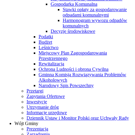
Gospodarka Komunalna
Stawki opłaty za gospodarowanie
odpadami komunalnymi
Harmonogram wywozu odpadów
komunalnych
Decyzje środowiskowe
Podatki
Budżet
Leśnictwo
Miejscowy Plan Zagospodarowania
Przestrzennego
Rewitalizacja
Ochrona Ludności i obrona Cywilna
Gminna Komisja Rozwiązywania Problemów
Alkoholowych
Narodowy Spis Powszechny
Przetargi
Zapytania Ofertowe
Inwestycje
Utrzymanie dróg
Informacje urzędowe
Dziennik Ustaw i Monitor Polski oraz Uchwały Rady
Wójt Gminy
Prezentacja
Zarządzenia