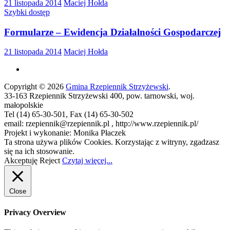
21 listopada 2014
Maciej Hołda
Szybki dostęp
Formularze – Ewidencja Działalności Gospodarczej
21 listopada 2014
Maciej Hołda
Copyright © 2026
Gmina Rzepiennik Strzyżewski
.
33-163 Rzepiennik Strzyżewski 400, pow. tarnowski, woj.
małopolskie
Tel (14) 65-30-501, Fax (14) 65-30-502
email: rzepiennik@rzepiennik.pl , http://www.rzepiennik.pl/
Projekt i wykonanie: Monika Płaczek
Ta strona używa plików Cookies. Korzystając z witryny, zgadzasz
się na ich stosowanie.
Akceptuję
Reject
Czytaj więcej...
Close
Privacy Overview