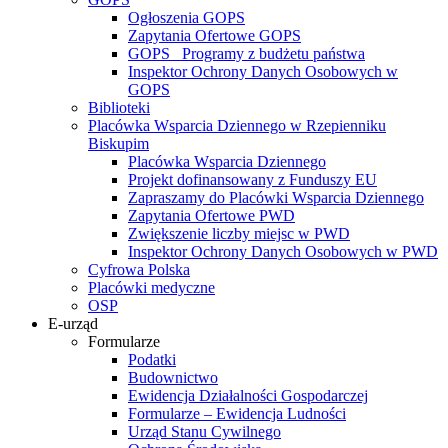
Ogłoszenia GOPS
Zapytania Ofertowe GOPS
GOPS_ Programy z budżetu państwa
Inspektor Ochrony Danych Osobowych w
GOPS
Biblioteki
Placówka Wsparcia Dziennego w Rzepienniku
Biskupim
Placówka Wsparcia Dziennego
Projekt dofinansowany z Funduszy EU
Zapraszamy do Placówki Wsparcia Dziennego
Zapytania Ofertowe PWD
Zwiększenie liczby miejsc w PWD
Inspektor Ochrony Danych Osobowych w PWD
Cyfrowa Polska
Placówki medyczne
OSP
E-urząd
Formularze
Podatki
Budownictwo
Ewidencja Działalności Gospodarczej
Formularze – Ewidencja Ludności
Urząd Stanu Cywilnego