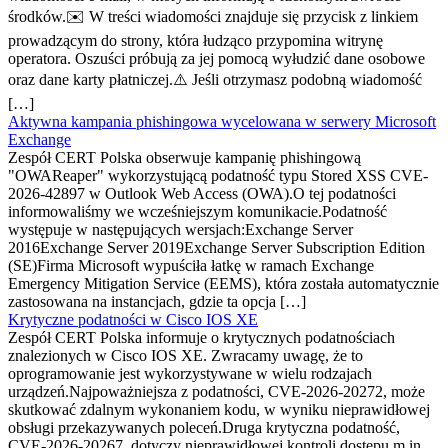
środków.✉️ W treści wiadomości znajduje się przycisk z linkiem
prowadzącym do strony, która łudząco przypomina witrynę
operatora. Oszuści próbują za jej pomocą wyłudzić dane osobowe
oraz dane karty płatniczej.⚠️ Jeśli otrzymasz podobną wiadomość
[…]
Aktywna kampania phishingowa wycelowana w serwery Microsoft
Exchange
Zespół CERT Polska obserwuje kampanię phishingową
"OWAReaper" wykorzystującą podatność typu Stored XSS CVE-
2026-42897 w Outlook Web Access (OWA).O tej podatności
informowaliśmy we wcześniejszym komunikacie.Podatność
występuje w następujących wersjach:Exchange Server
2016Exchange Server 2019Exchange Server Subscription Edition
(SE)Firma Microsoft wypuściła łatkę w ramach Exchange
Emergency Mitigation Service (EEMS), która została automatycznie
zastosowana na instancjach, gdzie ta opcja […]
Krytyczne podatności w Cisco IOS XE
Zespół CERT Polska informuje o krytycznych podatnościach
znalezionych w Cisco IOS XE. Zwracamy uwagę, że to
oprogramowanie jest wykorzystywane w wielu rodzajach
urządzeń.Najpoważniejsza z podatności, CVE-2026-20272, może
skutkować zdalnym wykonaniem kodu, w wyniku nieprawidłowej
obsługi przekazywanych poleceń.Druga krytyczna podatność,
CVE-2026-20267, dotyczy nieprawidłowej kontroli dostępu m.in.