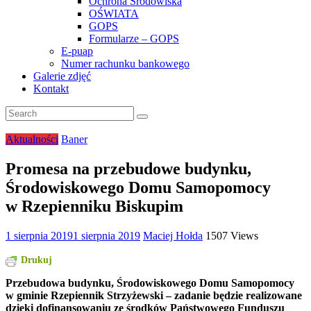
Ochrona Środowiska
OŚWIATA
GOPS
Formularze – GOPS
E-puap
Numer rachunku bankowego
Galerie zdjęć
Kontakt
Aktualności
Baner
Promesa na przebudowe budynku,
Środowiskowego Domu Samopomocy
w Rzepienniku Biskupim
1 sierpnia 2019
1 sierpnia 2019
Maciej Hołda
1507 Views
Drukuj
Przebudowa budynku, Środowiskowego Domu Samopomocy
w gminie Rzepiennik Strzyżewski – zadanie będzie realizowane
dzięki dofinansowaniu ze środków Państwowego Funduszu