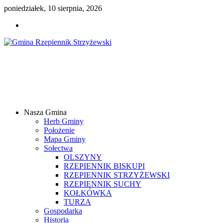
poniedziałek, 10 sierpnia, 2026
Gmina
Rzepiennik
Strzyżewski
Nasza Gmina
Samorządowy
Herb Gminy
Portal
Położenie
Internetowy
Mapa Gminy
Sołectwa
OLSZYNY
RZEPIENNIK BISKUPI
RZEPIENNIK STRZYŻEWSKI
RZEPIENNIK SUCHY
KOŁKÓWKA
TURZA
Gospodarka
Historia