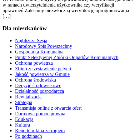
w ramach uwierzytelnienia użytkownika czy weryfikacji
uprawnień.Zalecamy niezwłoczną weryfikację oprogramowania
[…]
Dla mieszkańców
Najbliższa Sesja
Narodowy Spis Powszechny
Gospodarka Komunalna
Punkt Selektywnej Zbiórki Odpadów Komunalnych
Ochrona powietrza
Zbiorcze zestawienie petycji
Jakość powietrza w Gminie
Ochrona środowiska
Decyzje środowiskowe
Działalność gospodarcza
Rewitalizacja
Strategia
Transmisja online z otwarcia ofert
Darmowa pomoc prawna
Edukacja
Kultura
Repertuar kina za rogiem
Po godzinach