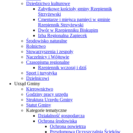
Dziedzictwo kulturowe
Zabytkowe kościoły gminy Rzepiennik
Strzyżewski
Cmentarze i miejsca pamięci w gminie
Rzepiennik Strzyżewski
Dwór w Rzepienniku Biskupim
Izba Regionalna Zapiecek
Środowisko naturalne
Rolnictwo
Stowarzyszenia i zespoły
Naczelnicy i Wójtowie
Czasopisma regionalne
Rzepiennik wczoraj i dziś
Sport i turystyka
Dzielnicowi
Urząd Gminy
Kierownictwo
Godziny pracy urzędu
Struktura Urzędu Gminy
Statut Gminy
Kategorie tematyczne
Działalność gospodarcza
Ochrona środowiska
Ochrona powietrza
Przydomowa Oczyszczalnia Ścieków