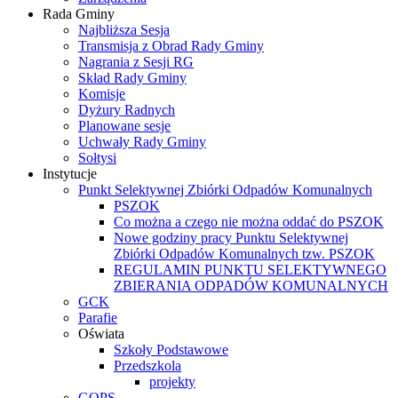
Rada Gminy
Najbliższa Sesja
Transmisja z Obrad Rady Gminy
Nagrania z Sesji RG
Skład Rady Gminy
Komisje
Dyżury Radnych
Planowane sesje
Uchwały Rady Gminy
Sołtysi
Instytucje
Punkt Selektywnej Zbiórki Odpadów Komunalnych
PSZOK
Co można a czego nie można oddać do PSZOK
Nowe godziny pracy Punktu Selektywnej
Zbiórki Odpadów Komunalnych tzw. PSZOK
REGULAMIN PUNKTU SELEKTYWNEGO
ZBIERANIA ODPADÓW KOMUNALNYCH
GCK
Parafie
Oświata
Szkoły Podstawowe
Przedszkola
projekty
GOPS