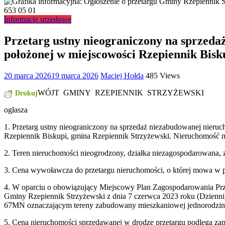
Informacje urzędowe
Przetarg ustny nieograniczony na sprzedaż
położonej w miejscowości Rzepiennik Bisk
20 marca 2026
19 marca 2026
Maciej Hołda
485 Views
WÓJT GMINY RZEPIENNIK STRZYŻEWSKI
Drukuj
ogłasza
1. Przetarg ustny nieograniczony na sprzedaż niezabudowanej nieruc
Rzepiennik Biskupi, gmina Rzepiennik Strzyżewski. Nieruchomość ni
2. Teren nieruchomości nieogrodzony, działka niezagospodarowana, z
3. Cena wywoławcza do przetargu nieruchomości, o której mowa w pk
4. W oparciu o obowiązujący Miejscowy Plan Zagospodarowania Prz
Gminy Rzepiennik Strzyżewski z dnia 7 czerwca 2023 roku (Dzienn
67MN oznaczającym tereny zabudowany mieszkaniowej jednorodzinne
5. Cena nieruchomości sprzedawanej w drodze przetargu podlega zap