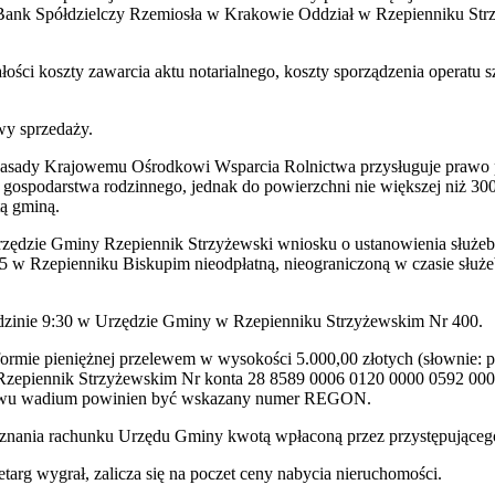
ank Spółdzielczy Rzemiosła w Krakowie Oddział w Rzepienniku Str
ałości koszty zawarcia aktu notarialnego, koszty sporządzenia operat
wy sprzedaży.
 zasady Krajowemu Ośrodkowi Wsparcia Rolnictwa przysługuje prawo
ospodarstwa rodzinnego, jednak do powierzchni nie większej niż 300
tą gminą.
zędzie Gminy Rzepiennik Strzyżewski wniosku o ustanowienia służebno
55 w Rzepienniku Biskupim nieodpłatną, nieograniczoną w czasie służe
nie 9:30 w Urzędzie Gminy w Rzepienniku Strzyżewskim Nr 400.
formie pieniężnej przelewem w wysokości 5.000,00 złotych (słownie: 
zepiennik Strzyżewskim Nr konta 28 8589 0006 0120 0000 0592 0004 
zelewu wadium powinien być wskazany numer REGON.
uznania rachunku Urzędu Gminy kwotą wpłaconą przez przystępującego
targ wygrał, zalicza się na poczet ceny nabycia nieruchomości.