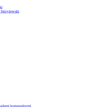
ki
 Strzyżewski
dpadami komunalnymi