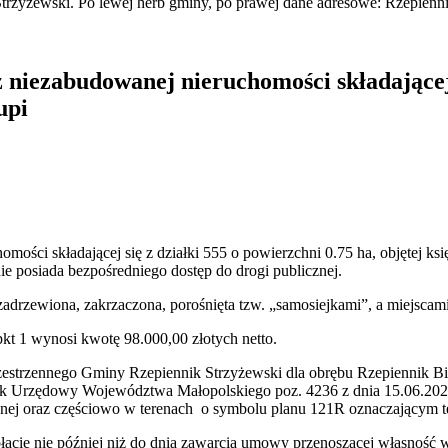
 niezabudowanej nieruchomości składającej s
upi
homości składającej się z działki 555 o powierzchni 0.75 ha, objętej
e posiada bezpośredniego dostęp do drogi publicznej.
adrzewiona, zakrzaczona, porośnięta tzw. „samosiejkami”, a miejscami 
t 1 wynosi kwotę 98.000,00 złotych netto.
estrzennego Gminy Rzepiennik Strzyżewski dla obrębu Rzepiennik B
ik Urzędowy Województwa Małopolskiego poz. 4236 z dnia 15.06.2023
j oraz częściowo w terenach o symbolu planu 121R oznaczającym te
łacie nie później niż do dnia zawarcia umowy przenoszącej własność