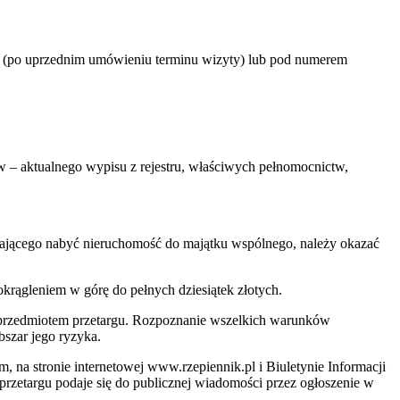
5 (po uprzednim umówieniu terminu wizyty) lub pod numerem
 – aktualnego wypisu z rejestru, właściwych pełnomocnictw,
zającego nabyć nieruchomość do majątku wspólnego, należy okazać
okrągleniem w górę do pełnych dziesiątek złotych.
j przedmiotem przetargu. Rozpoznanie wszelkich warunków
bszar jego ryzyka.
 na stronie internetowej www.rzepiennik.pl i Biuletynie Informacji
przetargu podaje się do publicznej wiadomości przez ogłoszenie w