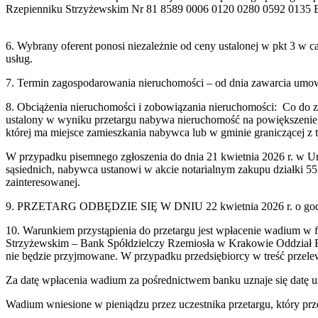
Rzepienniku Strzyżewskim Nr 81 8589 0006 0120 0280 0592 0135 B
6. Wybrany oferent ponosi niezależnie od ceny ustalonej w pkt 3 w c
usług.
7. Termin zagospodarowania nieruchomości – od dnia zawarcia umo
8. Obciążenia nieruchomości i zobowiązania nieruchomości: Co do
ustalony w wyniku przetargu nabywa nieruchomość na powiększenie g
której ma miejsce zamieszkania nabywca lub w gminie graniczącej z 
W przypadku pisemnego zgłoszenia do dnia 21 kwietnia 2026 r. w Ur
sąsiednich, nabywca ustanowi w akcie notarialnym zakupu działki 5
zainteresowanej.
9. PRZETARG ODBĘDZIE SIĘ W DNIU 22 kwietnia 2026 r. o godzi
10. Warunkiem przystąpienia do przetargu jest wpłacenie wadium w 
Strzyżewskim – Bank Spółdzielczy Rzemiosła w Krakowie Oddział R
nie będzie przyjmowane. W przypadku przedsiębiorcy w treść pr
Za datę wpłacenia wadium za pośrednictwem banku uznaje się datę 
Wadium wniesione w pieniądzu przez uczestnika przetargu, który prze