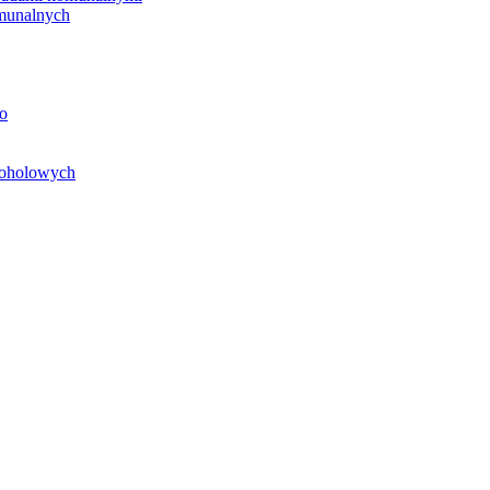
unalnych
o
koholowych