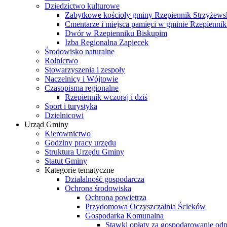
Dziedzictwo kulturowe
Zabytkowe kościoły gminy Rzepiennik Strzyżews
Cmentarze i miejsca pamięci w gminie Rzepiennik
Dwór w Rzepienniku Biskupim
Izba Regionalna Zapiecek
Środowisko naturalne
Rolnictwo
Stowarzyszenia i zespoły
Naczelnicy i Wójtowie
Czasopisma regionalne
Rzepiennik wczoraj i dziś
Sport i turystyka
Dzielnicowi
Urząd Gminy
Kierownictwo
Godziny pracy urzędu
Struktura Urzędu Gminy
Statut Gminy
Kategorie tematyczne
Działalność gospodarcza
Ochrona środowiska
Ochrona powietrza
Przydomowa Oczyszczalnia Ścieków
Gospodarka Komunalna
Stawki opłaty za gospodarowanie o