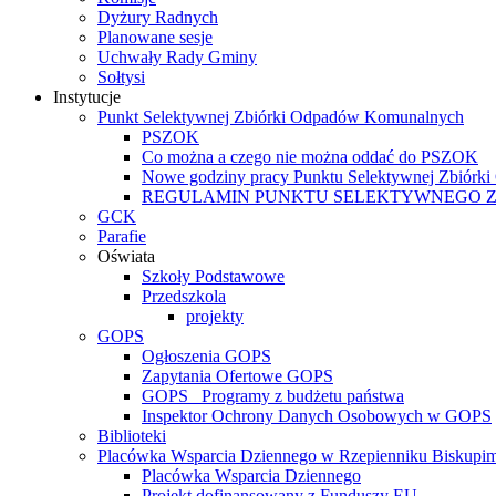
Dyżury Radnych
Planowane sesje
Uchwały Rady Gminy
Sołtysi
Instytucje
Punkt Selektywnej Zbiórki Odpadów Komunalnych
PSZOK
Co można a czego nie można oddać do PSZOK
Nowe godziny pracy Punktu Selektywnej Zbiór
REGULAMIN PUNKTU SELEKTYWNEGO 
GCK
Parafie
Oświata
Szkoły Podstawowe
Przedszkola
projekty
GOPS
Ogłoszenia GOPS
Zapytania Ofertowe GOPS
GOPS_ Programy z budżetu państwa
Inspektor Ochrony Danych Osobowych w GOPS
Biblioteki
Placówka Wsparcia Dziennego w Rzepienniku Biskupi
Placówka Wsparcia Dziennego
Projekt dofinansowany z Funduszy EU