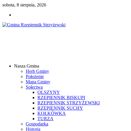
sobota, 8 sierpnia, 2026
Gmina
Rzepiennik
Strzyżewski
Nasza Gmina
Samorządowy
Herb Gminy
Portal
Położenie
Internetowy
Mapa Gminy
Sołectwa
OLSZYNY
RZEPIENNIK BISKUPI
RZEPIENNIK STRZYŻEWSKI
RZEPIENNIK SUCHY
KOŁKÓWKA
TURZA
Gospodarka
Historia