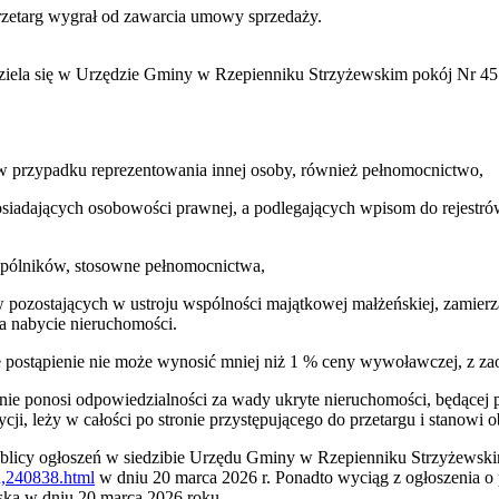
przetarg wygrał od zawarcia umowy sprzedaży.
dziela się w Urzędzie Gminy w Rzepienniku Strzyżewskim pokój Nr 4
 w przypadku reprezentowania innej osoby, również pełnomocnictwo,
siadających osobowości prawnej, a podlegających wpisom do rejestrów
spólników, stosowne pełnomocnictwa,
 pozostających w ustroju wspólności majątkowej małżeńskiej, zamier
a nabycie nieruchomości.
że postąpienie nie może wynosić mniej niż 1 % ceny wywoławczej, z za
nie ponosi odpowiedzialności za wady ukryte nieruchomości, będące
ji, leży w całości po stronie przystępującego do przetargu i stanowi o
ablicy ogłoszeń w siedzibie Urzędu Gminy w Rzepienniku Strzyżewskim,
id,240838.html
w dniu 20 marca 2026 r. Ponadto wyciąg z ogłoszenia o 
wska w dniu 20 marca 2026 roku.