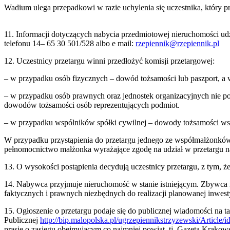
Wadium ulega przepadkowi w razie uchylenia się uczestnika, który 
11. Informacji dotyczących nabycia przedmiotowej nieruchomości u
telefonu 14– 65 30 501/528 albo e mail:
rzepiennik@rzepiennik.pl
12. Uczestnicy przetargu winni przedłożyć komisji przetargowej:
– w przypadku osób fizycznych – dowód tożsamości lub paszport, a
– w przypadku osób prawnych oraz jednostek organizacyjnych nie po
dowodów tożsamości osób reprezentujących podmiot.
– w przypadku wspólników spółki cywilnej – dowody tożsamości w
W przypadku przystąpienia do przetargu jednego ze współmałżonków
pełnomocnictwo małżonka wyrażające zgodę na udział w przetargu n
13. O wysokości postąpienia decydują uczestnicy przetargu, z tym, 
14. Nabywca przyjmuje nieruchomość w stanie istniejącym. Zbywca 
faktycznych i prawnych niezbędnych do realizacji planowanej inwestyc
15. Ogłoszenie o przetargu podaje się do publicznej wiadomości na t
Publicznej
http://bip.malopolska.pl/ugrzepiennikstrzyzewski/Article/
prasie o zasięgu obejmującym co najmniej powiat, tj. Gazeta Krako