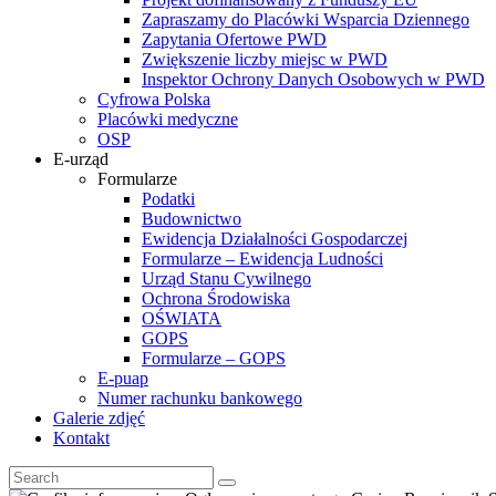
Zapraszamy do Placówki Wsparcia Dziennego
Zapytania Ofertowe PWD
Zwiększenie liczby miejsc w PWD
Inspektor Ochrony Danych Osobowych w PWD
Cyfrowa Polska
Placówki medyczne
OSP
E-urząd
Formularze
Podatki
Budownictwo
Ewidencja Działalności Gospodarczej
Formularze – Ewidencja Ludności
Urząd Stanu Cywilnego
Ochrona Środowiska
OŚWIATA
GOPS
Formularze – GOPS
E-puap
Numer rachunku bankowego
Galerie zdjęć
Kontakt