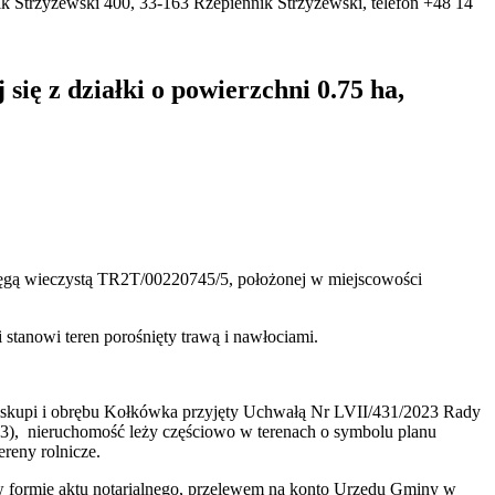
ię z działki o powierzchni 0.75 ha,
 księgą wieczystą TR2T/00220745/5, położonej w miejscowości
stanowi teren porośnięty trawą i nawłociami.
iskupi i obrębu Kołkówka przyjęty Uchwałą Nr LVII/431/2023 Rady
), nieruchomość leży częściowo w terenach o symbolu planu
reny rolnicze.
 w formie aktu notarialnego, przelewem na konto Urzędu Gminy w