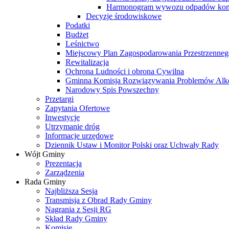
Harmonogram wywozu odpadów kom
Decyzje środowiskowe
Podatki
Budżet
Leśnictwo
Miejscowy Plan Zagospodarowania Przestrzenneg
Rewitalizacja
Ochrona Ludności i obrona Cywilna
Gminna Komisja Rozwiązywania Problemów Al
Narodowy Spis Powszechny
Przetargi
Zapytania Ofertowe
Inwestycje
Utrzymanie dróg
Informacje urzędowe
Dziennik Ustaw i Monitor Polski oraz Uchwały Rady
Wójt Gminy
Prezentacja
Zarządzenia
Rada Gminy
Najbliższa Sesja
Transmisja z Obrad Rady Gminy
Nagrania z Sesji RG
Skład Rady Gminy
Komisje