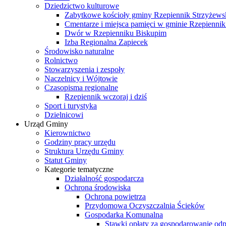
Dziedzictwo kulturowe
Zabytkowe kościoły gminy Rzepiennik Strzyżews
Cmentarze i miejsca pamięci w gminie Rzepiennik
Dwór w Rzepienniku Biskupim
Izba Regionalna Zapiecek
Środowisko naturalne
Rolnictwo
Stowarzyszenia i zespoły
Naczelnicy i Wójtowie
Czasopisma regionalne
Rzepiennik wczoraj i dziś
Sport i turystyka
Dzielnicowi
Urząd Gminy
Kierownictwo
Godziny pracy urzędu
Struktura Urzędu Gminy
Statut Gminy
Kategorie tematyczne
Działalność gospodarcza
Ochrona środowiska
Ochrona powietrza
Przydomowa Oczyszczalnia Ścieków
Gospodarka Komunalna
Stawki opłaty za gospodarowanie o