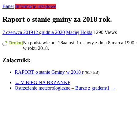
Baner
Informacje urzędowe
Raport o stanie gminy za 2018 rok.
7 czerwca 2019
12 grudnia 2020
Maciej Hołda
1290 Views
Na podstawie art. 28aa ust. 1 ustawy z dnia 8 marca 1990
Drukuj
w roku 2018.
Załączniki:
RAPORT o stanie Gminy w 2018 r
(617 kB)
←
V BIEG NA BRZANKĘ
Ostrzeżenie meteorologiczne – Burze z gradem/1
→