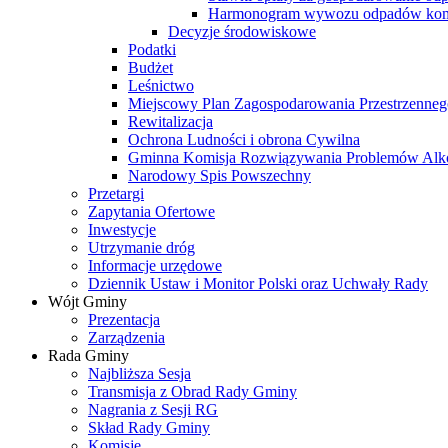
Harmonogram wywozu odpadów kom
Decyzje środowiskowe
Podatki
Budżet
Leśnictwo
Miejscowy Plan Zagospodarowania Przestrzenneg
Rewitalizacja
Ochrona Ludności i obrona Cywilna
Gminna Komisja Rozwiązywania Problemów Al
Narodowy Spis Powszechny
Przetargi
Zapytania Ofertowe
Inwestycje
Utrzymanie dróg
Informacje urzędowe
Dziennik Ustaw i Monitor Polski oraz Uchwały Rady
Wójt Gminy
Prezentacja
Zarządzenia
Rada Gminy
Najbliższa Sesja
Transmisja z Obrad Rady Gminy
Nagrania z Sesji RG
Skład Rady Gminy
Komisje