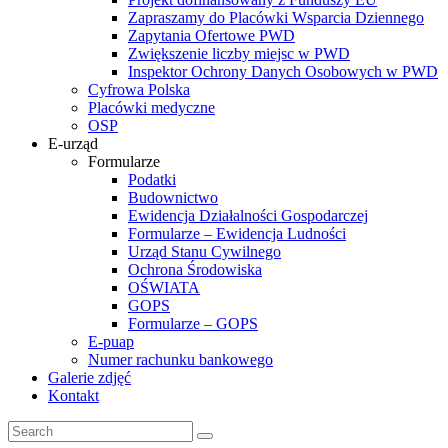
Zapraszamy do Placówki Wsparcia Dziennego
Zapytania Ofertowe PWD
Zwiększenie liczby miejsc w PWD
Inspektor Ochrony Danych Osobowych w PWD
Cyfrowa Polska
Placówki medyczne
OSP
E-urząd
Formularze
Podatki
Budownictwo
Ewidencja Działalności Gospodarczej
Formularze – Ewidencja Ludności
Urząd Stanu Cywilnego
Ochrona Środowiska
OŚWIATA
GOPS
Formularze – GOPS
E-puap
Numer rachunku bankowego
Galerie zdjęć
Kontakt