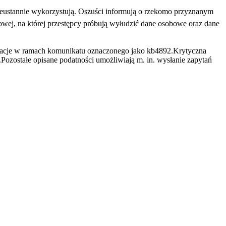
eustannie wykorzystują. Oszuści informują o rzekomo przyznanym
towej, na której przestępcy próbują wyłudzić dane osobowe oraz dane
zacje w ramach komunikatu oznaczonego jako kb4892.Krytyczna
ozostałe opisane podatności umożliwiają m. in. wysłanie zapytań