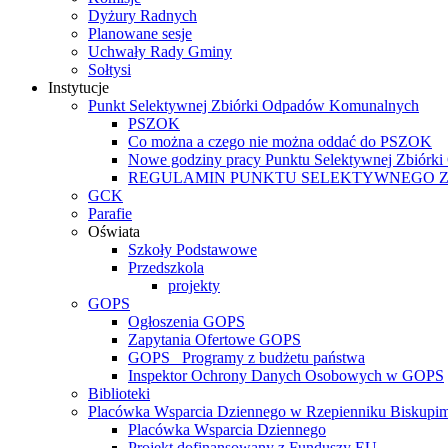
Dyżury Radnych
Planowane sesje
Uchwały Rady Gminy
Sołtysi
Instytucje
Punkt Selektywnej Zbiórki Odpadów Komunalnych
PSZOK
Co można a czego nie można oddać do PSZOK
Nowe godziny pracy Punktu Selektywnej Zbiór
REGULAMIN PUNKTU SELEKTYWNEGO 
GCK
Parafie
Oświata
Szkoły Podstawowe
Przedszkola
projekty
GOPS
Ogłoszenia GOPS
Zapytania Ofertowe GOPS
GOPS_ Programy z budżetu państwa
Inspektor Ochrony Danych Osobowych w GOPS
Biblioteki
Placówka Wsparcia Dziennego w Rzepienniku Biskupi
Placówka Wsparcia Dziennego
Projekt dofinansowany z Funduszy EU