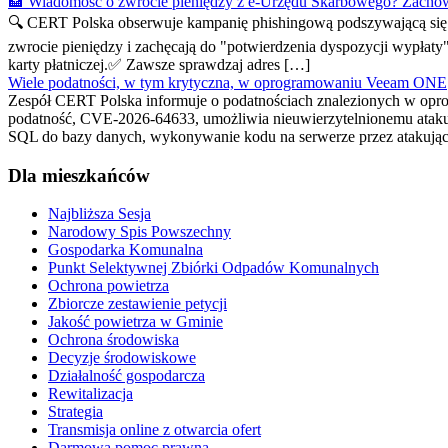
🏦 Wiadomość o zwrocie pieniędzy z e-Urzędu Skarbowego? Zachow
🔍 CERT Polska obserwuje kampanię phishingową podszywającą się p
zwrocie pieniędzy i zachęcają do "potwierdzenia dyspozycji wypłaty
karty płatniczej.✅ Zawsze sprawdzaj adres […]
Wiele podatności, w tym krytyczna, w oprogramowaniu Veeam ONE
Zespół CERT Polska informuje o podatnościach znalezionych w opr
podatność, CVE-2026-64633, umożliwia nieuwierzytelnionemu atakują
SQL do bazy danych, wykonywanie kodu na serwerze przez atakują
Dla mieszkańców
Najbliższa Sesja
Narodowy Spis Powszechny
Gospodarka Komunalna
Punkt Selektywnej Zbiórki Odpadów Komunalnych
Ochrona powietrza
Zbiorcze zestawienie petycji
Jakość powietrza w Gminie
Ochrona środowiska
Decyzje środowiskowe
Działalność gospodarcza
Rewitalizacja
Strategia
Transmisja online z otwarcia ofert
Darmowa pomoc prawna