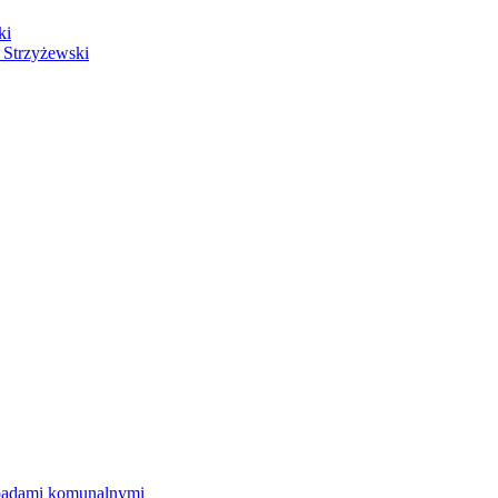
ki
 Strzyżewski
dpadami komunalnymi