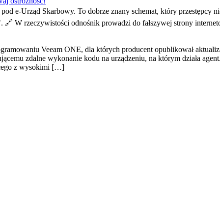
aj ostrożność!
od e-Urząd Skarbowy. To dobrze znany schemat, który przestępcy ni
". 🔗 W rzeczywistości odnośnik prowadzi do fałszywej strony interne
ogramowaniu Veeam ONE, dla których producent opublikował aktuali
cemu zdalne wykonanie kodu na urządzeniu, na którym działa agent.P
cego z wysokimi […]