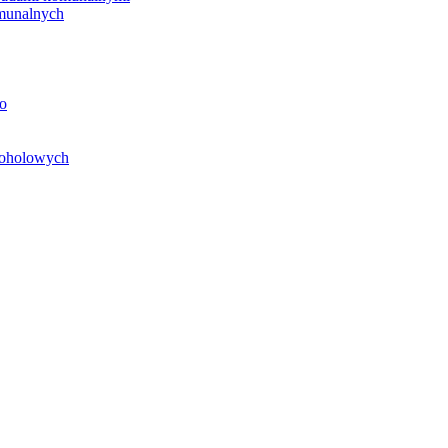
unalnych
o
koholowych