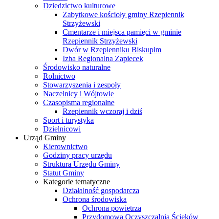
Dziedzictwo kulturowe
Zabytkowe kościoły gminy Rzepiennik
Strzyżewski
Cmentarze i miejsca pamięci w gminie
Rzepiennik Strzyżewski
Dwór w Rzepienniku Biskupim
Izba Regionalna Zapiecek
Środowisko naturalne
Rolnictwo
Stowarzyszenia i zespoły
Naczelnicy i Wójtowie
Czasopisma regionalne
Rzepiennik wczoraj i dziś
Sport i turystyka
Dzielnicowi
Urząd Gminy
Kierownictwo
Godziny pracy urzędu
Struktura Urzędu Gminy
Statut Gminy
Kategorie tematyczne
Działalność gospodarcza
Ochrona środowiska
Ochrona powietrza
Przydomowa Oczyszczalnia Ścieków