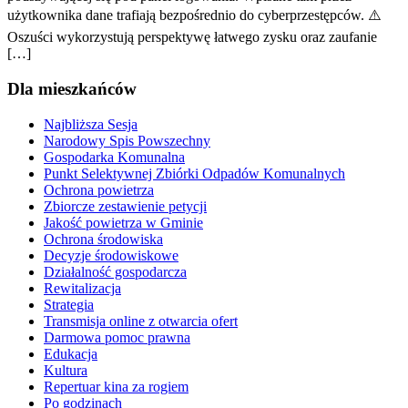
użytkownika dane trafiają bezpośrednio do cyberprzestępców. ⚠️
Oszuści wykorzystują perspektywę łatwego zysku oraz zaufanie
[…]
Dla mieszkańców
Najbliższa Sesja
Narodowy Spis Powszechny
Gospodarka Komunalna
Punkt Selektywnej Zbiórki Odpadów Komunalnych
Ochrona powietrza
Zbiorcze zestawienie petycji
Jakość powietrza w Gminie
Ochrona środowiska
Decyzje środowiskowe
Działalność gospodarcza
Rewitalizacja
Strategia
Transmisja online z otwarcia ofert
Darmowa pomoc prawna
Edukacja
Kultura
Repertuar kina za rogiem
Po godzinach