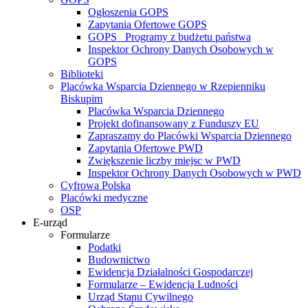
Ogłoszenia GOPS
Zapytania Ofertowe GOPS
GOPS_ Programy z budżetu państwa
Inspektor Ochrony Danych Osobowych w
GOPS
Biblioteki
Placówka Wsparcia Dziennego w Rzepienniku
Biskupim
Placówka Wsparcia Dziennego
Projekt dofinansowany z Funduszy EU
Zapraszamy do Placówki Wsparcia Dziennego
Zapytania Ofertowe PWD
Zwiększenie liczby miejsc w PWD
Inspektor Ochrony Danych Osobowych w PWD
Cyfrowa Polska
Placówki medyczne
OSP
E-urząd
Formularze
Podatki
Budownictwo
Ewidencja Działalności Gospodarczej
Formularze – Ewidencja Ludności
Urząd Stanu Cywilnego