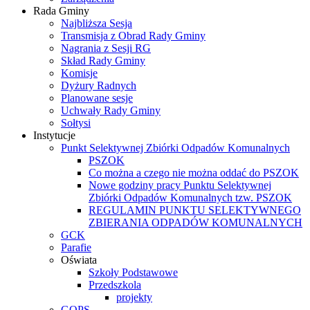
Rada Gminy
Najbliższa Sesja
Transmisja z Obrad Rady Gminy
Nagrania z Sesji RG
Skład Rady Gminy
Komisje
Dyżury Radnych
Planowane sesje
Uchwały Rady Gminy
Sołtysi
Instytucje
Punkt Selektywnej Zbiórki Odpadów Komunalnych
PSZOK
Co można a czego nie można oddać do PSZOK
Nowe godziny pracy Punktu Selektywnej
Zbiórki Odpadów Komunalnych tzw. PSZOK
REGULAMIN PUNKTU SELEKTYWNEGO
ZBIERANIA ODPADÓW KOMUNALNYCH
GCK
Parafie
Oświata
Szkoły Podstawowe
Przedszkola
projekty
GOPS