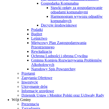
Gospodarka Komunalna
Stawki opłaty za gospodarowanie
odpadami komunalnymi
Harmonogram wywozu odpadów
komunalnych
Decyzje środowiskowe
Podatki
Budżet
Leśnictwo
Miejscowy Plan Zagospodarowania
Przestrzennego
Rewitalizacja
Ochrona Ludności i obrona Cywilna
Gminna Komisja Rozwiązywania Problemów
Alkoholowych
Narodowy Spis Powszechny
Przetargi
Zapytania Ofertowe
Inwestycje
Utrzymanie dróg
Informacje urzędowe
Dziennik Ustaw i Monitor Polski oraz Uchwały Rady
Wójt Gminy
Prezentacja
Zarządzenia