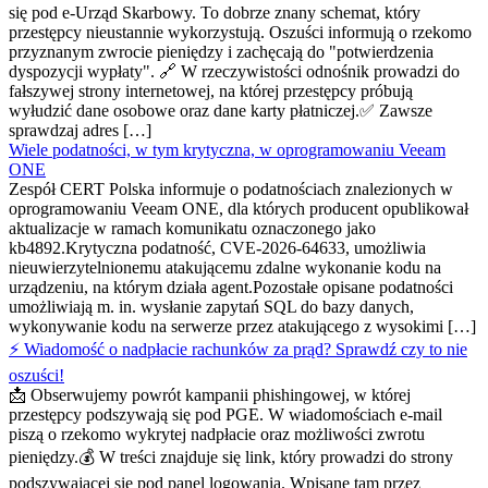
się pod e-Urząd Skarbowy. To dobrze znany schemat, który
przestępcy nieustannie wykorzystują. Oszuści informują o rzekomo
przyznanym zwrocie pieniędzy i zachęcają do "potwierdzenia
dyspozycji wypłaty". 🔗 W rzeczywistości odnośnik prowadzi do
fałszywej strony internetowej, na której przestępcy próbują
wyłudzić dane osobowe oraz dane karty płatniczej.✅ Zawsze
sprawdzaj adres […]
Wiele podatności, w tym krytyczna, w oprogramowaniu Veeam
ONE
Zespół CERT Polska informuje o podatnościach znalezionych w
oprogramowaniu Veeam ONE, dla których producent opublikował
aktualizacje w ramach komunikatu oznaczonego jako
kb4892.Krytyczna podatność, CVE-2026-64633, umożliwia
nieuwierzytelnionemu atakującemu zdalne wykonanie kodu na
urządzeniu, na którym działa agent.Pozostałe opisane podatności
umożliwiają m. in. wysłanie zapytań SQL do bazy danych,
wykonywanie kodu na serwerze przez atakującego z wysokimi […]
⚡ Wiadomość o nadpłacie rachunków za prąd? Sprawdź czy to nie
oszuści!
📩 Obserwujemy powrót kampanii phishingowej, w której
przestępcy podszywają się pod PGE. W wiadomościach e-mail
piszą o rzekomo wykrytej nadpłacie oraz możliwości zwrotu
pieniędzy.💰 W treści znajduje się link, który prowadzi do strony
podszywającej się pod panel logowania. Wpisane tam przez