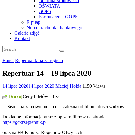
Ochrona Środowiska
OŚWIATA
GOPS
Formularze – GOPS
E-puap
Numer rachunku bankowego
Galerie zdjęć
Kontakt
Baner
Repertuar kina za rogiem
Repertuar 14 – 19 lipca 2020
14 lipca 2020
14 lipca 2020
Maciej Hołda
1150 Views
Ceny biletów – 8zł
Drukuj
Seans na zamówienie – cena zależna od filmu i ilości widzów.
Dokładne informacje wraz z opisem filmów na stronie
https://gckrzepiennik.pl
oraz na FB Kino za Rogiem w Olszynach