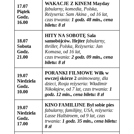
WAKACJE Z KINEM
Mayday
17.07
fabularny, komedia, Polska
,
Piątek
Reżyseria:
Sam Akina , od 16 lat,
Godz.
czas trwania:
1 godz. 48 min., cena
16.00
biletu: 8 zł
HITY NA SOBOTĘ
Sala
18.07
samobójców.
Hejter
fabularny
,
Sobota
thriller, Polska,
Reżyseria: Jan
Godz.
Komasa, od 16 lat,
21.00
czas trwania:
2 godz. 09 min., cena
biletu: 8 zł
PORANKI FILMOWE
Wilk w
19.07
owczej skórze 2
animowany, dla
Niedziela
dzieci, Rosja
reżyseria:
Władimir
Godz.
Nikołajew
, od 7 lat,
czas trwania:
1
10.00
godz. 12 min., cena biletu: 8 zł
KINO FAMILIJNE
Był sobie pies
19.07
fabularny, familijny, USA,
reżyseria:
Niedziela
Lasse Hallstroem
, od 9 lat,
czas
Godz.
trwania:
1 godz. 35 min., cena biletu:
17.00
8 zł