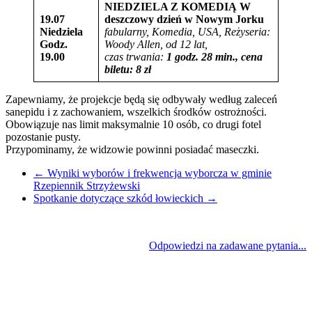
NIEDZIELA Z KOMEDIĄ
W
19.07
deszczowy dzień w Nowym Jorku
Niedziela
fabularny, Komedia, USA,
Reżyseria:
Godz.
Woody Allen, od 12 lat,
19.00
czas trwania:
1 godz. 28 min., cena
biletu: 8 zł
Zapewniamy, że projekcje będą się odbywały według zaleceń
sanepidu i z zachowaniem, wszelkich środków ostrożności.
Obowiązuje nas limit maksymalnie 10 osób, co drugi fotel
pozostanie pusty.
Przypominamy, że widzowie powinni posiadać maseczki.
←
Wyniki wyborów i frekwencja wyborcza w gminie
Rzepiennik Strzyżewski
Spotkanie dotyczące szkód łowieckich
→
Odpowiedzi na zadawane pytania...