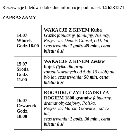
Rezerwacje biletów i dokładne informacje pod nr. tel.
14 6531571
ZAPRASZAMY
WAKACJE Z KINEM
Kuba
14.07
Guzik
fabularny, familijny, Niemcy,
Wtorek
Reżyseria: Dennis Gansel, od 9 lat,
Godz.16.00
czas trwania:
1 godz. 45 min., cena
biletu: 8 zł
WAKACJE Z KINEM
Zestaw
15.07
bajek
(tylko dla grup
Środa
zorganizowanych od 5 do 10 osób)
od
Godz.
b/o lat,
czas trwania:
50 min. cena
11.00
biletu: 8 zł
ROGADKI, CZYLI GADKI ZA
ROGIEM
1800 gramów
fabularny,
16.07
dramat obyczajowy, Polska
,
Czwartek
Reżyseria: Marcin Głowacki, od 12
Godz.
lat,
18.00
czas trwania:
1 godz. 36 min., cena
biletu: 8 zł