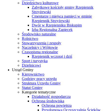
Dziedzictwo kulturowe
Zabytkowe kościoły gminy Rzepiennik
Strzyżewski
Cmentarze i miejsca pamięci w gminie
Rzepiennik Strzyżewski
Dwór w Rzepienniku Biskupim
Izba Regionalna Zapiecek
Środowisko naturalne
Rolnictwo
Stowarzyszenia i zespoły
Naczelnicy i Wójtowie
Czasopisma regionalne
Rzepiennik wczoraj i dziś
Sport i turystyka
Dzielnicowi
Urząd Gminy
Kierownictwo
Godziny pracy urzędu
Struktura Urzędu Gminy
Statut Gminy
Kategorie tematyczne
Działalność gospodarcza
Ochrona środowiska
Ochrona powietrza
Przydomowa Oczyszczalnia Ścieków