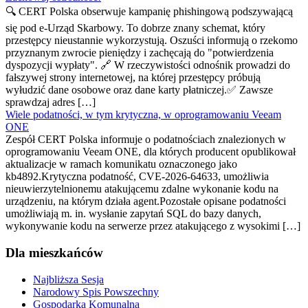
🔍 CERT Polska obserwuje kampanię phishingową podszywającą
się pod e-Urząd Skarbowy. To dobrze znany schemat, który
przestępcy nieustannie wykorzystują. Oszuści informują o rzekomo
przyznanym zwrocie pieniędzy i zachęcają do "potwierdzenia
dyspozycji wypłaty". 🔗 W rzeczywistości odnośnik prowadzi do
fałszywej strony internetowej, na której przestępcy próbują
wyłudzić dane osobowe oraz dane karty płatniczej.✅ Zawsze
sprawdzaj adres […]
Wiele podatności, w tym krytyczna, w oprogramowaniu Veeam
ONE
Zespół CERT Polska informuje o podatnościach znalezionych w
oprogramowaniu Veeam ONE, dla których producent opublikował
aktualizacje w ramach komunikatu oznaczonego jako
kb4892.Krytyczna podatność, CVE-2026-64633, umożliwia
nieuwierzytelnionemu atakującemu zdalne wykonanie kodu na
urządzeniu, na którym działa agent.Pozostałe opisane podatności
umożliwiają m. in. wysłanie zapytań SQL do bazy danych,
wykonywanie kodu na serwerze przez atakującego z wysokimi […]
Dla mieszkańców
Najbliższa Sesja
Narodowy Spis Powszechny
Gospodarka Komunalna