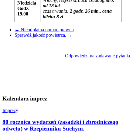
Włochy,
reżyseria:
Luca Guadagnino
,
Niedziela
od 18 lat
Godz.
czas trwania:
2 godz. 26 min., cena
19.00
biletu:
8
zł
←
Nieodpłatna pomoc prawna
Sprawdź jakość powietrza.
→
Odpowiedzi na zadawane pytania...
Kalendarz imprez
Imprezy
80 rocznica wydarzeń (zasadzki i zbrodniczego
odwetu) w Rzepienniku Suchym.