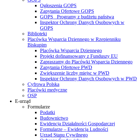
Ogłoszenia GOPS
Zapytania Ofertowe GOPS
GOPS_ Programy z budżetu państwa
Inspektor Ochrony Danych Osobowych w
GOPS
Biblioteki
Placówka Wsparcia Dziennego w Rzepienniku
Biskupim
Placówka Wsparcia Dziennego
Projekt dofinansowany z Funduszy EU
Zapraszamy do Placówki Wsparcia Dziennego
Zapytania Ofertowe PWD
Zwiększenie liczby miejsc w PWD
Inspektor Ochrony Danych Osobowych w PWD
Cyfrowa Polska
Placówki medyczne
OSP
E-urząd
Formularze
Podatki
Budownictwo
Ewidencja Działalności Gospodarczej
Formularze – Ewidencja Ludności
Urząd Stanu Cywilnego