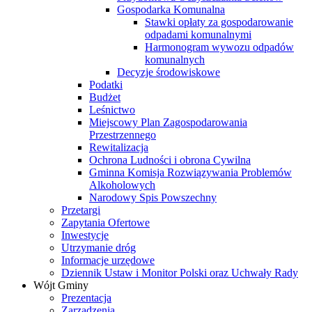
Gospodarka Komunalna
Stawki opłaty za gospodarowanie
odpadami komunalnymi
Harmonogram wywozu odpadów
komunalnych
Decyzje środowiskowe
Podatki
Budżet
Leśnictwo
Miejscowy Plan Zagospodarowania
Przestrzennego
Rewitalizacja
Ochrona Ludności i obrona Cywilna
Gminna Komisja Rozwiązywania Problemów
Alkoholowych
Narodowy Spis Powszechny
Przetargi
Zapytania Ofertowe
Inwestycje
Utrzymanie dróg
Informacje urzędowe
Dziennik Ustaw i Monitor Polski oraz Uchwały Rady
Wójt Gminy
Prezentacja
Zarządzenia