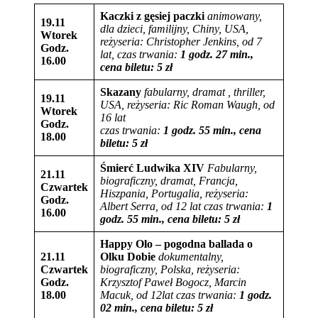
Kaczki z gęsiej paczki
animowany,
19.11
dla dzieci, familijny, Chiny, USA,
Wtorek
reżyseria:
Christopher Jenkins
, od 7
Godz.
lat,
czas trwania:
1 godz. 27 min.,
16.00
cena biletu:
5
zł
Skazany
fabularny, dramat , thriller,
19.11
USA,
reżyseria: Ric Roman Waugh, od
Wtorek
16 lat
Godz.
czas trwania:
1 godz. 55 min., cena
18.00
biletu:
5
zł
Śmierć Ludwika XIV
Fabularny,
21.11
biograficzny, dramat, Francja,
Czwartek
Hiszpania, Portugalia, reżyseria:
Godz.
Albert Serra, od 12 lat
czas trwania:
1
16.00
godz. 55 min., cena biletu:
5
zł
Happy Olo – pogodna ballada o
21.11
Olku Dobie
dokumentalny,
Czwartek
biograficzny, Polska, reżyseria:
Godz.
Krzysztof Paweł Bogocz, Marcin
18.00
Macuk, od 12lat
czas trwania:
1 godz.
02 min., cena biletu:
5
zł