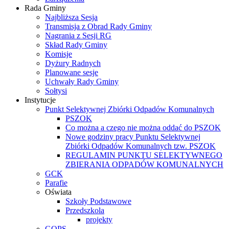
Rada Gminy
Najbliższa Sesja
Transmisja z Obrad Rady Gminy
Nagrania z Sesji RG
Skład Rady Gminy
Komisje
Dyżury Radnych
Planowane sesje
Uchwały Rady Gminy
Sołtysi
Instytucje
Punkt Selektywnej Zbiórki Odpadów Komunalnych
PSZOK
Co można a czego nie można oddać do PSZOK
Nowe godziny pracy Punktu Selektywnej
Zbiórki Odpadów Komunalnych tzw. PSZOK
REGULAMIN PUNKTU SELEKTYWNEGO
ZBIERANIA ODPADÓW KOMUNALNYCH
GCK
Parafie
Oświata
Szkoły Podstawowe
Przedszkola
projekty
GOPS