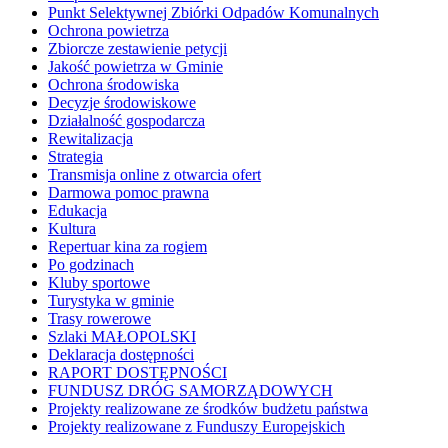
Punkt Selektywnej Zbiórki Odpadów Komunalnych
Ochrona powietrza
Zbiorcze zestawienie petycji
Jakość powietrza w Gminie
Ochrona środowiska
Decyzje środowiskowe
Działalność gospodarcza
Rewitalizacja
Strategia
Transmisja online z otwarcia ofert
Darmowa pomoc prawna
Edukacja
Kultura
Repertuar kina za rogiem
Po godzinach
Kluby sportowe
Turystyka w gminie
Trasy rowerowe
Szlaki MAŁOPOLSKI
Deklaracja dostępności
RAPORT DOSTĘPNOŚCI
FUNDUSZ DRÓG SAMORZĄDOWYCH
Projekty realizowane ze środków budżetu państwa
Projekty realizowane z Funduszy Europejskich