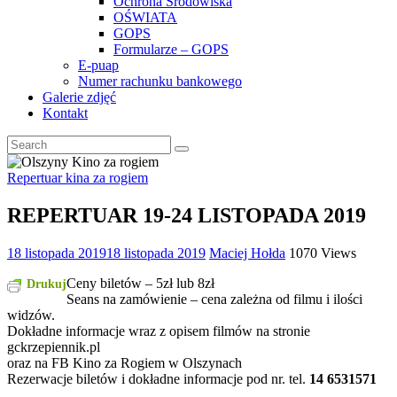
Ochrona Środowiska
OŚWIATA
GOPS
Formularze – GOPS
E-puap
Numer rachunku bankowego
Galerie zdjęć
Kontakt
Repertuar kina za rogiem
REPERTUAR 19-24 LISTOPADA 2019
18 listopada 2019
18 listopada 2019
Maciej Hołda
1070 Views
Ceny biletów – 5zł lub 8zł
Drukuj
Seans na zamówienie – cena zależna od filmu i ilości
widzów.
Dokładne informacje wraz z opisem filmów na stronie
gckrzepiennik.pl
oraz na FB Kino za Rogiem w Olszynach
Rezerwacje biletów i dokładne informacje pod nr. tel.
14 6531571