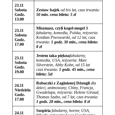
23.11
Sobota
Zestaw bajek
od b/o lat,
czas trwania:
Godz.
50 min. cena biletu: 5 zł
13.00
Miszmasz, czyli kogel-mogel 3
23.11
fabularny, komedia, Polska,
reżyseria:
Sobota
Kordian Piwowarski, od 12 lat,
czas
Godz.
trwania:
1
godz. 30 min., cena biletu:
17.00
8
zł
Jestem taka piękna
fabularny,
23.11
komedia, USA,
reżyseria:
Marc
Sobota
Silverstein, Abby Kohn, od 15 lat
Godz.
czas trwania:
1 godz. 45 min., cena
19.00
biletu: 5
zł
Robaczki z Zaginionej Dżungli
dla
24.11
dzieci, animowany, Chiny, Francja,
Niedziela
Gwadelupa, reżyseria: Helene Giraud,
Godz.
Thomas Szabo, od 7 lat,
czas trwania:
17.00
1 godz. 28 min., cena biletu:
8
zł
Suspiria
fabularny, horror, USA,
24.11