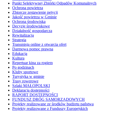
Punkt Selektywnej Zbiórki Odpadów Komunalnych
Ochrona powietrza
Zbiorcze zestawienie petycji
Jakość powietrza w Gminie
Ochrona środowiska
Decyzje środowiskowe
Działalność gospodarcza
Rewitalizacja
Strategia
Transmisja online z otwarcia ofert
Darmowa pomoc prawna
Edukacja
Kultura
Repertuar kina za rogiem
Po godzinach
Kluby sportowe
Turystyka w gminie
Trasy rowerowe
Szlaki MAŁOPOLSKI
Deklaracja dostępności
RAPORT DOSTĘPNOŚCI
FUNDUSZ DRÓG SAMORZĄDOWYCH
Projekty realizowane ze środków budżetu państwa
Projekty realizowane z Funduszy Europejskich