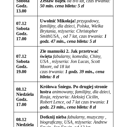
Sobota
Zestaw bajek
od b/o lat,
czas trwania:
Godz.
50 min. cena biletu: 5 zł
13.00
Uwolnić Mikołaja!
przygodowy,
07.12
familijny, dla dzieci, Polska,
Wielka
Sobota
Brytania, reżyseria: Christopher
Godz.
SmithUSA, , od 7 lat,
czas trwania:
1
17.00
godz. 47 min., cena biletu:
5
zł
Złe mamuśki 2. Jak przetrwać
07.12
święta
fabularny, komedia, Chiny,
Sobota
USA ,
reżyseria:
Jon Lucas, Scott
Godz.
Moore, od 18 lat
19.00
czas trwania:
1 godz. 39 min., cena
biletu:
8
zł
Królowa Śniegu. Po drugiej stronie
08.12
lustra
animowany, familijny,
dla dzieci,
Niedziela
Rosja, reżyseria:
Aleksiej Cicilin,
Godz.
Robert Lence, od 7 lat
czas trwania:
1
17.00
godz. 23 min., cena biletu:
8
zł
Dotknij nieba
fabularny, muzyczny ,
08.12
biograficzny, USA,
reżyseria: Andrew
Niedziela