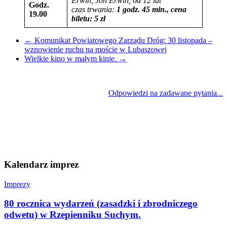
Erwin, Jon Erwin, od 12 lat
Godz.
czas trwania:
1 godz. 45 min., cena
19.00
biletu:
5
zł
←
Komunikat Powiatowego Zarządu Dróg: 30 listopada –
wznowienie ruchu na moście w Lubaszowej
Wielkie kino w małym kinie.
→
Odpowiedzi na zadawane pytania...
Kalendarz imprez
Imprezy
80 rocznica wydarzeń (zasadzki i zbrodniczego
odwetu) w Rzepienniku Suchym.