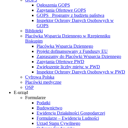
Ogłoszenia GOPS
Zapytania Ofertowe GOPS
GOPS_ Programy z budżetu państwa
Inspektor Ochrony Danych Osobowych w
GOPS
Biblioteki
Placówka Wsparcia Dziennego w Rzepienniku
Biskupim
Placówka Wsparcia Dziennego
Projekt dofinansowany z Funduszy EU
Zapraszamy do Placówki Wsparcia Dziennego
Zapytania Ofertowe PWD
Zwiększenie liczby miejsc w PWD
Inspektor Ochrony Danych Osobowych w PWD
Cyfrowa Polska
Placówki medyczne
OSP
E-urząd
Formularze
Podatki
Budownictwo
Ewidencja Działalności Gospodarczej
Formularze – Ewidencja Ludności
Urząd Stanu Cywilnego