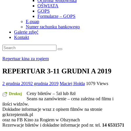
Ochrona Środowiska
OŚWIATA
GOPS
Formularze – GOPS
E-puap
Numer rachunku bankowego
Galerie zdjęć
Kontakt
Repertuar kina za rogiem
REPERTUAR 3-11 GRUDNI A 2019
2 grudnia 2019
2 grudnia 2019
Maciej Hołda
1079 Views
Ceny biletów – 5zł lub 8zł
Drukuj
Seans na zamówienie – cena zależna od filmu i
ilości widzów.
Dokładne informacje wraz z opisem filmów na stronie
gckrzepiennik.pl
oraz na FB Kino za Rogiem w Olszynach
Rezerwacje biletów i dokładne informacje pod nr. tel.
14 6531571