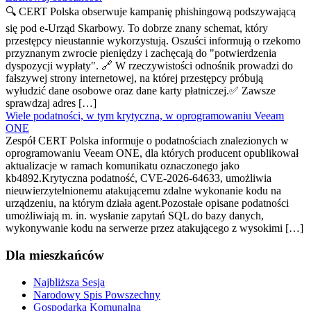
🔍 CERT Polska obserwuje kampanię phishingową podszywającą
się pod e-Urząd Skarbowy. To dobrze znany schemat, który
przestępcy nieustannie wykorzystują. Oszuści informują o rzekomo
przyznanym zwrocie pieniędzy i zachęcają do "potwierdzenia
dyspozycji wypłaty". 🔗 W rzeczywistości odnośnik prowadzi do
fałszywej strony internetowej, na której przestępcy próbują
wyłudzić dane osobowe oraz dane karty płatniczej.✅ Zawsze
sprawdzaj adres […]
Wiele podatności, w tym krytyczna, w oprogramowaniu Veeam
ONE
Zespół CERT Polska informuje o podatnościach znalezionych w
oprogramowaniu Veeam ONE, dla których producent opublikował
aktualizacje w ramach komunikatu oznaczonego jako
kb4892.Krytyczna podatność, CVE-2026-64633, umożliwia
nieuwierzytelnionemu atakującemu zdalne wykonanie kodu na
urządzeniu, na którym działa agent.Pozostałe opisane podatności
umożliwiają m. in. wysłanie zapytań SQL do bazy danych,
wykonywanie kodu na serwerze przez atakującego z wysokimi […]
Dla mieszkańców
Najbliższa Sesja
Narodowy Spis Powszechny
Gospodarka Komunalna