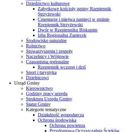
Dziedzictwo kulturowe
Zabytkowe kościoły gminy Rzepiennik
Strzyżewski
Cmentarze i miejsca pamięci w gminie
Rzepiennik Strzyżewski
Dwór w Rzepienniku Biskupim
Izba Regionalna Zapiecek
Środowisko naturalne
Rolnictwo
Stowarzyszenia i zespoły
Naczelnicy i Wójtowie
Czasopisma regionalne
Rzepiennik wczoraj i dziś
Sport i turystyka
Dzielnicowi
Urząd Gminy
Kierownictwo
Godziny pracy urzędu
Struktura Urzędu Gminy
Statut Gminy
Kategorie tematyczne
Działalność gospodarcza
Ochrona środowiska
Ochrona powietrza
Przydomowa Oczyszczalnia Ścieków