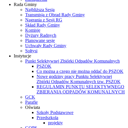
Rada Gminy
Najbliższa Sesja
Transmisja z Obrad Rady Gminy
Nagrania z Sesji RG
Skład Rady Gminy
Komisje
Dyżury Radnych
Planowane sesje
Uchwały Rady Gminy
Sołtysi
Instytucje
Punkt Selektywnej Zbiórki Odpadów Komunalnych
PSZOK
Co można a czego nie można oddać do PSZOK
Nowe godziny pracy Punktu Selektywnej
Zbiórki Odpadów Komunalnych tzw. PSZOK
REGULAMIN PUNKTU SELEKTYWNEGO
ZBIERANIA ODPADÓW KOMUNALNYCH
GCK
Parafie
Oświata
Szkoły Podstawowe
Przedszkola
projekty
GOPS