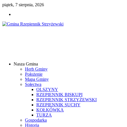
piątek, 7 sierpnia, 2026
Gmina
Rzepiennik
Strzyżewski
Nasza Gmina
Samorządowy
Herb Gminy
Portal
Położenie
Internetowy
Mapa Gminy
Sołectwa
OLSZYNY
RZEPIENNIK BISKUPI
RZEPIENNIK STRZYŻEWSKI
RZEPIENNIK SUCHY
KOŁKÓWKA
TURZA
Gospodarka
Historia