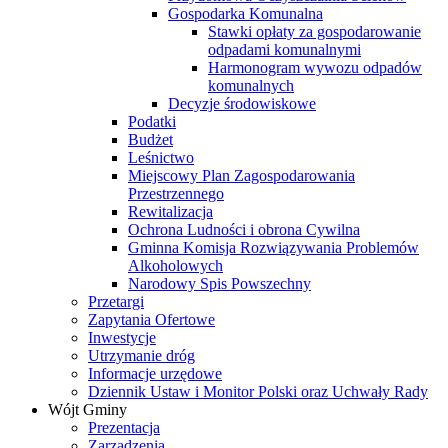
Gospodarka Komunalna
Stawki opłaty za gospodarowanie
odpadami komunalnymi
Harmonogram wywozu odpadów
komunalnych
Decyzje środowiskowe
Podatki
Budżet
Leśnictwo
Miejscowy Plan Zagospodarowania
Przestrzennego
Rewitalizacja
Ochrona Ludności i obrona Cywilna
Gminna Komisja Rozwiązywania Problemów
Alkoholowych
Narodowy Spis Powszechny
Przetargi
Zapytania Ofertowe
Inwestycje
Utrzymanie dróg
Informacje urzędowe
Dziennik Ustaw i Monitor Polski oraz Uchwały Rady
Wójt Gminy
Prezentacja
Zarządzenia