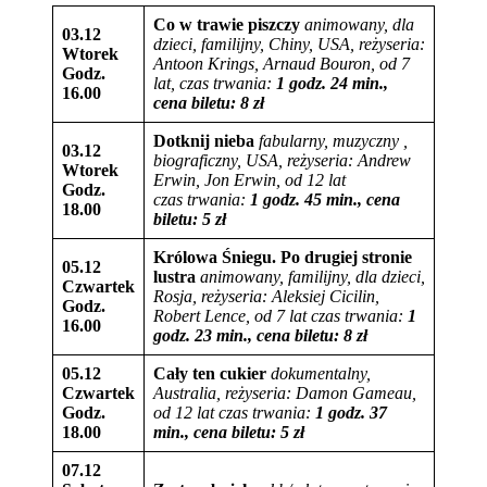
Co w trawie piszczy
animowany, dla
03.12
dzieci, familijny, Chiny, USA, reżyseria:
Wtorek
Antoon Krings, Arnaud Bouron
, od 7
Godz.
lat,
czas trwania:
1 godz. 24 min.,
16.00
cena biletu:
8
zł
Dotknij nieba
fabularny, muzyczny ,
03.12
biograficzny, USA,
reżyseria: Andrew
Wtorek
Erwin, Jon Erwin, od 12 lat
Godz.
czas trwania:
1 godz. 45 min., cena
18.00
biletu:
5
zł
Królowa Śniegu. Po drugiej stronie
05.12
lustra
animowany, familijny,
dla dzieci,
Czwartek
Rosja, reżyseria:
Aleksiej Cicilin,
Godz.
Robert Lence, od 7 lat
czas trwania:
1
16.00
godz. 23 min., cena biletu:
8
zł
05.12
Cały ten cukier
dokumentalny,
Czwartek
Australia,
reżyseria: Damon Gameau,
Godz.
od 12 lat
czas trwania:
1 godz. 37
18.00
min., cena biletu:
5
zł
07.12