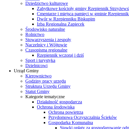
Dziedzictwo kulturowe
Zabytkowe kościoły gminy Rzepiennik Strzyżews
Cmentarze i miejsca pamięci w gminie Rzepiennik
Dwór w Rzepienniku Biskupim
Izba Regionalna Zapiecek
Środowisko naturalne
Rolnictwo
Stowarzyszenia i zespoły
Naczelnicy i Wójtowie
Czasopisma regionalne
Rzepiennik wczoraj i dziś
Sport i turystyka
Dzielnicowi
Urząd Gminy
Kierownictwo
Godziny pracy urzędu
Struktura Urzędu Gminy
Statut Gminy
Kategorie tematyczne
Działalność gospodarcza
Ochrona środowiska
Ochrona powietrza
Przydomowa Oczyszczalnia Ścieków
Gospodarka Komunalna
Stawki opłaty za gospodarowanie o