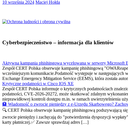
10 września 2024
Maciej Hołda
Cyberbezpieczeństwo – informacja dla klientów
Aktywna kampania phishingowa wycelowana w serwery Microsoft 
Zespół CERT Polska obserwuje kampanię phishingową "OWAReaper
wcześniejszym komunikacie.Podatność występuje w następujących w
Exchange Emergency Mitigation Service (EEMS), która została automa
Krytyczne podatności w Cisco IOS XE
Zespół CERT Polska informuje o krytycznych podatnościach znalez
podatności, CVE-2026-20272, może skutkować zdalnym wykonaniem
nieprawidłowej kontroli dostępu m.in. w ramach uwierzytelnienia 
🏦 Wiadomość o zwrocie pieniędzy z e-Urzędu Skarbowego? Zachow
🔍 CERT Polska obserwuje kampanię phishingową podszywającą się p
zwrocie pieniędzy i zachęcają do "potwierdzenia dyspozycji wypłaty
karty płatniczej.✅ Zawsze sprawdzaj adres […]