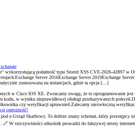
Exchange
" wykorzystującą podatność typu Stored XSS CVE-2026-42897 w Ou
ersjach:Exchange Server 2016Exchange Server 2019Exchange Server S
tycznie zastosowana na instancjach, gdzie ta opcja […]
ionych w Cisco IOS XE. Zwracamy uwagę, że to oprogramowanie jest
 kodu, w wyniku nieprawidłowej obsługi przekazywanych poleceń.D
użytkownika czy weryfikacji uprawnień.Zalecamy niezwłoczną weryfik
aj ostrożność!
od e-Urząd Skarbowy. To dobrze znany schemat, który przestępcy ni
". 🔗 W rzeczywistości odnośnik prowadzi do fałszywej strony interne