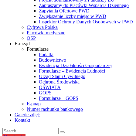
Zapraszamy do Placówki Wsparcia Dziennego
Zapytania Ofertowe PWD
Zwiększenie liczby miejsc w PWD
Inspektor Ochrony Danych Osobowych w PWD
Cyfrowa Polska
Placówki medyczne
OSP
E-urząd
Formularze
Podatki
Budownictwo
Ewidencja Działalności Gospodarczej
Formularze – Ewidencja Ludności
Urząd Stanu Cywilnego
Ochrona Środowiska
OŚWIATA
GOPS
Formularze – GOPS
E-puap
Numer rachunku bankowego
Galerie zdjęć
Kontakt