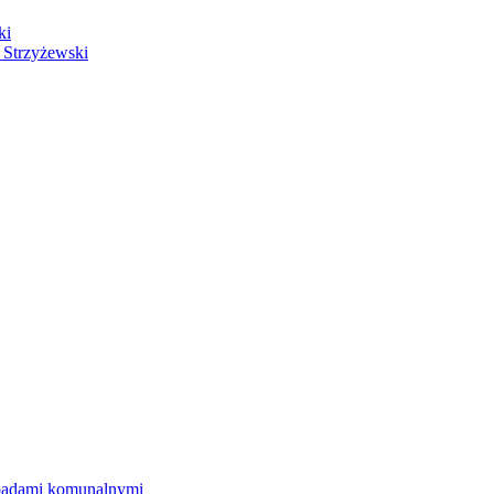
ki
 Strzyżewski
dpadami komunalnymi