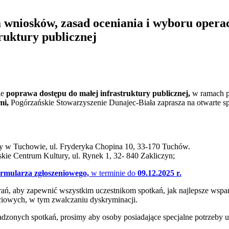
ia wniosków, zasad oceniania i wyboru o
ruktury publicznej
ie
poprawa dostępu do małej infrastruktury publicznej,
w ramach p
ami,
Pogórzańskie Stowarzyszenie Dunajec-Biała zaprasza na otwarte s
y w Tuchowie, ul. Fryderyka Chopina 10, 33-170 Tuchów.
skie Centrum Kultury, ul. Rynek 1, 32- 840 Zakliczyn;
ormularza zgłoszeniowego,
w terminie do
09.12.2025 r.
ań, aby zapewnić wszystkim uczestnikom spotkań, jak najlepsze wsp
ciowych, w tym zwalczaniu dyskryminacji.
onych spotkań, prosimy aby osoby posiadające specjalne potrzeby up