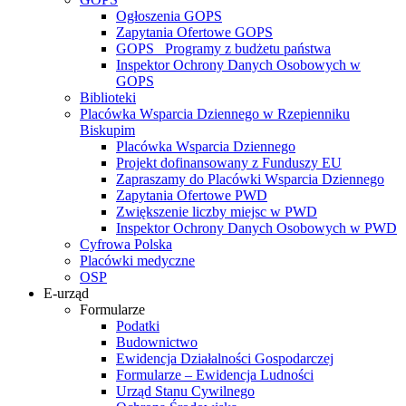
Ogłoszenia GOPS
Zapytania Ofertowe GOPS
GOPS_ Programy z budżetu państwa
Inspektor Ochrony Danych Osobowych w
GOPS
Biblioteki
Placówka Wsparcia Dziennego w Rzepienniku
Biskupim
Placówka Wsparcia Dziennego
Projekt dofinansowany z Funduszy EU
Zapraszamy do Placówki Wsparcia Dziennego
Zapytania Ofertowe PWD
Zwiększenie liczby miejsc w PWD
Inspektor Ochrony Danych Osobowych w PWD
Cyfrowa Polska
Placówki medyczne
OSP
E-urząd
Formularze
Podatki
Budownictwo
Ewidencja Działalności Gospodarczej
Formularze – Ewidencja Ludności
Urząd Stanu Cywilnego