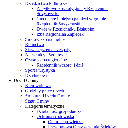
Dziedzictwo kulturowe
Zabytkowe kościoły gminy Rzepiennik
Strzyżewski
Cmentarze i miejsca pamięci w gminie
Rzepiennik Strzyżewski
Dwór w Rzepienniku Biskupim
Izba Regionalna Zapiecek
Środowisko naturalne
Rolnictwo
Stowarzyszenia i zespoły
Naczelnicy i Wójtowie
Czasopisma regionalne
Rzepiennik wczoraj i dziś
Sport i turystyka
Dzielnicowi
Urząd Gminy
Kierownictwo
Godziny pracy urzędu
Struktura Urzędu Gminy
Statut Gminy
Kategorie tematyczne
Działalność gospodarcza
Ochrona środowiska
Ochrona powietrza
Przydomowa Oczyszczalnia Ścieków