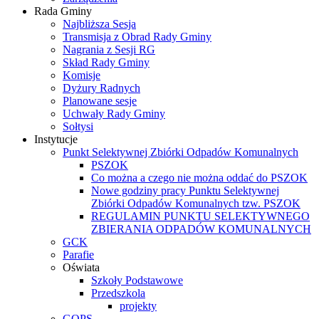
Rada Gminy
Najbliższa Sesja
Transmisja z Obrad Rady Gminy
Nagrania z Sesji RG
Skład Rady Gminy
Komisje
Dyżury Radnych
Planowane sesje
Uchwały Rady Gminy
Sołtysi
Instytucje
Punkt Selektywnej Zbiórki Odpadów Komunalnych
PSZOK
Co można a czego nie można oddać do PSZOK
Nowe godziny pracy Punktu Selektywnej
Zbiórki Odpadów Komunalnych tzw. PSZOK
REGULAMIN PUNKTU SELEKTYWNEGO
ZBIERANIA ODPADÓW KOMUNALNYCH
GCK
Parafie
Oświata
Szkoły Podstawowe
Przedszkola
projekty
GOPS