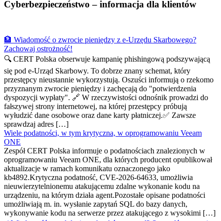
Cyberbezpieczeństwo – informacja dla klientów
🏦 Wiadomość o zwrocie pieniędzy z e-Urzędu Skarbowego?
Zachowaj ostrożność!
🔍 CERT Polska obserwuje kampanię phishingową podszywającą
się pod e-Urząd Skarbowy. To dobrze znany schemat, który
przestępcy nieustannie wykorzystują. Oszuści informują o rzekomo
przyznanym zwrocie pieniędzy i zachęcają do "potwierdzenia
dyspozycji wypłaty". 🔗 W rzeczywistości odnośnik prowadzi do
fałszywej strony internetowej, na której przestępcy próbują
wyłudzić dane osobowe oraz dane karty płatniczej.✅ Zawsze
sprawdzaj adres […]
Wiele podatności, w tym krytyczna, w oprogramowaniu Veeam
ONE
Zespół CERT Polska informuje o podatnościach znalezionych w
oprogramowaniu Veeam ONE, dla których producent opublikował
aktualizacje w ramach komunikatu oznaczonego jako
kb4892.Krytyczna podatność, CVE-2026-64633, umożliwia
nieuwierzytelnionemu atakującemu zdalne wykonanie kodu na
urządzeniu, na którym działa agent.Pozostałe opisane podatności
umożliwiają m. in. wysłanie zapytań SQL do bazy danych,
wykonywanie kodu na serwerze przez atakującego z wysokimi […]