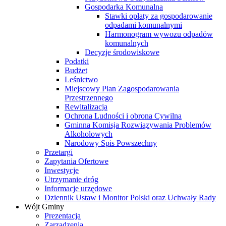
Gospodarka Komunalna
Stawki opłaty za gospodarowanie
odpadami komunalnymi
Harmonogram wywozu odpadów
komunalnych
Decyzje środowiskowe
Podatki
Budżet
Leśnictwo
Miejscowy Plan Zagospodarowania
Przestrzennego
Rewitalizacja
Ochrona Ludności i obrona Cywilna
Gminna Komisja Rozwiązywania Problemów
Alkoholowych
Narodowy Spis Powszechny
Przetargi
Zapytania Ofertowe
Inwestycje
Utrzymanie dróg
Informacje urzędowe
Dziennik Ustaw i Monitor Polski oraz Uchwały Rady
Wójt Gminy
Prezentacja
Zarządzenia