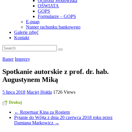
Ochrona Środowiska
OŚWIATA
GOPS
Formularze – GOPS
E-puap
Numer rachunku bankowego
Galerie zdjęć
Kontakt
Baner
Imprezy
Spotkanie autorskie z prof. dr. hab.
Augustynem Miką
5 lipca 2018
Maciej Hołda
1726 Views
Drukuj
←
Repertuar Kina za Rogiem
Pytanie do Wójta z dnia 20 czerwca 2018 roku przez
Damiana Markowicz
→