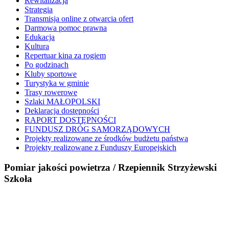
Rewitalizacja
Strategia
Transmisja online z otwarcia ofert
Darmowa pomoc prawna
Edukacja
Kultura
Repertuar kina za rogiem
Po godzinach
Kluby sportowe
Turystyka w gminie
Trasy rowerowe
Szlaki MAŁOPOLSKI
Deklaracja dostępności
RAPORT DOSTĘPNOŚCI
FUNDUSZ DRÓG SAMORZĄDOWYCH
Projekty realizowane ze środków budżetu państwa
Projekty realizowane z Funduszy Europejskich
Pomiar jakości powietrza / Rzepiennik Strzyżewski
Szkoła