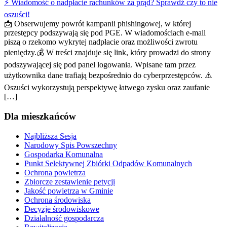
⚡ Wiadomość o nadpłacie rachunków za prąd? Sprawdź czy to nie
oszuści!
📩 Obserwujemy powrót kampanii phishingowej, w której
przestępcy podszywają się pod PGE. W wiadomościach e-mail
piszą o rzekomo wykrytej nadpłacie oraz możliwości zwrotu
pieniędzy.💰 W treści znajduje się link, który prowadzi do strony
podszywającej się pod panel logowania. Wpisane tam przez
użytkownika dane trafiają bezpośrednio do cyberprzestępców. ⚠️
Oszuści wykorzystują perspektywę łatwego zysku oraz zaufanie
[…]
Dla mieszkańców
Najbliższa Sesja
Narodowy Spis Powszechny
Gospodarka Komunalna
Punkt Selektywnej Zbiórki Odpadów Komunalnych
Ochrona powietrza
Zbiorcze zestawienie petycji
Jakość powietrza w Gminie
Ochrona środowiska
Decyzje środowiskowe
Działalność gospodarcza