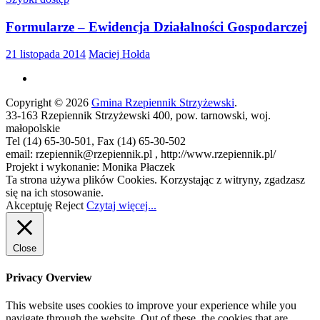
Formularze – Ewidencja Działalności Gospodarczej
21 listopada 2014
Maciej Hołda
Copyright © 2026
Gmina Rzepiennik Strzyżewski
.
33-163 Rzepiennik Strzyżewski 400, pow. tarnowski, woj.
małopolskie
Tel (14) 65-30-501, Fax (14) 65-30-502
email: rzepiennik@rzepiennik.pl , http://www.rzepiennik.pl/
Projekt i wykonanie: Monika Płaczek
Ta strona używa plików Cookies. Korzystając z witryny, zgadzasz
się na ich stosowanie.
Akceptuję
Reject
Czytaj więcej...
Close
Privacy Overview
This website uses cookies to improve your experience while you
navigate through the website. Out of these, the cookies that are