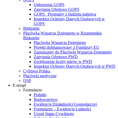
Ogłoszenia GOPS
Zapytania Ofertowe GOPS
GOPS_ Programy z budżetu państwa
Inspektor Ochrony Danych Osobowych w
GOPS
Biblioteki
Placówka Wsparcia Dziennego w Rzepienniku
Biskupim
Placówka Wsparcia Dziennego
Projekt dofinansowany z Funduszy EU
Zapraszamy do Placówki Wsparcia Dziennego
Zapytania Ofertowe PWD
Zwiększenie liczby miejsc w PWD
Inspektor Ochrony Danych Osobowych w PWD
Cyfrowa Polska
Placówki medyczne
OSP
E-urząd
Formularze
Podatki
Budownictwo
Ewidencja Działalności Gospodarczej
Formularze – Ewidencja Ludności
Urząd Stanu Cywilnego