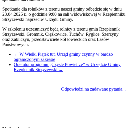
Spotkanie dla rolników z terenu naszej gminy odbędzie się w dniu
23.04.2025 r., o godzinie 9:00 na sali widowiskowej w Rzepienniku
Strzyżewski naprzeciw Urzędu Gminy.
W szkoleniu uczestniczyć będą rolnicy z terenu gmin Rzepiennik
Strzyżewski, Gromnik, Ciężkowice, Tuchów, Ryglice, Szerzyny
oraz Zakliczyn, przedstawiciele kół łowieckich oraz Lasów
Państwowych.
←
W Wielki Piątek tut. Urząd gminy czynny w bardzo
ograniczonym zakresie
Operator programu „Czyste Powietrze” w Urzędzie Gminy
Rzepiennik Strzyżewski
→
Odpowiedzi na zadawane pytania...