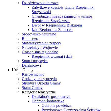
Dziedzictwo kulturowe
Zabytkowe kościoły gminy Rzepiennik
Strzyżewski
Cmentarze i miejsca pamięci w gminie
Rzepiennik Strzyżewski
Dwór w Rzepienniku Biskupim
Izba Regionalna Zapiecek
Środowisko naturalne
Rolnictwo
Stowarzyszenia i zespoły
Naczelnicy i Wójtowie
Czasopisma regionalne
Rzepiennik wczoraj i dziś
Sport i turystyka
Dzielnicowi
Urząd Gminy
Kierownictwo
Godziny pracy urzędu
Struktura Urzędu Gminy
Statut Gminy
Kategorie tematyczne
Działalność gospodarcza
Ochrona środowiska
Ochrona powietrza
Przydomowa Oczyszczalnia Ścieków