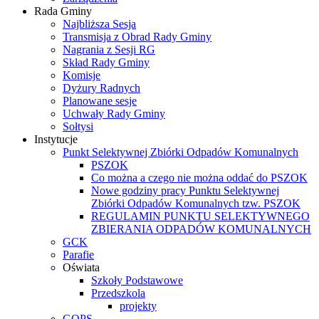
Rada Gminy
Najbliższa Sesja
Transmisja z Obrad Rady Gminy
Nagrania z Sesji RG
Skład Rady Gminy
Komisje
Dyżury Radnych
Planowane sesje
Uchwały Rady Gminy
Sołtysi
Instytucje
Punkt Selektywnej Zbiórki Odpadów Komunalnych
PSZOK
Co można a czego nie można oddać do PSZOK
Nowe godziny pracy Punktu Selektywnej
Zbiórki Odpadów Komunalnych tzw. PSZOK
REGULAMIN PUNKTU SELEKTYWNEGO
ZBIERANIA ODPADÓW KOMUNALNYCH
GCK
Parafie
Oświata
Szkoły Podstawowe
Przedszkola
projekty
GOPS