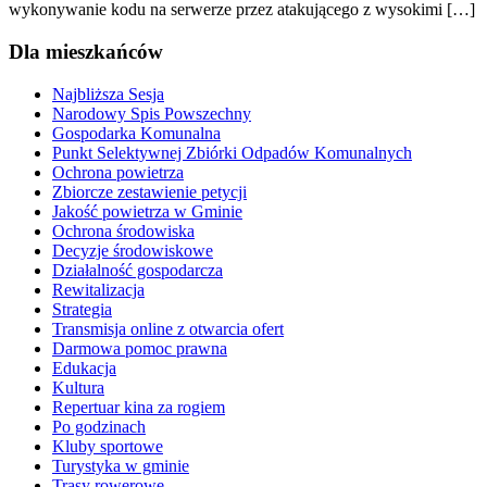
wykonywanie kodu na serwerze przez atakującego z wysokimi […]
Dla mieszkańców
Najbliższa Sesja
Narodowy Spis Powszechny
Gospodarka Komunalna
Punkt Selektywnej Zbiórki Odpadów Komunalnych
Ochrona powietrza
Zbiorcze zestawienie petycji
Jakość powietrza w Gminie
Ochrona środowiska
Decyzje środowiskowe
Działalność gospodarcza
Rewitalizacja
Strategia
Transmisja online z otwarcia ofert
Darmowa pomoc prawna
Edukacja
Kultura
Repertuar kina za rogiem
Po godzinach
Kluby sportowe
Turystyka w gminie
Trasy rowerowe