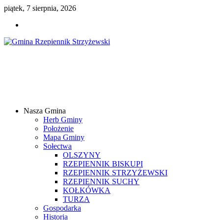
piątek, 7 sierpnia, 2026
Gmina
Rzepiennik
Strzyżewski
Nasza Gmina
Samorządowy
Herb Gminy
Portal
Położenie
Internetowy
Mapa Gminy
Sołectwa
OLSZYNY
RZEPIENNIK BISKUPI
RZEPIENNIK STRZYŻEWSKI
RZEPIENNIK SUCHY
KOŁKÓWKA
TURZA
Gospodarka
Historia