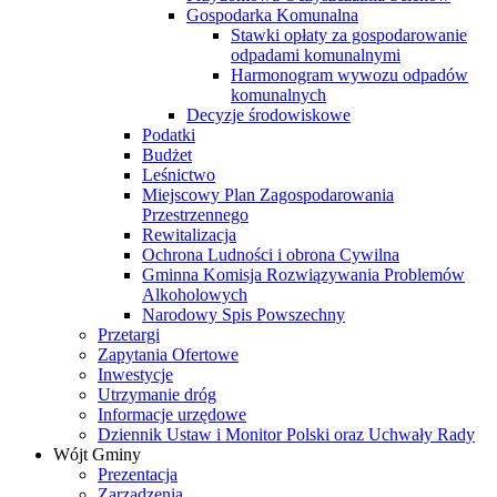
Gospodarka Komunalna
Stawki opłaty za gospodarowanie
odpadami komunalnymi
Harmonogram wywozu odpadów
komunalnych
Decyzje środowiskowe
Podatki
Budżet
Leśnictwo
Miejscowy Plan Zagospodarowania
Przestrzennego
Rewitalizacja
Ochrona Ludności i obrona Cywilna
Gminna Komisja Rozwiązywania Problemów
Alkoholowych
Narodowy Spis Powszechny
Przetargi
Zapytania Ofertowe
Inwestycje
Utrzymanie dróg
Informacje urzędowe
Dziennik Ustaw i Monitor Polski oraz Uchwały Rady
Wójt Gminy
Prezentacja
Zarządzenia