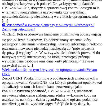
obsługi przekazywanych poleceń.Druga krytyczna podatność,
CVE-2026-20267, dotyczy nieprawidłowej kontroli dostępu m.in.
w ramach uwierzytelnienia użytkownika czy weryfikacji
uprawnień.Zalecamy niezwłoczną weryfikację oprogramowania
[…]
🏦 Wiadomość o zwrocie pieniędzy z e-Urzędu Skarbowego?
Zachowaj ostrożność!
🔍 CERT Polska obserwuje kampanię phishingową podszywającą
się pod e-Urząd Skarbowy. To dobrze znany schemat, który
przestępcy nieustannie wykorzystują. Oszuści informują o rzekomo
przyznanym zwrocie pieniędzy i zachęcają do "potwierdzenia
dyspozycji wypłaty". 🔗 W rzeczywistości odnośnik prowadzi do
fałszywej strony internetowej, na której przestępcy próbują
wyłudzić dane osobowe oraz dane karty płatniczej.✅ Zawsze
sprawdzaj adres […]
Wiele podatności, w tym krytyczna, w oprogramowaniu Veeam
ONE
Zespół CERT Polska informuje o podatnościach znalezionych w
oprogramowaniu Veeam ONE, dla których producent opublikował
aktualizacje w ramach komunikatu oznaczonego jako
kb4892.Krytyczna podatność, CVE-2026-64633, umożliwia
nieuwierzytelnionemu atakującemu zdalne wykonanie kodu na
urządzeniu, na którym działa agent.Pozostałe opisane podatności
umożliwiają m. in. wysłanie zapytań SQL do bazy danych,