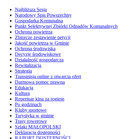
Najbliższa Sesja
Narodowy Spis Powszechny
Gospodarka Komunalna
Punkt Selektywnej Zbiórki Odpadów Komunalnych
Ochrona powietrza
Zbiorcze zestawienie petycji
Jakość powietrza w Gminie
Ochrona środowiska
Decyzje środowiskowe
Działalność gospodarcza
Rewitalizacja
Strategia
Transmisja online z otwarcia ofert
Darmowa pomoc prawna
Edukacja
Kultura
Repertuar kina za rogiem
Po godzinach
Kluby sportowe
Turystyka w gminie
Trasy rowerowe
Szlaki MAŁOPOLSKI
Deklaracja dostępności
RAPORT DOSTĘPNOŚCI