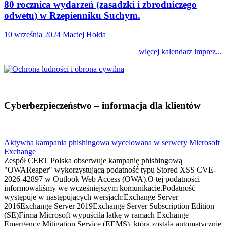
80 rocznica wydarzeń (zasadzki i zbrodniczego
odwetu) w Rzepienniku Suchym.
10 września 2024
Maciej Hołda
więcej kalendarz imprez...
Cyberbezpieczeństwo – informacja dla klientów
Aktywna kampania phishingowa wycelowana w serwery Microsoft
Exchange
Zespół CERT Polska obserwuje kampanię phishingową
"OWAReaper" wykorzystującą podatność typu Stored XSS CVE-
2026-42897 w Outlook Web Access (OWA).O tej podatności
informowaliśmy we wcześniejszym komunikacie.Podatność
występuje w następujących wersjach:Exchange Server
2016Exchange Server 2019Exchange Server Subscription Edition
(SE)Firma Microsoft wypuściła łatkę w ramach Exchange
Emergency Mitigation Service (EEMS), która została automatycznie