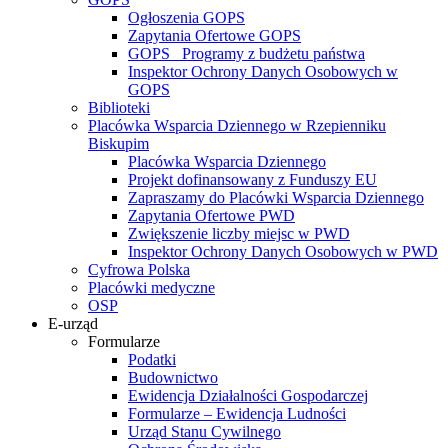
Ogłoszenia GOPS
Zapytania Ofertowe GOPS
GOPS_ Programy z budżetu państwa
Inspektor Ochrony Danych Osobowych w
GOPS
Biblioteki
Placówka Wsparcia Dziennego w Rzepienniku
Biskupim
Placówka Wsparcia Dziennego
Projekt dofinansowany z Funduszy EU
Zapraszamy do Placówki Wsparcia Dziennego
Zapytania Ofertowe PWD
Zwiększenie liczby miejsc w PWD
Inspektor Ochrony Danych Osobowych w PWD
Cyfrowa Polska
Placówki medyczne
OSP
E-urząd
Formularze
Podatki
Budownictwo
Ewidencja Działalności Gospodarczej
Formularze – Ewidencja Ludności
Urząd Stanu Cywilnego