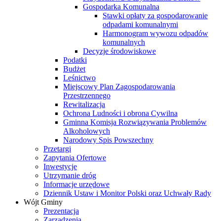
Gospodarka Komunalna
Stawki opłaty za gospodarowanie
odpadami komunalnymi
Harmonogram wywozu odpadów
komunalnych
Decyzje środowiskowe
Podatki
Budżet
Leśnictwo
Miejscowy Plan Zagospodarowania
Przestrzennego
Rewitalizacja
Ochrona Ludności i obrona Cywilna
Gminna Komisja Rozwiązywania Problemów
Alkoholowych
Narodowy Spis Powszechny
Przetargi
Zapytania Ofertowe
Inwestycje
Utrzymanie dróg
Informacje urzędowe
Dziennik Ustaw i Monitor Polski oraz Uchwały Rady
Wójt Gminy
Prezentacja
Zarządzenia