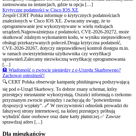
zastosowana na instancjach, gdzie ta opcja […]
Krytyczne podatności w Cisco IOS XE
Zespół CERT Polska informuje o krytycznych podatnościach
znalezionych w Cisco IOS XE. Zwracamy uwagę, że to
oprogramowanie jest wykorzystywane w wielu rodzajach
urządzeń.Najpoważniejsza z podatności, CVE-2026-20272, może
skutkować zdalnym wykonaniem kodu, w wyniku nieprawidłowej
obsługi przekazywanych poleceń.Druga krytyczna podatność,
CVE-2026-20267, dotyczy nieprawidłowej kontroli dostępu m.in.
w ramach uwierzytelnienia użytkownika czy weryfikacji
uprawnień.Zalecamy niezwłoczną weryfikację oprogramowania
[…]
🏦 Wiadomość o zwrocie pieniędzy z e-Urzędu Skarbowego?
Zachowaj ostrożność!
🔍 CERT Polska obserwuje kampanię phishingową podszywającą
się pod e-Urząd Skarbowy. To dobrze znany schemat, który
przestępcy nieustannie wykorzystują. Oszuści informują o rzekomo
przyznanym zwrocie pieniędzy i zachęcają do "potwierdzenia
dyspozycji wypłaty". 🔗 W rzeczywistości odnośnik prowadzi do
fałszywej strony internetowej, na której przestępcy próbują
wyłudzić dane osobowe oraz dane karty płatniczej.✅ Zawsze
sprawdzaj adres […]
Dla mieszkańców