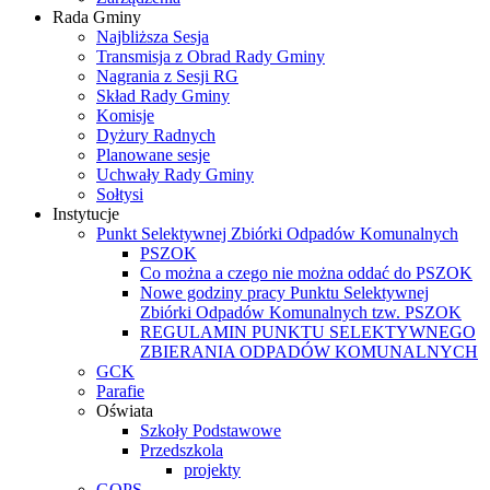
Rada Gminy
Najbliższa Sesja
Transmisja z Obrad Rady Gminy
Nagrania z Sesji RG
Skład Rady Gminy
Komisje
Dyżury Radnych
Planowane sesje
Uchwały Rady Gminy
Sołtysi
Instytucje
Punkt Selektywnej Zbiórki Odpadów Komunalnych
PSZOK
Co można a czego nie można oddać do PSZOK
Nowe godziny pracy Punktu Selektywnej
Zbiórki Odpadów Komunalnych tzw. PSZOK
REGULAMIN PUNKTU SELEKTYWNEGO
ZBIERANIA ODPADÓW KOMUNALNYCH
GCK
Parafie
Oświata
Szkoły Podstawowe
Przedszkola
projekty
GOPS