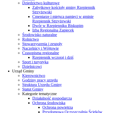
Dziedzictwo kulturowe
Zabytkowe kościoły gminy Rzepiennik
Strzyżewski
Cmentarze i miejsca pamięci w gminie
Rzepiennik Strzyżewski
Dwór w Rzepienniku Biskupim
Izba Regionalna Zapiecek
Środowisko naturalne
Rolnictwo
Stowarzyszenia i zespoły
Naczelnicy i Wójtowie
Czasopisma regionalne
Rzepiennik wczoraj i dziś
Sport i turystyka
Dzielnicowi
Urząd Gminy
Kierownictwo
Godziny pracy urzędu
Struktura Urzędu Gminy
Statut Gminy
Kategorie tematyczne
Działalność gospodarcza
Ochrona środowiska
Ochrona powietrza
Przydomowa Oczyszczalnia Ścieków