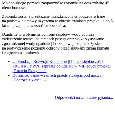
Małopolskiego pozwoli zaopatrzyć w zbiorniki na deszczówkę 45
nieruchomości.
Zbiorniki zostaną przekazane mieszkańcom na potrzeby własne
na podstawie umowy użyczenia w okresie trwałości projektu, a po 5
latach przejdą na własność mieszkańca.
Działanie to wpłynie na ochronę zasobów wody poprzez
zwiększenie retencji na terenach posesji oraz wykorzystywanie
zgromadzonej wody opadowej i roztopowej, co przełoży się
na podwyższenie poziomu ochrony przed skutkami zmian klimatu
i zagrożeń naturalnych.
←
Fundacja Rozwoju Kompetencji i Przedsiębiorczości
PROAKTYWNI zaprasza do udziału w VIII edycji projektu
„Rozwiń Skrzydła!”.
Dofinansowanie w ramach przedsięwzięcia pod nazwą
„Podróże z klasą”
→
Odpowiedzi na zadawane pytania...