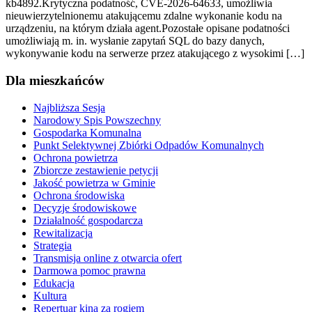
kb4892.Krytyczna podatność, CVE-2026-64633, umożliwia
nieuwierzytelnionemu atakującemu zdalne wykonanie kodu na
urządzeniu, na którym działa agent.Pozostałe opisane podatności
umożliwiają m. in. wysłanie zapytań SQL do bazy danych,
wykonywanie kodu na serwerze przez atakującego z wysokimi […]
Dla mieszkańców
Najbliższa Sesja
Narodowy Spis Powszechny
Gospodarka Komunalna
Punkt Selektywnej Zbiórki Odpadów Komunalnych
Ochrona powietrza
Zbiorcze zestawienie petycji
Jakość powietrza w Gminie
Ochrona środowiska
Decyzje środowiskowe
Działalność gospodarcza
Rewitalizacja
Strategia
Transmisja online z otwarcia ofert
Darmowa pomoc prawna
Edukacja
Kultura
Repertuar kina za rogiem