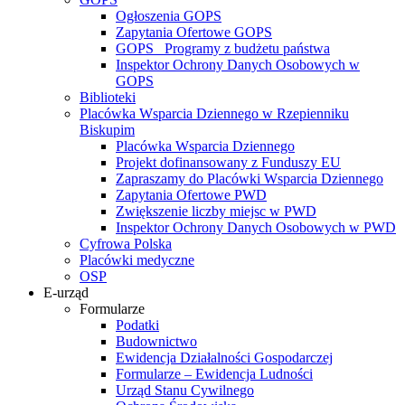
Ogłoszenia GOPS
Zapytania Ofertowe GOPS
GOPS_ Programy z budżetu państwa
Inspektor Ochrony Danych Osobowych w
GOPS
Biblioteki
Placówka Wsparcia Dziennego w Rzepienniku
Biskupim
Placówka Wsparcia Dziennego
Projekt dofinansowany z Funduszy EU
Zapraszamy do Placówki Wsparcia Dziennego
Zapytania Ofertowe PWD
Zwiększenie liczby miejsc w PWD
Inspektor Ochrony Danych Osobowych w PWD
Cyfrowa Polska
Placówki medyczne
OSP
E-urząd
Formularze
Podatki
Budownictwo
Ewidencja Działalności Gospodarczej
Formularze – Ewidencja Ludności
Urząd Stanu Cywilnego