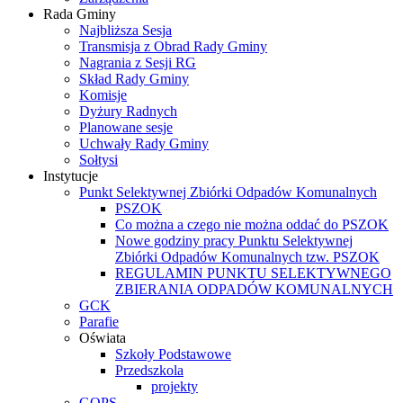
Rada Gminy
Najbliższa Sesja
Transmisja z Obrad Rady Gminy
Nagrania z Sesji RG
Skład Rady Gminy
Komisje
Dyżury Radnych
Planowane sesje
Uchwały Rady Gminy
Sołtysi
Instytucje
Punkt Selektywnej Zbiórki Odpadów Komunalnych
PSZOK
Co można a czego nie można oddać do PSZOK
Nowe godziny pracy Punktu Selektywnej
Zbiórki Odpadów Komunalnych tzw. PSZOK
REGULAMIN PUNKTU SELEKTYWNEGO
ZBIERANIA ODPADÓW KOMUNALNYCH
GCK
Parafie
Oświata
Szkoły Podstawowe
Przedszkola
projekty
GOPS