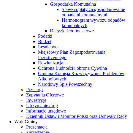
Gospodarka Komunalna
Stawki opłaty za gospodarowanie
odpadami komunalnymi
Harmonogram wywozu odpadów
komunalnych
Decyzje środowiskowe
Podatki
Budżet
Leśnictwo
Miejscowy Plan Zagospodarowania
Przestrzennego
Rewitalizacja
Ochrona Ludności i obrona Cywilna
Gminna Komisja Rozwiązywania Problemów
Alkoholowych
Narodowy Spis Powszechny
Przetargi
Zapytania Ofertowe
Inwestycje
Utrzymanie dróg
Informacje urzędowe
Dziennik Ustaw i Monitor Polski oraz Uchwały Rady
Wójt Gminy
Prezentacja
Zarządzenia