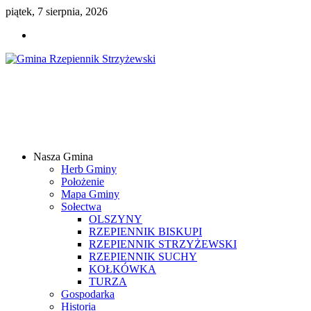
piątek, 7 sierpnia, 2026
Gmina
Rzepiennik
Strzyżewski
Nasza Gmina
Samorządowy
Herb Gminy
Portal
Położenie
Internetowy
Mapa Gminy
Sołectwa
OLSZYNY
RZEPIENNIK BISKUPI
RZEPIENNIK STRZYŻEWSKI
RZEPIENNIK SUCHY
KOŁKÓWKA
TURZA
Gospodarka
Historia