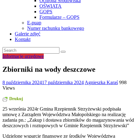
Ochrona Środowiska
OŚWIATA
GOPS
Formularze – GOPS
E-puap
Numer rachunku bankowego
Galerie zdjęć
Kontakt
Informacje urzędowe
Zbiorniki na wody deszczowe
8 października 2024
17 października 2024
Agnieszka Karaś
998
Views
Drukuj
25 września 2024r Gmina Rzepiennik Strzyżewski podpisała
umowę z Zarządem Województwa Małopolskiego na realizację
zadania pn.: „Zakup i dostawa zbiorników do magazynowania wód
deszczowych i roztopowych w Gminie Rzepiennik Strzyżewski”
Udzielone wsparcie finansowe ze środków Województwa