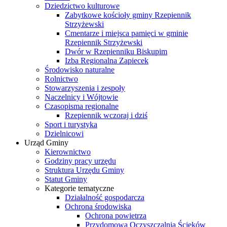
Dziedzictwo kulturowe
Zabytkowe kościoły gminy Rzepiennik
Strzyżewski
Cmentarze i miejsca pamięci w gminie
Rzepiennik Strzyżewski
Dwór w Rzepienniku Biskupim
Izba Regionalna Zapiecek
Środowisko naturalne
Rolnictwo
Stowarzyszenia i zespoły
Naczelnicy i Wójtowie
Czasopisma regionalne
Rzepiennik wczoraj i dziś
Sport i turystyka
Dzielnicowi
Urząd Gminy
Kierownictwo
Godziny pracy urzędu
Struktura Urzędu Gminy
Statut Gminy
Kategorie tematyczne
Działalność gospodarcza
Ochrona środowiska
Ochrona powietrza
Przydomowa Oczyszczalnia Ścieków