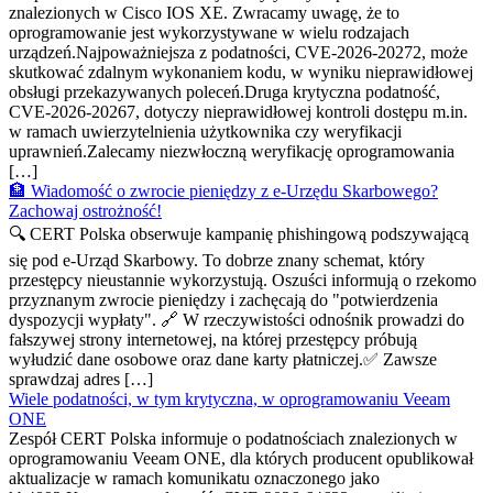
znalezionych w Cisco IOS XE. Zwracamy uwagę, że to
oprogramowanie jest wykorzystywane w wielu rodzajach
urządzeń.Najpoważniejsza z podatności, CVE-2026-20272, może
skutkować zdalnym wykonaniem kodu, w wyniku nieprawidłowej
obsługi przekazywanych poleceń.Druga krytyczna podatność,
CVE-2026-20267, dotyczy nieprawidłowej kontroli dostępu m.in.
w ramach uwierzytelnienia użytkownika czy weryfikacji
uprawnień.Zalecamy niezwłoczną weryfikację oprogramowania
[…]
🏦 Wiadomość o zwrocie pieniędzy z e-Urzędu Skarbowego?
Zachowaj ostrożność!
🔍 CERT Polska obserwuje kampanię phishingową podszywającą
się pod e-Urząd Skarbowy. To dobrze znany schemat, który
przestępcy nieustannie wykorzystują. Oszuści informują o rzekomo
przyznanym zwrocie pieniędzy i zachęcają do "potwierdzenia
dyspozycji wypłaty". 🔗 W rzeczywistości odnośnik prowadzi do
fałszywej strony internetowej, na której przestępcy próbują
wyłudzić dane osobowe oraz dane karty płatniczej.✅ Zawsze
sprawdzaj adres […]
Wiele podatności, w tym krytyczna, w oprogramowaniu Veeam
ONE
Zespół CERT Polska informuje o podatnościach znalezionych w
oprogramowaniu Veeam ONE, dla których producent opublikował
aktualizacje w ramach komunikatu oznaczonego jako