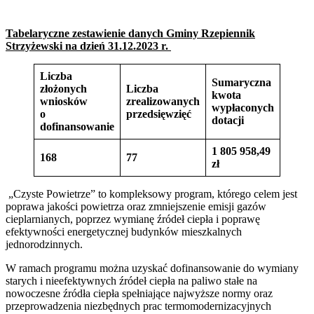
Tabelaryczne zestawienie danych Gminy Rzepiennik
Strzyżewski na dzień 31.12.2023 r.
Liczba
Sumaryczna
złożonych
Liczba
kwota
wniosków
zrealizowanych
wypłaconych
o
przedsięwzięć
dotacji
dofinansowanie
1 805 958,49
168
77
zł
„Czyste Powietrze” to kompleksowy program, którego celem jest
poprawa jakości powietrza oraz zmniejszenie emisji gazów
cieplarnianych, poprzez wymianę źródeł ciepła i poprawę
efektywności energetycznej budynków mieszkalnych
jednorodzinnych.
W ramach programu można uzyskać dofinansowanie do wymiany
starych i nieefektywnych źródeł ciepła na paliwo stałe na
nowoczesne źródła ciepła spełniające najwyższe normy oraz
przeprowadzenia niezbędnych prac termomodernizacyjnych