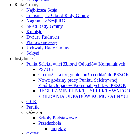
Rada Gminy
Najbliższa Sesja
Transmisja z Obrad Rady Gminy
Nagrania z Sesji RG
Skład Rady Gminy
Komisje
Dyżury Radnych
Planowane sesje
Uchwały Rady Gminy
Sołtysi
Instytucje
Punkt Selektywnej Zbiórki Odpadów Komunalnych
PSZOK
Co można a czego nie można oddać do PSZOK
Nowe godziny pracy Punktu Selektywnej
Zbiórki Odpadów Komunalnych tzw. PSZOK
REGULAMIN PUNKTU SELEKTYWNEGO
ZBIERANIA ODPADÓW KOMUNALNYCH
GCK
Parafie
Oświata
Szkoły Podstawowe
Przedszkola
projekty
GOPS