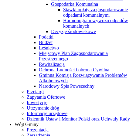
Gospodarka Komunalna
Stawki opłaty za gospodarowanie
odpadami komunalnymi
Harmonogram wywozu odpadów
komunalnych
Decyzje środowiskowe
Podatki
Budżet
Leśnictwo
Miejscowy Plan Zagospodarowania
Przestrzennego
Rewitalizacja
Ochrona Ludności i obrona Cywilna
Gminna Komisja Rozwiązywania Problemów
Alkoholowych
Narodowy Spis Powszechny
Przetargi
Zapytania Ofertowe
Inwestycje
Utrzymanie dróg
Informacje urzędowe
Dziennik Ustaw i Monitor Polski oraz Uchwały Rady
Wójt Gminy
Prezentacja
Zarządzenia