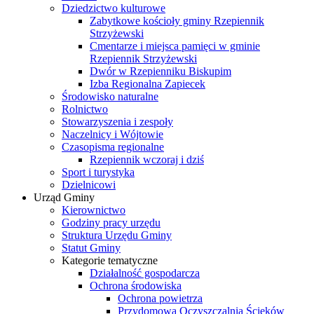
Dziedzictwo kulturowe
Zabytkowe kościoły gminy Rzepiennik
Strzyżewski
Cmentarze i miejsca pamięci w gminie
Rzepiennik Strzyżewski
Dwór w Rzepienniku Biskupim
Izba Regionalna Zapiecek
Środowisko naturalne
Rolnictwo
Stowarzyszenia i zespoły
Naczelnicy i Wójtowie
Czasopisma regionalne
Rzepiennik wczoraj i dziś
Sport i turystyka
Dzielnicowi
Urząd Gminy
Kierownictwo
Godziny pracy urzędu
Struktura Urzędu Gminy
Statut Gminy
Kategorie tematyczne
Działalność gospodarcza
Ochrona środowiska
Ochrona powietrza
Przydomowa Oczyszczalnia Ścieków