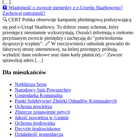
[…]
🏦 Wiadomość o zwrocie pieniędzy z e-Urzędu Skarbowego?
Zachowaj ostrożność!
🔍 CERT Polska obserwuje kampanię phishingową podszywającą
się pod e-Urząd Skarbowy. To dobrze znany schemat, który
przestępcy nieustannie wykorzystują. Oszuści informują o rzekomo
przyznanym zwrocie pieniędzy i zachęcają do "potwierdzenia
dyspozycji wypłaty". 🔗 W rzeczywistości odnośnik prowadzi do
fałszywej strony internetowej, na której przestępcy próbują
wyłudzić dane osobowe oraz dane karty płatniczej.✅ Zawsze
sprawdzaj adres […]
Dla mieszkańców
Najbliższa Sesja
Narodowy Spis Powszechny
Gospodarka Komunalna
Punkt Selektywnej Zbiórki Odpadów Komunalnych
Ochrona powietrza
Zbiorcze zestawienie petycji
Jakość powietrza w Gminie
Ochrona środowiska
Decyzje środowiskowe
Działalność gospodarcza