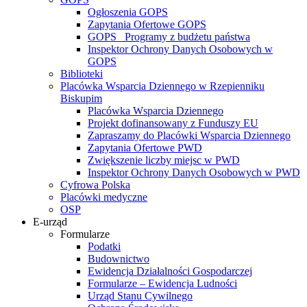
Ogłoszenia GOPS
Zapytania Ofertowe GOPS
GOPS_ Programy z budżetu państwa
Inspektor Ochrony Danych Osobowych w
GOPS
Biblioteki
Placówka Wsparcia Dziennego w Rzepienniku
Biskupim
Placówka Wsparcia Dziennego
Projekt dofinansowany z Funduszy EU
Zapraszamy do Placówki Wsparcia Dziennego
Zapytania Ofertowe PWD
Zwiększenie liczby miejsc w PWD
Inspektor Ochrony Danych Osobowych w PWD
Cyfrowa Polska
Placówki medyczne
OSP
E-urząd
Formularze
Podatki
Budownictwo
Ewidencja Działalności Gospodarczej
Formularze – Ewidencja Ludności
Urząd Stanu Cywilnego