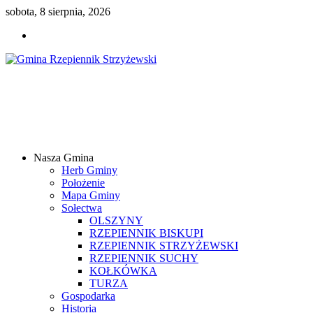
sobota, 8 sierpnia, 2026
Gmina
Rzepiennik
Strzyżewski
Nasza Gmina
Samorządowy
Herb Gminy
Portal
Położenie
Internetowy
Mapa Gminy
Sołectwa
OLSZYNY
RZEPIENNIK BISKUPI
RZEPIENNIK STRZYŻEWSKI
RZEPIENNIK SUCHY
KOŁKÓWKA
TURZA
Gospodarka
Historia