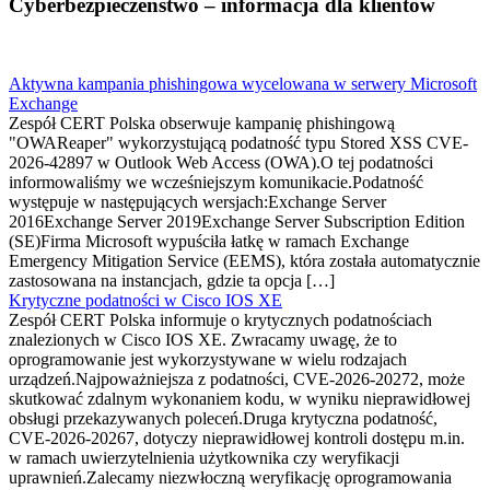
Cyberbezpieczeństwo – informacja dla klientów
Aktywna kampania phishingowa wycelowana w serwery Microsoft
Exchange
Zespół CERT Polska obserwuje kampanię phishingową
"OWAReaper" wykorzystującą podatność typu Stored XSS CVE-
2026-42897 w Outlook Web Access (OWA).O tej podatności
informowaliśmy we wcześniejszym komunikacie.Podatność
występuje w następujących wersjach:Exchange Server
2016Exchange Server 2019Exchange Server Subscription Edition
(SE)Firma Microsoft wypuściła łatkę w ramach Exchange
Emergency Mitigation Service (EEMS), która została automatycznie
zastosowana na instancjach, gdzie ta opcja […]
Krytyczne podatności w Cisco IOS XE
Zespół CERT Polska informuje o krytycznych podatnościach
znalezionych w Cisco IOS XE. Zwracamy uwagę, że to
oprogramowanie jest wykorzystywane w wielu rodzajach
urządzeń.Najpoważniejsza z podatności, CVE-2026-20272, może
skutkować zdalnym wykonaniem kodu, w wyniku nieprawidłowej
obsługi przekazywanych poleceń.Druga krytyczna podatność,
CVE-2026-20267, dotyczy nieprawidłowej kontroli dostępu m.in.
w ramach uwierzytelnienia użytkownika czy weryfikacji
uprawnień.Zalecamy niezwłoczną weryfikację oprogramowania