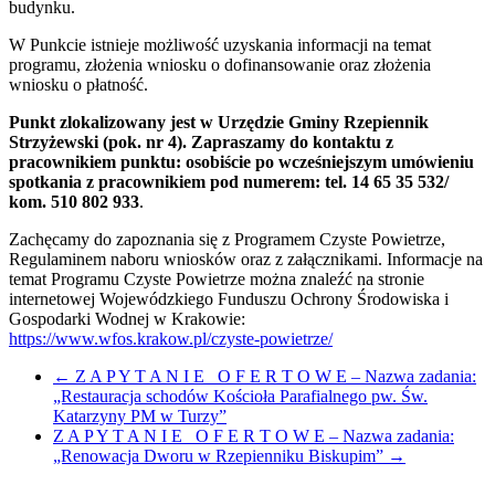
budynku.
W Punkcie istnieje możliwość uzyskania informacji na temat
programu, złożenia wniosku o dofinansowanie oraz złożenia
wniosku o płatność.
Punkt zlokalizowany jest w Urzędzie Gminy Rzepiennik
Strzyżewski (pok. nr 4). Zapraszamy do kontaktu z
pracownikiem punktu: osobiście po wcześniejszym umówieniu
spotkania z pracownikiem pod numerem: tel. 14 65 35 532/
kom. 510 802 933
.
Zachęcamy do zapoznania się z Programem Czyste Powietrze,
Regulaminem naboru wniosków oraz z załącznikami. Informacje na
temat Programu Czyste Powietrze można znaleźć na stronie
internetowej Wojewódzkiego Funduszu Ochrony Środowiska i
Gospodarki Wodnej w Krakowie:
https://www.wfos.krakow.pl/czyste-powietrze/
←
Z A P Y T A N I E O F E R T O W E – Nazwa zadania:
„Restauracja schodów Kościoła Parafialnego pw. Św.
Katarzyny PM w Turzy”
Z A P Y T A N I E O F E R T O W E – Nazwa zadania:
„Renowacja Dworu w Rzepienniku Biskupim”
→