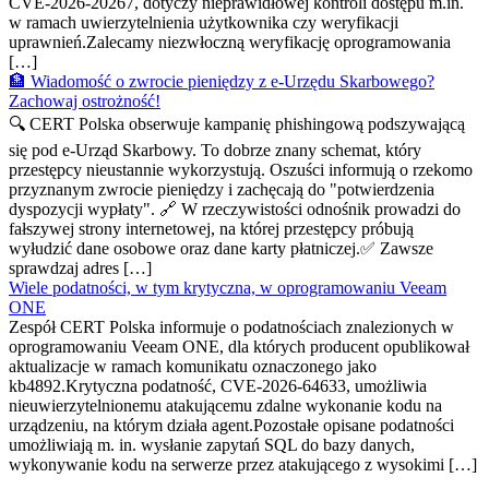
CVE-2026-20267, dotyczy nieprawidłowej kontroli dostępu m.in.
w ramach uwierzytelnienia użytkownika czy weryfikacji
uprawnień.Zalecamy niezwłoczną weryfikację oprogramowania
[…]
🏦 Wiadomość o zwrocie pieniędzy z e-Urzędu Skarbowego?
Zachowaj ostrożność!
🔍 CERT Polska obserwuje kampanię phishingową podszywającą
się pod e-Urząd Skarbowy. To dobrze znany schemat, który
przestępcy nieustannie wykorzystują. Oszuści informują o rzekomo
przyznanym zwrocie pieniędzy i zachęcają do "potwierdzenia
dyspozycji wypłaty". 🔗 W rzeczywistości odnośnik prowadzi do
fałszywej strony internetowej, na której przestępcy próbują
wyłudzić dane osobowe oraz dane karty płatniczej.✅ Zawsze
sprawdzaj adres […]
Wiele podatności, w tym krytyczna, w oprogramowaniu Veeam
ONE
Zespół CERT Polska informuje o podatnościach znalezionych w
oprogramowaniu Veeam ONE, dla których producent opublikował
aktualizacje w ramach komunikatu oznaczonego jako
kb4892.Krytyczna podatność, CVE-2026-64633, umożliwia
nieuwierzytelnionemu atakującemu zdalne wykonanie kodu na
urządzeniu, na którym działa agent.Pozostałe opisane podatności
umożliwiają m. in. wysłanie zapytań SQL do bazy danych,
wykonywanie kodu na serwerze przez atakującego z wysokimi […]