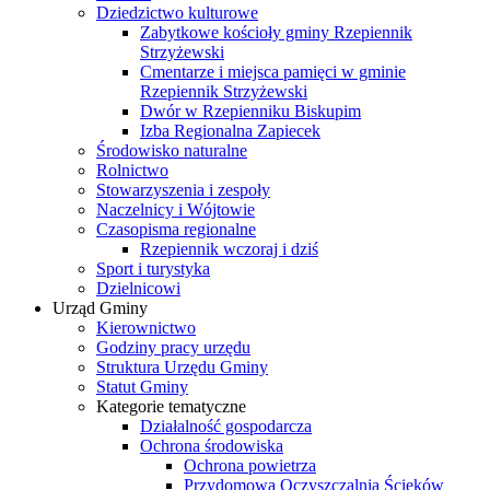
Dziedzictwo kulturowe
Zabytkowe kościoły gminy Rzepiennik
Strzyżewski
Cmentarze i miejsca pamięci w gminie
Rzepiennik Strzyżewski
Dwór w Rzepienniku Biskupim
Izba Regionalna Zapiecek
Środowisko naturalne
Rolnictwo
Stowarzyszenia i zespoły
Naczelnicy i Wójtowie
Czasopisma regionalne
Rzepiennik wczoraj i dziś
Sport i turystyka
Dzielnicowi
Urząd Gminy
Kierownictwo
Godziny pracy urzędu
Struktura Urzędu Gminy
Statut Gminy
Kategorie tematyczne
Działalność gospodarcza
Ochrona środowiska
Ochrona powietrza
Przydomowa Oczyszczalnia Ścieków