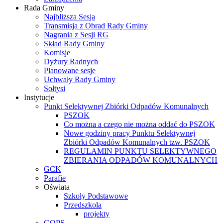
Rada Gminy
Najbliższa Sesja
Transmisja z Obrad Rady Gminy
Nagrania z Sesji RG
Skład Rady Gminy
Komisje
Dyżury Radnych
Planowane sesje
Uchwały Rady Gminy
Sołtysi
Instytucje
Punkt Selektywnej Zbiórki Odpadów Komunalnych
PSZOK
Co można a czego nie można oddać do PSZOK
Nowe godziny pracy Punktu Selektywnej
Zbiórki Odpadów Komunalnych tzw. PSZOK
REGULAMIN PUNKTU SELEKTYWNEGO
ZBIERANIA ODPADÓW KOMUNALNYCH
GCK
Parafie
Oświata
Szkoły Podstawowe
Przedszkola
projekty
GOPS