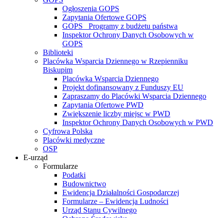
Ogłoszenia GOPS
Zapytania Ofertowe GOPS
GOPS_ Programy z budżetu państwa
Inspektor Ochrony Danych Osobowych w
GOPS
Biblioteki
Placówka Wsparcia Dziennego w Rzepienniku
Biskupim
Placówka Wsparcia Dziennego
Projekt dofinansowany z Funduszy EU
Zapraszamy do Placówki Wsparcia Dziennego
Zapytania Ofertowe PWD
Zwiększenie liczby miejsc w PWD
Inspektor Ochrony Danych Osobowych w PWD
Cyfrowa Polska
Placówki medyczne
OSP
E-urząd
Formularze
Podatki
Budownictwo
Ewidencja Działalności Gospodarczej
Formularze – Ewidencja Ludności
Urząd Stanu Cywilnego