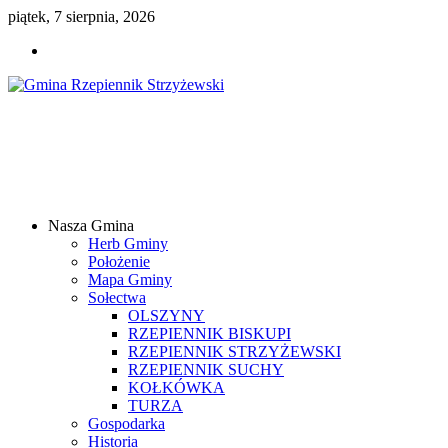
piątek, 7 sierpnia, 2026
Gmina
Rzepiennik
Strzyżewski
Nasza Gmina
Samorządowy
Herb Gminy
Portal
Położenie
Internetowy
Mapa Gminy
Sołectwa
OLSZYNY
RZEPIENNIK BISKUPI
RZEPIENNIK STRZYŻEWSKI
RZEPIENNIK SUCHY
KOŁKÓWKA
TURZA
Gospodarka
Historia