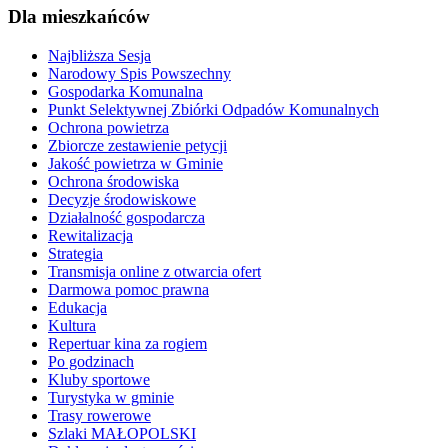
Dla mieszkańców
Najbliższa Sesja
Narodowy Spis Powszechny
Gospodarka Komunalna
Punkt Selektywnej Zbiórki Odpadów Komunalnych
Ochrona powietrza
Zbiorcze zestawienie petycji
Jakość powietrza w Gminie
Ochrona środowiska
Decyzje środowiskowe
Działalność gospodarcza
Rewitalizacja
Strategia
Transmisja online z otwarcia ofert
Darmowa pomoc prawna
Edukacja
Kultura
Repertuar kina za rogiem
Po godzinach
Kluby sportowe
Turystyka w gminie
Trasy rowerowe
Szlaki MAŁOPOLSKI