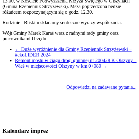
13.00, w Kościele Podwyższenia Krzyża Świętego w Olszynach
(Gmina Rzepiennik Strzyżewski). Msza poprzedzona będzie
różańcem rozpoczynającym się o godz. 12.30.
Rodzinie i Bliskim składamy serdeczne wyrazy współczucia.
Wójt Gminy Marek Karaś wraz z radnymi rady gminy oraz
pracownikami Urzędu
←
Duże wyróżnienie dla Gminy Rzepiennik Strzyżewski –
#ekoLIDER 2024
Remont mostu w ciągu drogi gminnej nr 200428 K Olszyny –
Wieś w miejscowości Olszyny w km 0+080
→
Odpowiedzi na zadawane pytania...
Kalendarz imprez