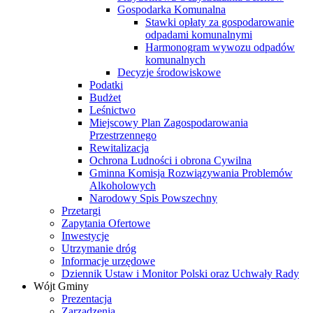
Gospodarka Komunalna
Stawki opłaty za gospodarowanie
odpadami komunalnymi
Harmonogram wywozu odpadów
komunalnych
Decyzje środowiskowe
Podatki
Budżet
Leśnictwo
Miejscowy Plan Zagospodarowania
Przestrzennego
Rewitalizacja
Ochrona Ludności i obrona Cywilna
Gminna Komisja Rozwiązywania Problemów
Alkoholowych
Narodowy Spis Powszechny
Przetargi
Zapytania Ofertowe
Inwestycje
Utrzymanie dróg
Informacje urzędowe
Dziennik Ustaw i Monitor Polski oraz Uchwały Rady
Wójt Gminy
Prezentacja
Zarządzenia