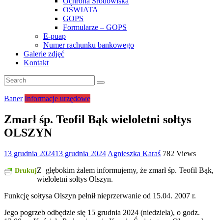
Ochrona Środowiska
OŚWIATA
GOPS
Formularze – GOPS
E-puap
Numer rachunku bankowego
Galerie zdjęć
Kontakt
Baner
Informacje urzędowe
Zmarł śp. Teofil Bąk wieloletni sołtys
OLSZYN
13 grudnia 2024
13 grudnia 2024
Agnieszka Karaś
782 Views
Z głębokim żalem informujemy, że zmarł śp. Teofil Bąk,
Drukuj
wieloletni sołtys Olszyn.
Funkcję sołtysa Olszyn pełnił nieprzerwanie od 15.04. 2007 r.
Jego pogrzeb odbędzie się 15 grudnia 2024 (niedziela), o godz.